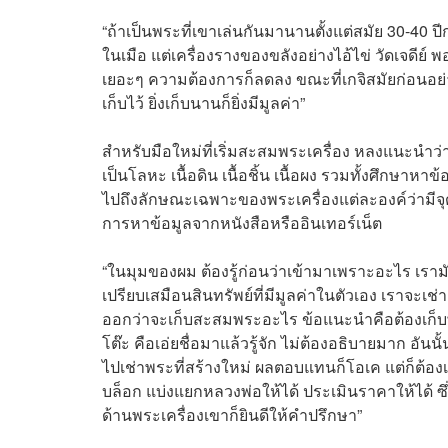
“ถ้าเป็นพระที่เขาเล่นกันมานานตั้งแต่สมัย 30-40 ป
ในเมือ แต่เครื่องรางของขลังอย่างไอ้ไข่ วัดเจดี
เยอะๆ ความต้องการก็ลดลง ขณะที่เกจิสมัยก่อนอย่า
เก็บไว้ ยิ่งเก็บนานก็ยิ่งมีมูลค่า”
สำหรับมือใหม่ที่เริ่มสะสมพระเครื่อง หลงแนะนำว่
เป็นโลหะ เนื้อดิน เนื้อชิ้น เนื้อผง รวมทั้งศึกษา
ไปถึงลักษณะเฉพาะของพระเครื่องแต่ละองค์ว่ามีจุด
การหาข้อมูลจากหนังสือหรืออินเทอร์เน็ต
“ในมุมของผม ต้องรู้ก่อนว่าเข้ามาเพราะอะไร เรามั
เปรียบเสมือนสินทรัพย์ที่มีมูลค่าในตัวเอง เราจะเช่าก
ออกว่าจะเก็บสะสมพระอะไร ข้อแนะนำคือต้องเก็บพระ
โต๊ะ คือเอ่ยชื่อมาแล้วรู้จัก ไม่ต้องอธิบายมาก อันน
ไปเช่าพระที่สร้างใหม่ ผลตอบแทนก็โอเค แต่ก็ต้องเ
บล็อก แบ่งแยกหลวงพ่อให้ได้ ประเมินราคาให้ได้ ซึ่
ด้านพระเครื่องเขาก็ยินดีให้คำปรึกษา”