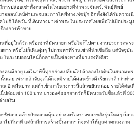
ีการปล่อยเช่าทั้งตลาดในไทยอย่างที่ท่าพระจันทร์, พันธ์ุทิพย์
อขายออนไลน์ผ่านเพจและการไลฟ์ทางเฟซบุ๊ก อีกทั้งยังได้รับความน
งคโปร์ ไต้หวัน ที่เดินทางมาเช่าพระในประเทศไทยเพื่อไปเปิดประมูล
รื่องการค้าขาย
ที่อยู่ใกล้วัด หรือเช่าที่มัคนายก หรือไม่ก็ไปตามงานประกวดพระ
าร หรือไม่ก็เดินดุ่มๆ ไปตามหาที่ร้านเช่าที่น่าเชื่อถือ แต่ปัจจุบัน
ระในระบบออนไลน์ก็กลายเป็นช่องทางที่มาแรงทีเดียว
นมีอายุ แต่วินาทีนี้ทุกอย่างเปลี่ยนไป ถ้าลองไปเดินในสนามพร
้งนั้นเลย เพราะถ้าจับจุดได้ก็จะมีรายได้ค่อนข้างดี เรียกว่าดีกว่าทำ
าณ 2 หมื่นบาท แต่ถ้าเข้ามาในวงการนี้แล้วขยันหน่อย รายได้ต่อเ
ี้ปล่อยเช่า 100 บาท บางองค์ออกจากวัดก็มีคนรอรับซื้อแล้วที่ 30
ล่าเสริม
ซัพลายคล้ายกับตลาดหุ้น อย่างเครื่องรางของขลังรุ่นใหม่ๆ ก็อา
าไม่กี่นาที แต่ถ้ามีการสร้างขึ้นมากๆ ก็จะทำให้มูลค่าตกลงตาม