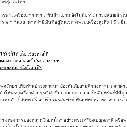
ูงที่สุดในโลก
งการพระเครื่องมากกว่า 7 พันล้านบาท ยังไม่นับรวมการปล่อยเช่าใ
ๆ กันแล้วคาดว่ามีเงินที่อยู่ในแวดวงพระเครื่องสูงถึง 1.5 หมื่น
ไว้ใช้ก็ได้ เก็บไว้ลงทุนก็ดี
ลดลง และอาจจะไม่หยุดลงง่ายๆ
น ของสะสม ชนิดไหนดี?
พศรัทธา เพื่อทำนุบำรุงศาสนา ป้องกันภัยยามศึกสงคราม เวลาผ่า
ให้พระเครื่องค่อยๆ ทวีค่าขึ้นตามเวลา กลายเป็นสินทรัพย์ที่มีมูล
ง-เพิ่มศักดิ์ จันทร์ศรี จากร้านพรสมพงษ์ พันธุ์ทิพย์พลาซ่า งามวงศ์
ับความต้องการของตลาดในยุคนั้นๆ อย่างพระเครื่อง
เบญจภาคี หรือพ
ก่ พระสมเด็จ (โต), พระผงสุพรรณ, พระนางพญา, พระรอด และพระกำ