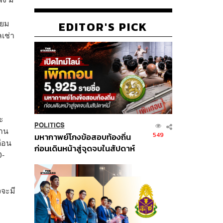
ิยม
EDITOR'S PICK
เช่า
ะ
POLITICS
งาน
549
มหากาพย์โกงข้อสอบท้องถิ่น
ดือน
ก่อนเดินหน้าสู่จุดจบในสัปดาห์
0-
นี้
จจะมี