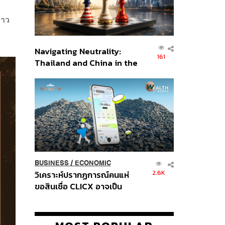
ยาว
Navigating Neutrality:
161
Thailand and China in the
Age of a New Global
Order
BUSINESS
/
ECONOMIC
2.6K
วิเคราะห์ปรากฏการณ์คนแห่
ขอสินเชื่อ CLICX อาจเป็น
เพียงยอดภูเขาน้ำแข็ง ของ
ปัญหาหนี้ครัวเรือนไทยที่ถูกซุก
ไว้