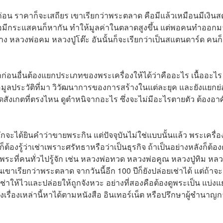
ีก่อน ราคาก็จะเสถียร เขาเรียกว่าพระตลาด คือมีแล้วเหมือนมีเงินสด
ย์ พอมีกระแสคนก็หากัน ทำให้มูลค่าในตลาดสูงขึ้น แต่พอคนทำออกม
ง หลวงพ่อคม หลวงปู่โต๊ะ อันนั้นก็จะเรียกว่าเป็นสแตนดาร์ด คนก
าก่อนอื่นต้องแยกประเภทของพระเครื่องให้ได้ว่าคืออะไร เนื้ออะไร
หาข้อมูลประวัติที่มา วิวัฒนาการของการสร้างในแต่ละยุค และยังแยกย
สังเกตที่ตรงไหน ดูตำหนิจากอะไร ซึ่งจะไม่มีอะไรตายตัว ต้องอาศ
กจะได้ยินคำว่าขายพระกิน แต่ปัจจุบันไม่ใช่แบบนั้นแล้ว พระเครื่อ
็ต้องรู้ว่าเช่าเพราะศรัทธาหรือว่าเป็นธุรกิจ ถ้าเป็นอย่างหลังก็ต้องด
ที่คนทั่วไปรู้จัก เช่น หลวงพ่อทวด หลวงพ่อคูณ หลวงปู่ทิม หลวง
ั้นเขาเรียกว่าพระตลาด จากวันนี้อีก 100 ปีก็ยังปล่อยเช่าได้ แต่ถ้าจ
ช่าให้ไวและปล่อยให้ถูกจังหวะ อย่างที่สองคือต้องดูพระเป็น แบ่ง
งเรื่องเหล่านี้หาได้ตามหนังสือ อินเทอร์เน็ต หรือปรึกษาผู้ชำนาญ