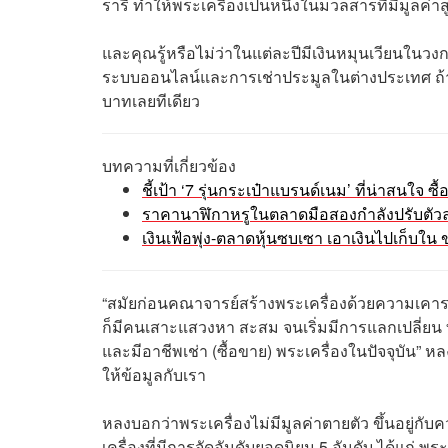
รารี ทำให้พระเครื่องเป็นหนึ่งในมวลสารที่มีมูลค่าส
และคุณรู้หรือไม่ว่าในแต่ละปีมีเงินหมุนเวียนในว
ระบบออนไลน์และการเช่าประมูลในต่างประเทศ ถ้ารวม
บาทเลยทีเดียว
บทความที่เกี่ยวข้อง
ชี้เป้า ‘7 รุ่นกระเป๋าแบรนด์เนม’ ที่น่าสนใจ ซื้อ
ราคานาฬิกาหรูในตลาดมือสองกำลังปรับตัว
เงินเฟ้อพุ่ง-ตลาดหุ้นซบเซา เอาเงินไปเก็บใ
“
สมัยก่อนคณาจารย์สร้างพระเครื่องด้วยความเคาร
ก็มีคนเสาะแสวงหา สะสม จนเริ่มมีการแลกเปลี่ยน ทำ
และมีอาชีพเช่า (ซื้อขาย) พระเครื่องในปัจจุบัน” หล
ให้ข้อมูลกับเรา
หลงบอกว่าพระเครื่องไม่มีมูลค่าตายตัว ขึ้นอยู่ก
เครื่องที่มีการจัดอันดับยอดนิยม 5 อันดับ ได้แ