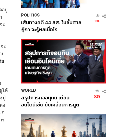
อยู่
POLITICS
า
188
เส้นทางคดี 44 สส. ในชั้นศาล
็จะ
ฎีกา จะรู้ผลเมื่อไร
 จะ
่อย
ัย
ง
ูให้
WORLD
529
สรุปภารกิจอนุทิน เยือน
ปู่
อินโดนีเซีย ขับเคลื่อนการทูต
ะลง
เศรษฐกิจเชิงรุก ประกาศหุ้น
แยก
ส่วนยุทธศาสตร์ไทย –
การ
อินโดนีเซีย