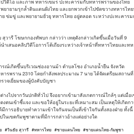
ต์คลิปวิดีโอ และภาพ ทหารเขมร ปะทะคารมกับทหารพรานของไทย
หารพยายามรุกล้ำดินแดนฝั่งไทย และยกพวกเข้าไปขัดขวางทหารไทยท
าย ข่มขู่ และพยายามยั่วยุ ทหารไทย อยู่ตลอด ระหว่างปะทะคารม
 สุวารี โฆษกกองทัพบก กล่าวว่า เหตุดังกล่าวเกิดขึ้นเมื่อวันที่ 9
ด้นำเสนอคลิปวิดีโอการโต้เถียงระหว่างเจ้าหน้าที่ทหารไทยและท
ารณ์เกิดขึ้นบริเวณช่องอานม้า ตำบลโซง อำเภอน้ำยืน จังหวัด
อยทหารพราน 2310 โดยกำลังพลประมาณ 7 นาย ได้จัดเตรียมสถานที่ เ
จเยี่ยมของผู้บังคับบัญชา
ต่างไปจากวันปกติทั่วไป จึงอยากเข้ามาสังเกตการณ์ใกล้ๆ แต่เมื่อเ
งตนเข้าชี้แจง และขอให้อยู่ในระยะที่เหมาะสม เป็นเหตุให้เกิดกา
มีการอธิบายทำความเข้าใจกันจนเป็นที่เข้าใจกันทั้งสองฝ่าย ทั้งนี้
าไปในเขตกัมพูชาตามที่มีการกล่าวอ้างแต่อย่างใด
ย
วินธัย สุวารี
ทหารไทย
ชายแดนไทย
ชายแดนไทย-กัมพูชา