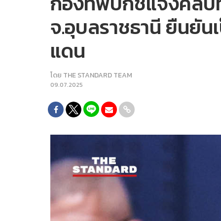
กองทัพบกชี้แจงคลิป
จ.อุบลราชธานี ยืนยันเ
แดน
โดย
THE STANDARD TEAM
09.07.2025