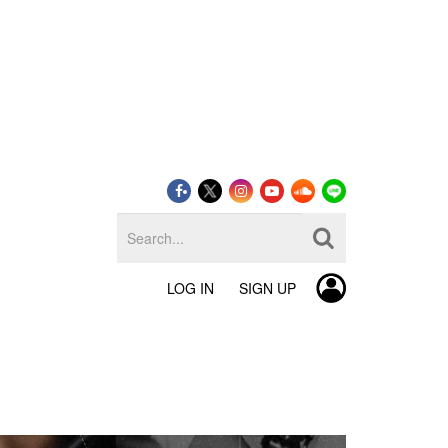
LOG IN
SIGN UP