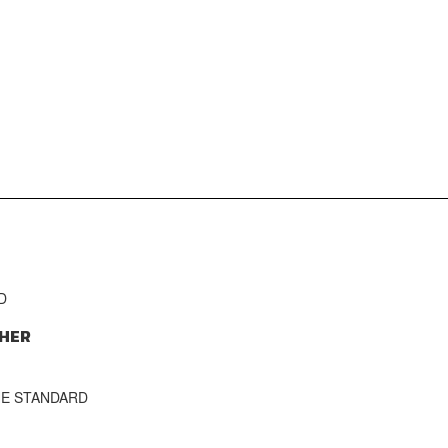
D
HER
THE STANDARD