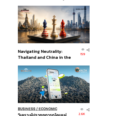
เศรษฐกิจเชิงรุก ประกาศหุ้น
ส่วนยุทธศาสตร์ไทย –
อินโดนีเซีย
Navigating Neutrality:
159
Thailand and China in the
Age of a New Global
Order
BUSINESS
/
ECONOMIC
2.6K
วิเคราะห์ปรากฏการณ์คนแห่