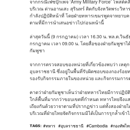
จากกรณีเฟซบุ๊กเพจ ‘Army Military Force’ โพส
บริเวณ ด่านอานเสะ สุรินทร์ ติดกับจังหวัดพระวิ
กำลังปฏิบัติหน้าที่ โดยฝ่ายทหารเขมรพูดจาหยาบค
ตามที่มีการนำเสนอข่าวไปก่อนหน้านี้
ล่าสุดวันนี้ (9 กรกฎาคม) เวลา 16.30 น. พล.ต.วินธัย
กรกฎาคม เวลา 09.00 น. โดยสื่อของฝ่ายกัมพูชาไ
กัมพูชา
จากการตรวจสอบของหน่วยที่เกี่ยวข้องพบว่า เหตุก
อุบลราชธานี ซึ่งอยู่ในพื้นที่รับผิดชอบของกองร้
รองรับกิจกรรมภายในของหน่วย และกิจกรรมการตรว
คาดว่าฝ่ายกัมพูชาเห็นว่าฝ่ายทหารไทยมีการปฏิบัติ
ใกล้พื้นที่มากกว่าขอบเขตที่กำหนด ทหารไทยจึงแสด
เถียงกันด้วยวาจาตามที่ปรากฏข่าว แต่ทั้งสองฝ่ายได้
บริเวณที่ฝ่ายไทยจัดกิจกรรมมิได้เป็นการรุกล้ำเข้
TAGS:
ทหาร
อุบลราชธานี
Cambodia
กองทัพไท