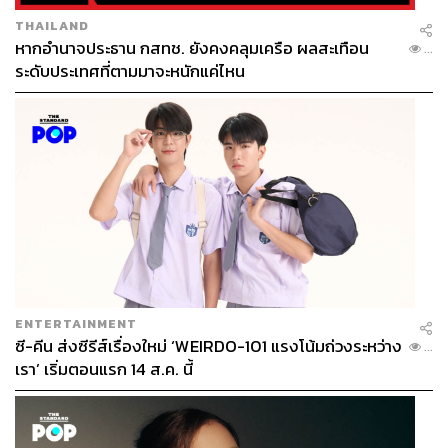
ฐานิส สุดโต
THAILAND
บรรณาธิการภาพ ประจำสำนักข่าว THE
หากอำนาจประธาน กสทช. ยังคงคลุมเครือ ผลสะเทือน
...
STANDARD
ระดับประเทศที่ตามมาจะหนักแค่ไหน
ENTERTAINMENT
ซี-คีน ส่งซีรีส์เรื่องใหม่ ‘WEIRDO-101 แรงโน้มถ่วงระหว่าง
...
เรา’ เริ่มตอนแรก 14 ส.ค. นี้