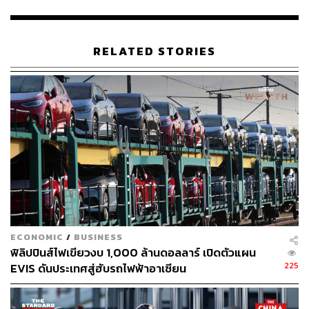
Supercharger (ซูเปอร์ชาร์จเจอร์) แห่งแรกของ Tesla ใน
ประเทศไทยจะเปิดให้บริการในไตรมาส 1/66 ผู้ขับ Tesla จะ
สามารถเข้าถึงสถานี Supercharging ได้ถึง 10 แห่งภายในปี
2566
RELATED STORIES
สำหรับประเทศไทย การสั่งซื้อบน Configuration ออนไลน์
สำหรับรถรุ่น Model 3 และ Model Y จะเปิดตั้งแต่ช่วงบ่าย
ของวันที่ 7 ธันวาคม 2565 โดยจะส่งมอบรถทุกรุ่นเริ่มตั้งแต่
ไตรมาส 1/66
นอกจากนี้ Tesla ได้ตั้งเป้าเปิดศูนย์บริการ Tesla แห่งแรกใน
ไตรมาสที่ 1 ทันทีหลังจากการส่งมอบรถชุดที่ 1
ใครที่อยากได้ Tesla สามารถสั่งซื้อทางออนไลน์ได้ที่
https://
www.tesla.com/th_TH
ECONOMIC
/
BUSINESS
ฟิลิปปินส์ไฟเขียวงบ 1,000 ล้านดอลลาร์ เปิดตัวแผน
225
EVIS ดันประเทศสู่ฮับรถไฟฟ้าอาเซียน