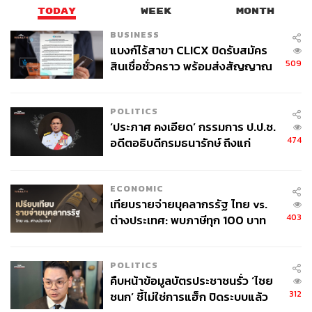
TODAY
WEEK
MONTH
BUSINESS
แบงก์ไร้สาขา CLICX ปิดรับสมัคร
509
สินเชื่อชั่วคราว พร้อมส่งสัญญาณ
เตือนกลุ่มกู้เงินผิดวัตถุประสงค์-ให้
ข้อมูลเท็จ เตรียมดำเนินคดีเด็ดขาด
POLITICS
‘ประภาศ คงเอียด’ กรรมการ ป.ป.ช.
474
อดีตอธิบดีกรมธนารักษ์ ถึงแก่
อนิจกรรม
ECONOMIC
เทียบรายจ่ายบุคลากรรัฐ ไทย vs.
403
ต่างประเทศ: พบภาษีทุก 100 บาท
ของคนไทยใช้ไปกับข้าราชการเฉียด
40 บาท
POLITICS
คืบหน้าข้อมูลบัตรประชาชนรั่ว ‘ไชย
312
ชนก’ ชี้ไม่ใช่การแฮ็ก ปิดระบบแล้ว