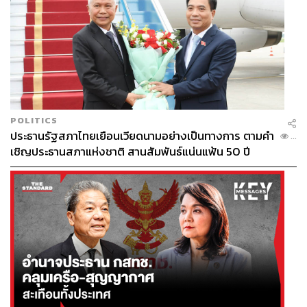
POLITICS
646
ประธานรัฐสภาไทยเยือนเวียดนามอย่างเป็นทางการ ตามคำ
...
เชิญประธานสภาแห่งชาติ สานสัมพันธ์แน่นแฟ้น 50 ปี
ABOUT THE AUTHOR
ถนัดกิจ จันกิเสน
Content Creator ประจำกองบรรณาธิการ
THE STANDARD WEALTH ผู้เสพติดโลก
ธุรกิจ การตลาด เทคโนโลยี และชอบสำรวจ
โลกออฟไลน์และออนไลน์มาถอดรหัสความ
เคลื่อนไหวให้เป็นเรื่องเข้าใจง่าย สนุก และได้
ไอเดียใหม่ๆ
ABOUT THE PHOTOGRAPHER