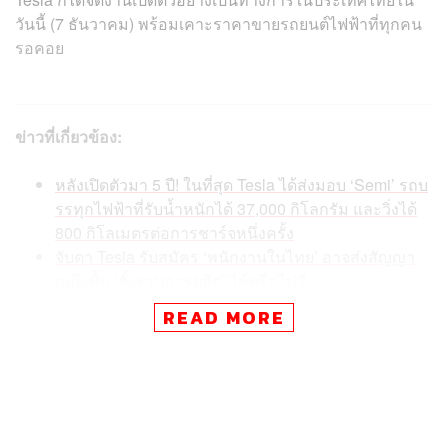
วันนี้ (7 ธันวาคม) พร้อมเคาะราคาขายรถยนต์ไฟฟ้าที่ทุกคน
รอคอย
ข่าวที่เกี่ยวข้อง:
หลังเปิดตัวมา 5 ปี! ในที่สุด Tesla ได้ส่งมอบ ‘Semi’ รถบ
รรทุกไฟฟ้าที่รับน้ำหนักได้ 37,000 กิโลกรัม และวิ่งได้
800 กิโลเมตรต่อการชาร์จหนึ่งครั้ง
จับตา Tesla รับสมัคร ‘พนักงานในไทย’ อาจส่งสัญญา
ณถึงขั้น ‘ตั้งฐานการผลิต’ ได้หรือไม่?
เตรียมตัวให้พร้อม! Tesla บอกใบ้พร้อมให้คนไทย ‘จอง
READ MORE
รถ’ ธันวาคม 2022 นี้ คาดส่งมอบได้ต้นปี 2023
Tesla ได้เปิดตัวรถยนต์ไฟฟ้าที่ได้รับความนิยมสูงสุดใน
ประเทศไทยอยู่ 2 รุ่น ได้แก่ Model 3 และ Model Y ซึ่งจะมีให้