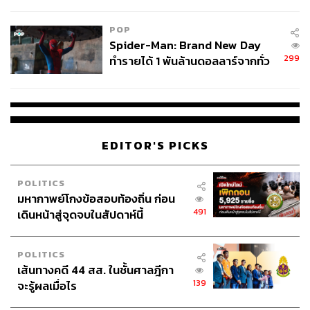
พบต้นตอจาก IP เดียว
POP
Spider-Man: Brand New Day
299
ทำรายได้ 1 พันล้านดอลลาร์จากทั่ว
โลกภายใน 6 วัน
EDITOR'S PICKS
POLITICS
มหากาพย์โกงข้อสอบท้องถิ่น ก่อน
491
เดินหน้าสู่จุดจบในสัปดาห์นี้
POLITICS
เส้นทางคดี 44 สส. ในชั้นศาลฎีกา
139
จะรู้ผลเมื่อไร