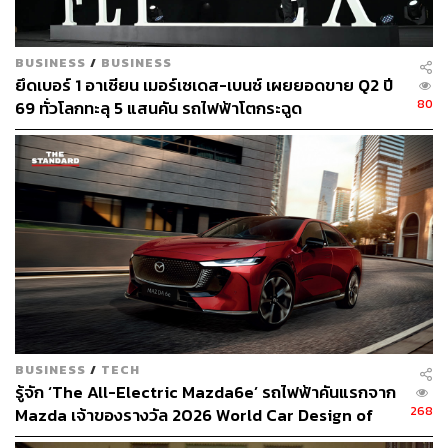
BUSINESS
/
BUSINESS
ยึดเบอร์ 1 อาเซียน เมอร์เซเดส-เบนซ์ เผยยอดขาย Q2 ปี
80
69 ทั่วโลกทะลุ 5 แสนคัน รถไฟฟ้าโตกระฉูด
BUSINESS
/
TECH
รู้จัก ‘The All-Electric Mazda6e’ รถไฟฟ้าคันแรกจาก
268
Mazda เจ้าของรางวัล 2026 World Car Design of
the Year [ADVERTORIAL]