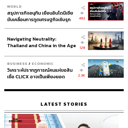
WORLD
สรุปภารกิจอนุทิน เยือนอินโดนีเซีย
492
ขับเคลื่อนการทูตเศรษฐกิจเชิงรุก
ประกาศหุ้นส่วนยุทธศาสตร์ไทย –
อินโดนีเซีย
Navigating Neutrality:
Thailand and China in the Age
129
of a New Global Order
BUSINESS
/
ECONOMIC
วิเคราะห์ปรากฏการณ์คนแห่ขอสิน
สามารถติดตาม THE STANDARD WEALTH
2.3K
เชื่อ CLICX อาจเป็นเพียงยอด
ผ่านแอปพลิเคชันต่างๆ ที่คุณสะดวกหรือใช้งานอยู่แล้วได้เลย
ภูเขาน้ำแข็ง ของปัญหาหนี้ครัว
เรือนไทยที่ถูกซุกไว้
LATEST STORIES
TAGS:
Tesla
รถยนต์ไฟฟ้า - Electric Vehicle
ตลาดรถยนต์ไฟฟ้า
กิจการยานยนต์ไฟฟ้า (EV)
เทสล่า
Tesla Thailand