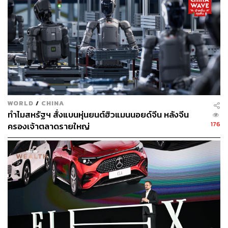
WORLD
/
CHINA
ทำไมสหรัฐฯ สั่งแบนหุ่นยนต์ฮิวแมนนอยด์จีน หลังจีน
176
ครองเจ้าตลาดรายใหญ่