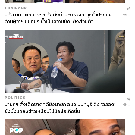
THAILAND
ปลัด มท. เผยนายกฯ สั่งตั้งด่าน-ตรวจอาวุธทั่วประเทศ
...
ด้านผู้ว่าฯ นนทบุรี ย้ำเป็นความขัดแย้งส่วนตัว
POLITICS
นายกฯ สั่งเด็ดขาดคดียิงนายก อบจ.นนทบุรี ติง ‘ฉลอง’
...
ยังนั่งแถลงข่าวเหมือนไม่มีอะไรเกิดขึ้น