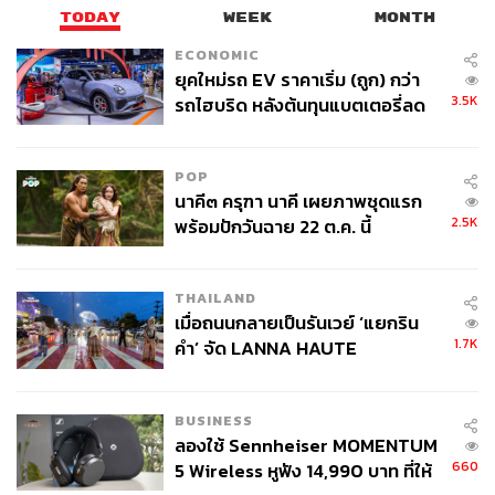
TODAY
WEEK
MONTH
ECONOMIC
ยุคใหม่รถ EV ราคาเริ่ม (ถูก) กว่า
3.5K
รถไฮบริด หลังต้นทุนแบตเตอรี่ลด
ลง - จีนแห่บุกตลาดเกิดใหม่
POP
นาคี๓ ครุฑา นาคี เผยภาพชุดแรก
2.5K
พร้อมปักวันฉาย 22 ต.ค. นี้
THAILAND
เมื่อถนนกลายเป็นรันเวย์ ‘แยกริน
1.7K
คำ’ จัด LANNA HAUTE
COUTURE กลางสายฝน
BUSINESS
ลองใช้ Sennheiser MOMENTUM
660
5 Wireless หูฟัง 14,990 บาท ที่ให้