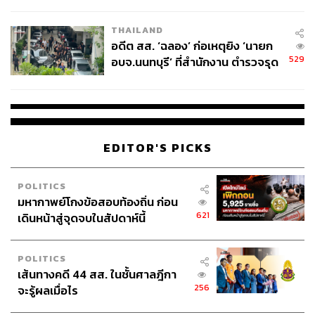
ผู้ใช้ถอดเปลี่ยนแบตเองได้ ก่อนกฎ
EU บังคับปีหน้า
THAILAND
อดีต สส. ‘ฉลอง’ ก่อเหตุยิง ‘นายก
529
อบจ.นนทบุรี’ ที่สำนักงาน ตำรวจรุด
ลงพื้นที่
EDITOR'S PICKS
POLITICS
มหากาพย์โกงข้อสอบท้องถิ่น ก่อน
621
เดินหน้าสู่จุดจบในสัปดาห์นี้
POLITICS
เส้นทางคดี 44 สส. ในชั้นศาลฎีกา
256
จะรู้ผลเมื่อไร