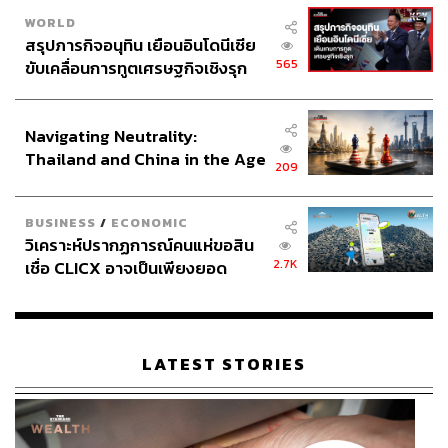
WORLD
สรุปภารกิจอนุทิน เยือนอินโดนีเซีย
565
ขับเคลื่อนการทูตเศรษฐกิจเชิงรุก
ประกาศหุ้นส่วนยุทธศาสตร์ไทย –
อินโดนีเซีย
Navigating Neutrality:
Thailand and China in the Age
209
of a New Global Order
BUSINESS
/
ECONOMIC
วิเคราะห์ปรากฏการณ์คนแห่ขอสิน
2.7K
เชื่อ CLICX อาจเป็นเพียงยอด
ภูเขาน้ำแข็ง ของปัญหาหนี้ครัว
เรือนไทยที่ถูกซุกไว้
LATEST STORIES