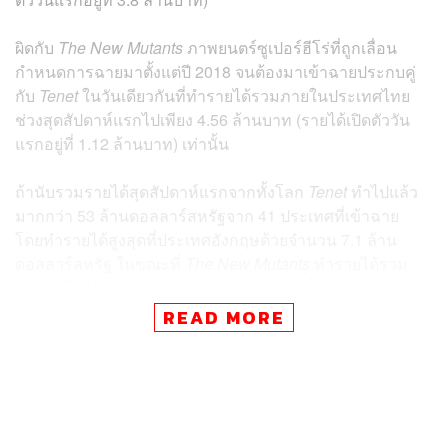
ผิดกับ
The New Mutants
ภาพยนตร์ซูเปอร์ฮีโร่ที่ถูกเลื่อน
กำหนดการฉายมาตั้งแต่ปี 2018 จนต้องมาเข้าฉายประกบคู่
กับ
Tenet
ในวันเดียวกันที่ทำรายได้รวมภายในประเทศไทย
ช่วงสุดสัปดาห์แรกไปเพียง 4.56 ล้านบาท (รายได้เปิดตัววัน
แรกอยู่ที่ 1.12 ล้านบาท) เท่านั้น
ถ้านับรวมรายได้สุดสัปดาห์แรกจากทั้งโลก
Tenet
ทำไปแล้ว
มากกว่า 53 ล้านดอลลาร์สหรัฐจาก 41 ประเทศที่เข้าฉาย
โดยทำรายได้สูงสุดที่ประเทศอังกฤษด้วยจำนวน 7.1 ล้าน
ดอลลาร์สหรัฐ ในขณะที่
The New Mutants
ทำรายได้รวม
ทั้งหมดไปได้แค่ 9.9 ล้านดอลลาร์สหรัฐเท่านั้น
READ MORE
นอกจากนี้
Tenet
ยังเหลืออีก 2 ตลาดใหญ่คืออเมริกาและจีน
ที่เตรียมเข้าฉายในวันที่ 3 และ 4 กันยายน ซึ่งเราคงต้อง
ติดตามกันต่อไปว่าผลงานเรื่องล่าสุดของ คริสโตเฟอร์ โน
แลน ที่ใช้กลยุทธ์ให้ผู้ชมต้องตีตั๋วไปดูซ้ำหลายๆ รอบจะกลาย
เป็นภาพยนตร์ที่มากอบกู้วงการภาพยนตร์โลกท่ามกลาง