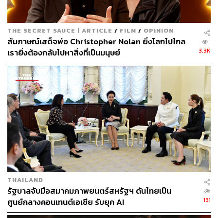
THE SECRET SAUCE | ARTICLE
/
FILM
/
OPINION
สัมภาษณ์เสด็จพ่อ Christopher Nolan ยิ่งโลกไปไกล
3.3K
เรายิ่งต้องกลับไปหาสิ่งที่เป็นมนุษย์
THAILAND
รัฐบาลจับมือสมาคมภาพยนตร์สหรัฐฯ ดันไทยเป็น
131
ศูนย์กลางคอนเทนต์เอเชีย รับยุค AI