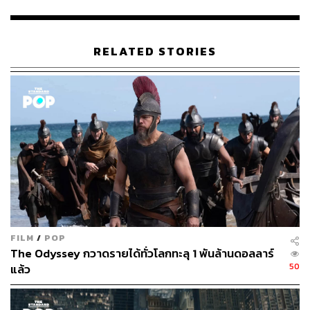
54
RELATED STORIES
ABOUT THE AUTHOR
สุพัฒน์ ศิวะพรพันธ์
Content Creator ผู้หลงใหลในทุกศาสตร์และ
วัฒนธรรมของประเทศญี่ปุ่น
FILM
/
POP
The Odyssey กวาดรายได้ทั่วโลกทะลุ 1 พันล้านดอลลาร์
50
แล้ว