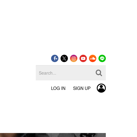
LOG IN
SIGN UP