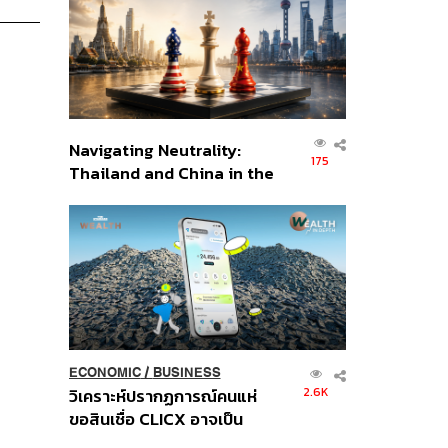
อินโดนีเซีย
Navigating Neutrality:
175
Thailand and China in the
Age of a New Global
Order
ECONOMIC
/
BUSINESS
2.6K
วิเคราะห์ปรากฏการณ์คนแห่
ขอสินเชื่อ CLICX อาจเป็น
เพียงยอดภูเขาน้ำแข็ง ของ