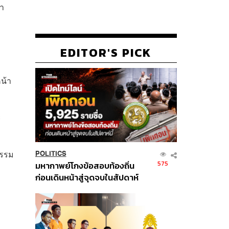
่า
EDITOR'S PICK
หน้า
ะ
ธรรม
POLITICS
575
มหากาพย์โกงข้อสอบท้องถิ่น
ก่อนเดินหน้าสู่จุดจบในสัปดาห์
นี้