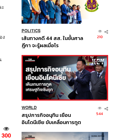
ณะ
POLITICS
้อง
210
เส้นทางคดี 44 สส. ในชั้นศาล
ฎีกา จะรู้ผลเมื่อไร
น
WORLD
544
สรุปภารกิจอนุทิน เยือน
อินโดนีเซีย ขับเคลื่อนการทูต
เศรษฐกิจเชิงรุก ประกาศหุ้น
300
ส่วนยุทธศาสตร์ไทย –