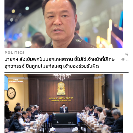
POLITICS
นายกฯ สั่งเข้มพกปืนนอกเคหสถาน ชี้ไม่ใช่เจ้าหน้าที่มีโทษ
...
อุกฉกรรจ์ ปืนถูกขโมยก่อเหตุ เจ้าของร่วมรับผิด