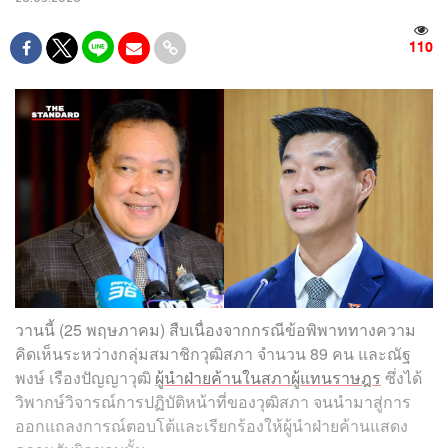
110
วานนี้ (25 พฤษภาคม) สืบเนื่องจากกรณีข้อพิพาททางความ
คิดเห็นระหว่างกลุ่มสมาชิกวุฒิสภา จำนวน 89 คน และณัฐ
พงษ์ เรืองปัญญาวุฒิ
ผู้นำฝ่ายค้านในสภาผู้แทนราษฎร
ซึ่งได้
วิพากษ์วิจารณ์การปฏิบัติหน้าที่ของวุฒิสภา จนนำมาสู่การ
ออกแถลงการณ์ตอบโต้และเรียกร้องให้ผู้นำฝ่ายค้านแสดง