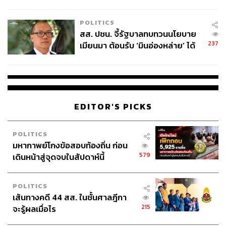
ไทยพลัส’ เฟส 2 รอประเมินความ
เหมาะสม
POLITICS
สส. ปชน. จี้รัฐบาลทบทวนนโยบาย
237
เมียนมา ต้อนรับ ‘มินอ่องหล่าย’ ได้
แค่สัญญาว่างเปล่า
EDITOR'S PICKS
POLITICS
มหากาพย์โกงข้อสอบท้องถิ่น ก่อน
579
เดินหน้าสู่จุดจบในสัปดาห์นี้
POLITICS
เส้นทางคดี 44 สส. ในชั้นศาลฎีกา
215
จะรู้ผลเมื่อไร