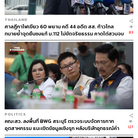
THAILAND
ศาลฎีกาไฟเขียว 60 พยาน คดี 44 อดีต สส. ก้าวไกล
83
ทนายย้ำจุดยืนชงแก้ ม.112 ไม่ขัดจริยธรรม คาดไต่สวนจบ
พฤษภาคมปี 2570
POLITICS
คณะสว. ลงพื้นที่ BWG สระบุรี ตรวจระบบจัดการกาก
127
อุตสาหกรรม แนะเปิดข้อมูลเชิงรุก หลังบริษัทอุทธรณ์คำ
สั่งกรมโรงงานฯ