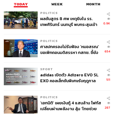
TODAY
WEEK
MONTH
POLITICS
ผลชันสูตร 8 ศพ เหตุยิงใน รร.
0.9K
เทพศิรินทร์ นนทบุรี พบกระสุนเข้า
จุดสำคัญ ‘ศีรษะ-หน้าอก’ ครูถูกยิง
4 นัด จากระยะไกล
POLITICS
ศาลปกครองไม่รับฟ้อง ‘หมอสรณ’
654
ขอเพิกถอนมติสรรหา กสทช. ชี้ยัง
ไม่ใช่ผู้เดือดร้อนเสียหาย
SPORT
adidas เปิดตัว Adizero EVO SL
511
EXO คอลเล็กชันพิเศษรับฤดูกาล
College Football
POLITICS
‘เอกนิติ’ เผยเงินกู้ 4 แสนล้าน โฟกัส
287
เปลี่ยนผ่านพลังงาน ลุ้น ‘ไทยช่วย