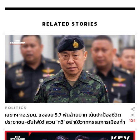
สถิติดังกล่าวถือเป็นข้อบ่งชี้โดยตรงจากประชาชนในฐานะ
เจ้าของอำนาจอธิปไตย ที่สะท้อนความต้องการเปลี่ยนแปลง
RELATED STORIES
โครงสร้างทางการเมืองให้มีความสอดคล้องกับเจตนารมณ์
ของมหาชนในปัจจุบัน
พันตำรวจเอก ทวี ได้เสนอแนะให้สถาบันนิติบัญญัติให้ความ
สำคัญกับการรับฟังข้อวิพากษ์วิจารณ์จากทุกภาคส่วน และ
มุ่งเน้นการปฏิบัติหน้าที่เพื่อประโยชน์สาธารณะ พร้อมทั้งย้ำ
จุดยืนว่ารัฐสภาควรยกระดับกระบวนการจัดทำรัฐธรรมนูญ
ฉบับใหม่ให้เป็นวาระแห่งชาติ เพื่อตอบสนองต่อความ
ต้องการของประชาชน และขับเคลื่อนประเทศชาติให้
ก้าวหน้าตามครรลองระบอบประชาธิปไตยอย่างมั่นคงต่อไป
POLITICS
TAGS:
พรรคประชาชาติ
ทวี สอดส่อง
เลขาฯ กอ.รมน. แจงงบ 5.7 พันล้านบาท เน้นปกป้องชีวิต
ณัฐพงษ์ เรืองปัญญาวุฒิ
สมาชิกวุฒิสภา (สว.)
104
ประชาชน-ดับไฟใต้ สวน ‘ทวี’ อย่าใช้วาทกรรมการเมืองทำ
คนทำงานเสียกำลังใจ