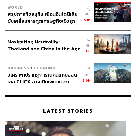
WORLD
สรุปภารกิจอนุทิน เยือนอินโดนีเซีย
546
ขับเคลื่อนการทูตเศรษฐกิจเชิงรุก
ประกาศหุ้นส่วนยุทธศาสตร์ไทย –
อินโดนีเซีย
Navigating Neutrality:
Thailand and China in the Age
181
of a New Global Order
BUSINESS
/
ECONOMIC
วิเคราะห์ปรากฏการณ์คนแห่ขอสิน
2.6K
เชื่อ CLICX อาจเป็นเพียงยอด
ภูเขาน้ำแข็ง ของปัญหาหนี้ครัว
เรือนไทยที่ถูกซุกไว้
LATEST STORIES