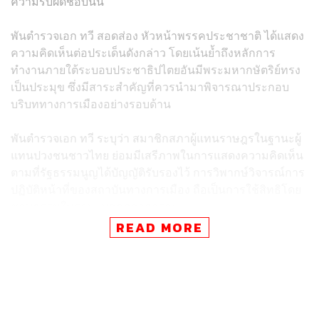
ความรับผิดชอบนั้น
พันตำรวจเอก ทวี สอดส่อง หัวหน้าพรรคประชาชาติ ได้แสดง
ความคิดเห็นต่อประเด็นดังกล่าว โดยเน้นย้ำถึงหลักการ
ทำงานภายใต้ระบอบประชาธิปไตยอันมีพระมหากษัตริย์ทรง
เป็นประมุข ซึ่งมีสาระสำคัญที่ควรนำมาพิจารณาประกอบ
บริบททางการเมืองอย่างรอบด้าน
พันตำรวจเอก ทวี ระบุว่า สมาชิกสภาผู้แทนราษฎรในฐานะผู้
แทนปวงชนชาวไทย ย่อมมีเสรีภาพในการแสดงความคิดเห็น
ตามที่รัฐธรรมนูญได้บัญญัติรับรองไว้ การวิพากษ์วิจารณ์การ
ปฏิบัติหน้าที่ของสถาบันทางการเมือง ถือเป็นการใช้สิทธิโดย
ชอบธรรมในฐานะบุคคลสาธารณะ
READ MORE
ดังนั้น ฝ่ายที่ถูกพาดพิงจึงควรใช้กลไกการชี้แจงด้วยข้อเท็จ
จริงและเหตุผล มากกว่าการกำหนดเงื่อนไขหรือกรอบระยะ
เวลา ซึ่งอาจก่อให้เกิดความเข้าใจว่าเป็นการลิดรอนเสรีภาพ
ในการปฏิบัติหน้าที่ของฝ่ายตรวจสอบ พร้อมกันนี้ หัวหน้า
พรรคประชาชาติยังได้มีข้อสังเกตต่อแถลงการณ์ของกลุ่ม