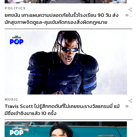
POLITICS
ยศชนัน เคาะแผนความปลอดภัยในรั้วโรงเรียน 90 วัน ส่ง
...
นักสุขภาพจิตดูแล-คุมเข้มคัดกรองสิ่งผิดกฎหมาย
MUSIC
Travis Scott ไม่รู้สึกกดดันที่ไม่เคยชนะรางวัลแกรมมี่ แม้
...
มีชื่อเข้าชิงมาแล้ว 10 ครั้ง