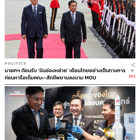
ช่วงสุดท้าย วง Tattoo Colour กล่าวแสดงความขอบคุณทาง
มหาวิทยาลัยมหิดล, บริษัทสมอลล์รูม และผู้มีส่วนเกี่ยวข้อง
ในคอนเสิร์ตที่ทำให้วงได้รับประสบการณ์ดีๆ เช่นนี้ สำหรับ
บันทึกการแสดงสดที่ปล่อยออกมาให้รับชมกันเมื่อเดือน
มกราคมทาง YouTube ถือว่ามาในช่วงเวลาเหมาะสมที่ทุก
คนห่างหายจากคอนเสิร์ตไปนาน จึงกลายเป็นกระดุมเม็ดแรก
ที่ทำให้กราฟของ Tattoo Colour ตีกลับขึ้นมา มีแฟนเพลงรุ่น
ใหม่ๆ เข้ามารอสนับสนุนซิงเกิลใหม่ของพวกเขา และตาม
POLITICS
กลับไปฟังเพลงในอัลบั้มก่อนเพิ่มมากขึ้นด้วยเช่นกัน
นายกฯ ต้อนรับ ‘มินอ่องหล่าย’ เยือนไทยอย่างเป็นทางการ
253
ก่อนหารือเต็มคณะ-สักขีพยานลงนาม MOU