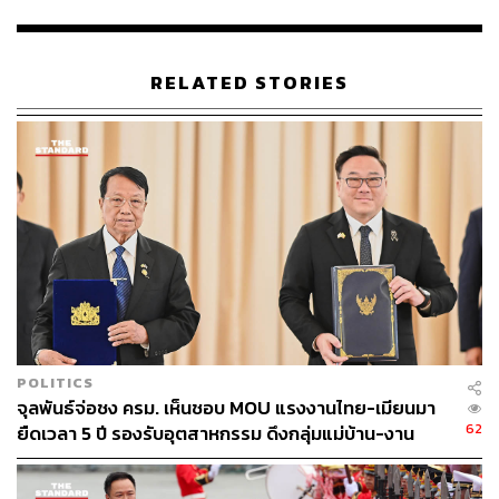
เลือกรูปแบบเป็นแผ่นเสียงเพราะน่าจะตอบโจทย์มากที่สุด
ขณะนี้คาดการณ์ว่าจะผลิตแผ่นเสียงล็อตแรก 650 ชุด ราคา
RELATED STORIES
3,000 บาท แต่ละชุดประกอบไปด้วยแผ่นเสียงขนาด 12 นิ้ว
จำนวน 3 แผ่น ส่วนกระบวนการผลิตจะเริ่มต้นหลังจากนี้ และ
ใช้เวลาดำเนินการราว 5-6 เดือน จึงจะจัดจำหน่ายได้จริงช่วง
เดือนมกราคม 2566
POLITICS
จุลพันธ์จ่อชง ครม. เห็นชอบ MOU แรงงานไทย-เมียนมา
62
ยืดเวลา 5 ปี รองรับอุตสาหกรรม ดึงกลุ่มแม่บ้าน-งาน
อิสระเข้าสู่ระบบประกันสังคม