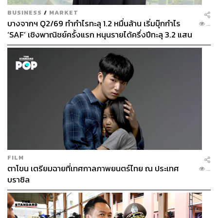
BUSINESS
/
MARKET
บางจากฯ Q2/69 ทำกำไรทะลุ 1.2 หมื่นล้าน เริ่มบุ๊กกำไร
...
‘SAF’ เชิงพาณิชย์ครั้งแรก หนุนรายได้ครึ่งปีทะลุ 3.2 แสน
ล้าน
FILM
ตาโขน เตรียมฉายที่เทศกาลภาพยนตร์ไทย ณ ประเทศ
...
บราซิล