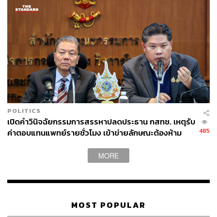
ภาพ: Smallroom
POLITICS
TAGS:
Tattoo Colour
มหาวิทยาลัยมหิดล
MOU
เปิดคำวินิจฉัยกรรมการสรรหาปลดประธาน กสทช. เหตุรับ
Thailand Philharmonic Orchestra
บริษัท สมอลล์รูม จำกัด
485
ค่าตอบแทนแพทย์รายชั่วโมง เข้าข่ายลักษณะต้องห้าม
MORE
MOST POPULAR