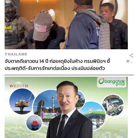
THAILAND
จับตาคดีเยาวชน 14 ปี ก่อเหตุยิงในห้าง กรมพินิจฯ ชี้
...
ประพฤติดี-รับการรักษาต่อเนื่อง ประเมินปล่อยตัว