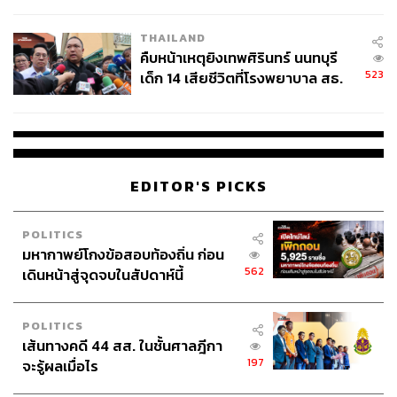
สอบปมขโมยปืนปู่ก่อเหตุ
THAILAND
คืบหน้าเหตุยิงเทพศิรินทร์ นนทบุรี
523
เด็ก 14 เสียชีวิตที่โรงพยาบาล สธ.
ยืนยันครูเสียชีวิต 5 ราย เจ็บ 22
ราย
EDITOR'S PICKS
POLITICS
มหากาพย์โกงข้อสอบท้องถิ่น ก่อน
562
เดินหน้าสู่จุดจบในสัปดาห์นี้
POLITICS
เส้นทางคดี 44 สส. ในชั้นศาลฎีกา
197
จะรู้ผลเมื่อไร