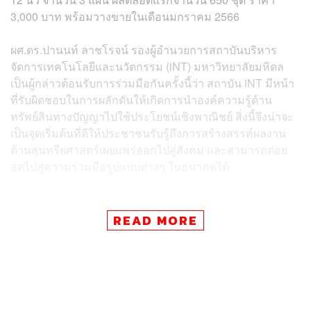
3,000 บาท พร้อมวางขายในเดือนมกราคม 2566
ผศ.ดร.ปานนท์ ลาชโรจน์ รองผู้อำนวยการสถาบันบริหาร
จัดการเทคโนโลยีและนวัตกรรม (iNT) มหาวิทยาลัยมหิดล
เป็นผู้กล่าวต้อนรับการร่วมมือกันครั้งนี้ว่า สถาบัน iNT มีหน้า
ที่รับผิดชอบในการผลักดันให้เกิดการนำองค์ความรู้ด้าน
ทรัพย์สินทางปัญญาไปใช้ประโยชน์เชิงพาณิชย์ สิ่งนี้จึงน่าจะ
เป็นจุดเริ่มต้นที่ดีให้ประชาชนรับรู้ถึงการสร้างสรรค์ผลงาน
ด้านสุนทรียศาสตร์เผยแพร่ออกไปสู่สังคม และสามารถต่อย
อดไปสู่ความร่วมมือรูปแบบต่างๆ ในอนาคตได้
ดร.ณรงค์ ปรางค์เจริญ คณบดีวิทยาลัยดุริยางคศิลป์
มหาวิทยาลัยมหิดล เผยว่า มหาวิทยาลัยได้ปรับเปลี่ยนวิสัย
READ MORE
ทัศน์ใหม่ มีการเข้าไปพูดคุยกับองค์กรต่างๆ เพื่อทำให้ภาค
การศึกษา ภาคธุรกิจ รวมถึงภาครัฐเข้ามามองเห็นความ
สำคัญของดนตรี ซึ่งเป็นซอฟต์พาวเวอร์อย่างหนึ่งที่ควรผลัก
ดันให้มีการสนับสนุนอย่างครบวงจร มหาวิทยาลัยเองเป็น
หน่วยงานไม่แสวงหากำไร จึงมีจุดมุ่งหมายว่าความร่วมมือ