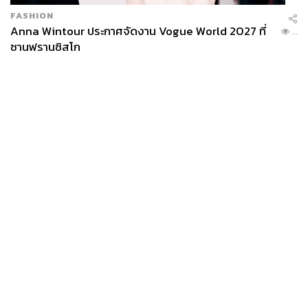
FASHION
Anna Wintour ประกาศจัดงาน Vogue World 2027 ที่
...
ซานฟรานซิสโก
News
Wealth
Pop
Podcast
Video
Now
Opinion
Careers
Events
Privacy
About
Contact
Policy
FOR
ADVERTISING
MEMBERSHIP