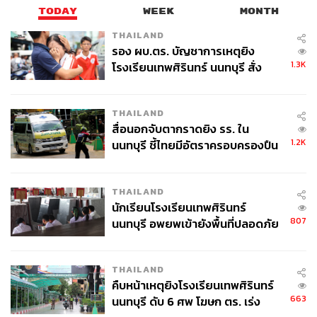
209
TODAY
WEEK
MONTH
THAILAND
รอง ผบ.ตร. บัญชาการเหตุยิง
ABOUT THE AUTHOR
1.3K
โรงเรียนเทพศิรินทร์ นนทบุรี สั่ง
หทัยธาร ฉัตรเลิศมงคล
ค้นหา 2 รอบยืนยันไร้คนติดค้าง พบ
นักศึกษาเอกภาษาศาสตร์ สนใจภาษา
ศพปู่-ย่าที่บ้านพักผู้ก่อเหตุ
วัฒนธรรม และชีวิตขับเคลื่อนด้วยการติ่ง
THAILAND
เสมอมา
สื่อนอกจับตากราดยิง รร. ใน
1.2K
นนทบุรี ชี้ไทยมีอัตราครอบครองปืน
สูงในระดับต้นของภูมิภาค
THAILAND
นักเรียนโรงเรียนเทพศิรินทร์
807
นนทบุรี อพยพเข้ายังพื้นที่ปลอดภัย
ชั่วคราว หลังเหตุใช้อาวุธปืนภายใน
โรงเรียนคลี่คลาย
THAILAND
คืบหน้าเหตุยิงโรงเรียนเทพศิรินทร์
663
นนทบุรี ดับ 6 ศพ โฆษก ตร. เร่ง