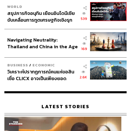
WORLD
สรุปภารกิจอนุทิน เยือนอินโดนีเซีย
539
ขับเคลื่อนการทูตเศรษฐกิจเชิงรุก
ประกาศหุ้นส่วนยุทธศาสตร์ไทย –
อินโดนีเซีย
Navigating Neutrality:
Thailand and China in the Age
169
of a New Global Order
BUSINESS
/
ECONOMIC
วิเคราะห์ปรากฏการณ์คนแห่ขอสิน
2.6K
เชื่อ CLICX อาจเป็นเพียงยอด
ภูเขาน้ำแข็ง ของปัญหาหนี้ครัว
เรือนไทยที่ถูกซุกไว้
LATEST STORIES