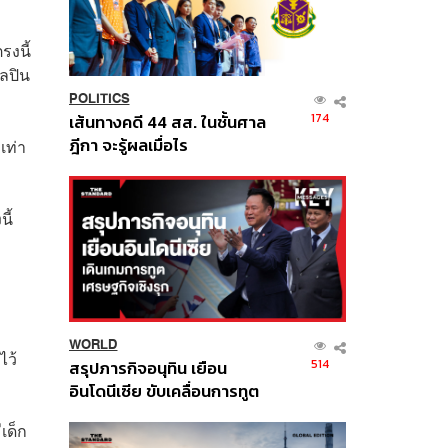
รงนี้
ิลปิน
POLITICS
174
เส้นทางคดี 44 สส. ในชั้นศาล
ฎีกา จะรู้ผลเมื่อไร
เท่า
ี้
WORLD
ไว้
514
สรุปภารกิจอนุทิน เยือน
อินโดนีเซีย ขับเคลื่อนการทูต
เศรษฐกิจเชิงรุก ประกาศหุ้น
เด็ก
ส่วนยุทธศาสตร์ไทย –