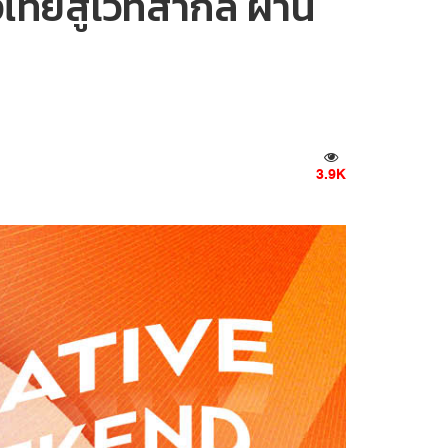
ทยสู่เวทีสากล ผ่าน
3.9K