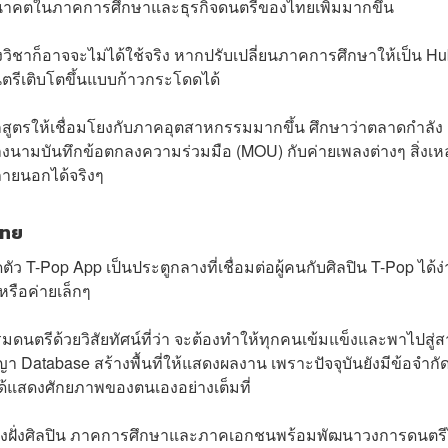
าคตในภาคการศึกษาและธุรกิจดนตรีของไทยเพิ่มมากขึ้น
ิชาก็อาจจะไม่ได้ใช้จริง หากปรับเปลี่ยนภาคการศึกษาให้เป็น Hub
้ดนตรีเติบโตขึ้นแบบก้าวกระโดดได้
ักสูตรให้เชื่อมโยงกับภาคอุตสาหกรรมมากขึ้น ศึกษาว่าตลาดกำลัง
งนามบันทึกข้อตกลงความร่วมมือ (MOU) กับค่ายเพลงต่างๆ สิ่งเหล่
ายนอกได้จริงๆ
ไทย
 T-Pop App เป็นประตูกลางที่เชื่อมต่อผู้คนกับศิลปิน T-Pop ได้ง่
ยหรือค่ายเล็กๆ
ตรีด้วยวิสัยทัศน์ที่ว่า จะต้องทำให้ทุกคนเข้มแข็งและพาไปสู่
ญา Database สร้างพื้นที่ให้แสดงผลงาน เพราะปัจจุบันยังมีข้อจำกัดท
่ได้แสดงศักยภาพของตนเองอย่างเต็มที่
า ทางฝั่งศิลปิน ภาคการศึกษาและภาคเอกชนพร้อมพัฒนาวงการดนตร