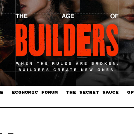
E
ECONOMIC FORUM
THE SECRET SAUCE​
OP