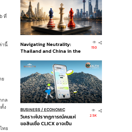
อินโดนีเซีย
 ที่
Navigating Neutrality:
านี้
150
Thailand and China in the
Age of a New Global
Order
าย
สากล
ั้ง
BUSINESS
/
ECONOMIC
2.5K
วิเคราะห์ปรากฏการณ์คนแห่
ขอสินเชื่อ CLICX อาจเป็น
ีไทย
เพียงยอดภูเขาน้ำแข็ง ของ