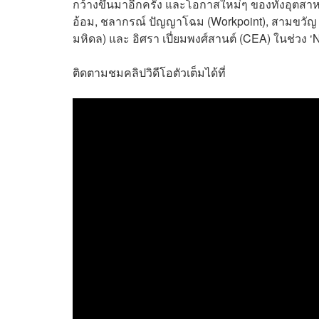
กว้างขึ้นมาอีกครั้ง และโอกาสใหม่ๆ ของทั้งอุตส
อ้อม, ชลากรณ์ ปัญญาโฉม (Workpoint), สามขวัญ ต
มหิดล) และ อิศรา เปี่ยมพงศ์สานต์ (CEA) ในช่วง ‘N
ติดตามชมคลิปวิดีโอตัวเต็มได้ที่