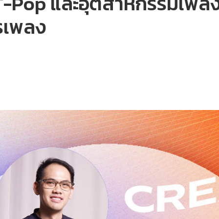
T-Pop และอุตสาหกรรมเพลงไ
รเพลง