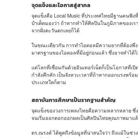
จุดแข็งและโอกาสสู่สากล
จุดแข็งคือ Local Music ที่ประเทศไทยมีฐานคนฟังท
ป๋าเต็ดมองว่า ถ้าหากทำให้ศิลปินในภูมิภาคของเรา
จากฝั่งตะวันตกเลยก็ได้
ในขณะเดียวกัน การทำไอดอลมีความยากที่ต้องพึ่งพ
มาตรฐานของไอดอลที่มีอยู่ก่อนแล้ว ซึ่งอาจทำได้
แต่โลกที่เชื่อมกันด้วยอินเทอร์เน็ตก็เป็นโอกาสที่เป
กำลังคึกคัก เป็นจังหวะเวลาที่ถ้าหากออกแรงพร้อม
ประเภทใดก็ตาม
สถาบันการศึกษาเป็นรากฐานสำคัญ
จุดแข็งของวงการเพลงไทยคือความหลากหลาย ซึ่งต้อ
จนเริ่มออกดอกออกผลเป็นศิลปินไทยคุณภาพมาแ
ดร.ณรงค์ ได้พูดถึงข้อมูลที่น่าสนใจว่า ถึงแม้ในช่