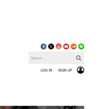
LOG IN
SIGN UP