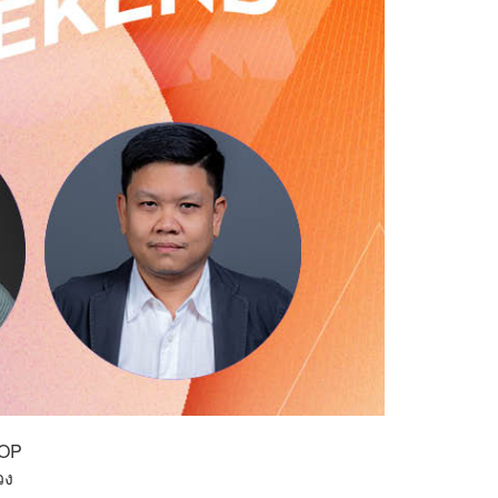
POP
วง