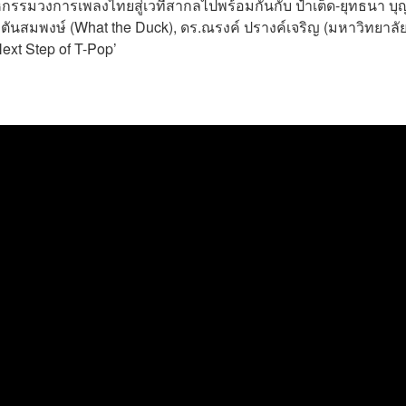
าหกรรมวงการเพลงไทยสู่เวทีสากลไปพร้อมกันกับ ป๋าเต็ด-ยุทธนา บุ
ันสมพงษ์ (What the Duck), ดร.ณรงค์ ปรางค์เจริญ (มหาวิทยาลั
ext Step of T-Pop’