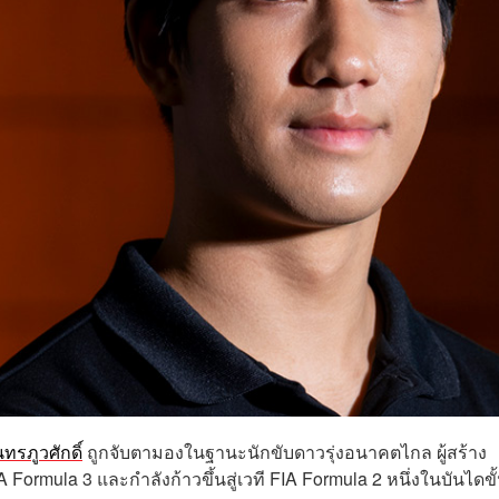
นทรภูวศักดิ์
ถูกจับตามองในฐานะนักขับดาวรุ่งอนาคตไกล ผู้สร้าง
Formula 3 และกำลังก้าวขึ้นสู่เวที FIA Formula 2 หนึ่งในบันไดขั