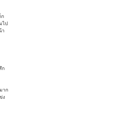
็ก
็มไป
้า
สึก
งมาก
ข่ง