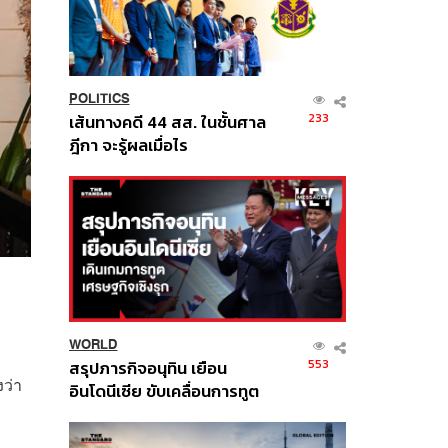
POLITICS
233
เส้นทางคดี 44 สส. ในชั้นศาล
ฎีกา จะรู้ผลเมื่อไร
WORLD
553
สรุปภารกิจอนุทิน เยือน
งว่า
อินโดนีเซีย ขับเคลื่อนการทูต
เศรษฐกิจเชิงรุก ประกาศหุ้น
ส่วนยุทธศาสตร์ไทย –