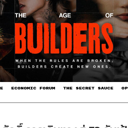
E
ECONOMIC FORUM
THE SECRET SAUCE​
OP