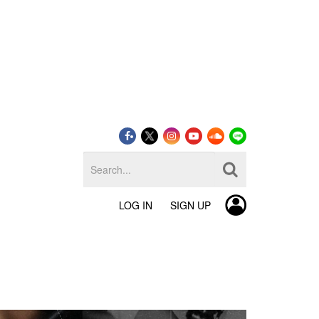
LOG IN
SIGN UP