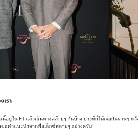
องเรา
ี้อยู่ใน F1 แล้วเส้นทางคล้ายๆ กันบ้าง บางทีก็ได้เจอกันผ่านๆ หวั
่อขอคำแนะนำจากพี่อเล็กซ์หลายๆ อย่างครับ”