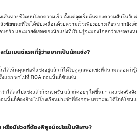
้นทางชีวิตบนโลกความเร็ว ตั้งแต่จุดเริ่มต้นของความฝันในวัยเด
ลังชัยชนะที่ไม่ได้ขับเคลื่อนด้วยความเร็วเพียงอย่างเดียว หากยังเต
ครัว และมายด์เซตของนักแข่งที่เรียนรู้จะมองไกลกว่าเรซตรงหน
ะโมเมนต์แรกที่รู้ว่าอยากเป็นนักแข่ง?
ด้เห็นคุณพ่อที่แข่งอยู่แล้ว ก็ได้ไปดูคุณพ่อแข่งที่สนามตลอด ก็รู้
งแรก พาไปที่ RCA ตอนนั้นก็ขับเล่น
ว่าได้ลงไปแข่งแล้วก็ชนะครับ แล้วก็ค่อยๆ ไต่ขึ้นมา ลงแข่งจริงจั
ซึ่งตอนนั้นก็ต้องย้ายไปโรงเรียนประจำที่อังกฤษ เพราะจะได้ใกล้โซนแ
หรือมีช่วงที่ต้องพิสูจน์อะไรเป็นพิเศษ?