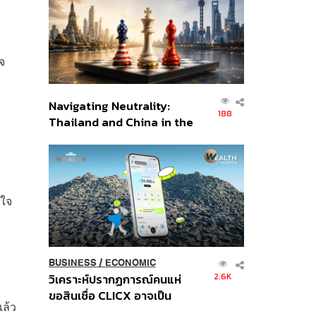
อินโดนีเซีย
ใจ
Navigating Neutrality:
188
Thailand and China in the
Age of a New Global
Order
นใจ
BUSINESS
/
ECONOMIC
2.6K
วิเคราะห์ปรากฏการณ์คนแห่
ขอสินเชื่อ CLICX อาจเป็น
แล้ว
เพียงยอดภูเขาน้ำแข็ง ของ