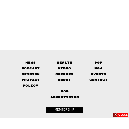
News
Wealth
Pop
Podcast
Video
Now
Opinion
Careers
Events
Privacy
About
Contact
Policy
FOR
ADVERTISING
MEMBERSHIP