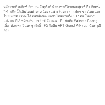
หลังจากที่ อเล็กซ์ อัลบอน อังศุสิงห์ นำธงชาติไทยกลับสู่เวที F1 อีกครั้ง
กีฬาชนิดนี้ก็เติบโตอย่างต่อเนื่อง เฉพาะในบรรดาแฟนๆ ชาวไทย และ
ในปี 2026 เราจะได้ชมฝีมือของนักขับไทยครบทั้ง 3 ดิวิชัน ในการ
แข่งขัน FIA พร้อมกัน อเล็กซ์ อัลบอน - F1 กับทีม Williams Racing
เติ้ล–ทัศนพล อินทรภูวศักดิ์ - F2 กับทีม ART Grand Prix เจม–นันทวุฒิ
ภิรม...