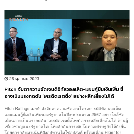
26 ตุลาคม 2023
Fitch จับตาความชัดเจนดิจิทัลวอลเล็ต-แผนกู้ยืมเงินเพิ่ม ชี้
อาจเป็นแรงกดดัน ‘เครดิตเรตติ้ง’ อย่างหลีกเลี่ยงไม่ได้
Fitch Ratings เผยกำลังจับตาความชัดเจนโครงการดิจิทัลวอลเล็ต
และแผนกู้ยืมเงินเพิ่มของรัฐบาลในปีงบประมาณ 2567 อย่างใกล้ชิด
เตือนอาจเป็นแรงกดดัน ‘เครดิตเรตติ้งไทย’ อย่างหลีกเลี่ยงไม่ได้ ด้านผู้
เชี่ยวชาญแนะรัฐบาลไทยให้ผลักดันการเติบโตทางเศรษฐกิจให้ยั่งยืน
โดยควรกลับมาเน้นที่ฝั่งอุปทานไม่ใช่อุปสงค์ พร้อมเตือน Higer for