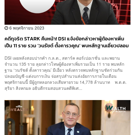
6 พฤศจิกายน 2023
คดีทุจริต STARK คืบหน้า! DSI แจ้งข้อกล่าวหาผู้ต้องหาเพิ่ม
เป็น 11 ราย รวม ‘วนรัชต์ ตั้งคารวคุณ’ พบหลักฐานเอี่ยวปลอม
บัญชี-แต่งงบการเงิน เตรียมส่งสำนวนให้อัยการภายในเดือน
DSI เผยหลังสอบปากคำ ก.ล.ต., สตาร์ค คอร์เปอเรชั่น และพยาน
พ.ย. นี้
จำนวน 135 ราย ลุยกล่าวโทษผู้ต้องหาเพิ่มรวมเป็น 11 ราย พบหลัก
ฐาน ‘วนรัชต์ ตั้งคารวคุณ’ มีเอี่ยว หลังตรวจพบหลักฐานชัดร่วมกัน
ปลอมบัญชี-แต่งบการเงิน จ่อสรุปสำนวนส่งอัยการภายในเดือน
พฤศจิกายนนี้ มีผู้ถูกหลอกลวงเสียหายรวม 14,778 ล้านบาท พ.ต.ต.
สุริยา สิงหกมล อธิบดีกรมสอบสวนคดีพิเศ...