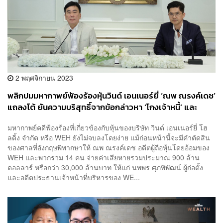
2 พฤศจิกายน 2023
พลิกปมมหากาพย์ฟ้องร้องหุ้นวินด์ เอนเนอร์ยี่ ‘ณพ ณรงค์เดช’
แถลงโต้ ยันความบริสุทธิ์จากข้อกล่าวหา ‘โกงเจ้าหนี้’ และ
‘ปลอมลายเซ็น’
มหากาพย์คดีฟ้องร้องที่เกี่ยวข้องกับหุ้นของบริษัท วินด์ เอนเนอร์ยี่ โฮ
ลดิ้ง จำกัด หรือ WEH ยังไม่จบลงโดยง่าย แม้ก่อนหน้านี้จะมีคำตัดสิน
ของศาลที่อังกฤษพิพากษาให้ ณพ ณรงค์เดช อดีตผู้ถือหุ้นโดยอ้อมของ
WEH และพวกรวม 14 คน จ่ายค่าเสียหายรวมประมาณ 900 ล้าน
ดอลลาร์ หรือกว่า 30,000 ล้านบาท ให้แก่ นพพร ศุภพิพัฒน์ ผู้ก่อตั้ง
และอดีตประธานเจ้าหน้าที่บริหารของ WE...