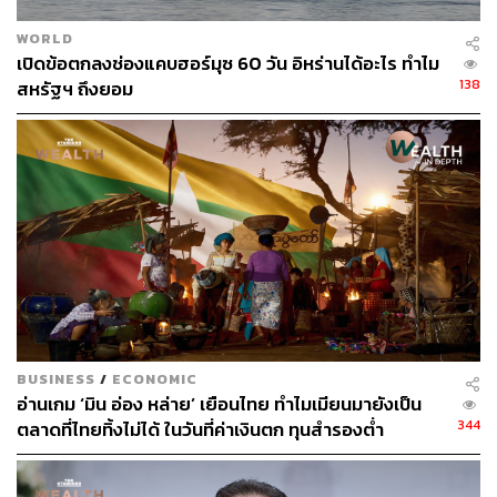
WORLD
เปิดข้อตกลงช่องแคบฮอร์มุซ 60 วัน อิหร่านได้อะไร ทำไม
138
สหรัฐฯ ถึงยอม
1.1K
ABOUT THE AUTHOR
นิธิศ เจนวินิจ
นักศึกษาฝึกงาน กองบรรณาธิการ THE
STANDARD WEALTH
BUSINESS
/
ECONOMIC
อ่านเกม ‘มิน อ่อง หล่าย’ เยือนไทย ทำไมเมียนมายังเป็น
344
ตลาดที่ไทยทิ้งไม่ได้ ในวันที่ค่าเงินตก ทุนสำรองต่ำ