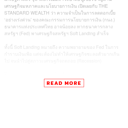
เศรษฐกิจมหภาคและนโยบายการเงิน เปิดเผยกับ THE
STANDARD WEALTH ว่า ความจำเป็นในการลดดอกเบี้ย
‘อย่างเร่งด่วน’ ของคณะกรรมการนโยบายการเงิน (กนง.)
ธนาคารแห่งประเทศไทย อาจน้อยลง หากธนาคารกลาง
สหรัฐฯ (Fed) พาเศรษฐกิจสหรัฐฯ Soft Landing สำเร็จ
ทั้งนี้ Soft Landing หมายถึง ความพยายามของ Fed ในการ
กำราบเงินเฟ้อ แต่จะต้องไม่ทำให้เศรษฐกิจชะลอตัวมากเกิน
ไป จนนำไปสู่สภาวะเศรษฐกิจถดถอย (Recession)
โดยตลาดพากันคาดการณ์ว่า ในการประชุมคณะกรรมการ
นโยบายการเงินของธนาคารกลางสหรัฐฯ (FOMC) นัดแรก
READ MORE
ของปี 2567 ซึ่งจัดขึ้นในวันที่ 30-31 มกราคมนี้ FOMC จะคง
อัตราดอกเบี้ยไว้ที่ระดับ 5.25-5.50% เนื่องจากความเป็นได้ที่
Fed จะพาเศรษฐกิจสหรัฐฯ Soft Landing ได้มีมากขึ้นเรื่อยๆ
ย้อนกลับไปในปีที่ผ่านมา ตลาดหุ้นและตลาดบอนด์ไทย
ประสบกับภาวะเงินทุนไหลออกอย่างมาก ซึ่งส่วนหนึ่งเป็นผล