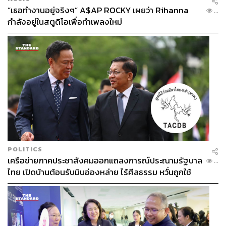
“เธอทำงานอยู่จริงๆ” A$AP ROCKY เผยว่า Rihanna
...
กำลังอยู่ในสตูดิโอเพื่อทำเพลงใหม่
POLITICS
เครือข่ายภาคประชาสังคมออกแถลงการณ์ประณามรัฐบาล
...
ไทย เปิดบ้านต้อนรับมินอ่องหล่าย ไร้ศีลธรรม หวั่นถูกใช้
เป็นเครื่องมือกดขี่ชาวเมียนมา