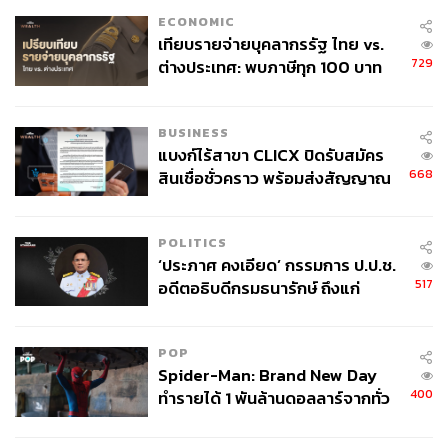
ECONOMIC
เทียบรายจ่ายบุคลากรรัฐ ไทย vs.
729
ต่างประเทศ: พบภาษีทุก 100 บาท
ของคนไทยใช้ไปกับข้าราชการเฉียด
40 บาท
BUSINESS
แบงก์ไร้สาขา CLICX ปิดรับสมัคร
668
สินเชื่อชั่วคราว พร้อมส่งสัญญาณ
เตือนกลุ่มกู้เงินผิดวัตถุประสงค์-ให้
ข้อมูลเท็จ เตรียมดำเนินคดีเด็ดขาด
POLITICS
‘ประภาศ คงเอียด’ กรรมการ ป.ป.ช.
517
อดีตอธิบดีกรมธนารักษ์ ถึงแก่
อนิจกรรม
POP
Spider-Man: Brand New Day
400
ทำรายได้ 1 พันล้านดอลลาร์จากทั่ว
โลกภายใน 6 วัน