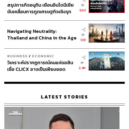
สรุปภารกิจอนุทิน เยือนอินโดนีเซีย
503
ขับเคลื่อนการทูตเศรษฐกิจเชิงรุก
ประกาศหุ้นส่วนยุทธศาสตร์ไทย –
อินโดนีเซีย
Navigating Neutrality:
Thailand and China in the Age
139
of a New Global Order
BUSINESS
/
ECONOMIC
วิเคราะห์ปรากฏการณ์คนแห่ขอสิน
2.4K
เชื่อ CLICX อาจเป็นเพียงยอด
ภูเขาน้ำแข็ง ของปัญหาหนี้ครัว
เรือนไทยที่ถูกซุกไว้
LATEST STORIES