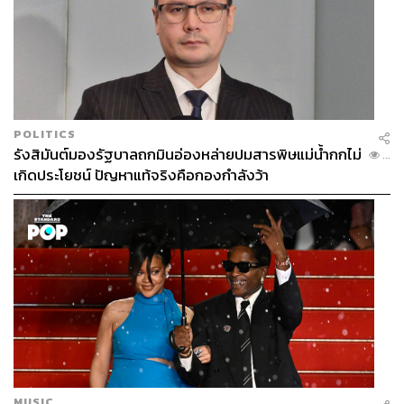
POLITICS
รังสิมันต์มองรัฐบาลถกมินอ่องหล่ายปมสารพิษแม่น้ำกกไม่
...
เกิดประโยชน์ ปัญหาแท้จริงคือกองกำลังว้า
MUSIC