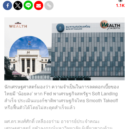
1.1K
นักเศรษฐศาสตร์มองว่า ความจำเป็นในการลดดอกเบี้ยของ
ไทยมี ‘น้อยลง’ หาก Fed พาเศรษฐกิจสหรัฐฯ Soft Landing
สำเร็จ ประเมินแบงก์ชาติพาเศรษฐกิจไทย Smooth Takeoff
หรือฟื้นตัวได้โดยไม่สะดุดสำเร็จแล้ว
ผศ.ดร.พงศ์ศักดิ์ เหลืองอร่าม อาจารย์ประจำคณะ
เศรษฐศาสตร์ จุฬาลงกรณ์มหาวิทยาลัย ผู้เชี่ยวชาญด้าน