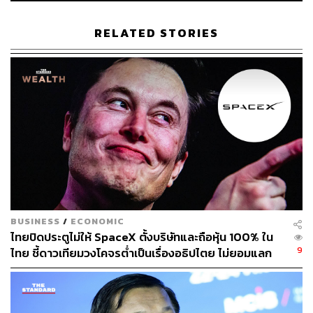
ประเมินผลงานแบงก์ชาติ พาเศรษฐกิจไทย Smooth
Takeoff ได้แล้ว
RELATED STORIES
ผศ.ดร.พงศ์ศักดิ์ ยังมีความเห็นสอดคล้องกับ ธปท. โดยมองว่า
อัตราดอกเบี้ยนโยบายที่ทาง กนง. ได้คงไว้ที่ 2.5% ตั้งแต่เดือน
กันยาของปี 2566 เป็นอัตราดอกเบี้ยที่เหมาะสม ถือว่าอยู่ใน
ระดับปกติ (Neutral Rate) พร้อมทั้งประเมินว่า ธปท. พา
เศรษฐกิจไทยฟื้นตัวได้โดยไม่สะดุด (Smooth Takeoff) ได้
สำเร็จแล้ว
ทั้งนี้ ในช่วงหลังจากมาตรการจำกัดการระบาดของโควิด
ต่างๆ เริ่มหมดไป เศรษฐพุฒิ สุทธิวาทนฤพุฒิ ผู้ว่าการ
ธนาคารแห่งประเทศไทย (ธปท.) ระบุว่า โจทย์หลักของ
BUSINESS
/
ECONOMIC
เศรษฐกิจไทยคือ Smooth Takeoff หรือการฟื้นตัวได้โดยไม่
ไทยปิดประตูไม่ให้ SpaceX ตั้งบริษัทและถือหุ้น 100% ใน
สะดุด
9
ไทย ชี้ดาวเทียมวงโคจรต่ำเป็นเรื่องอธิปไตย ไม่ยอมแลก
ในโต๊ะเจรจาการค้า
“โจทย์ของกลุ่มประเทศพัฒนาแล้วคือทำให้เศรษฐกิจ Soft
Landing แต่โจทย์ของไทยคือ Smooth Takeoff เนื่องจาก