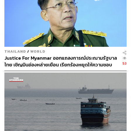
บริบทเศรษฐกิจไทยในปัจจุบันมีความแตกต่างจากในสหรัฐฯ
และยุโรป ที่เศรษฐกิจฟื้นตัวรุนแรง ทำให้โจทย์ของธนาคาร
กลางในประเทศเหล่านั้นคือ การเร่งขึ้นดอกเบี้ยเพื่อสกัด
เงินเฟ้อ ขณะที่เศรษฐกิจไทยยังอยู่ในช่วงฟื้นตัว” เศรษฐพุฒิ
กล่าว
สามารถติดตาม THE STANDARD WEALTH
THAILAND
/
WORLD
ผ่านแอปพลิเคชันต่างๆ ที่คุณสะดวกหรือใช้งานอยู่แล้วได้เลย
Justice For Myanmar ออกแถลงการณ์ประณามรัฐบาล
53
ไทย เชิญมินอ่องหล่ายเยือน เรียกร้องหยุดให้ความชอบ
ธรรมรัฐบาลทหาร
TAGS:
เศรษฐกิจไทย
USA
ธนาคารแห่งประเทศไทย
ธนาคารกลางสหรัฐฯ (Fed)
ดอกเบี้ย
WEALTH IN DEPTH
Smooth Takeoff