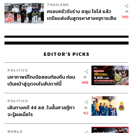
THAILAND
ครอบครัวรับร่าง ฮลุน โซโล่ แล้ว
390
เตรียมส่งชันสูตรหาสาเหตุการเสีย
ชีวิต
EDITOR'S PICKS
POLITICS
มหากาพย์โกงข้อสอบท้องถิ่น ก่อน
498
เดินหน้าสู่จุดจบในสัปดาห์นี้
POLITICS
เส้นทางคดี 44 สส. ในชั้นศาลฎีกา
152
จะรู้ผลเมื่อไร
WORLD