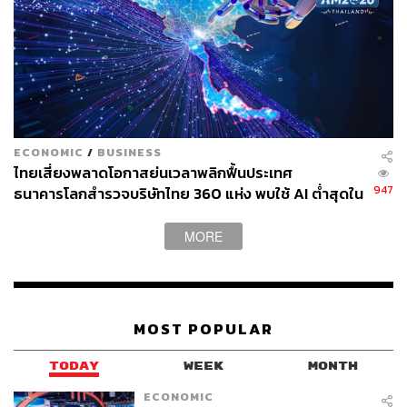
ล้านบาทต่อเดือน
หากพิจารณาในรายการสินค้านำเข้าจากจีนเพื่ออุปโภค
บริโภคภายในประเทศของไทย จะพบว่ามูลค่าการนำเข้า
สินค้าบางรายการเพิ่มสูงขึ้น โดยเฉพาะเฟอร์นิเจอร์ และ
เครื่องใช้ไฟฟ้า ซึ่งสินค้าทั้งสองกลุ่มนี้จะใช้กลยุทธ์ด้านราคา
เพื่อจูงใจผู้บริโภคในการแข่งขันกับผู้ผลิตไทย
ECONOMIC
/
BUSINESS
ไทยเสี่ยงพลาดโอกาสย่นเวลาพลิกฟื้นประเทศ
947
ธนาคารโลกสำรวจบริษัทไทย 360 แห่ง พบใช้ AI ต่ำสุดใน
ผู้ประกอบการแห่นำเข้าสินค้าจากจีนน่ากังวลหรือไม่
กลุ่ม ตามหลังเคนยาและไนจีเรียเกือบ 4 เท่า
MORE
Krungthai COMPASS กล่าวอีกว่า ภาวะดังกล่าวถือว่าเป็น
ประเด็นที่ต้องติดตาม เนื่องจากสินค้าอุตสาหกรรมบางส่วนยัง
ต้องเผชิญภาวะการแข่งขันกับจีน ทั้งกลุ่มที่ส่งออกไปยังตลาด
อาเซียน เช่น อาหารแปรรูป พลาสติก อัญมณี และยานยนต์
MOST POPULAR
เป็นต้น รวมถึงกลุ่มที่ถูกสินค้านำเข้าจากจีนตีตลาดในไทย
เช่น เฟอร์นิเจอร์ และเครื่องใช้ไฟฟ้า
TODAY
WEEK
MONTH
ECONOMIC