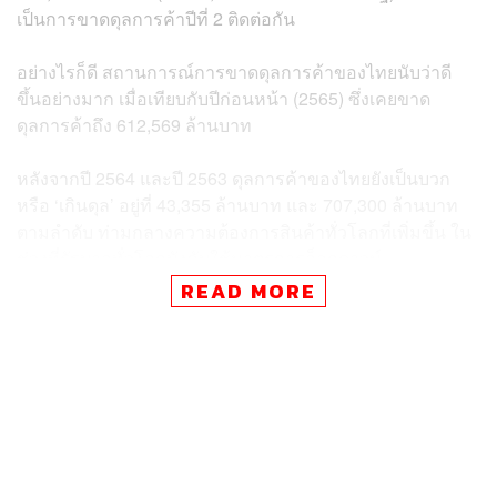
เป็นการขาดดุลการค้าปีที่ 2 ติดต่อกัน
อย่างไรก็ดี สถานการณ์การขาดดุลการค้าของไทยนับว่าดี
ขึ้นอย่างมาก เมื่อเทียบกับปีก่อนหน้า (2565) ซึ่งเคยขาด
ดุลการค้าถึง 612,569 ล้านบาท
หลังจากปี 2564 และปี 2563 ดุลการค้าของไทยยังเป็นบวก
หรือ ‘เกินดุล’ อยู่ที่ 43,355 ล้านบาท และ 707,300 ล้านบาท
ตามลำดับ ท่ามกลางความต้องการสินค้าทั่วโลกที่เพิ่มขึ้น ใน
ช่วงที่รัฐบาลทั่วโลกบังคับใช้มาตรการล็อกดาวน์
READ MORE
ข่าวที่เกี่ยวข้อง :
ไทยเกินดุล-ขาดดุลการค้ากับประเทศใดมากที่สุดในปี 2
566
ส่งออกไทยทั้งปี 2566 ‘ติดลบ’ 1% พาณิชย์เผยเป้าปีนี้โต
1-2% เตรียมรุกตลาดอินเดีย-แอฟริกาใต้ ลดเสี่ยงจีน-ทะ
เลแดง