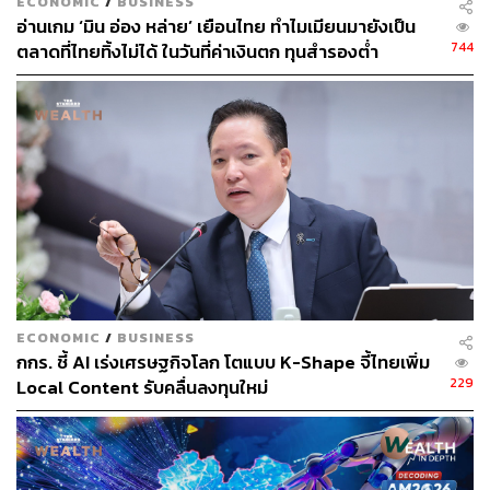
ECONOMIC
/
BUSINESS
อ่านเกม ‘มิน อ่อง หล่าย’ เยือนไทย ทำไมเมียนมายังเป็น
744
ตลาดที่ไทยทิ้งไม่ได้ ในวันที่ค่าเงินตก ทุนสำรองต่ำ
แนวโน้มดุลการค้าไทยในปี 2567 เป็นอย่างไร?
สำหรับในปี 2567 Krungthai COMPASS ประเมินว่า ไทยมี
แนวโน้มที่จะขาดดุลการค้า ‘ต่อเนื่อง’ และมูลค่าการขาด
ดุลการค้าก็อาจ ‘เพิ่มขึ้น’ เนื่องจากการนำเข้าจะกลับมาขยาย
ตัวที่ 3.7% สูงกว่าการส่งออกที่จะโตประมาณ 3.1%
ประเทศไทยขาดดุลการค้ากับจีน ‘เป็นประวัติการณ์’
จากปัจจัยใด?
ECONOMIC
/
BUSINESS
กกร. ชี้ AI เร่งเศรษฐกิจโลก โตแบบ K-Shape จี้ไทยเพิ่ม
Krungthai COMPASS ระบุว่า การนำเข้าสินค้าจากจีนเข้า
229
Local Content รับคลื่นลงทุนใหม่
มาตีตลาดในไทย เป็นหนึ่งในสาเหตุ โดยจากข้อมูลช่วง 5 ปีที่
ผ่านมา ไทยมีมูลค่าการค้าขาดดุลต่อจีนมาตลอดเฉลี่ยสูงถึง
เดือนละ 7.9 หมื่นล้านบาท โดยล่าสุดในปี 2566 ไทยขาด
ดุลการค้ากับจีน 36,635 ล้านดอลลาร์ หรือประมาณ 1.0 แสน