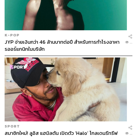
K-POP
JYP จ่ายเงินกว่า 46 ล้านบาทต่อปี สำหรับการทำโรงอาหา
...
รออร์แกนิกในบริษัท
SPORT
สมาชิกใหม่! ลูอิส แฮมิลตัน เปิดตัว ‘Halo’ โกลเดนรีทรีฟ
...