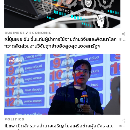
BUSINESS
/
ECONOMIC
ญี่ปุ่นเผย จีน ขึ้นแท่นผู้นำการใช้จ่ายด้านวิจัยและพัฒนาโลก
...
กวาดสัดส่วนงานวิจัยถูกอ้างอิงสูงสุดแซงสหรัฐฯ
POLITICS
iLaw เปิดจักรวาลอำนาจเจริญ โยงเครือข่ายผู้สมัคร สว.
...