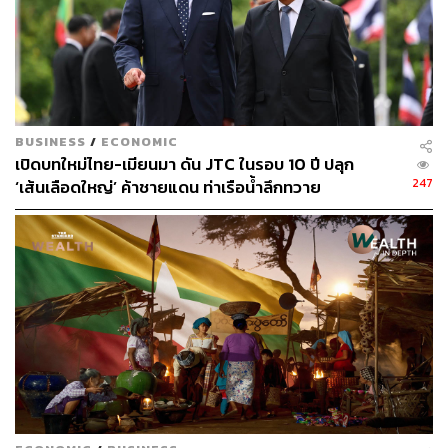
ประเทศไทยขาดดุลการค้า 2 ปีติดต่อกันน่ากังวลหรือไม่
Krungthai COMPASS เปิดเผยกับ THE STANDARD
BUSINESS
/
ECONOMIC
WEALTH ว่า การขาดดุลการค้าในช่วงที่ผ่านมา เป็นผลจาก
เปิดบทใหม่ไทย-เมียนมา ดัน JTC ในรอบ 10 ปี ปลุก
มูลค่าการนำเข้าที่ถีบตัวสูงขึ้น ส่วนหนึ่งเป็นผลจากราคา
247
‘เส้นเลือดใหญ่’ ค้าชายแดน ท่าเรือน้ำลึกทวาย
น้ำมัน ขณะเดียวกันการส่งออกของไทยเผชิญข้อจำกัดที่มาก
ขึ้น ทั้งจากการชะลอตัวของเศรษฐกิจโลก ปัญหาทางด้าน
ภูมิรัฐศาสตร์ รวมถึงการสูญเสียความสามารถเชิงแข่งขัน
อย่างไรก็ตาม ในเชิงเสถียรภาพด้านต่างประเทศของไทย
ถือว่ายังคงเข้มแข็ง จากข้อมูลดุลบัญชีเดินสะพัดล่าสุดใน
ไตรมาสที่ 3/66 ไทยเกินดุลที่ 2.6 พันล้านดอลลาร์ จากแรง
หนุนของการท่องเที่ยวที่ฟื้นตัวต่อเนื่อง ขณะที่
ดุลการชำระเงินเกินดุลที่ 1.5 พันล้านดอลลาร์ ขณะที่เงิน
ทุนสำรองของไทยยังคงเพียงพอโดยอยู่ในระดับ 2.7 เท่าเมื่อ
เทียบกับหนี้ต่างประเทศระยะสั้น