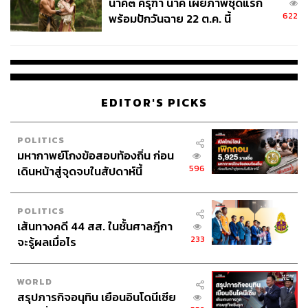
WEALTH IN DEPTH
ส่งออกไทย
นาคี๓ ครุฑา นาคี เผยภาพชุดแรก
622
พร้อมปักวันฉาย 22 ต.ค. นี้
EDITOR'S PICKS
4.0K
POLITICS
มหากาพย์โกงข้อสอบท้องถิ่น ก่อน
596
เดินหน้าสู่จุดจบในสัปดาห์นี้
ABOUT THE AUTHOR
วาราดา ทองจำนงค์
POLITICS
Content Creator สำนักข่าว THE
เส้นทางคดี 44 สส. ในชั้นศาลฎีกา
STANDARD WEALTH
233
จะรู้ผลเมื่อไร
WORLD
สรุปภารกิจอนุทิน เยือนอินโดนีเซีย