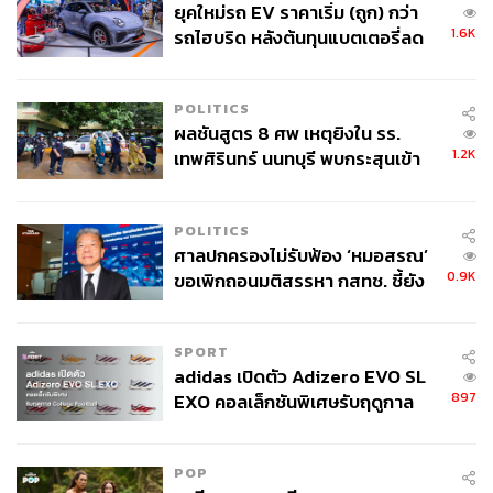
ท่ามกลางภาวะที่การผลิตภาคอุตสาหกรรมของไทยยังได้รับ
ยุคใหม่รถ EV ราคาเริ่ม (ถูก) กว่า
ผลกระทบจากเศรษฐกิจภายในประเทศที่ฟื้นตัวได้จำกัด ส่งผล
1.6K
รถไฮบริด หลังต้นทุนแบตเตอรี่ลด
ให้ดัชนีการผลิตภาคอุตสาหกรรมและอัตราการใช้กำลังการ
ลง - จีนแห่บุกตลาดเกิดใหม่
ผลิตต่ำกว่าระดับเดิมที่เคยทำได้ในช่วงก่อนการแพร่ระบาด
เมื่อปี 2562
POLITICS
ผลชันสูตร 8 ศพ เหตุยิงใน รร.
1.2K
เทพศิรินทร์ นนทบุรี พบกระสุนเข้า
โดยปัญหาดังกล่าว (การผลิตภาคอุตสาหกรรมและระดับการ
จุดสำคัญ ‘ศีรษะ-หน้าอก’ ครูถูกยิง
ใช้กำลังการผลิตที่ยังคงต่ำกว่าปกติเหล่านี้) อาจส่งผลให้ผู้
4 นัด จากระยะไกล
ประกอบการต้องชะลอแผนขยายการผลิตออกไป และกระทบ
POLITICS
ต่อการลงทุนภาคเอกชน
ศาลปกครองไม่รับฟ้อง ‘หมอสรณ’
0.9K
ขอเพิกถอนมติสรรหา กสทช. ชี้ยัง
ไม่ใช่ผู้เดือดร้อนเสียหาย
สามารถติดตาม THE STANDARD WEALTH
ผ่านแอปพลิเคชันต่างๆ ที่คุณสะดวกหรือใช้งานอยู่แล้วได้เลย
SPORT
adidas เปิดตัว Adizero EVO SL
897
EXO คอลเล็กชันพิเศษรับฤดูกาล
College Football
TAGS:
เศรษฐกิจไทย
การส่งออก
ขาดดุลการค้า
POP