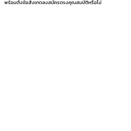
พร้อมตั้งข้อสังเกตลงสมัครตรงคุณสมบัติหรือไม่
News
Wealth
Pop
Podcast
Video
Now
Opinion
Careers
Events
Privacy
About
Contact
Policy
FOR
ADVERTISING
MEMBERSHIP