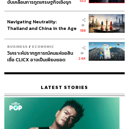
553
ขับเคลื่อนการทูตเศรษฐกิจเชิงรุก
ประกาศหุ้นส่วนยุทธศาสตร์ไทย –
อินโดนีเซีย
Navigating Neutrality:
Thailand and China in the Age
188
of a New Global Order
BUSINESS
/
ECONOMIC
วิเคราะห์ปรากฏการณ์คนแห่ขอสิน
2.6K
เชื่อ CLICX อาจเป็นเพียงยอด
ภูเขาน้ำแข็ง ของปัญหาหนี้ครัว
เรือนไทยที่ถูกซุกไว้
LATEST STORIES