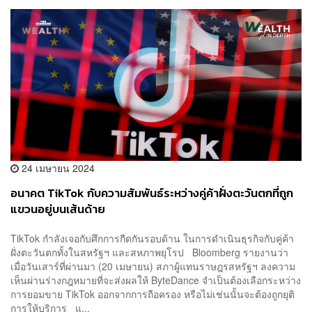
24 เมษายน 2024
อนาคต TikTok กับความสัมพันธ์ระหว่างคู่ค้าฝั่งตะวันตกที่ถูก
แขวนอยู่บนเส้นด้าย
TikTok กำลังเจอกับศึกการกีดกันรอบด้าน ในการดำเนินธุรกิจกับคู่ค้า
ฝั่งตะวันตกทั้งในสหรัฐฯ และสหภาพยุโรป Bloomberg รายงานว่า
เมื่อวันเสาร์ที่ผ่านมา (20 เมษายน) สภาผู้แทนราษฎรสหรัฐฯ ลงความ
เห็นผ่านร่างกฎหมายที่จะส่งผลให้ ByteDance จำเป็นต้องเลือกระหว่าง
การยอมขาย TikTok ออกจากการถือครอง หรือไม่เช่นนั้นจะต้องถูกยุติ
การให้บริการ แ...