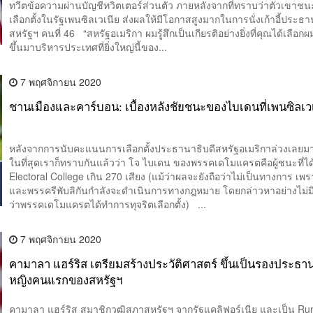
ทวีตข้อความผ่านบัญชีทวิตเตอร์ส่วนตัว ภายหลังจากที่ทราบว่าตัวเขาช
เลือกตั้งในรัฐเพนซิลเวเนีย ส่งผลให้มีโอกาสสูงมากในการนั่งเก้าอี้ประธา
สหรัฐฯ คนที่ 46 “สหรัฐอเมริกา ผมรู้สึกเป็นเกียรติอย่างยิ่งที่คุณได้เลือกผ
ขึ้นมาบริหารประเทศที่ยิ่งใหญ่นี้ของ...
7 พฤศจิกายน 2020
ชานเมืองและคาร์บอน: เบื้องหลังชัยชนะของไบเดนที่เพนซิลเว
หลังจากการนับคะแนนการเลือกตั้งประธานาธิบดีสหรัฐอเมริกาล่วงเลยมาถึ
ในที่สุดเราก็ทราบกันแล้วว่า โจ ไบเดน ของพรรคเดโมแครตคือผู้ชนะที่
Electoral College เกิน 270 เสียง (แม้ว่าผลจะยังถือว่าไม่เป็นทางการ เพร
และพรรครีพับลิกันกำลังจะดำเนินการทางกฎหมาย โดยกล่าวหาอย่างไม่ม
ว่าพรรคเดโมแครตได้ทำการทุจริตเลือกตั้ง) ...
7 พฤศจิกายน 2020
คามาลา แฮร์ริส เตรียมสร้างประวัติศาสตร์ ขึ้นเป็นรองประธาน
หญิงคนแรกของสหรัฐฯ
คามาลา แฮร์ริส สมาชิกวุฒิสภาสหรัฐฯ จากรัฐแคลิฟอร์เนีย และเป็น Ru