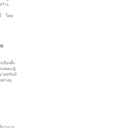
สร้าง
นี้ โดย
46
เลือกตั้ง
ียงคณะผู้
งขาดทรัมป์
ย่างดุ
ื่อว่าการ