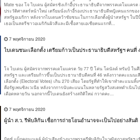
Mate ของ โจ ไบเดน ผู้สมัครชิงเก้าอี้ประธานาธิบดีจากพรรคเดโมแครต 
ประวัติศาสตร์หน้าใหม่ เตรียมนั่งเก้าอี้รองประธานาธิบดีหญิงคนแรกของ
สหรัฐอเมริกา หลังจากไบเดนคว้าชัยชนะในการเลือกตั้งผู้นำสหรัฐฯ ในปี
เธอเป็นสตรีชาวอเมริกันผิวสีและมีเชื้อสายเอเชียคนแรกที่...
7 พฤศจิกายน 2020
ไบเดนชนะเลือกตั้ง เตรียมก้าวเป็นประธานาธิบดีสหรัฐฯ คนที่ 
โจ ไบเดน ผู้สมัครจากพรรคเดโมแครต วัย 77 ปี โค่น โดนัลด์ ทรัมป์ ในศึก
สหรัฐฯ และเตรียมก้าวขึ้นเป็นประธานาธิบดีคนที่ 46 หลังกวาดคะแนนเส
เลือกตั้ง (Electoral Votes) เกิน 270 เสียง โดยรัฐที่ทำให้เขาทำคะแนนทิ้
คือรัฐเพนซิลเวเนีย หลังจากการนับคะแนนในหลายรัฐสวิงสเตทดำเนินไปอ
เดือดหลายวัน นอกจากนี้ไบเดนยังสร้างสถิติใหม่ กวาดคะ...
7 พฤศจิกายน 2020
ผู้นำ ส.ว. รีพับลิกัน เชื่อการถ่ายโอนอำนาจจะเป็นไปอย่างสันติ
มิตช์ แม็กคอนเนลล์ ผู้นำเสียงข้างมากพรรครีพับลิกันในวุฒิสภาสหรัฐฯ เช