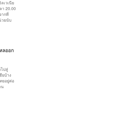
ิลเวเนีย
วลา 20.00
จากที่
น่วยนับ
นไหลออก
ไปสู่
ียบ้าง
ทยอยู่ต่อ
าน