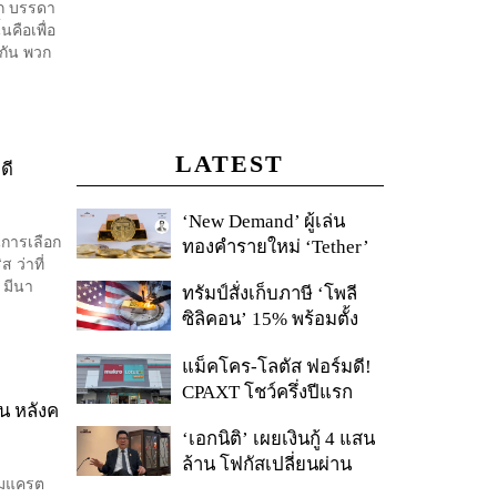
รก บรรดา
คือเพื่อ
กัน พวก
LATEST
ดี
‘New Demand’ ผู้เล่น
นการเลือก
ทองคำรายใหม่ ‘Tether’
 ว่าที่
 มีนา
ทรัมป์สั่งเก็บภาษี ‘โพลี
ซิลิคอน’ 15% พร้อมตั้ง
ราคาขั้นต่ำ ตัดกำลังจีน
แม็คโคร-โลตัส ฟอร์มดี!
CPAXT โชว์ครึ่งปีแรก
น หลังค
รายได้ทะลุ 2.6 แสนล้าน
‘เอกนิติ’ เผยเงินกู้ 4 แสน
เร่งปรับโฉมสาขาใหม่ดัน
ล้าน โฟกัสเปลี่ยนผ่าน
พื้นที่เช่าโต
ดโมแครต
พลังงาน ลุ้น ‘ไทยช่วยไทย