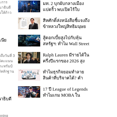
นะการ
มท. 2 บุกผับกลางเมือง
พลัส’ เฟส 2 รอประเมิน
นาธิบดี
แปดริ้ว พบเปิดไร้ใบ
ความเหมาะสม
มให้ก้าว
อนุญาต-เด็กต่ำกว่า 20 ปี
สีหศักดิ์ส่งหนังสือชี้แจงถึง
ใช้บริการ ฉี่ม่วง 32 ราย
ข้าหลวงใหญ่สิทธิมนุษย
จ่อปิด 5 ปี
ชน กรณีรายงาน UN
สู้ดอกเบี้ยสูงไปกับหุ้น
‘คลาดเคลื่อน-ไม่เป็น
เนีย
สหรัฐฯ: ทำไม Wall Street
ธรรม’
ยังน่าลงทุนกว่าที่คิด?
Ralph Lauren มีรายได้ใน
งวันที่ 3
ได้คะแนน
ครึ่งปีแรกของ 2026 สูง
าะทรัมป์
ขึ้นถึง 14%
ีหลักฐาน
ทำไมธุรกิจยอมทำลาย
สินค้าที่บริจาคได้? คำ
ตอบอาจไม่ได้อยู่ที่
17 ปี League of Legends
จริยธรรมแต่อยู่ที่ระบบ
ทำไมเกม MOBA ใน
ภาษี
าธิบดี
ตำนานถึงไม่หายไปตาม
กาลเวลา?
nning