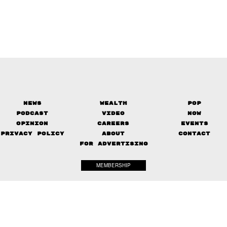
News
Wealth
Pop
Podcast
Video
Now
Opinion
Careers
Events
Privacy Policy
About
Contact
FOR ADVERTISING
MEMBERSHIP
© 2017-
2026
The Standard. All rights reserved.