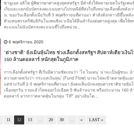
ซามูเอล อลิโต ผู้พิพากษาศาลสูงสุดสหรัฐฯ มีคำสั่งให้หลายเขตในรัฐเพนซ
เก็บและแยกนับบัตรลงคะแนนทางไปรษณีย์ที่ส่งไปถึงหน่วยเลือกตั้งหลังเ
น. ของวันเลือกตั้งเมื่อวันที่ 3 พฤศจิกายนที่ผ่านมา คำสั่งดังกล่าวมีขึ้นหลัง
ตัวแทนพรรครีพับลิกันในเพนซิลเวเนียได้ยื่นคำร้องต่อศาลสูงสุด เพื่อให้ห
คะแนนไม่นับบัตรลงคะแนนที่ไปถึงหน่วย...
6 พฤศจิกายน 2020
‘ต่างชาติ’ ยังเมินหุ้นไทย ช่วงเลือกตั้งสหรัฐฯ สัปดาห์เดียวเงิ
160 ล้านดอลลาร์ หนักสุดในภูมิภาค
การเลือกตั้งสหรัฐฯ ที่เริ่มมีความชัดเจนว่า ‘โจ ไบเดน’ น่าจะเป็นผู้ชนะ นำ
ความคาดหวังว่า ‘กระแสเงินทุน’ (Fund Flow) น่าจะไหลเข้าตลาดหุ้นเอเช
แต่ช่วงวันที่ 2-5 พฤศจิกายนที่ผ่านมา ยังคงเห็นนักลงทุนต่างชาติขายหุ้นไ
เนื่องทุกวัน รวมแล้วไหลออกไปเฉียด 5 พันล้านบาท หรือประมาณ 160 ล้
ดอลลาร์ มากกว่าตลาดหุ้นในกลุ่ม ‘TIP’ อย่างอินโด...
.
11
12
13
...
20
30
...
»
LAST »