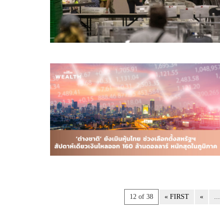
12 of 38
« FIRST
«
..