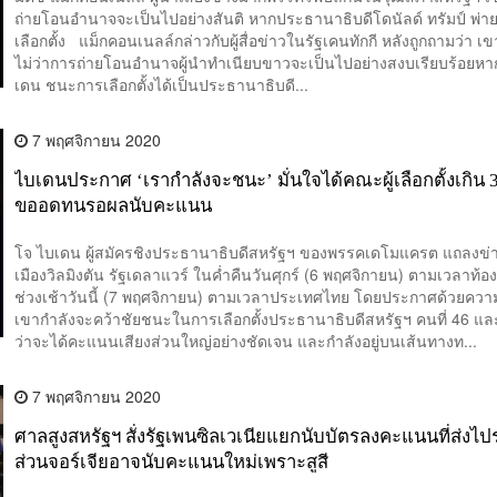
ถ่ายโอนอำนาจจะเป็นไปอย่างสันติ หากประธานาธิบดีโดนัลด์ ทรัมป์ พ่า
เลือกตั้ง แม็กคอนเนลล์กล่าวกับผู้สื่อข่าวในรัฐเคนทักกี หลังถูกถามว่า เขา
ไม่ว่าการถ่ายโอนอำนาจผู้นำทำเนียบขาวจะเป็นไปอย่างสงบเรียบร้อยหา
เดน ชนะการเลือกตั้งได้เป็นประธานาธิบดี...
7 พฤศจิกายน 2020
ไบเดนประกาศ ‘เรากำลังจะชนะ’ มั่นใจได้คณะผู้เลือกตั้งเกิน 3
ขออดทนรอผลนับคะแนน
โจ ไบเดน ผู้สมัครชิงประธานาธิบดีสหรัฐฯ ของพรรคเดโมแครต แถลงข่
เมืองวิลมิงตัน รัฐเดลาแวร์ ในค่ำคืนวันศุกร์ (6 พฤศจิกายน) ตามเวลาท้องถ
ช่วงเช้าวันนี้ (7 พฤศจิกายน) ตามเวลาประเทศไทย โดยประกาศด้วยความ
เขากำลังจะคว้าชัยชนะในการเลือกตั้งประธานาธิบดีสหรัฐฯ คนที่ 46 และเ
ว่าจะได้คะแนนเสียงส่วนใหญ่อย่างชัดเจน และกำลังอยู่บนเส้นทางท...
7 พฤศจิกายน 2020
ศาลสูงสหรัฐฯ สั่งรัฐเพนซิลเวเนียแยกนับบัตรลงคะแนนที่ส่งไป
ส่วนจอร์เจียอาจนับคะแนนใหม่เพราะสูสี