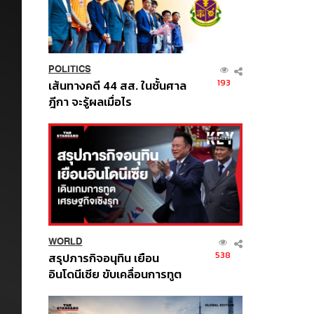
POLITICS
193
เส้นทางคดี 44 สส. ในชั้นศาล
ฎีกา จะรู้ผลเมื่อไร
WORLD
538
สรุปภารกิจอนุทิน เยือน
อินโดนีเซีย ขับเคลื่อนการทูต
เศรษฐกิจเชิงรุก ประกาศหุ้น
ส่วนยุทธศาสตร์ไทย –