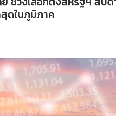
นไทย ช่วงเลือกตั้งสหรัฐฯ สัป
กสุดในภูมิภาค