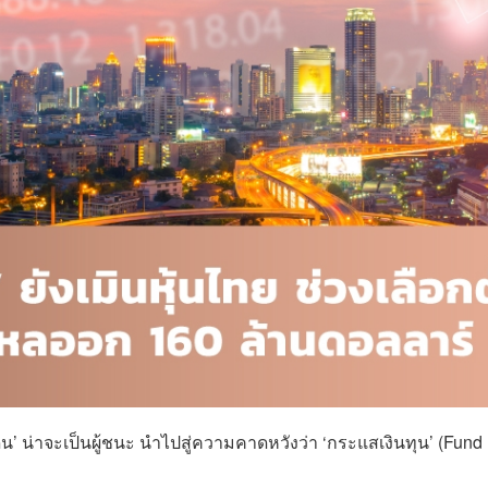
เดน’ น่าจะเป็นผู้ชนะ นำไปสู่ความคาดหวังว่า ‘กระแสเงินทุน’ (Fund