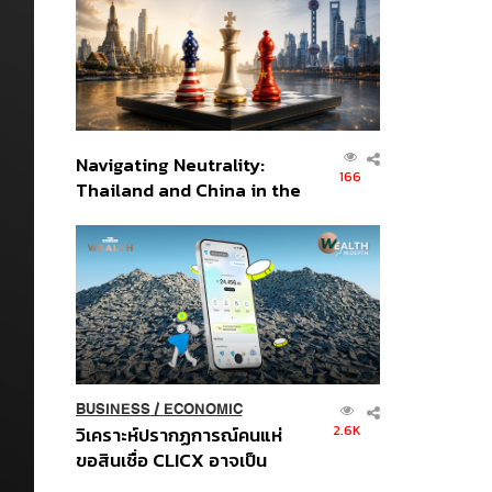
อินโดนีเซีย
Navigating Neutrality:
166
Thailand and China in the
Age of a New Global
Order
BUSINESS
/
ECONOMIC
2.6K
วิเคราะห์ปรากฏการณ์คนแห่
ขอสินเชื่อ CLICX อาจเป็น
เพียงยอดภูเขาน้ำแข็ง ของ