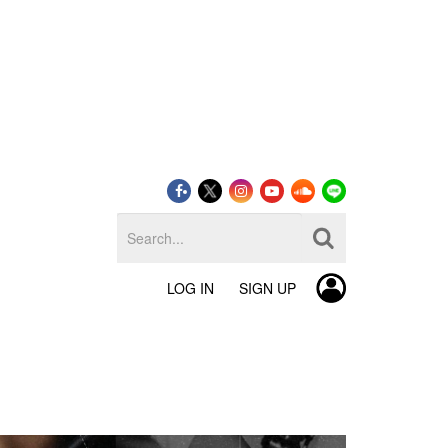
LOG IN
SIGN UP