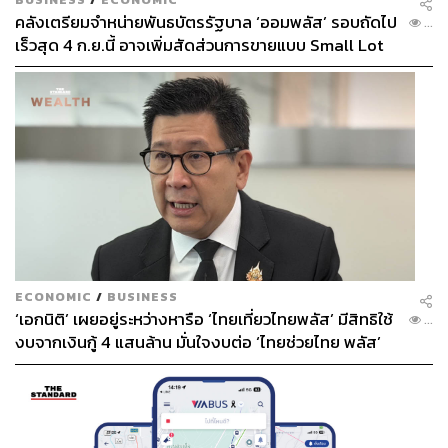
คลังเตรียมจำหน่ายพันธบัตรรัฐบาล ‘ออมพลัส’ รอบถัดไป
...
เร็วสุด 4 ก.ย.นี้ อาจเพิ่มสัดส่วนการขายแบบ Small Lot
First มากขึ้น
ECONOMIC
/
BUSINESS
‘เอกนิติ’ เผยอยู่ระหว่างหารือ ‘ไทยเที่ยวไทยพลัส’ มีสิทธิใช้
...
งบจากเงินกู้ 4 แสนล้าน มั่นใจงบต่อ ‘ไทยช่วยไทย พลัส’
เฟส 2 มีเพียงพอ