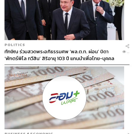
POLITICS
ทักษิณ ร่วมสวดพระอภิธรรมศพ ‘พล.ต.ท. ผ่อน’ บิดา
...
‘พักตร์พิไล ทวีสิน’ สิริอายุ 103 ปี แกนนำเพื่อไทย-บุคคล
หลากวงการร่วมอาลัย
BUSINESS
/
ECONOMIC