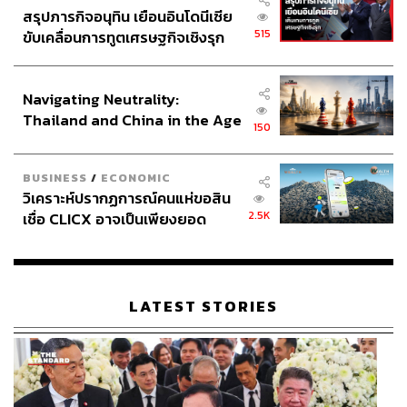
สรุปภารกิจอนุทิน เยือนอินโดนีเซีย
515
ขับเคลื่อนการทูตเศรษฐกิจเชิงรุก
ประกาศหุ้นส่วนยุทธศาสตร์ไทย –
อินโดนีเซีย
Navigating Neutrality:
Thailand and China in the Age
150
of a New Global Order
BUSINESS
/
ECONOMIC
วิเคราะห์ปรากฏการณ์คนแห่ขอสิน
2.5K
เชื่อ CLICX อาจเป็นเพียงยอด
ภูเขาน้ำแข็ง ของปัญหาหนี้ครัว
เรือนไทยที่ถูกซุกไว้
LATEST STORIES