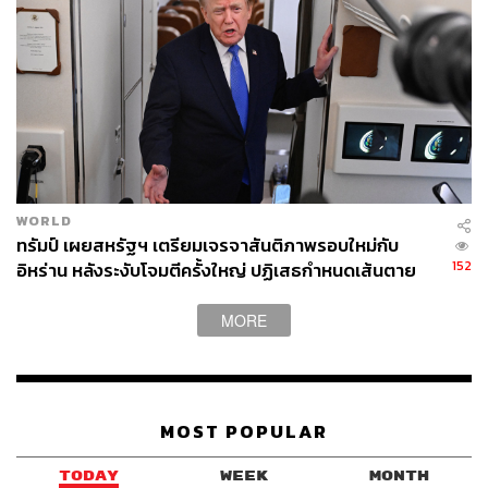
WORLD
ทรัมป์ เผยสหรัฐฯ เตรียมเจรจาสันติภาพรอบใหม่กับ
152
อิหร่าน หลังระงับโจมตีครั้งใหญ่ ปฏิเสธกำหนดเส้นตาย
บรรลุข้อตกลง
MORE
MOST POPULAR
TODAY
WEEK
MONTH