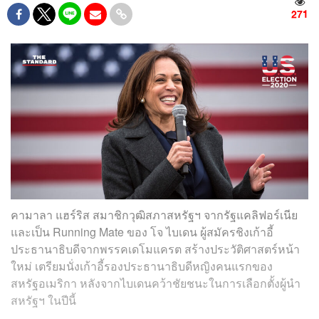
271
คามาลา แฮร์ริส สมาชิกวุฒิสภาสหรัฐฯ จากรัฐแคลิฟอร์เนีย
และเป็น Running Mate ของ โจ ไบเดน ผู้สมัครชิงเก้าอี้
ประธานาธิบดีจากพรรคเดโมแครต สร้างประวัติศาสตร์หน้า
ใหม่ เตรียมนั่งเก้าอี้รองประธานาธิบดีหญิงคนแรกของ
สหรัฐอเมริกา หลังจากไบเดนคว้าชัยชนะในการเลือกตั้งผู้นำ
สหรัฐฯ ในปีนี้