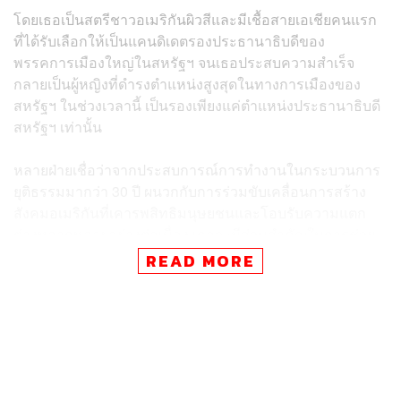
โดยเธอเป็นสตรีชาวอเมริกันผิวสีและมีเชื้อสายเอเชียคนแรก
ที่ได้รับเลือกให้เป็นแคนดิเดตรองประธานาธิบดีของ
พรรคการเมืองใหญ่ในสหรัฐฯ จนเธอประสบความสำเร็จ
กลายเป็นผู้หญิงที่ดำรงตำแหน่งสูงสุดในทางการเมืองของ
สหรัฐฯ ในช่วงเวลานี้ เป็นรองเพียงแค่ตำแหน่งประธานาธิบดี
สหรัฐฯ เท่านั้น
หลายฝ่ายเชื่อว่าจากประสบการณ์การทำงานในกระบวนการ
ยุติธรรมมากว่า 30 ปี ผนวกกับการร่วมขับเคลื่อนการสร้าง
สังคมอเมริกันที่เคารพสิทธิมนุษยชนและโอบรับความแตก
ต่างหลากหลายอย่างต่อเนื่อง เธอจะมีส่วนสำคัญในการช่วย
รัฐบาลของไบเดนเดินหน้าปฏิรูป พัฒนาและบริหารประเทศ
READ MORE
นับจากนี้ไปอีก 4 ปีข้างหน้า ไม่แน่ว่านี่อาจจะเป็นก้าวสำคัญ
ในการปูทางไปสู่การมีประธานาธิบดีหญิงคนแรกของสหรัฐฯ
ในอนาคตก็เป็นได้
ภาพ: Nic Antaya / Getty Images
พิสูจน์อักษร: พรนภัส ชำนาญค้า