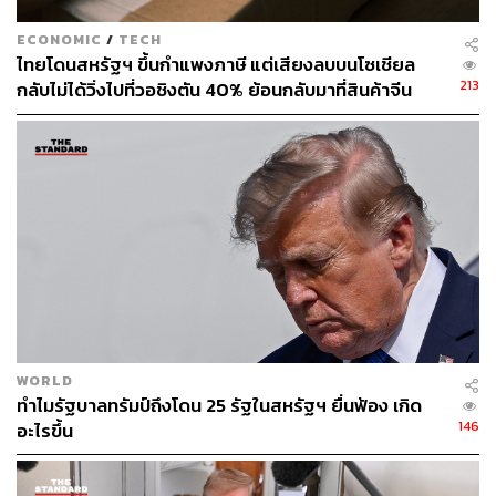
ECONOMIC
/
TECH
ไทยโดนสหรัฐฯ ขึ้นกำแพงภาษี แต่เสียงลบบนโซเชียล
213
กลับไม่ได้วิ่งไปที่วอชิงตัน 40% ย้อนกลับมาที่สินค้าจีน
ราคาถูกที่ทะลักจน SME ไทยสู้ไม่ไหว
WORLD
ทำไมรัฐบาลทรัมป์ถึงโดน 25 รัฐในสหรัฐฯ ยื่นฟ้อง เกิด
146
อะไรขึ้น