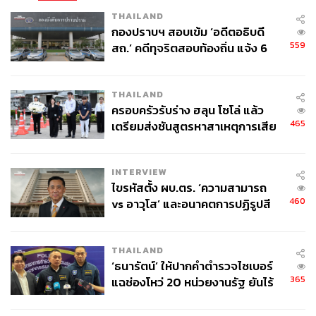
THAILAND
กองปราบฯ สอบเข้ม ‘อดีตอธิบดี
559
สถ.’ คดีทุจริตสอบท้องถิ่น แจ้ง 6
ข้อหาหนัก จ่อชง ป.ป.ช. 12 ส.ค. นี้
THAILAND
ครอบครัวรับร่าง ฮลุน โซโล่ แล้ว
465
เตรียมส่งชันสูตรหาสาเหตุการเสีย
ชีวิต
INTERVIEW
ไขรหัสตั้ง ผบ.ตร. ‘ความสามารถ
460
vs อาวุโส’ และอนาคตการปฏิรูปสี
กากี กับ พล.ต.อ. เอก อังสนานนท์
THAILAND
‘ธนารัตน์’ ให้ปากคำตำรวจไซเบอร์
365
แฉช่องโหว่ 20 หน่วยงานรัฐ ยันไร้
นัยทางการเมือง