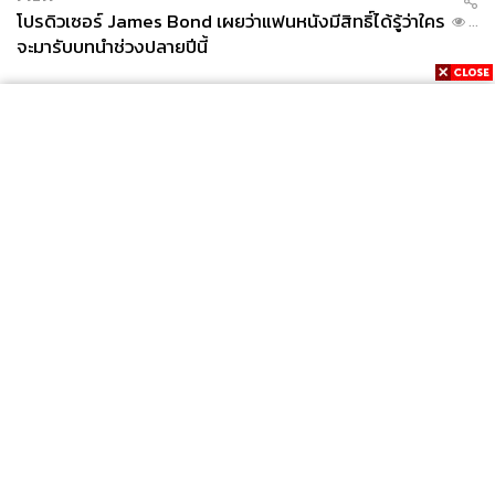
โปรดิวเซอร์ James Bond เผยว่าแฟนหนังมีสิทธิ์ได้รู้ว่าใคร
...
จะมารับบทนำช่วงปลายปีนี้
News
Wealth
Pop
Podcast
Video
Now
Opinion
Careers
Events
Privacy
About
Contact
Policy
FOR
ADVERTISING
MEMBERSHIP