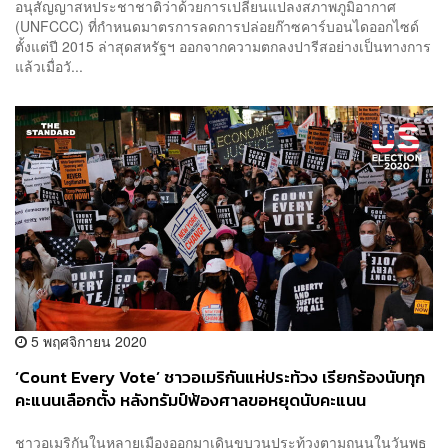
อนุสัญญาสหประชาชาติว่าด้วยการเปลี่ยนแปลงสภาพภูมิอากาศ
(UNFCCC) ที่กำหนดมาตรการลดการปล่อยก๊าซคาร์บอนไดออกไซด์
ตั้งแต่ปี 2015 ล่าสุดสหรัฐฯ ออกจากความตกลงปารีสอย่างเป็นทางการ
แล้วเมื่อวั...
5 พฤศจิกายน 2020
‘Count Every Vote’ ชาวอเมริกันแห่ประท้วง เรียกร้องนับทุก
คะแนนเลือกตั้ง หลังทรัมป์ฟ้องศาลขอหยุดนับคะแนน
ชาวอเมริกันในหลายเมืองออกมาเดินขบวนประท้วงตามถนนในวันพุธ