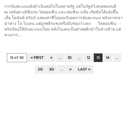
การนับคะแนนยังดำเนินต่อไปในหลายรัฐ แต่ในรัฐสวิงสเตทแถบมิ
ดเวสต์อย่างมิชิแกน วิสคอนซิน และเพนซิลเวเนีย เกิดข้อโต้แย้งขึ้น
เมื่อ โดนัลด์ ทรัมป์ แสดงท่าทีไม่ยอมรับผลการนับคะแนน หลังจากเขา
นำห่าง โจ ไบเดน แต่ถูกพลิกแซงหรือบีบช่องว่างลง วิสคอนซิน: -
ทรัมป์ขอให้นับคะแนนใหม่ หลังไบเดนเป็นฝ่ายพลิกนำในช่วงท้าย แต่
ทางการ...
13 of 38
« FIRST
«
...
10
...
12
13
14
...
20
30
...
»
LAST »