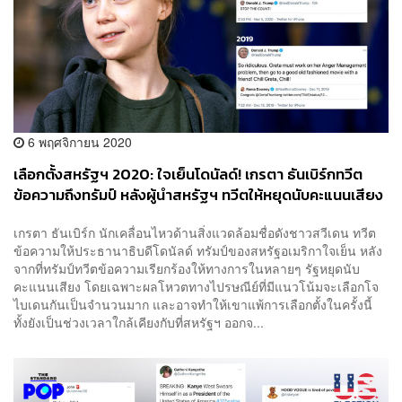
6 พฤศจิกายน 2020
เลือกตั้งสหรัฐฯ 2020: ใจเย็นโดนัลด์! เกรตา ธันเบิร์กทวีต
ข้อความถึงทรัมป์ หลังผู้นำสหรัฐฯ ทวีตให้หยุดนับคะแนนเสียง
เกรตา ธันเบิร์ก นักเคลื่อนไหวด้านสิ่งแวดล้อมชื่อดังชาวสวีเดน ทวีต
ข้อความให้ประธานาธิบดีโดนัลด์ ทรัมป์ของสหรัฐอเมริกาใจเย็น หลัง
จากที่ทรัมป์ทวีตข้อความเรียกร้องให้ทางการในหลายๆ รัฐหยุดนับ
คะแนนเสียง โดยเฉพาะผลโหวตทางไปรษณีย์ที่มีแนวโน้มจะเลือกโจ
ไบเดนกันเป็นจำนวนมาก และอาจทำให้เขาแพ้การเลือกตั้งในครั้งนี้
ทั้งยังเป็นช่วงเวลาใกล้เคียงกับที่สหรัฐฯ ออกจ...