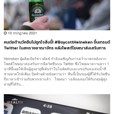
10 กรกฎาคม 2021
คนต่อต้านวัคซีนไม่ถูกใจสิ่งนี้! #BoycottHeineken ขึ้นเทรนด์
Twitter ในสหราชอาณาจักร หลังโพสต์โฆษณาส่งเสริมการ
ฉีดวัคซีนโควิด
Heineken ผู้ผลิตเบียร์ชาวดัตช์ กำลังเผชิญกับการคว่ำบาตรหลังจาก
โพสต์โฆษณาส่งเสริมการฉีดวัคซีนบน Twitter ซึ่งโฆษณาความยาว 1
นาทีนี้เผยให้เห็นผู้สูงอายุที่เต้นรำในไนต์คลับและแข่งกันลงเล่นน้ำที่
ชายหาดใกล้เคียง ปิดท้ายด้วยข้อความว่า ‘คืนนี้เป็นของผู้ที่ได้รับวัคซีน
ถึงเวลาเข้าร่วมกับพวกเขาแล้ว’ โฆษณา “เฉลิมฉลองให้กับกลุ่มผู้สูง
อายุที่ได้รับ...