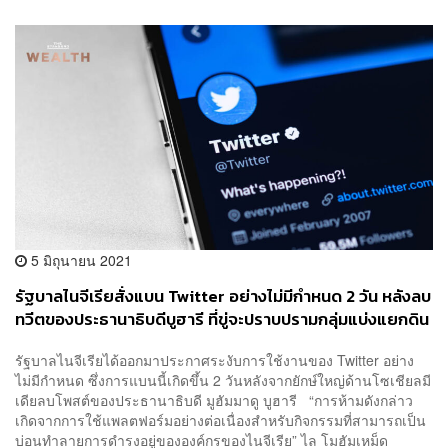
5 มิถุนายน 2021
รัฐบาลไนจีเรียสั่งแบน Twitter อย่างไม่มีกำหนด 2 วัน หลังลบ
ทวีตของประธานาธิบดีบูฮารี ที่ขู่จะปราบปรามกลุ่มแบ่งแยกดิน
แดน ซึ่งผิดกฎการใช้งาน
รัฐบาลไนจีเรียได้ออกมาประกาศระงับการใช้งานของ Twitter อย่าง
ไม่มีกำหนด ซึ่งการแบนนี้เกิดขึ้น 2 วันหลังจากยักษ์ใหญ่ด้านโซเชียลมี
เดียลบโพสต์ของประธานาธิบดี มูฮัมมาดู บูฮารี “การห้ามดังกล่าว
เกิดจากการใช้แพลตฟอร์มอย่างต่อเนื่องสำหรับกิจกรรมที่สามารถเป็น
บ่อนทำลายการดำรงอยู่ขององค์กรของไนจีเรีย” ไล โมฮัมเหม็ด