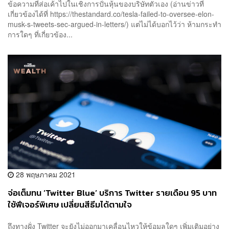
ข้อความที่ส่อเค้าไปในเชิงการปั่นหุ้นของบริษัทตัวเอง (อ่านข่าวที่
เกี่ยวข้องได้ที่ https://thestandard.co/tesla-failed-to-oversee-elon-
musk-s-tweets-sec-argued-in-letters/) แต่ไม่ได้บอกไว้ว่า ห้ามกระทำ
การใดๆ ที่เกี่ยวข้อง...
28 พฤษภาคม 2021
จ่อเต็มทน ‘Twitter Blue’ บริการ Twitter รายเดือน 95 บาท
ใช้ฟีเจอร์พิเศษ เปลี่ยนสีธีมได้ตามใจ
ถึงทางฝั่ง Twitter จะยังไม่ออกมาเคลื่อนไหวให้ข้อมูลใดๆ เพิ่มเติมอย่าง