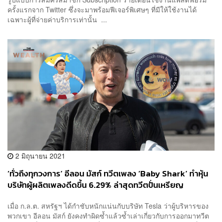
ครั้งแรกจาก Twitter ซึ่งจะมาพร้อมฟีเจอร์พิเศษๆ ที่มีให้ใช้งานได้
เฉพาะผู้ที่จ่ายค่าบริการเท่านั้น ...
2 มิถุนายน 2021
‘ทั่วถึงทุกวงการ’ อีลอน มัสก์ ทวีตเพลง ‘Baby Shark’ ทำหุ้น
บริษัทผู้ผลิตเพลงดีดขึ้น 6.29% ล่าสุดทวีตปั่นเหรียญ
Dogecoin อีก
เมื่อ ก.ล.ต. สหรัฐฯ ได้กำชับหนักแน่นกับบริษัท Tesla ว่าผู้บริหารของ
พวกเขา อีลอน มัสก์ ยังคงทำผิดซ้ำแล้วซ้ำเล่าเกี่ยวกับการออกมาทวีต