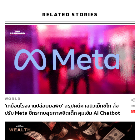
ขณะเดียวกันบรรดาสมาชิกของ AIC ยังเน้นว่า บริษัททุกแห่ง
RELATED STORIES
ไม่ได้ต้องการต่อต้านหรือท้าทายอำนาจรัฐ และยินดีปฏิบัติ
ตามกฎหมายของทางการทุกประการ เพียงแต่ขอให้ทาง
ฮ่องกงทบทวนพิจารณากฎหมาย Doxxing พร้อมใช้โอกาสนี้
เรียกร้องขอเข้าร่วมประชุมหารือเกี่ยวกับกฎหมายดังกล่าว
กับทางคณะผู้บริหารเขตปกครองพิเศษฮ่องกง
ทั้งนี้ในช่วงระหว่างเดือนมิถุนายนปี 2019 ถึงเดือนพฤษภาคม
2021 ทางการฮ่องกงมีการดำเนินคดีที่เกี่ยวกับกฎหมาย
Doxxing มากกว่า 5,700 คดี
อ้างอิง:
WORLD
https://edition.cnn.com/2021/07/06/tech/hong-kong-d
‘เหมือนโรงงานปล่อยมลพิษ’ สรุปคดีศาลนิวเม็กซิโก สั่ง
oxxing-privacy-law-intl-hnk/index.html
85
ปรับ Meta ชี้กระทบสุขภาพจิตเด็ก คุมเข้ม AI Chatbot
สามารถติดตาม THE STANDARD WEALTH