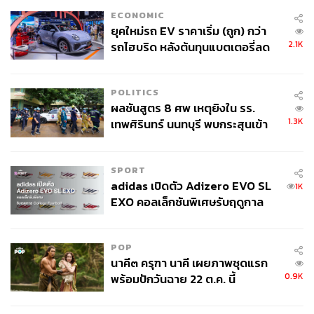
ECONOMIC
ยุคใหม่รถ EV ราคาเริ่ม (ถูก) กว่า
2.1K
รถไฮบริด หลังต้นทุนแบตเตอรี่ลด
ลง - จีนแห่บุกตลาดเกิดใหม่
POLITICS
ผลชันสูตร 8 ศพ เหตุยิงใน รร.
1.3K
เทพศิรินทร์ นนทบุรี พบกระสุนเข้า
จุดสำคัญ ‘ศีรษะ-หน้าอก’ ครูถูกยิง
4 นัด จากระยะไกล
SPORT
adidas เปิดตัว Adizero EVO SL
1K
EXO คอลเล็กชันพิเศษรับฤดูกาล
College Football
POP
นาคี๓ ครุฑา นาคี เผยภาพชุดแรก
0.9K
พร้อมปักวันฉาย 22 ต.ค. นี้