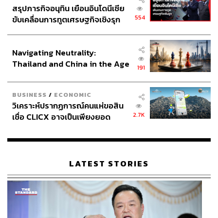
สรุปภารกิจอนุทิน เยือนอินโดนีเซีย
554
ขับเคลื่อนการทูตเศรษฐกิจเชิงรุก
ประกาศหุ้นส่วนยุทธศาสตร์ไทย –
อินโดนีเซีย
Navigating Neutrality:
Thailand and China in the Age
191
of a New Global Order
BUSINESS
/
ECONOMIC
วิเคราะห์ปรากฏการณ์คนแห่ขอสิน
2.7K
เชื่อ CLICX อาจเป็นเพียงยอด
ภูเขาน้ำแข็ง ของปัญหาหนี้ครัว
เรือนไทยที่ถูกซุกไว้
LATEST STORIES