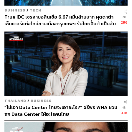
สำนักข่าวเศรษฐกิจ ธุรกิจ และการลงทุน โดย
ทีมข่าว THE STANDARD
BUSINESS
/
TECH
True IDC เจรจาขอสินเชื่อ 6.67 หมื่นล้านบาท ผุดดาต้า
296
เซ็นเตอร์แห่งใหม่ชานเมืองกรุงเทพฯ รับไทยปั้นตัวเป็นฮับ
AI ภูมิภาค
THAILAND
/
BUSINESS
“ไม่เอา Data Center ไทยจะเอาอะไร?” จรีพร WHA ชวน
3.1K
ถก Data Center ให้อะไรคนไทย