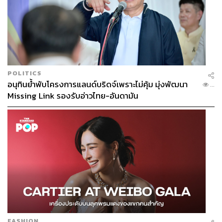
POLITICS
อนุทินย้ำพับโครงการแลนด์บริดจ์เพราะไม่คุ้ม มุ่งพัฒนา
...
Missing Link รองรับอ่าวไทย-อันดามัน
FASHION