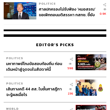
POLITICS
ศาลปกครองไม่รับฟ้อง ‘หมอสรณ’
0.9K
ขอเพิกถอนมติสรรหา กสทช. ชี้ยัง
ไม่ใช่ผู้เดือดร้อนเสียหาย
EDITOR'S PICKS
POLITICS
มหากาพย์โกงข้อสอบท้องถิ่น ก่อน
598
เดินหน้าสู่จุดจบในสัปดาห์นี้
POLITICS
เส้นทางคดี 44 สส. ในชั้นศาลฎีกา
236
จะรู้ผลเมื่อไร
WORLD