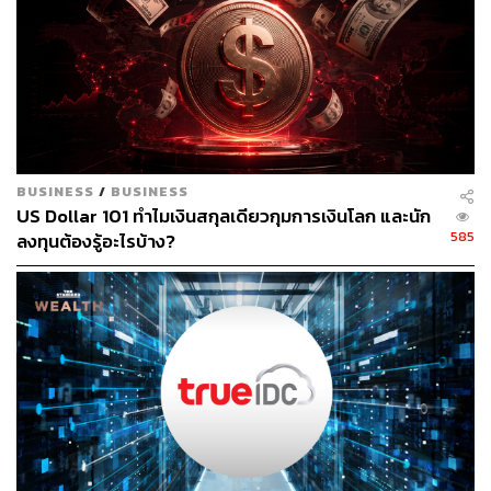
ผ่านแอปพลิเคชันต่างๆ ที่คุณสะดวกหรือใช้งานอยู่แล้วได้เลย
TAGS:
Asia Internet Coalition (AIC)
Doxxing Act
Facebook
Google
Apple
Amazon
Twitter
BUSINESS
/
BUSINESS
US Dollar 101 ทำไมเงินสกุลเดียวกุมการเงินโลก และนัก
585
ลงทุนต้องรู้อะไรบ้าง?
55
ABOUT THE AUTHOR
THE STANDARD WEALTH