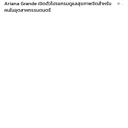
Ariana Grande เปิดตัวโปรแกรมดูแลสุขภาพจิตสำหรับ
...
คนในอุตสาหกรรมดนตรี
News
Wealth
Pop
Podcast
Video
Now
Opinion
Careers
Events
Privacy
About
Contact
Policy
FOR
ADVERTISING
MEMBERSHIP