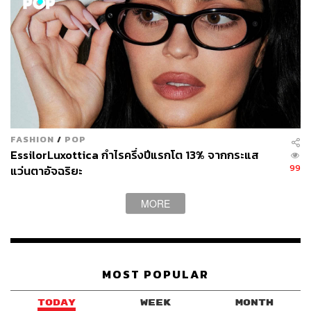
FASHION
/
POP
EssilorLuxottica กำไรครึ่งปีแรกโต 13% จากกระแส
99
แว่นตาอัจฉริยะ
MORE
MOST POPULAR
TODAY
WEEK
MONTH