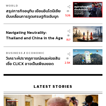
เพื่อมุ่งทำให้เกิดความเข้าใจซึ่งกันและกัน”
WORLD
สรุปภารกิจอนุทิน เยือนอินโดนีเซีย
526
ขับเคลื่อนการทูตเศรษฐกิจเชิงรุก
ประกาศหุ้นส่วนยุทธศาสตร์ไทย –
อินโดนีเซีย
Navigating Neutrality:
Thailand and China in the Age
157
of a New Global Order
BUSINESS
/
ECONOMIC
วิเคราะห์ปรากฏการณ์คนแห่ขอสิน
2.5K
เชื่อ CLICX อาจเป็นเพียงยอด
ภูเขาน้ำแข็ง ของปัญหาหนี้ครัว
เรือนไทยที่ถูกซุกไว้
LATEST STORIES
“ที่ต่างจังหวัด คนเฒ่าคนแก่ไม่มีคลังศัพท์ให้