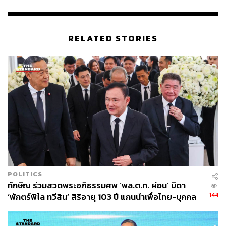
RELATED STORIES
เมื่อ Pride Month เวียนมาถึง สังคมไทยเปิดกว้างขึ้น
แต่ก็ยังคงต้องเดินหน้าต่อ
POLITICS
อีพีนี้เกิดขึ้นเนื่องในโอกาสของ Pride Month ซึ่งเวียนมาถึง
ทักษิณ ร่วมสวดพระอภิธรรมศพ ‘พล.ต.ท. ผ่อน’ บิดา
อีกครั้งในเดือนมิถุนายนนี้ แบรนด์ที่เชื่อมั่นและส่งเสริมใน
144
‘พักตร์พิไล ทวีสิน’ สิริอายุ 103 ปี แกนนำเพื่อไทย-บุคคล
เรื่องความแตกต่างหลากหลายอย่างแสนสิริและคุณเศรษฐา
หลากวงการร่วมอาลัย
จึงได้ถือโอกาสเปิดประเด็นดังกล่าว โดยเท้าความถึงจุด
กำเนิดของ Pride Month ซึ่งหลายๆ คนอาจจะนึกถึงกันในแง่