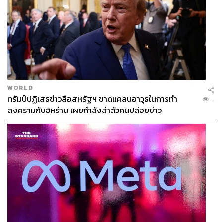
เรียกอย่างอื่นแล้ว
จึงเรียกรวมหมด ทอม
กะเทย ไม่มีคนไปให้ความรู้เขา
เขาจึงไม่มีคลัง
ศัพท์ไหนให้ใช้
ดังนั้นเราจึงไม่ควรไปโกรธกัน”
WORLD
เอม-เอมอนันต์ อนันตลาโภชัย
ทรัมป์ปฏิเสธข่าวลือสหรัฐฯ ขาดแคลนอาวุธในการทำ
...
สงครามกับอิหร่าน เผยกำลังล่าตัวคนปล่อยข่าว
ด้านนักจิตบำบัดอย่างเขื่อนเองก็ได้แชร์ประสบการณ์เกี่ยวกับ
ญาติผู้ใหญ่ที่บ้านเอาไว้ว่า เมื่อคนรุ่นก่อนเผลอแสดงคำพูดที่
อาจจะฟังดูแล้วเหยียดเพศหรือยังไม่เข้าใจถึงแนวคิดเรื่อง
ความเสมอภาคทางเพศ ซึ่งอาจจะเป็นสิ่งที่ไม่ได้อยู่ในมายด์
เซ็ตในยุคสมัยของเขา เราก็สามารถที่จะค่อยๆ อธิบายด้วยน้ำ
เสียงที่เป็นมิตรว่า สมัยนี้คนเราไม่สามารถและไม่ควรที่จะใช้
คำพูดอย่างนี้อีกต่อไปแล้ว พร้อมให้เหตุผลด้วยว่าทำไม ซึ่ง
ญาติผู้ใหญ่บางคนที่เปิดใจกว้างก็อาจสามารถที่จะยอมรับได้
อย่างที่เราไม่เคยนึกมาก่อนเลยก็ได้ ทั้งหมดนี้เป็นเรื่องของ
การให้การศึกษา สร้างความเข้าใจ สิ่งสำคัญคือเราไม่ควร