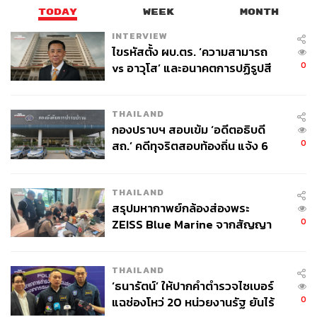
เสื้อผ้าหรือสีก็ไม่มีเพศ…
วันนี้เขื่อนได้มาที่แสน
TODAY
WEEK
MONTH
สิริ ได้เจอป้ายห้องน้ำเป็นสัญลักษณ์ LGBTQ+
INTERVIEW
รู้สึกมีความสุขและรู้สึกปลอดภัยมาก”
ไขรหัสตั้ง ผบ.ตร. ‘ความสามารถ
0
vs อาวุโส’ และอนาคตการปฏิรูปสี
กากี กับ พล.ต.อ. เอก อังสนานนท์
THAILAND
กองปราบฯ สอบเข้ม ‘อดีตอธิบดี
เขื่อน-ภัทรดนัย เสตสุวรรณ
0
สถ.’ คดีทุจริตสอบท้องถิ่น แจ้ง 6
ข้อหาหนัก จ่อชง ป.ป.ช. 12 ส.ค. นี้
ต่างรุ่น ต่างเจเนอเรชัน ต่างเรียนรู้ซึ่งกันและกัน
THAILAND
อีกประเด็นหนึ่งที่น่าสนใจคือ เรื่องของความแตกต่างทางเพศ
สรุปมหากาพย์กล้องส่องพระ
นั้นมีความหลากหลายมาก จากแต่ก่อนที่มีเพียง LGBT
0
ZEISS Blue Marine จากสัญญา
(Lesbian, Gay, Bisexual, Transgender) ก็มีการเพิ่ม
ผลิต 8.3 ล้าน สู่ข้อพิพาท ‘มา
Alphabet Q (Queer) เข้าไป แล้วต่อมาก็มีการเติม
เวลล์ฯ’ ฟ้อง ‘โทน บางแค’ ผิดนัด
เครื่องหมาย + (และอื่นๆ) เข้าไป เพื่อที่จะโอบอุ้มทุกคนไม่ว่า
THAILAND
จ่ายหนี้-แอบระบุแบรนด์
จะเป็นเพศใด ซึ่งหลายสังคมก็มีการตระหนักถึงเรื่องความ
‘ธนารัตน์’ ให้ปากคำตำรวจไซเบอร์
หลากหลายทางเพศและเปิดรับที่ต่างกัน อย่างในสังคมอังกฤษ
0
แฉช่องโหว่ 20 หน่วยงานรัฐ ยันไร้