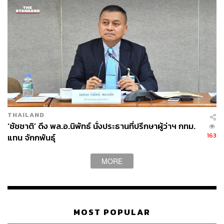
THAILAND
‘ชัชชาติ’ ดึง พล.อ.นิพัทธ์ นั่งประธานที่ปรึกษาผู้ว่าฯ กทม.
163
แทน จักกพันธุ์
MORE
“สังคมไทยยังอยู่ในจุดที่หลายๆ อย่างโดนแบ่ง
MOST POPULAR
กลุ่มเป็นขาวกับดำเยอะมาก
ทั้งๆ ที่แม้แต่