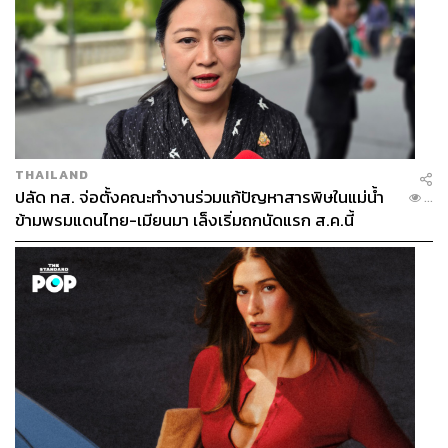
สร้างพื้นที่ปลอดภัยสำหรับทุกคน รวมถึงมอบสิทธิที่เท่าเทียม
ให้กับทุกคนได้
อุปสรรคสำคัญคือเรื่องของกฎหมาย ซึ่งกรอบทางสังคมที่
หยั่งรากลึกมานับแต่อดีตยังส่งผลต่อสิทธิความไม่เท่าเทียม
ของชาว LGBTQ+ ในหลายๆ ด้าน แต่ปัจจุบันก็มีความ
ก้าวหน้าในเรื่องของร่าง พ.ร.บ. คู่ชีวิต ซึ่งช่วยให้คู่ชีวิตที่
ไม่ใช่คู่ชาย-หญิง ได้มีสิทธิหลายๆ อย่างร่วมกันได้มากขึ้น
THAILAND
รวมถึงการสร้างอนาคต มีทรัพย์สินร่วมกัน จากแต่ก่อนที่การ
ปลัด ทส. จ่อตั้งคณะทำงานร่วมแก้ปัญหาสารพิษในแม่น้ำ
...
กู้ร่วมเป็นไปได้อย่างยากลำบากสำหรับชาว LGBTQ+ แสนสิริ
ข้ามพรมแดนไทย-เมียนมา เล็งเริ่มถกนัดแรก ส.ค.นี้
ในฐานะแบรนด์ที่ยืนหยัดสร้างความเข้าใจในเรื่องความ
หลากหลายและเท่าเทียม ก็ได้มีการรณรงค์โดยเดินเข้าไปพูด
คุยทำความเข้าใจกับแหล่งเงินกู้อย่างธนาคารหลายแห่งไป
เมื่อปีที่ผ่านมา
หนึ่งในสถาบันการเงินที่ให้ความช่วยเหลือเป็นอย่างดีก็คือ
ธนาคารไทยพาณิชย์ ที่ช่วยให้การกู้ร่วมของชาว LGBTQ+
ทำได้ง่ายขึ้น แต่น่าเสียดายที่ยังมีบางแห่งซึ่งแบบแผนทางเพศ
ยังคงตีกรอบฝังรากลึกในความคิด ความเชื่อ เช่นเดียวกับใน