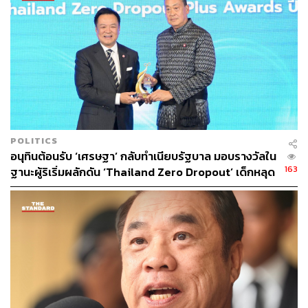
ของขบวนพาเหรด ซึ่งเต็มไปด้วยสีสัน ความสนุกสนาน มีชีวิต
ชีวา และไลฟ์สไตล์การกินดื่มเที่ยวเพื่อเฉลิมฉลองช่วงเวลา
ดังกล่าว หากสิ่งหนึ่งที่จะลืมไปไม่ได้เลยก็คือ เหตุการณ์เลือก
ปฏิบัติและการกดขี่ทางเพศในอดีตเมื่อ ค.ศ. 1969 ณ คลับ
Stonewall Inn ในนิวยอร์ก หรือกว่า 50 ปีก่อน ซึ่งจุดประกาย
สำคัญให้เกิดการเดินขบวนเรียกร้องสิทธิเสรีภาพของกลุ่มคน
ผู้มีความหลากหลายทางเพศ (LGBTQ+) เป็นหมุดหมาย
สำคัญที่ทำให้ประเด็นเรื่องความเท่าเทียมทางเพศได้รับการ
POLITICS
หยิบยกมาพูดถึงอย่างเปิดกว้างมากขึ้นเรื่อยๆ และนี่ถือเป็น
อนุทินต้อนรับ ‘เศรษฐา’ กลับทำเนียบรัฐบาล มอบรางวัลใน
แก่นแนวคิดหัวใจของ Pride Month เทศกาลสำคัญที่ช่วย
163
ฐานะผู้ริเริ่มผลักดัน ‘Thailand Zero Dropout’ เด็กหลุด
สร้างความตระหนักรู้ในเรื่องความเท่าเทียมกันทางเพศ
ระบบลดจาก 1 ล้าน เหลือ 6 แสนคน
ในประเด็นนี้ทั้งสามคนต่างเห็นตรงกันว่าแม้ Pride Month จะ
เวียนมาถึงอีกครั้ง และสังคมโลกรวมถึงสังคมไทยจะมีความ
เปิดกว้างมากขึ้นกว่าสมัยก่อน แต่กระนั้นก็ ‘ยังไม่ดีพอ’ ความ
เท่าเทียมทางเพศที่แท้จริงหรือตามที่ ‘ควรจะเป็น’ ก็ยังคงไม่
เกิดขึ้นในสังคมไทย ซึ่งการเหยียดเพศนั้นก็ยังคงซ่อนเร้นอยู่
ในส่วนต่างๆ ของสังคมไทย ทั้งในรูปแบบของทัศนคติ ความ