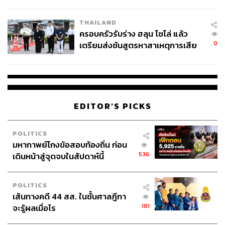
ซึ่งดูจะเหมือนเปิดกว้างนั้น แต่สำหรับ Transgender หรือกลุ่ม
นัยทางการเมือง
คนข้ามเพศ ไม่ว่าจะเป็นชายหรือหญิงข้ามเพศ กลับยังคง
THAILAND
ต้องการการยอมรับที่มากขึ้นอยู่ ส่วนสังคมไทยที่ดูเปิดกว้าง
ครอบครัวรับร่าง ฮลุน โซโล่ แล้ว
กับ LGBTQ+ ก็ยังคงหลงลืมบางเพศไป และควรที่จะ
0
เตรียมส่งชันสูตรหาสาเหตุการเสีย
Inclusive หรือเปิดรับโอบอุ้มเข้ามาด้วยเช่นกัน
ชีวิต
นักเขียนนิยายยูริชื่อดังอย่างเอม ชี้ประเด็นไว้อย่างน่าสนใจว่า
บางครั้งที่คนเราเผลอเหยียดเพศกันนั้นอาจจะเป็นเพราะสิ่งที่
แฝงอยู่ในวัฒนธรรมความเชื่อ รวมถึง ‘การมีคลังคำที่จำกัด’
EDITOR'S PICKS
และยังไม่มีความรู้ความเข้าใจในเรื่องดังกล่าวที่มากพอ เช่น
การเรียกบางคนว่าเป็นกะเทย ทั้งๆ ที่ตัวเขาเองอาจจะไม่ได้
นิยามตัวเองว่าเป็นเช่นนั้น ก็เกิดจากความไม่รู้และการเลือก
POLITICS
มหากาพย์โกงข้อสอบท้องถิ่น ก่อน
ใช้คำที่ไม่เหมาะสมจากคลังคำที่มีอยู่อย่างจำกัด แต่ทุกคนก็
536
เดินหน้าสู่จุดจบในสัปดาห์นี้
สามารถที่จะค่อยๆ ช่วยกันสร้างความตระหนักรู้ให้เกิดขึ้นได้
ซึ่งอาจจะเริ่มจากหน่วยที่เล็กที่สุดอย่างในบ้าน ในครอบครัว
ก่อน แล้วจึงค่อยๆ ขยายขึ้นไป
POLITICS
เส้นทางคดี 44 สส. ในชั้นศาลฎีกา
“และบางครั้งการ Call Out หรือการเรียกร้อง ก็ไม่ใช่การว่า
181
จะรู้ผลเมื่อไร
กล่าวโทษกันเสมอไป แต่เป็นการสนทนากันอย่างสร้างสรรค์