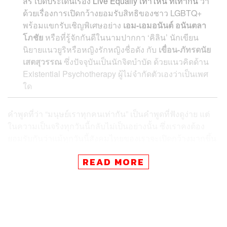
สิริ เปิดประเด็นเรื่อง
Live Equally เท่าไหน ที่เท่ากัน
ว่า
ด้วยเรื่องการเปิดกว้างยอมรับสิทธิของชาว LGBTQ+
พร้อมแขกรับเชิญพิเศษอย่าง
เอม-เอมอนันต์ อนันตลา
โภชัย
หรือที่รู้จักกันดีในนามปากกา ‘คิลิน’ นักเขียน
นิยายแนวยูริหรือหญิงรักหญิงชื่อดัง กับ
เขื่อน-ภัทรดนัย
เสตสุวรรณ
ซึ่งปัจจุบันเป็นนักจิตบำบัด ด้วยแนวคิดด้าน
Existential Psychotherapy
ผู้ไม่จำกัดตัวเองว่าเป็นเพศ
ใด
คำพูดที่ว่า “มนุษย์เราทุกคนเท่ากัน” เป็นคำพูดที่ฟังดูง่าย แต่
ในความเป็นจริงทุกวันนี้กลับไม่เป็นอย่างนั้น ซึ่งเราคงต้อง
ยอมรับกันว่าแม้ทุกวันนี้สังคมไทยของเราจะเปิดกว้างมากขึ้น
กว่าสมัยก่อน แต่ก็ยังมีผู้คนที่ออกมาเรียกร้องพร้อมยืนหยัด
READ MORE
เพื่อให้ได้มาซึ่งสิทธิ เสรีภาพ และการยอมรับในความแตก
ต่างหลากหลาย รวมไปถึงการยืดหยัดเพื่อเรียกร้องให้ได้มา
ซึ่งสิทธิความเท่าเทียมทางเพศด้วยเช่นกัน
เมื่อเร็วๆ นี้ THE STANDARD ได้มีโอกาสฟังพอดแคสต์หนึ่ง
ซึ่งพูดถึงประเด็นนี้ไว้อย่างน่าสนใจ และอยากจะมาบอกเล่า