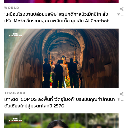
มุ่งที่จะโกรธกัน แต่ควรช่วยกันทำให้สังคมไทยได้พูดคุยแลก
WORLD
เปลี่ยนเรียนรู้ซึ่งกันและกัน
‘เหมือนโรงงานปล่อยมลพิษ’ สรุปคดีศาลนิวเม็กซิโก สั่ง
...
ปรับ Meta ชี้กระทบสุขภาพจิตเด็ก คุมเข้ม AI Chatbot
อย่าปล่อยให้กรอบสังคมตีกรอบให้เราไม่เท่าเทียม
สังคมไทยแต่เดิมนั้นมักมีกรอบทางสังคมที่เป็นแบบแผน
(Stereotype) เช่น แบ่งขาว-ดำ ชาย-หญิง เอาไว้อย่างชัดเจน
เรามีข้อกำหนด ทัศนคติ ที่ค่อนข้างเหมารวม รวมถึงคาดหวัง
ให้สิ่งต่างๆ เป็นไปตามแบบแผน ซึ่งปัจจุบันผู้คนจำนวนมาก
ต่างเริ่มตระหนักกันแล้วว่า อันที่จริงแล้วธรรมชาติของมนุษย์
เรามีความแตกต่างหลากหลายมากกว่านั้น เราจะเห็นได้ว่า
บางคนในสมัยนี้ไม่คิดที่จะจำกัดการแต่งกายของตัวเองอีกต่อ
ไป เช่น ผู้ชายต้องแต่งตัวแบบนั้นหรือแบบนี้เท่านั้น เพราะ
THAILAND
เสื้อผ้านั้นเป็นสิ่งที่ไม่มีเพศ ซึ่งสำหรับคนที่เป็น Intersex ซึ่งมี
เกาะติด ICOMOS ลงพื้นที่ ‘วัดอุโมงค์’ ประเมินคุณค่าล้านนา
...
อวัยวะสืบพันธุ์สองเพศและไม่ค่อยที่จะเป็นที่พูดถึงในสังคม
ดันเชียงใหม่สู่มรดกโลกปี 2570
ไทยนัก ควรจะแต่งตัวแบบไหน ควรจะเข้าห้องน้ำเพศไหน ใน
ขณะที่ในความเป็นจริงแล้ว เสื้อผ้า สิ่งของ สถานที่ และสีสัน
ต่างๆ ล้วนแล้วแต่ไม่มีเพศ ทำอย่างไรเราจึงจะเปิดกว้างและ