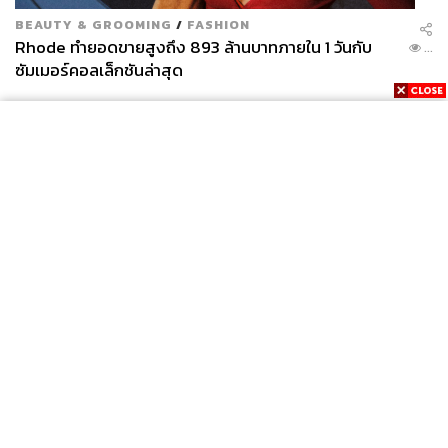
โลกของการทำงานอย่างการสมัครงานส่วนใหญ่ก็ยังคงมีให้
BEAUTY & GROOMING
/
FASHION
เลือกระบุเพียงว่า ‘นาย’ หรือ ‘นางสาว’ คือมีแค่ผู้ชายกับผู้
Rhode ทำยอดขายสูงถึง 893 ล้านบาทภายใน 1 วันกับ
...
หญิงเท่านั้น (แต่บางองค์กรสมัยใหม่ที่เปิดกว้างก็มีให้ระบุเพิ่ม
ซัมเมอร์คอลเล็กชันล่าสุด
ว่าเป็น ‘อื่นๆ’ หรือให้ระบุมาเลยมาเป็นอะไร ซึ่งแม้จะดูแล้ว
เส้นทางสู่ความเท่าเทียมในเรื่องนี้จะยังคงอยู่อีกยาวไกล แต่
เราก็ควรที่จะโฟกัสในแง่มุมที่เป็นบวกมากกว่าว่าเราเดินทาง
เปลี่ยนแปลงพัฒนามากันได้ไกลถึงขนาดนี้แล้วเมื่อเทียบกับ
เมื่อก่อน
การยอมรับเริ่มต้นได้จากครอบครัว
การยอมรับถือเป็นสิ่งสำคัญ บางครอบครัวที่เป็น Given
News
Wealth
Pop
Family หรือครอบครัวผู้ให้กำเนิดมานั้นอาจจะยอมรับในสิ่งที่
Podcast
Video
Now
Opinion
Careers
Events
คนคนนั้นเป็นไม่ได้ จึงทำให้ไม่สามารถอยู่ร่วมกันได้ ซึ่งเป็น
Privacy
About
Contact
สิ่งที่เกิดขึ้นกับคนที่เป็น LGBTQ+ เยอะมาก และไม่มีคำตอบ
Policy
สำเร็จรูปว่าทำอย่างไรครอบครัวจึงจะสามารถยอมรับได้ ซึ่ง
FOR
ในท้ายที่สุดหากยอมรับกันไม่ได้จริงๆ ก็อาจจะทำให้คนคน
ADVERTISING
นั้นต้องเลือกที่จะอยู่กับ Chosen Family หรือครอบครัวที่ตัว
MEMBERSHIP
เองสร้างขึ้นบนพื้นที่ปลอดภัยที่ตัวเองสร้างขึ้นมา ไม่ว่าจะเป็น