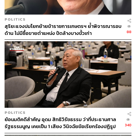
เชื่อ ลักษณะของการใช้คำพูดที่เหยียดเพศ ตลอดจนหลัก
ปฏิบัติต่างๆ ที่ไม่ได้ตระหนักถึงเรื่องนี้ และแฝงอยู่ในส่วน-
ระดับต่างๆ ภายในสังคมไทยเรา ซึ่งไม่ทำให้เกิดพื้นที่
POLITICS
ปลอดภัยสำหรับทุกคน
สุริยะแจงปมโยกย้ายข้าราชการเกษตรฯ ย้ำพิจารณารอบ
88
ด้าน ไม่มีซื้อขายตำแหน่ง ปัดล้างบางขั้วเก่า
ผู้คร่ำหวอดในแวดวงอสังหาริมทรัพย์อย่างคุณเศรษฐาได้เล่า
แชร์ให้ฟังว่า ในอดีตนั้นในวงการอสังหาริมทรัพย์ได้มีการใช้
คำว่า ‘ที่ดินนี้มันกะเทย’ ซึ่งเป็นคำเปรียบเปรยที่สื่อถึงที่ดินซึ่ง
ทำคอนโดหรือปลูกบ้านเดี่ยวก็ไม่ดี เกิดจากซึมซับค่านิยมจาก
สังคมสมัยก่อนมา แต่นั่นก็เป็นการเผลอสื่อสารที่คิดน้อยจน
เกินไปและลืมไปว่าคำพูดนั้นแฝงการเหยียดเพศอยู่ ซึ่งภาย
หลังเมื่อมีการตระหนักถึงเรื่องนี้ คุณเศรษฐาในฐานะของหัว
เรือใหญ่ของแสนสิริจึงได้มีนโยบายในการสั่งห้ามใช้คำดัง
กล่าว และรณรงค์ให้เกิด
Equality หรือความเท่าเทียมภายใน
องค์กรและชุมชนแสนสิริ ยกตัวอย่างที่เห็นเป็นรูปธรรมที่สุดก็
คือ ห้องน้ำ LGBTQ+ ภายในโครงการของแสนสิริ ซึ่งเขื่อน
POLITICS
ถูกใจมาก และทั้งสามท่านต่างเห็นพ้องตรงกันถึงความสำคัญ
ย้อนมติคดีสำคัญ อุดม สิทธิวิรัชธรรม ว่าที่ประธานศาล
340
ของการสร้าง ‘พื้นที่ปลอดภัยสำหรับทุกคน’ พื้นที่ซึ่งทุกคนได้
รัฐธรรมนูญ เคยเป็น 1 เสียง วินิจฉัยข้อเรียกร้องปฏิรูป
สถาบันฯ ไม่เข้าข่ายล้มล้าง
รับการยอมรับ ไม่โดนทำร้าย กดขี่ หรือละเมิดสิทธิ