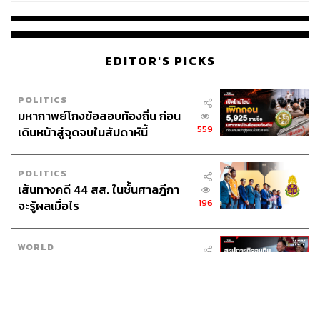
ราย
EDITOR'S PICKS
POLITICS
มหากาพย์โกงข้อสอบท้องถิ่น ก่อน
559
เดินหน้าสู่จุดจบในสัปดาห์นี้
POLITICS
เส้นทางคดี 44 สส. ในชั้นศาลฎีกา
196
จะรู้ผลเมื่อไร
WORLD
สรุปภารกิจอนุทิน เยือนอินโดนีเซีย
539
ขับเคลื่อนการทูตเศรษฐกิจเชิงรุก
ประกาศหุ้นส่วนยุทธศาสตร์ไทย –
อินโดนีเซีย