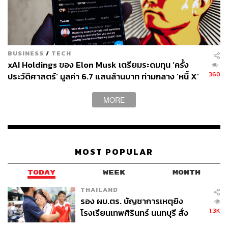
BUSINESS
/
TECH
xAI Holdings ของ Elon Musk เตรียมระดมทุน ‘ครั้ง
360
ประวัติศาสตร์’ มูลค่า 6.7 แสนล้านบาท ท่ามกลาง ‘หนี้ X’
ที่ถาโถม
MORE
MOST POPULAR
TODAY
WEEK
MONTH
THAILAND
รอง ผบ.ตร. บัญชาการเหตุยิง
1.3K
โรงเรียนเทพศิรินทร์ นนทบุรี สั่ง
ค้นหา 2 รอบยืนยันไร้คนติดค้าง พบ