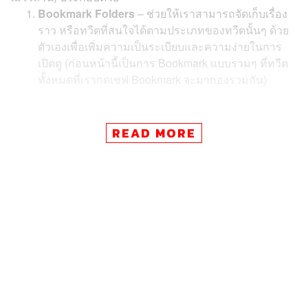
Bookmark Folders
– ช่วยให้เราสามารถจัดเก็บเรื่อง
ราว หรือทวีตที่สนใจได้ตามประเภทของทวีตนั้นๆ ด้วย
ตัวเองเพื่อเพิ่มความเป็นระเบียบและความง่ายในการ
เปิดดู (ก่อนหน้านี้เป็นการ Bookmark แบบรวมๆ ที่ทวีต
ทั้งหมดที่เรากดเซฟ Bookmark จะมากองรวมกัน)
Reader Mode
– ปรับหน้าตาอินเทอร์เฟซการใช้งาน
READ MORE
บน Twitter ให้เหมาะกับโหมดการอ่านให้มากที่สุด ลบ
ทุกสิ่งรบกวนสายตาหรือการอ่านให้คลีนมากขึ้น เช่น
ลบเส้นกั้นทวีตระหว่างเทรดข้อความที่ทวีตต่อกัน
เป็นต้น
Undo Tweet
– ฟีเจอร์ที่ได้ชื่อว่าเป็นฟีเจอร์เสมือน ‘การ
แก้ไขข้อความ’ ในทวีต ซึ่งเป็นส่ิงที่ผู้ใช้งานทุกคนตาม
หา โดยเจ้า Undo Tweet จะทำหน้าที่เหมือนเป็นเครื่อง
มือ ‘พรีวิว’ ข้อความบนทวีตก่อนที่มันจะถูกเผยแพร่บน
แพลตฟอร์มหรือหน้าแอ็กเคานต์ของเรา