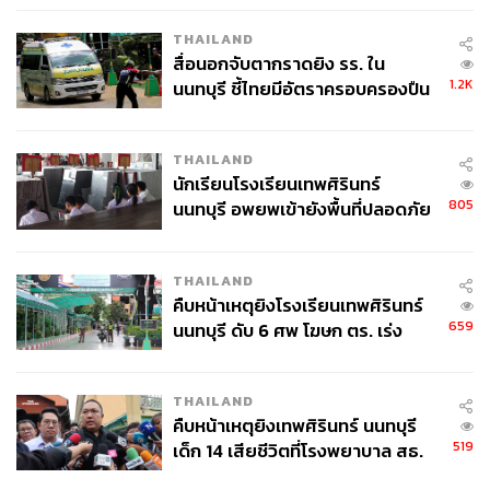
ศพปู่-ย่าที่บ้านพักผู้ก่อเหตุ
THAILAND
สื่อนอกจับตากราดยิง รร. ใน
1.2K
นนทบุรี ชี้ไทยมีอัตราครอบครองปืน
สูงในระดับต้นของภูมิภาค
THAILAND
นักเรียนโรงเรียนเทพศิรินทร์
805
นนทบุรี อพยพเข้ายังพื้นที่ปลอดภัย
ชั่วคราว หลังเหตุใช้อาวุธปืนภายใน
โรงเรียนคลี่คลาย
THAILAND
คืบหน้าเหตุยิงโรงเรียนเทพศิรินทร์
659
นนทบุรี ดับ 6 ศพ โฆษก ตร. เร่ง
สอบปมขโมยปืนปู่ก่อเหตุ
THAILAND
คืบหน้าเหตุยิงเทพศิรินทร์ นนทบุรี
519
เด็ก 14 เสียชีวิตที่โรงพยาบาล สธ.
ยืนยันครูเสียชีวิต 5 ราย เจ็บ 22