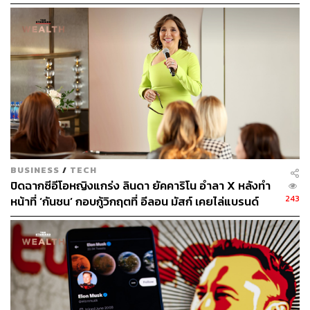
ยุคแรงงาน White-Collar?
341
ABOUT THE AUTHOR
ปณชัย อารีเพิ่มพร
นักการตลาดผู้ฝักใฝ่ในแวดวงนวัตกรรมและ
เทคโนโลยี แต่บางทีก็เผลอมีใจให้วัฒนธรรม
POP อยู่ร่ำไป ใช้เวลาว่างไปกับการเสพศิลป์
BUSINESS
/
TECH
และเฝ้ามองปรากฏการณ์ทางสังคม
ปิดฉากซีอีโอหญิงแกร่ง ลินดา ยัคคาริโน อำลา X หลังทำ
243
หน้าที่ ‘กันชน’ กอบกู้วิกฤตที่ อีลอน มัสก์ เคยไล่แบรนด์
โฆษณา ‘ไสหัวไป’