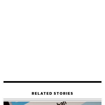
โดยสามารถตั้งเวลาพรีวิวสูงสุดได้ 30 วินาที ซึ่งระหว่างนี้ผู้
ทวีตข้อความจะสามารถปรับแก้ข้อความนั้นๆ ได้ด้วยตัวเอง
ผ่านการกด Undo เพื่อลดข้อผิดพลาดจากการทวีต (แต่ถ้าลง
ไปแล้ว พ้นช่วงพรีวิว 30 วินาทีก็ไม่สามารถแก้ไขได้
จินตนาการง่ายๆ เลยว่ามันจะทำหน้าที่เป็นเครื่องมือพรีวิว
ข้อความนั่นแหละ)
นอกเหนือจากไฮไลต์เด่นๆ ใน 3 ส่วนนี้ ผู้ใช้งาน Twitter Blue
จะยังสามารถปรับหน้าตาตัวแอปฯ Twitter ให้มีสีสันต่างๆ
และมีธีมบนหน้าอินเทอร์เฟซตัวเองให้เลือกตามสีที่เราชอบ
ได้อีกด้วย
เพียงแต่ในช่วงแรกนี้ Twitter จะเปิดให้ผู้ใช้งานในประเทศ
ออสเตรเลียและแคนาดาเริ่มสมัครทดลองใช้งานได้เป็นสอง
ประเทศแรกนำร่องของโลก สนนค่าบริการอยู่ที่เดือนละ 3.49
ดอลลาร์แคนาดา หรือ 4.49 ดอลลาร์ออสเตรเลีย หรือ
RELATED STORIES
ประมาณ 90-110 บาท ก่อนที่จะรับฟีดแบ็กมาพัฒนาบริการ
เพื่อเตรียมเปิดให้บริการในประเทศอื่นๆ ทั่วโลกในสเตปถัดไป