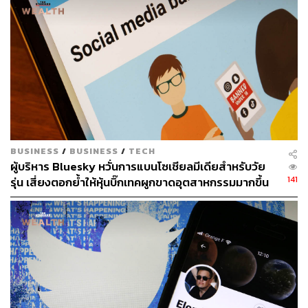
โดยที่ฟีเจอร์อื่นๆ ที่นักวิเคราะห์หลายรายคาดการณ์ว่าเราจะ
ได้เห็นจาก Twitter Blue ในอนาคตก็เช่น เครื่องมือช่วย
วิเคราะห์ Data และเอ็นเกจเมนต์ต่างๆ บนแพลตฟอร์มสำหรับ
นักการตลาดและแบรนด์ รวมถึงหน้าฟีดเวอร์ชันไร้โฆษณา
กวนใจสำหรับผู้ใช้งานแบบจ่ายเงิน
เมื่อเร็วๆ นี้ อาร์วินเดอร์ กุจรัล กรรมการผู้จัดการประจำ
ภูมิภาคเอเชียตะวันออกเฉียงใต้ ทวิตเตอร์ (Twitter) เคยให้
BUSINESS
/
BUSINESS
/
TECH
สัมภาษณ์กับ THE STANDARD WEALTH และรายการ THE
ผู้บริหาร Bluesky หวั่นการแบนโซเชียลมีเดียสำหรับวัย
SECRET SAUCE (
https://thestandard.co/podcast/thesecre
141
รุ่น เสี่ยงตอกย้ำให้หุ้นบิ๊กเทคผูกขาดอุตสาหกรรมมากขึ้น
tsauce393/
) ไว้ว่า Twitter Blue เป็นหนึ่งในความตั้งใจของ
แจ็ค ดอร์ซีย์ ผู้ก่อตั้ง Twitter ที่อยากจะ Diversify เพิ่มช่องทาง
รายได้ธุรกิจบริษัทให้หลากหลายและมั่นคงมากยิ่งขึ้น นอก
เหนือจากรายได้หลักที่เดิมทีมาจากโฆษณา ซึ่งในอนาคต
ข้างหน้าเราก็น่าจะได้เห็น Twitter ออกบริการใหม่ๆ มาเรียก
เงินจากเราเพิ่มขึ้นเป็นขบวนอีกแน่ๆ