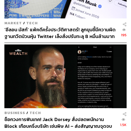
พิสูจน์อักษร: พรนภัส ชำนาญค้า
อ้างอิง:
https://blog.twitter.com/en_us/topics/company/2021/i
ntroducing-twitter-blue.html
MARKET
/
TECH
https://twitter.com/TwitterBlue/status/1400580811095
‘อีลอน มัสก์’ แพ้คดีครั้งประวัติศาสตร์! ลูกขุนชี้มีความผิด
777286
195
ฐานทวีตป่วนหุ้น Twitter เล็งสั่งปรับทะลุ 8 หมื่นล้านบาท
สามารถติดตาม THE STANDARD WEALTH
ผ่านแอปพลิเคชันต่างๆ ที่คุณสะดวกหรือใช้งานอยู่แล้วได้เลย
TAGS:
Twitter
Twitter Blue
BUSINESS
/
TECH
ช็อกวงการฟินเทค! Jack Dorsey สั่งปลดพนักงาน
1.5K
Block เกือบครึ่งบริษัท เซ่นพิษ AI – ส่งสัญญาณจุดจบ