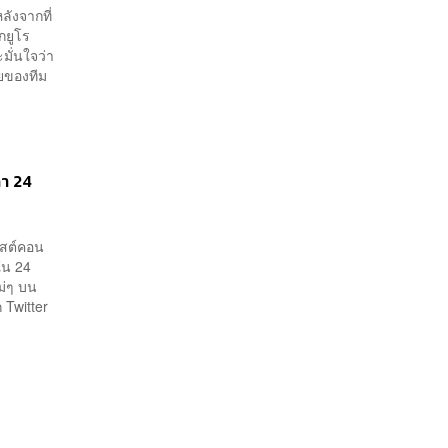
ลังจากที่
กยูโร
มั่นใจว่า
ยของทีม
ลา 24
โพสต์คอน
ใน 24
หม่ๆ บน
ก Twitter