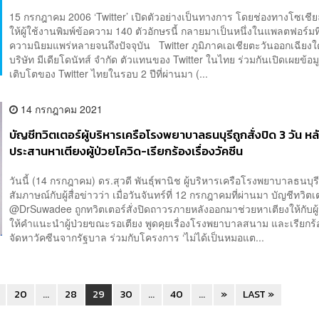
15 กรกฎาคม 2006 ‘Twitter’ เปิดตัวอย่างเป็นทางการ โดยช่องทางโซเชียลม
ให้ผู้ใช้งานพิมพ์ข้อความ 140 ตัวอักษรนี้ กลายมาเป็นหนึ่งในแพลตฟอร์มที่
ความนิยมแพร่หลายจนถึงปัจจุบัน Twitter ภูมิภาคเอเชียตะวันออกเฉียงใ
บริษัท มีเดียโดนัทส์ จำกัด ตัวแทนของ Twitter ในไทย ร่วมกันเปิดเผยข้อ
เติบโตของ Twitter ไทยในรอบ 2 ปีที่ผ่านมา (...
14 กรกฎาคม 2021
บัญชีทวิตเตอร์ผู้บริหารเครือโรงพยาบาลธนบุรีถูกสั่งปิด 3 วัน หล
ประสานหาเตียงผู้ป่วยโควิด-เรียกร้องเรื่องวัคซีน
วันนี้ (14 กรกฎาคม) ดร.สุวดี พันธุ์พานิช ผู้บริหารเครือโรงพยาบาลธนบุรี
สัมภาษณ์กับผู้สื่อข่าวว่า เมื่อวันจันทร์ที่ 12 กรกฎาคมที่ผ่านมา บัญชีทวิตเ
@DrSuwadee ถูกทวิตเตอร์สั่งปิดถาวรภายหลังออกมาช่วยหาเตียงให้กับผู้
ให้คำแนะนำผู้ป่วยขณะรอเตียง พูดคุยเรื่องโรงพยาบาลสนาม และเรียกร
จัดหาวัคซีนจากรัฐบาล ร่วมกับโครงการ ‘ไม่ได้เป็นหมอแต...
20
...
28
29
30
...
40
...
»
LAST »