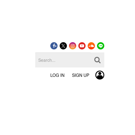
LOG IN
SIGN UP