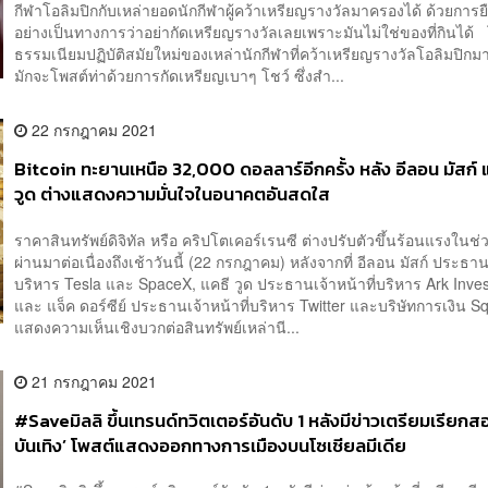
กีฬาโอลิมปิกกับเหล่ายอดนักกีฬาผู้คว้าเหรียญรางวัลมาครองได้ ด้วยการย
อย่างเป็นทางการว่าอย่ากัดเหรียญรางวัลเลยเพราะมันไม่ใช่ของที่กินได
ธรรมเนียมปฏิบัติสมัยใหม่ของเหล่านักกีฬาที่คว้าเหรียญรางวัลโอลิมปิกม
มักจะโพสต์ท่าด้วยการกัดเหรียญเบาๆ โชว์ ซึ่งสำ...
22 กรกฎาคม 2021
Bitcoin ทะยานเหนือ 32,000 ดอลลาร์อีกครั้ง หลัง อีลอน มัสก์ 
วูด ต่างแสดงความมั่นใจในอนาคตอันสดใส
ราคาสินทรัพย์ดิจิทัล หรือ คริปโตเคอร์เรนซี ต่างปรับตัวขึ้นร้อนแรงในช่วง
ผ่านมาต่อเนื่องถึงเช้าวันนี้ (22 กรกฎาคม) หลังจากที่ อีลอน มัสก์ ประธานเ
บริหาร Tesla และ SpaceX, แคธี วูด ประธานเจ้าหน้าที่บริหาร Ark Inve
และ แจ็ค ดอร์ซีย์ ประธานเจ้าหน้าที่บริหาร Twitter และบริษัทการเงิน Sq
แสดงความเห็นเชิงบวกต่อสินทรัพย์เหล่านี...
21 กรกฎาคม 2021
#Saveมิลลิ ขึ้นเทรนด์ทวิตเตอร์อันดับ 1 หลังมีข่าวเตรียมเรียกส
บันเทิง’ โพสต์แสดงออกทางการเมืองบนโซเชียลมีเดีย