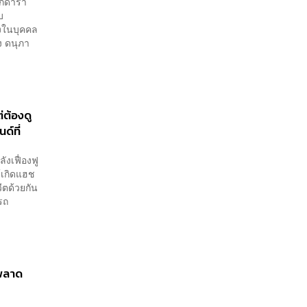
ียกดารา
บ
่งในบุคคล
ง ดนุภา
่ต้องดู
ด์ที่
ังเฟื่องฟู
้เกิดแฮช
ีตด้วยกัน
บรถ
ษพลาด