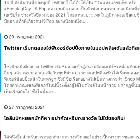
14 ปี ดังนั้นวันนี้ของทุกปี Twitter จึงได้ตั้งให้เป็น #วันแห่งแฮชแท็ก หรือ
#HashtagDay K-Pop และเกมมิ่ง กลายเป็นหัวข้อบทสนทนายอดนิยมทั่ว
เอเชียในช่วงครึ่งปีแรกของ 2021 โดยแต่ละประเทศในภูมิภาคเอเชียแปซิ
มีแฮชแท็กที่เกี่ยวกับ K-Pop อย่างน้อยหนึ่งแ...
29 กรกฎาคม 2021
Twitter เริ่มทดลองใช้ฟีเจอร์ช้อปปิ้งภายในแอปพลิเคชันแล้วที่ส
โซเชียลมีเดียอย่าง Twitter เริ่มชิมลางเข้าสู่สนามอีคอมเมิร์ซเหมือนกับ
อื่นๆ แล้ว เพราะล่าสุดเมื่อวันพุธที่ผ่านมา ทางแอปพลิเคชันได้เริ่มทดลอง
ฟีเจอร์ช้อปปิ้งแล้วในสหรัฐฯ ซึ่งมีชื่อเรียกอย่างไม่เป็นทางการว่า ‘Shop
โดยตำแหน่งของฟีเจอร์ใหม่นี้จะตั้งอยู่ใต้โปรไฟล์ในหน้ารวม ปรากฏขึ้น
เท็มเรียงกันไป ซึ่งในนั้นจะ...
27 กรกฎาคม 2021
โอลิมปิกหยอกนักกีฬา อย่ากัดเหรียญรางวัล ไม่ใช่ของกิน!
ได้หนึ่งยิ้มสำหรับการหยอกกันระหว่างทวิตเตอร์อย่างเป็นทางการของการ