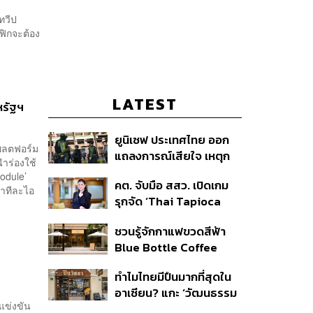
ทวีป
ฟิกจะต้อง
LATEST
หรัฐฯ
ยูนิเซฟ ประเทศไทย ออก
แพลตฟอร์ม
แถลงการณ์เสียใจ เหตุก
นำร่องใช้
ราดยิงที่เทพศิรินทร์
 Module’
คต. จับมือ สสว. เปิดเกม
นนทบุรี ชี้โรงเรียนควรเป็น
มาทีละไอ
รุกจัด ‘Thai Tapioca
พื้นที่ปลอดภัย
Nexus 2026’ เสริมความ
ชวนรู้จักกาแฟขวดสีฟ้า
แข็งแกร่ง ยกระดับความ
Blue Bottle Coffee
เชื่อมั่นมันสำปะหลังไทยใน
เตรียมเปิดในกรุงเทพฯ
ตลาดโลก
ทำไมไทยมีปืนมากที่สุดใน
และมีอะไรน่าสนใจบ้าง?
อาเซียน? แกะ ‘วัฒนธรรม
แข่งขัน
ปืน’ เมื่อระบบควบคุมมีช่อง