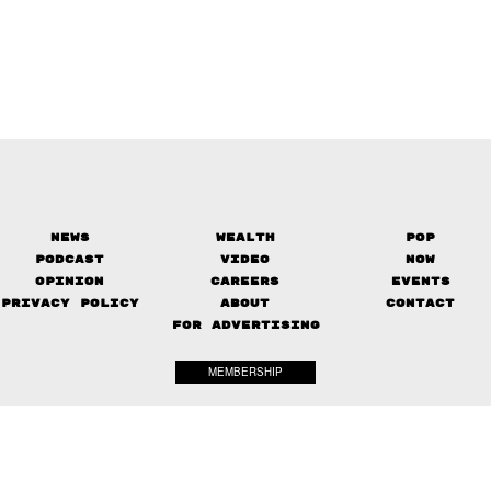
News
Wealth
Pop
Podcast
Video
Now
Opinion
Careers
Events
Privacy Policy
About
Contact
FOR ADVERTISING
MEMBERSHIP
© 2017-
2026
The Standard. All rights reserved.