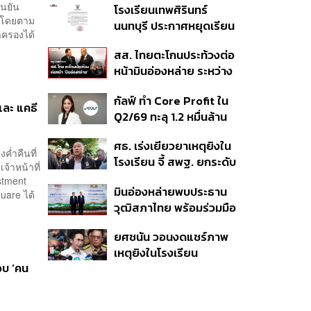
ืนยัน
โรงเรียนเทพศิรินทร์
โหว่ และปืนเถื่อนเข้าถึงง่าย
้ โดยตาม
นนทบุรี ประกาศหยุดเรียน
าครองได้
กรณีพิเศษ 10-14 ส.ค. นี้
สส. ไทยตะโกนประท้วงต่อ
หลังเกิดเหตุฉุกเฉินภายใน
หน้ามินอ่องหล่าย ระหว่าง
สถานศึกษา
เยือนรัฐสภา ชี้พิธีต้อนรับ
กัลฟ์ ทำ Core Profit ใน
เป็น ‘จุดตกต่ำ’ ของ
และ แคธี
Q2/69 ทะลุ 1.2 หมื่นล้าน
ยุทธศาสตร์การทูตไทย
บาท สูงสุดเป็น
ศธ. เร่งเยียวยาเหตุยิงใน
ประวัติการณ์ ตั้งเป้าราย
ค่ำคืนที่
โรงเรียน จี้ สพฐ. ยกระดับ
ได้-EBITDA ปี 69 โต 12-
จ้าหน้าที่
ความปลอดภัย ด้าน
15% พร้อมเข้าร่วม Direct
stment
มินอ่องหล่ายพบประธาน
ผบ.ตร. สั่งเช็กประวัติผู้ก่อ
uare ได้
PPA-โซลาร์ฟาร์มชุมชน
วุฒิสภาไทย พร้อมร่วมมือ
เหตุ หลังพบยิงจุดตาย
แก้ปัญหาแก้ปัญหามลพิษ
แม่นยำ
ยศชนัน วอนงดแชร์ภาพ
ข้ามแดน-สารพิษในแม่น้ำ
เหตุยิงในโรงเรียน
อบ ‘คน
เทพศิรินทร์ นนทบุรี สั่งปิด
เรียนชั่วคราว-เร่งเยียวยา
จิตใจ