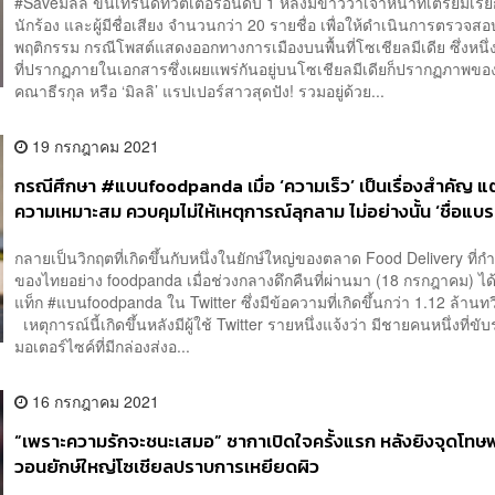
#Saveมิลลิ ขึ้นเทรนด์ทวิตเตอร์อันดับ 1 หลังมีข่าวว่าเจ้าหน้าที่เตรียมเร
นักร้อง และผู้มีชื่อเสียง จำนวนกว่า 20 รายชื่อ เพื่อให้ดำเนินการตรวจสอ
พฤติกรรม กรณีโพสต์แสดงออกทางการเมืองบนพื้นที่โซเชียลมีเดีย ซึ่งหนึ
ที่ปรากฏภายในเอกสารซึ่งเผยแพร่กันอยู่บนโซเชียลมีเดียก็ปรากฏภาพขอ
คณาธีรกุล หรือ ‘มิลลิ’ แรปเปอร์สาวสุดปัง! รวมอยู่ด้วย...
19 กรกฎาคม 2021
กรณีศึกษา #แบนfoodpanda เมื่อ ‘ความเร็ว’ เป็นเรื่องสำคัญ แต
ความเหมาะสม ควบคุมไม่ให้เหตุการณ์ลุกลาม ไม่อย่างนั้น ‘ชื่อแบรน
สั่งสมจะพังครืนในเสี้ยววินาที’
กลายเป็นวิกฤตที่เกิดขึ้นกับหนึ่งในยักษ์ใหญ่ของตลาด Food Delivery ที่กำล
ของไทยอย่าง foodpanda เมื่อช่วงกลางดึกคืนที่ผ่านมา (18 กรกฎาคม) ได
แท็ก #แบนfoodpanda ใน Twitter ซึ่งมีข้อความที่เกิดขึ้นกว่า 1.12 ล้านทว
เหตุการณ์นี้เกิดขึ้นหลังมีผู้ใช้ Twitter รายหนึ่งแจ้งว่า มีชายคนหนึ่งที่ขั
มอเตอร์ไซค์ที่มีกล่องส่งอ...
16 กรกฎาคม 2021
“เพราะความรักจะชนะเสมอ” ซากาเปิดใจครั้งแรก หลังยิงจุดโท
วอนยักษ์ใหญ่โซเชียลปราบการเหยียดผิว