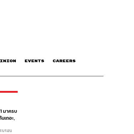
INION
EVENTS
CAREERS
21 มาครบ
กันเถอะ,
้ครบรอบ