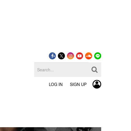
LOG IN
SIGN UP