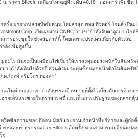
น. ราคา Bitcoin เคลื่อนไหวอยู่ที่ระดับ 40,181 ดอลลาร์ เพิ่มขึ้น
อีกครั้ง มาจากหลายปัจจัยหนุน โดยล่าสุด พอล ทิวดอร์ โจนส์ (
Paul
 Investment Corp. เปิดเผยผ่าน CNBC ว่า เขากำลังจับตาดูอย่างใกล้ช
การประชุมในช่วงสัปดาห์นี้ โดยเฉพาะประเด็นเกี่ยวกับตัวเลข
ลังเพิ่มสูงขึ้น
คัญอะไร มันจะเป็นเหมือนไฟเขียวให้เราลงทุนอย่างหนักในสินทรัพย์
ย่างกำลังเดินไปด้วยดี ส่วนตัวผมจะทุ่มซื้อหมดหน้าตักในสินทรัพย์ท
้าโภคภัณฑ์ คริปโตฯ ทองคำ”
ณในทำนองว่าเรากำลังบรรลุเป้าหมายที่ตั้งไว้เกี่ยวกับการจ้างงา
อาจเห็นแรงขายในตราสารหนี้ และเห็นการปรับฐานของตลาดหุ้น
ทวีตข้อความของ อีลอน มัสก์ ประธานเจ้าหน้าที่บริหารและผู้ก่อตั้
ำระและทำธุรกรรมด้วย Bitcoin อีกครั้ง หากสามารถเปลี่ยนแปลงว
ร็จ