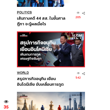
POLITICS
205
เส้นทางคดี 44 สส. ในชั้นศาล
ฎีกา จะรู้ผลเมื่อไร
WORLD
542
สรุปภารกิจอนุทิน เยือน
อินโดนีเซีย ขับเคลื่อนการทูต
เศรษฐกิจเชิงรุก ประกาศหุ้น
ส่วนยุทธศาสตร์ไทย –
อินโดนีเซีย
35