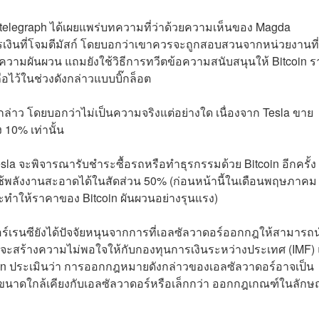
Cointelegraph ได้เผยแพร่บทความที่ว่าด้วยความเห็นของ Magda
การเงินที่โจมตีมัสก์ โดยบอกว่าเขาควรจะถูกสอบสวนจากหน่วยงานที่
กิดความผันผวน แถมยังใช้วิธีการทวีตข้อความสนับสนุนให้ Bitcoin 
 ถือไว้ในช่วงดังกล่าวแบบบิ๊กล็อต
กล่าว โดยบอกว่าไม่เป็นความจริงแต่อย่างใด เนื่องจาก Tesla ขาย
ง 10% เท่านั้น
sla จะพิจารณารับชำระซื้อรถหรือทำธุรกรรมด้วย Bitcoin อีกครั้ง
มาใช้พลังงานสะอาดได้ในสัดส่วน 50% (ก่อนหน้านี้ในเดือนพฤษภาคม
ะทำให้ราคาของ Bitcoin ผันผวนอย่างรุนแรง)
อร์เรนซียังได้ปัจจัยหนุนจากการที่เอลซัลวาดอร์ออกกฎให้สามาร
้แม้จะสร้างความไม่พอใจให้กับกองทุนการเงินระหว่างประเทศ (IMF) 
gan ประเมินว่า การออกกฎหมายดังกล่าวของเอลซัลวาดอร์อาจเป็น
่มีขนาดใกล้เคียงกับเอลซัลวาดอร์หรือเล็กกว่า ออกกฎเกณฑ์ในลักษณ