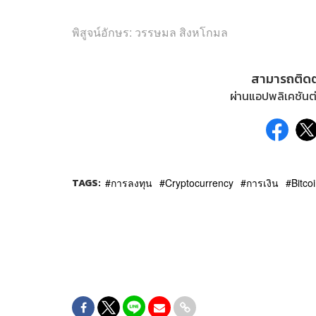
พิสูจน์อักษร: วรรษมล สิงหโกมล
สามารถติด
ผ่านแอปพลิเคชันต่
TAGS:
การลงทุน
Cryptocurrency
การเงิน
Bitco