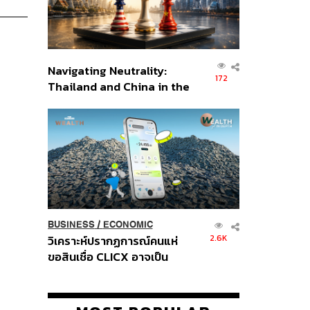
Navigating Neutrality:
172
Thailand and China in the
Age of a New Global
Order
BUSINESS
/
ECONOMIC
2.6K
วิเคราะห์ปรากฏการณ์คนแห่
ขอสินเชื่อ CLICX อาจเป็น
เพียงยอดภูเขาน้ำแข็ง ของ
ปัญหาหนี้ครัวเรือนไทยที่ถูกซุก
ไว้