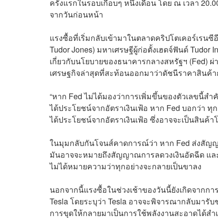
ครั้งแรกในรอบเกือบๆ หนึ่งเดือน โดย ณ เวลา 20.00 
จากวันก่อนหน้า
แรงซื้อที่เริ่มกลับเข้ามาในตลาดคริปโตเคอร์เรนซี
Tudor Jones) มหาเศรษฐีผู้ก่อตั้งเฮดจ์ฟันด์ Tudor
เกี่ยวกับนโยบายของธนาคารกลางสหรัฐฯ (Fed) ผ่าน
เศรษฐกิจล่าสุดที่สะท้อนออกมาว่าดัชนีราคาสินค้ากำ
“หาก Fed ไม่ได้มองว่าการเพิ่มขึ้นของตัวเลขนี้สำ
ได้ประโยชน์จากอัตราเงินเฟ้อ หาก Fed บอกว่า ทุกอ
ได้ประโยชน์จากอัตราเงินเฟ้อ ซึ่งอาจจะเป็นสินค
ในมุมกลับกันโจนส์คาดการณ์ว่า หาก Fed ส่งสัญญา
มันอาจจะหมายถึงสัญญาณการลดวงเงินอัดฉีด และ
ไม่ได้หมายความว่าทุกอย่างจะกลายเป็นขาลง
นอกจากนี้แรงซื้อในช่วงเช้าของวันนี้ยังเกิดจากการ
Tesla โดยระบุว่า Tesla อาจจะพิจารณากลับมารับช
การขุดให้กลายมาเป็นการใช้พลังงานสะอาดได้สำเ