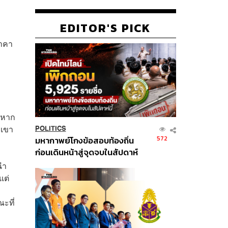
EDITOR'S PICK
ราคา
 หาก
 เขา
POLITICS
572
มหากาพย์โกงข้อสอบท้องถิ่น
ก่อนเดินหน้าสู่จุดจบในสัปดาห์
นี้
ถนำ
แต่
ะที่