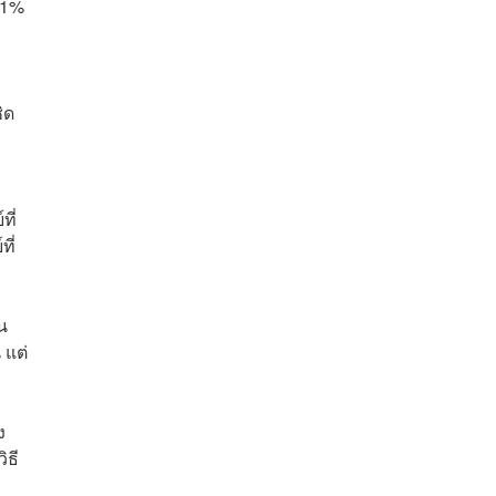
 11%
ิด
ที่
ี่
น
 แต่
ง
ิธี