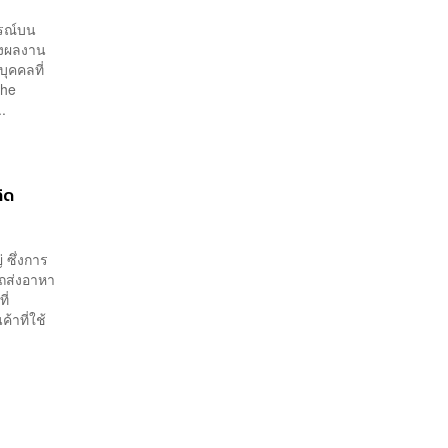
ารณ์บน
ถึงผลงาน
ุคคลที่
The
.
ิด
่ ซึ่งการ
รถส่งอาหา
ี่
้าที่ใช้