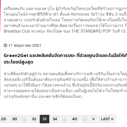
เตรียมพบกับ บอส-นฤเบศ กูโน ผู้กำกับขวัญใจคนรุ่นใหม่ที่สร้างปรากฏก
โลกออนไลน์จากทุกซีรีส์ที่เขาทำ ตั้งแต่ Hormones วัยว้าวุ่น ซีซัน 3 จน
ล่าสุดอย่าง ‘แปลรักฉันด้วยใจเธอ’ โดยชาวทวิตเตอร์ยกให้เขาเป็นหนึ่งในบ
อยากพบตัวและเผาบ้านมากที่สุด ติดตามเรื่องราวของเขาได้ในรายการ 
Breakfast Club ทางช่อง YouTube ของ THE STANDARD POP วันที่ 13..
11 พฤษภาคม 2021
Green2Get แอปพลิเคชันจัดการขยะ ที่ช่วยคุณจัดขยะในมือให้เก
ประโยชน์สูงสุด
ช่วงที่ต้องกักตัวอยู่บ้าน หลายคนต้องพึ่งพาบริการเดลิเวอรีกันเป็นส่วนใหญ
จัดส่งเดลิเวอรีนั้นต้องอาศัยบรรจุภัณฑ์จำนวนหนึ่ง เพื่อให้ทางร้านสามา
รอร่อยๆ มาให้ถึงมือเราได้อย่างครบถ้วน ซึ่งปัจจุบันนี้มีปริมาณบรรจุภัณฑ์ท
สามารถย่อยสลายได้ออกมาเป็นทางเลือก แต่ก็ปฏิเสธไม่ได้ว่าไม่ใช่ทุกร้านค
บรรจุภัณฑ์เหล่านั้น และพลาสติกก็ยังคงเป็นท...
20
30
...
32
33
34
...
40
...
»
LAST »