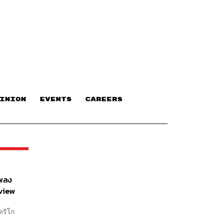
INION
EVENTS
CAREERS
เพลง
rview
ดริโก