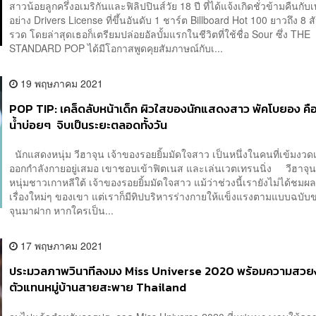
สาวน้อยลูกครึ่งอเมริกันและฟิลิปปินส์วัย 18 ปี ที่ได้แจ้งเกิดชั่วข้ามคืนกับ
อย่าง Drivers License ที่ขึ้นอันดับ 1 ชาร์ต Billboard Hot 100 ยาวถึง 8 ส
รวด โดยล่าสุดเธอก็เตรียมปล่อยอัลบั้มแรกในชีวิตที่ใช้ชื่อ Sour ซึ่ง THE
STANDARD POP ได้มีโอกาสพูดคุยสัมภาษณ์กับเ...
19 พฤษภาคม 2021
POP TIP: เคล็ดลับหน้าเด็ก ผิวใสของนักแสดงสาว พัคโบยอง คือ
น้ำบ่อยๆ จิบเป็นระยะตลอดทั้งวัน
นักแสดงหนุ่ม วีฮาจุน เจ้าของรอยยิ้มมัดใจสาว เป็นหนึ่งในคนที่เข้มงวดเ
ออกกำลังกายอยู่เสมอ เขาชอบเข้าฟิตเนส และเล่นเวตเทรนนิ่ง วีฮาจุ
หนุ่มชาวเกาหลีใต้ เจ้าของรอยยิ้มมัดใจสาว แม้ว่าช่วงนี้เรายังไม่ได้ชมผล
เรื่องใหม่ๆ ของเขา แต่เราก็มีทิปบริหารร่างกายให้แข็งแรงตามแบบฉบับ
จุนมาฝาก หากใครเป็น...
17 พฤษภาคม 2021
ประมวลภาพวินาทีลงมง Miss Universe 2020 พร้อมความสว
ตัวแทนหมู่บ้านสายสะพาย Thailand