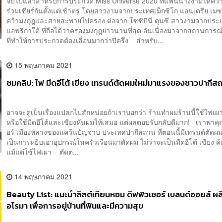
จบไปแล้วสำหรับการประกวด Miss Universe 2020 ที่แฟนนางงามให้ค
ร่วมเชียร์กันตั้งแต่เช้าตรู่ โดยสาวงามจากประเทศเม็กซิโก แอนเดรีย เมซา
คว้ามงกุฎและสายสะพายไปครอง ต่อจาก โซซิบินี ตุนซี สาวงามจากประ
แอฟริกาใต้ ที่ถือได้ว่าครองมงกุฎยาวนานที่สุด อันเนื่องมาจากสถานการณ
ที่ทำให้การประกวดต้องเลื่อนมากว่าปีครึ่ง สำหรับ...
15 พฤษภาคม 2021
ชมคลิป: ไฟ มีดอีโต้ เขียง เทรนด์ตัดผมใหม่มาแรงของชาวปากีส
อาจจะดูเป็นเรื่องแปลกไปสักหน่อยถ้าเราบอกว่า ร้านทำผมร้านนี้ใช้ไฟเผา
หรือใช้มีดอีโต้และเขียงหั่นผมให้เสมอ แต่ผลตอบรับกลับดีมาก! เราพาคุ
อร์ เมืองหลวงของแคว้นปัญจาบ ประเทศปากีสถาน ที่ตอนนี้มีเทรนด์ตัดผม
เป็นการหยิบเอาอุปกรณ์ในครัวเรือนมาตัดผม ไม่ว่าจะเป็นมีดอีโต้ เขียง ค
แม้แต่ใช้ไฟเผา ตัดต่...
14 พฤษภาคม 2021
Beauty List: แนะนำลิสต์เทียนหอม ดิฟฟิวเซอร์ เบลนด์ออยล์ ผล
อโรมา เพื่อการอยู่บ้านที่ฟินและมีความสุข