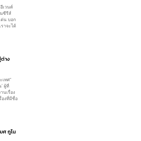
อีเวนต์
ซีรีส์
เด่น บอก
เราจะได้
่ต่าง
งประเทศ”
ผู้ที่
านเรื่อง
งที่มีชื่อ
บศ กูโน