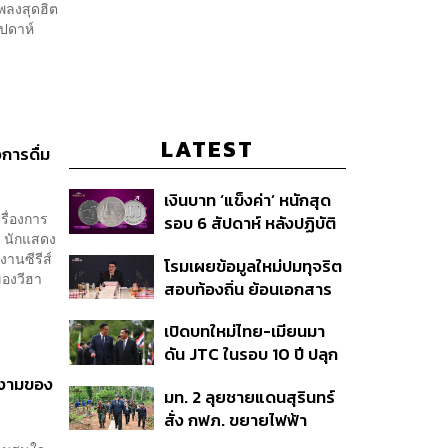
เพลงสุดฮิต
ัปดาห์
LATEST
การดื่ม
เงินบาท ‘แข็งค่า’ หนักสุด
รื่องการ
รอบ 6 สัปดาห์ หลังปฏิบัติ
น นักแสดง
การแทรกแซงเยนของ
งานซีรีส์
โรมเผยข้อมูลใหม่ปมทุจริต
สหรัฐฯ-ญี่ปุ่น Standard
ของวีฮา
สอบท้องถิ่น ย้อนเอกสาร
Chartered เปิดเป้าสิ้นปีนี้
ประชุมปี 2567 พบชื่อ
จ่อแข็งต่อแตะ 32.50 บาท
เปิดบทใหม่ไทย-เมียนมา
อนุทิน จ่อสอบต่อเอี่ยว
ต่อดอลลาร์
ดัน JTC ในรอบ 10 ปี ปลุก
ตัดตอน ม.บูรพา หรือไม่
‘เส้นเลือดใหญ่’ ค้า
ยงามของ
มท. 2 ลุยชายแดนสุรินทร์
ชายแดน ท่าเรือน้ำลึก
สั่ง กฟภ. ขยายไฟฟ้า
ทวาย
‘ปราสาทตาควาย–เนิน