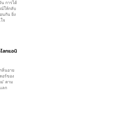
วัน การได้
ณ์ให้กลับ
อนกัน ยิ่ง
นใจ
ากโลกแอนิ
ีกลิ่นอาย
เตอร์ของ
ม่’ ตาม
มแลก
ล