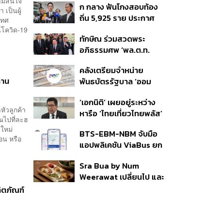
วามสนใจ
ก กลาง ฟันโกงสอบท้อง
350’ เสริมความมั่นคง
 เป็นผู้
ถิ่น 5,925 ราย ประกาศ
ชายแดน
เทศ
บัญชีใหม่ 7 ส.ค. ส่วน 97
์โควิด-19
ทักษิณ ร่วมสวดพระ
ราย รอ ป.ป.ช. ขีดเส้นแล้ว
อภิธรรมศพ ‘พล.ต.ท.
เสร็จ 31 ส.ค.
ผ่อน’ บิดา ‘พักตร์พิไล ทวี
คลังเตรียมจำหน่าย
สิน’ สิริอายุ 103 ปี แกนนำ
ถาน
พันธบัตรรัฐบาล ‘ออม
เพื่อไทย-บุคคลหลาก
พลัส’ รอบถัดไป เร็วสุด 4
วงการร่วมอาลัย
‘เอกนิติ’ เผยอยู่ระหว่าง
ก.ย.นี้ อาจเพิ่มสัดส่วนการ
หัวลูกค้า
หารือ ‘ไทยเที่ยวไทยพลัส’
ขายแบบ Small Lot First
ณไปที่ละฮ
มีสิทธิใช้งบจากเงินกู้ 4
มากขึ้น
ใหม่
BTS-EBM-NBM จับมือ
แสนล้าน มั่นใจงบต่อ ‘ไทย
้อน หรือ
แอปพลิเคชัน ViaBus ยก
ช่วยไทย พลัส’ เฟส 2 มี
ระดับการติดตามตำแหน่ง
เพียงพอ
Sra Bua by Num
รถไฟฟ้า 3 สายแบบเรียล
Weerawat เปลี่ยนไป และ
ไทม์
นี่คือเหตุผลที่เราควรกลับ
ิตภัณฑ์
ไปอีกครั้ง