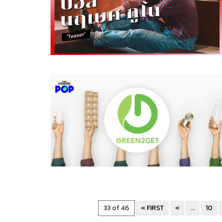
33 of 46
« FIRST
«
...
10