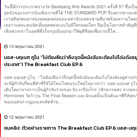
วันนี้มีการประกาศรางวัล Baeksang Arts Awards 2021 ครั้งที่ 57 ซึ่งเป็น
สุดปังของวงการบันเทิงเกาหลีใต้ THE STANDARD POP จึงอยากชวนแฟน
เกาหลีทุกคนมาส่องลุคสุดหล่อของเหล่านักแสดงชายที่มาพร้อมความโดด
เลยว่าแต่ละคนจัดเต็มลุคหล่อแบบไม่มีใครยอมใคร ถือเป็นโอกาสสำคัญที่
เห็นพวกเขาในลุคที่ตั้งใจกรูมมิ่งออกมาให้ดูดีที่สุดเพื่องานนี้โด...
13 พฤษภาคม 2021
บอส-นฤเบศ กูโน “ไม่ต้องฝืนว่าถึงจุดนี้หนังฉันจะต้องไปโด่งดังอยู
ประเทศ”I The Breakfast Club EP.6
บอส-นฤเบศ กูโน - “ไม่ต้องฝืนว่าถึงจุดนี้หนังฉันจะต้องไปโด่งดังอยู่ต่า
จะมีผู้กำกับกี่คนที่ทำซีรีส์ได้โดนใจคนรุ่นใหม่ไปมากกว่า ‘บอส-นฤเบศ กูโน’ 
เติบโตมาจากการเป็นผู้กำกับร่วมของ ปิง-เกรียงไกร วชิรธรรมพร จากผลง
Hormones วัยว้าวุ่น The Final Season และนับแต่นั้นเป็นต้นมาซีรีส์ทุกเรื่อ
ของบอสปรากฏบนเครดิตท้าย...
12 พฤษภาคม 2021
ชมคลิป: ตัวอย่างรายการ The Breakfast Club EP.6 บอส-นฤเ