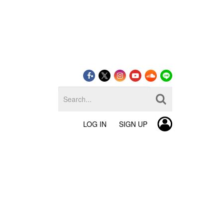
LOG IN
SIGN UP