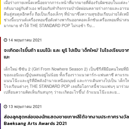
เมื่อร่างกายเหน็ดเหนื่อยจากภาระหน้าที่มากมายที่ต้องรับผิดชอบในแต่ละ
กลับมาอยู่กับตัวเอง พร้อมกับทำกิจกรรมบำบัดผ่อนคลายร่างกายและอารม
คืนสู่สมดุลอีกครั้ง ถือเป็นเรื่องเล็กๆ ที่นำมาซึ่งความสุขอันเรียบง่ายได้เหมื
ช่วงนี้แบรนด์เครื่องหอมชื่อดังต่างพากันออกคอลเล็กชันเครื่องหอมที่น่าส
มากมาย ทำให้ THE STANDARD POP ไม่รอช้า รีบ...
14 พฤษภาคม 2021
จะเกิดอะไรขึ้นถ้า แนนโน๊ะ และ ยูริ ไปเป็น ‘เด็กใหม่’ ในโรงเรียนจ
เมะ
เด็กใหม่ ซีซัน 2 (Girl From Nowhere Season 2) เป็นซีรีส์ฝีมือคนไทยที่ม
ของแอนิเมะญี่ปุ่นผสมอยู่ไม่น้อย ทั้งเรื่องราวแนวดาร์ก-แฟนตาซี คาแรก
แนนโน๊ะและยูริที่มีพลังอำนาจเหนือมนุษย์ และการเดินทางไปเป็น ‘เด็กให
โรงเรียนต่างๆ THE STANDARD POP เลยถือโอกาสนี้ชวนแฟนๆ มาร่ว
เปลี่ยนความคิดเห็นกันสนุกๆ ว่าจะเกิดอะไรขึ้น! ถ้าแนนโน๊ะและย...
13 พฤษภาคม 2021
ส่องลุคสุดหล่อของนักแสดงชายเกาหลีใต้จากงานประกาศรางวั
Baeksang Arts Awards 2021