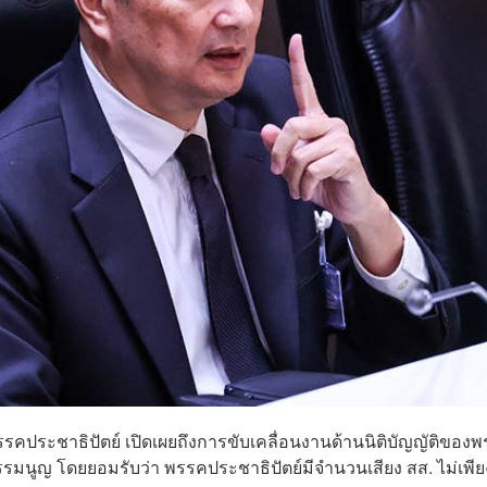
รรคประชาธิปัตย์ เปิดเผยถึงการขับเคลื่อนงานด้านนิติบัญญัติของ
รมนูญ โดยยอมรับว่า พรรคประชาธิปัตย์มีจำนวนเสียง สส. ไม่เพี