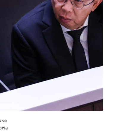
พรรค
ยงพอ