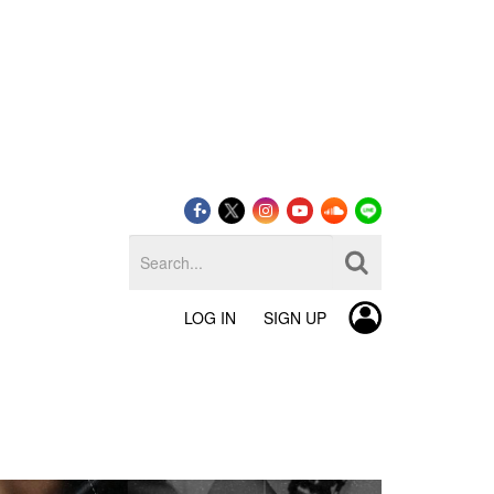
LOG IN
SIGN UP