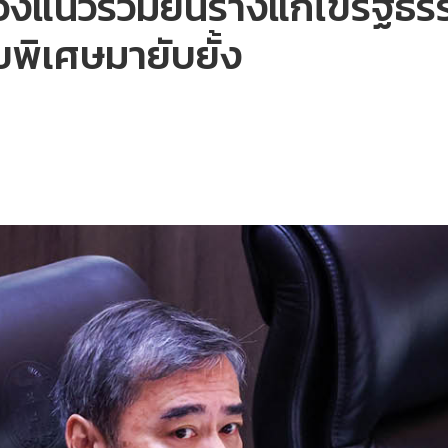
แนวร่วมยื่นร่างแก้ไขรัฐธรร
ไขพิเศษมายับยั้ง