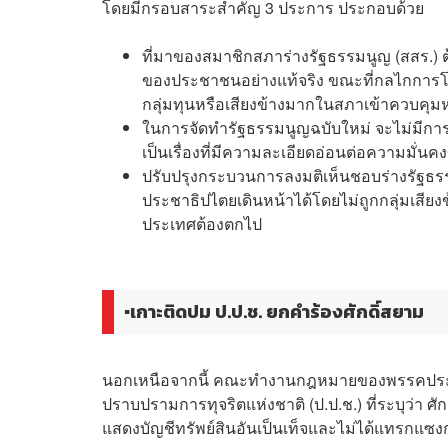
โดยมีกรอบสาระสำคัญ 3 ประการ ประกอบด้วย
ที่มาของสมาชิกสภาร่างรัฐธรรมนูญ (สสร.) 
ของประชาชนอย่างแท้จริง ขณะที่กลไกการโห
กลุ่มทุนหรือเสียงข้างมากในสภาเข้าควบคุมห
ในการจัดทำรัฐธรรมนูญฉบับใหม่ จะไม่มีการแ
เป็นเรื่องที่มีความละเอียดอ่อนต่อความมั่น
ปรับปรุงกระบวนการลงมติเห็นชอบร่างรัฐธรรมน
ประชาธิปไตยเดินหน้าได้โดยไม่ถูกกลุ่มเสียงข
ประเทศต้องตกไป
▪️เกาะติดปม ป.ป.ช. ยกคำร้องศักดิ์สยาม
นอกเหนือจากนี้ คณะทำงานกฎหมายของพรรคประช
ปราบปรามการทุจริตแห่งชาติ (ป.ป.ช.) ที่ระบุว่า 
แสดงบัญชีทรัพย์สินอันเป็นเท็จและไม่ได้แทรกแซงกา