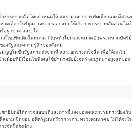
ต้องกระจายตัว โดยกำหนดให้ สสร. มาจากการคัดเลือกและมีส่วนร
วตเลือกในรัฐสภาจะต้องออกแบบให้เกิดการกระจายสัดส่วน ไม่ใ
รือผูกขาด สสร. ได้
ก้ไขเพิ่มเติมในหมวด 1 (บททั่วไป) และหมวด 2 (พระมหากษัตริย์) 
คงของรัฐและความรู้สึกของสังคม
ูญในชั้นรัฐสภาหลังจากที่ สสร. ยกร่างเสร็จสิ้น เพื่อให้กลไก
้างน้อยที่มีเงื่อนไขพิเศษใช้อำนาจยับยั้งจนร่างกฎหมายสูงสุดของ
าธิปัตย์ได้ตรวจสอบมติและการชี้แจงของคณะกรรมการป้องกั
ศักดิ์สยาม ชิดชอบ อดีตรัฐมนตรีว่าการกระทรวงคมนาคม ไม่ได้จงใจ
รจัดซื้อจัดจ้าง