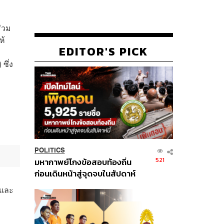
่วม
ห้
EDITOR'S PICK
ซึ่ง
POLITICS
521
มหากาพย์โกงข้อสอบท้องถิ่น
ก่อนเดินหน้าสู่จุดจบในสัปดาห์
นี้
นและ