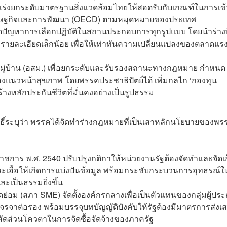
ื่อเร่งยกระดับมาตรฐานสิ่งแวดล้อมไทยให้สอดรับกับเกณฑ์ในการเข้
เศรษฐกิจและการพัฒนา (OECD) ตามหมุดหมายของประเทศ
ัดปัญหาการเลือกปฏิบัติในสถานประกอบการทุกรูปแบบ โดยนำร่างท
งรายละเอียดเล็กน้อย เพื่อให้เท่าทันความเปลี่ยนแปลงของตลาดแร
่บ้าน (อสม.) เพื่อยกระดับและรับรองสถานะทางกฎหมาย กำหนด
นวหน้าสุขภาพ โดยพรรคประชาธิปัตย์ได้ เพิ่มกลไก ‘กองทุน
้างหลักประกันชีวิตที่มั่นคงอย่างเป็นรูปธรรม
์ระบุว่า พรรคได้จัดทำร่างกฎหมายที่เป็นเสาหลักนโยบายของพร
งราชการ พ.ศ. 2540 ปรับปรุงกติกาให้หน่วยงานรัฐต้องจัดทำและจัดเ
และเอื้อให้เกิดการแบ่งปันข้อมูล พร้อมกระชับกระบวนการอุทธรณ์ใ
ละเป็นธรรมยิ่งขึ้น
่อม (สภา SME) จัดตั้งองค์กรกลางเพื่อเป็นตัวแทนของกลุ่มผู้ปร
าต่อรอง พร้อมบรรจุบทบัญญัติบังคับให้รัฐต้องมีมาตรการส่งเส
ัดส่วนโควตาในการจัดซื้อจัดจ้างของภาครัฐ