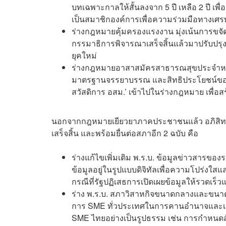
บทเฉพาะกาลให้สั้นลงจาก 5 ปี เหลือ 2 ปี เพ
เป็นสมาชิกองค์การเพื่อความร่วมมือทาง
ร่างกฎหมายคุ้มครองแรงงาน มุ่งเน้นการขจ
กรรมาธิการพิจารณาเสร็จสิ้นแล้วมาปรับปรุ
ยุคใหม่
ร่างกฎหมายอาสาสมัครสาธารณสุขประจำหมู
มาตรฐานจรรยาบรรณ และสิทธิประโยชน์ของแ
สวัสดิการ อสม.’ เข้าไปในร่างกฎหมาย เพื่อสร
นอกจากกฎหมายเยียวยาภาคประชาชนแล้ว อภิสิทธิ
เสร็จสิ้น และพร้อมยื่นต่อสภาอีก 2 ฉบับ คือ
ร่างแก้ไขเพิ่มเติม พ.ร.บ. ข้อมูลข่าวสารขอ
ข้อมูลอยู่ในรูปแบบดิจิทัลเพื่อความโปร่งใส
กรณีที่รัฐปฏิเสธการเปิดเผยข้อมูลให้รวดเร็วแ
ร่าง พ.ร.บ. สภาวิสาหกิจขนาดกลางและขนาดย
การ SME ทั่วประเทศในการคานอำนาจและเจรจ
SME ไทยอย่างเป็นรูปธรรม เช่น การกำหนดส