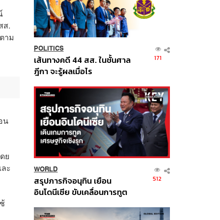
์
สส.
ไปตาม
POLITICS
171
เส้นทางคดี 44 สส. ในชั้นศาล
ฎีกา จะรู้ผลเมื่อไร
่อน
โดย
และ
WORLD
512
สรุปภารกิจอนุทิน เยือน
อินโดนีเซีย ขับเคลื่อนการทูต
เศรษฐกิจเชิงรุก ประกาศหุ้น
ช้
ส่วนยุทธศาสตร์ไทย –