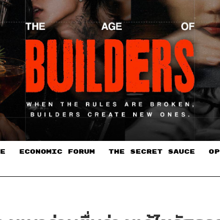
E
ECONOMIC FORUM
THE SECRET SAUCE​
OP