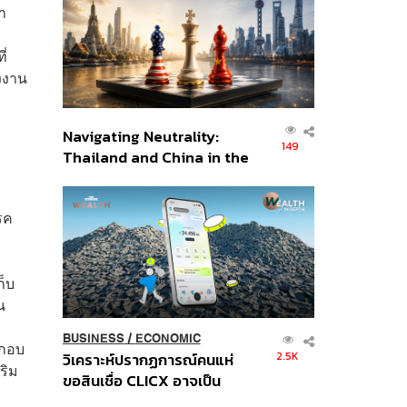
อินโดนีเซีย
า
ี่
งงาน
Navigating Neutrality:
149
Thailand and China in the
Age of a New Global
Order
รค
ก็บ
น
BUSINESS
/
ECONOMIC
ะกอบ
2.5K
วิเคราะห์ปรากฏการณ์คนแห่
ริม
ขอสินเชื่อ CLICX อาจเป็น
เพียงยอดภูเขาน้ำแข็ง ของ