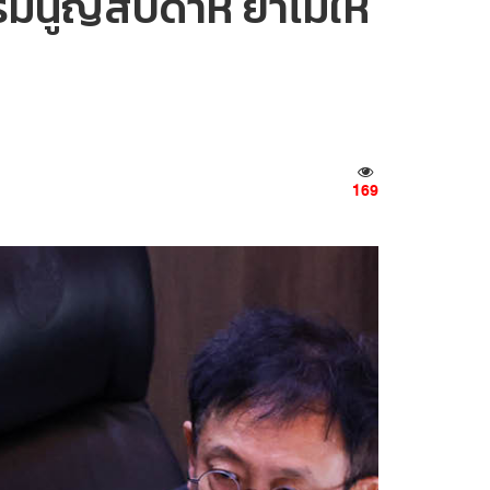
มนูญสัปดาห์ ย้ำไม่ให้
169