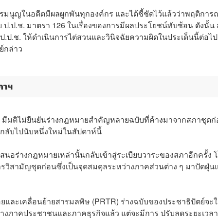
รมนูญในอดีตมีผลผูกพันทุกองค์กร และได้ชี้ชัดไว้แล้วว่าพฤติการณ
.ป.ช. มาตรา 126 ในเรื่องของการมีผลประโยชน์ทับซ้อน ดังนั้น 
ต่อ ป.ป.ช. ให้ดำเนินการไต่สวนและวินิจฉัยความผิดในประเด็นนี้ต่อ
์กล่าว
ภาฯ
ม.) มีมติไม่ยืนยันร่างกฎหมายสำคัญหลายฉบับที่ค้างมาจากสภาชุดก
บไปนับหนึ่งใหม่ในสัปดาห์นี้
่อเสนอร่างกฎหมายเหล่านั้นกลับเข้าสู่ระเบียบวาระของสภาอีกครั้ง 
รวิสามัญชุดก่อนซึ่งเป็นจุดสมดุลระหว่างภาคส่วนต่าง ๆ มาปัดฝุ่น
อยและเคลื่อนย้ายสารมลพิษ (PRTR) ร่างฉบับของประชาธิปัตย์จะใ
ะหว่างภาคประชาชนและภาคธุรกิจแล้ว แต่จะมีการ ปรับลดระยะเวลา