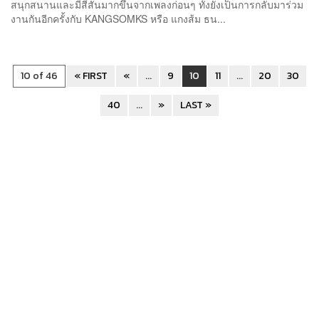
สนุกสนานและมีสีสันมากขึ้นจากเพลงก่อนๆ ทั้งยังเป็นการกลับมาร่วม
งานกันอีกครั้งกับ KANGSOMKS หรือ แกงส้ม ธน...
10 of 46
« FIRST
«
...
9
10
11
...
20
30
40
...
»
LAST »