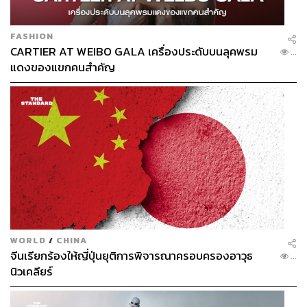
FASHION
CARTIER AT WEIBO GALA เครื่องประดับบนลุคพรม
...
แดงของแขกคนสำคัญ
CIMBweBOND สะท้อนอีกมิติของการดูแลนักลงทุนหุ้น
กู้ ผ่านประสบการณ์ที่เชื่อมทั้งโอกาสการลงทุนและ
WORLD
/
CHINA
สิทธิประโยชน์ด้านไลฟ์สไตล์เข้าด้วยกัน ทำให้การเป็น
จีนเรียกร้องให้ญี่ปุ่นยุติการพิจารณาครอบครองอาวุธ
...
นักลงทุนไม่ได้ถูกมองแค่ในมุมของการถือสินทรัพย์ แต่
นิวเคลียร์
ยังเชื่อมกับประสบการณ์และการดูแลในแบบที่แตกต่าง
ออกไป