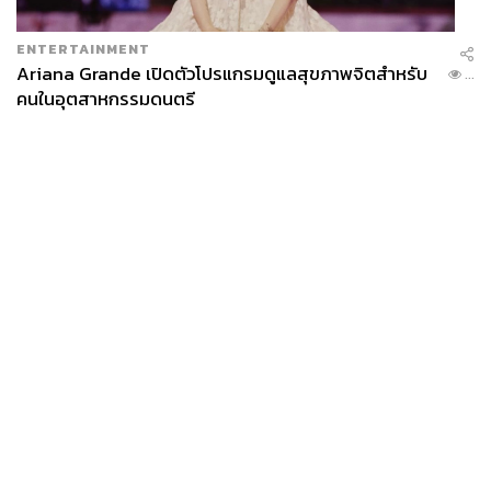
ENTERTAINMENT
ชมหนังโฆษณาและสำรวจโลกความมั่งคั่งในแบบคุณไป
Ariana Grande เปิดตัวโปรแกรมดูแลสุขภาพจิตสำหรับ
...
กับ ธนาคาร ซีไอเอ็มบี ไทย
คนในอุตสาหกรรมดนตรี
สุดท้ายเราสามารถสรุปได้เลยว่า ภาพยนตร์แคมเปญโฆษณา
“Wealth Your World ให้โลกของคุณ มั่งคั่งในแบบคุณ” ชวน
มองความมั่งคั่งของทุกคนให้เป็นมากกว่าเส้นชัยที่ทุกคนต้อง
วิ่งไปให้ถึงเหมือนกัน เปลี่ยนมาถามกับตัวเองว่า โลกทางการ
เงินของเราประกอบด้วยอะไร? ใครคือคนสำคัญที่อยู่ในโลก
ใบนั้น? เพราะความมั่งคั่งที่ดีที่สุด คือความมั่งคั่งที่เริ่มจาก
News
Wealth
Pop
ชีวิตของคุณเอง นั่นคือสิ่งที่ ธนาคาร ซีไอเอ็มบี ไทย อยากสื่อ
Podcast
Video
Now
ผ่าน “Wealth Your World ให้โลกของคุณ มั่งคั่งในแบบคุณ”
Opinion
Careers
Events
Privacy
About
Contact
Policy
FOR
ADVERTISING
MEMBERSHIP