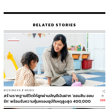
แบบเดิมในงานสื่อสารการเงิน แทนที่จะเริ่มจากตัวเลข ผล
ตอบแทน หรือภาพความหรูหรา หนังเลือกตั้งต้นจากคำถาม
ว่า เมื่อคนคนหนึ่งเดินทางมาไกล ประสบความสำเร็จมาแล้ว
หลายอย่าง และมีสิ่งที่หลายคนมองว่าเพียบพร้อม อะไรคือสิ่ง
RELATED STORIES
ที่ยังมีความหมายพอให้เขาอยากรักษาไว้
หนังเปิดด้วยภาพของตัวละครที่ออกเดินทางไปยังพื้นที่กว้าง
ใหญ่ ทั้งมหาสมุทร ป่าเขา และสถานที่ต่าง ๆ ซึ่งเป็นภาพแทน
ของชีวิตที่ผ่านการพิชิตเป้าหมาย สะสมประสบการณ์ ความ
สำเร็จ และความมั่งคั่งมาเรื่อย ๆ
BUSINESS
/
NEWS
สร้างรากฐานชีวิตให้ลูกผ่านบัญชีเงินฝาก ‘ออมสิน ออม
288
รัก’ พร้อมรับความคุ้มครองอุบัติเหตุสูงสุด 400,000
บาท ดอกเบี้ยรับเต็ม ไม่เสียภาษี [Advertorial]