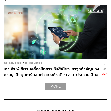
มั่งคั่งที่ทำงานเพื่อชีวิตจริงของเรา เป็นความมั่งคั่งที่ช่วยให้
เราดูแลโลกเล็ก ๆ ของตัวเองได้มั่นคงขึ้น และทำให้เราตอบ
ได้ชัดขึ้นว่า สิ่งที่เรามีอยู่กำลังดูแลสิ่งที่สำคัญที่สุดในชีวิตได้ดี
พอหรือยัง
BUSINESS
/
BUSINESS
Wealth Your World เมื่อโลกการเงินของแต่ละคนไม่
เจาะพิมพ์เขียว ‘เครื่องมือการเงินสีเขียว’ อาวุธสำคัญของ
324
ภาคธุรกิจยุคคาร์บอนต่ำ แบงก์ชาติ-ก.ล.ต. ประสานเสียง
ควรถูกออกแบบเหมือนกัน
หนุนบิ๊กคอร์ปยัน SMEs ปรับตัวก่อนถูกดิสเคานต์มูลค่า
บริษัท
MORE
คำว่า “ความมั่งคั่ง” แท้จริงไม่ใช่คำที่ใหญ่โตเกินตัวของคน
ทุกคน ในความเป็นจริงแล้ว ความมั่งคั่งของแต่ละคนมีน้ำ
หนักไม่เท่ากัน และมีความหมายต่างกัน