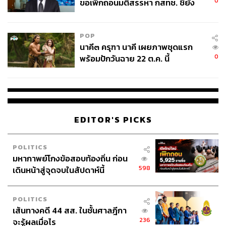
0
ขอเพิกถอนมติสรรหา กสทช. ชี้ยัง
ทั้งหมดจึงสะท้อนแนวคิด ของธนาคาร ซีไอเอ็มบี ไทย ผ่าน
ไม่ใช่ผู้เดือดร้อนเสียหาย
แคมเปญของหนังโฆษณา “Wealth Your World ให้โลกของ
คุณ มั่งคั่งในแบบคุณ” โดยเน้นที่ “Your World” มากกว่า
POP
“Wealth” สะท้อนแนวคิดว่าความมั่งคั่งที่ดี คือการบริหารเงิน
นาคี๓ ครุฑา นาคี เผยภาพชุดแรก
ให้ตอบโจทย์ชีวิตแต่ละคน ไม่ว่าจะเป็นโอกาส ความ
0
พร้อมปักวันฉาย 22 ต.ค. นี้
ปลอดภัย อนาคตครอบครัว หรือความสบายใจ
EDITOR'S PICKS
POLITICS
มหากาพย์โกงข้อสอบท้องถิ่น ก่อน
598
เดินหน้าสู่จุดจบในสัปดาห์นี้
POLITICS
เส้นทางคดี 44 สส. ในชั้นศาลฎีกา
236
จะรู้ผลเมื่อไร