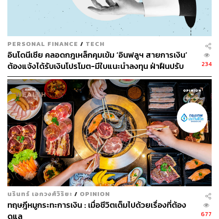
หนังโฆษณาชิ้นนี้ไม่รีบพาคนดูไปสู่คำตอบทางการเงิน โดย
เลือกใช้ภาษาของชีวิตเป็นตัวนำ เพื่อให้เราถามตัวเองว่า
อยากกลับไปหาใคร? อยากปกป้องอะไรไว้ให้นานที่สุด? เรา
อยากมีชีวิตแบบไหนในแบบของเราเอง?
PERSONAL FINANCE
/
TECH
อินโดนีเซีย คลอดกฎเหล็กคุมเข้ม ‘อินฟลูฯ สายการเงิน’
234
ต้องแจ้งได้รับเงินโปรโมต-มีใบแนะนำลงทุน ฝ่าฝืนปรับ
สูงสุด 27.9 ล้านบาท
นรินทร์ เอกวงศ์วิริยะ
/
OPINION
ทฤษฎีหมูกระทะการเงิน : เมื่อชีวิตเต็มไปด้วยเรื่องที่ต้อง
ในมุมนี้ Wealth ในหนังโฆษณาเรื่องนี้จึงสื่อสารถึงความ
677
ดูแล