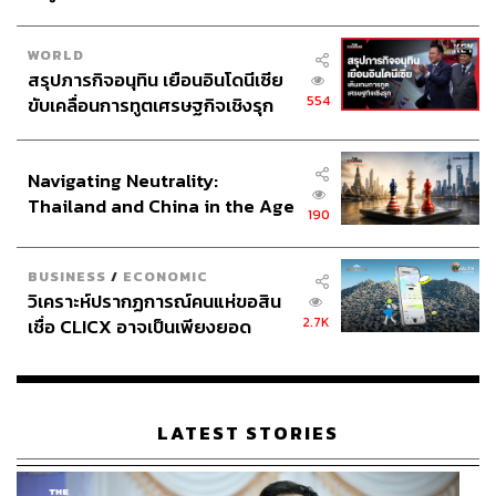
3 เสาหลักที่ทำให้ Wealth Your World จับต้องได้
WORLD
สรุปภารกิจอนุทิน เยือนอินโดนีเซีย
554
ขับเคลื่อนการทูตเศรษฐกิจเชิงรุก
หนังโฆษณานี้ทำให้เราเข้าใจเรื่องความหมายของความ
ประกาศหุ้นส่วนยุทธศาสตร์ไทย –
มั่งคั่งที่แท้จริงแล้ว สิ่งที่ตามมาคือการดูแลความมั่งคั่ง ซึ่ง
อินโดนีเซีย
ธนาคาร ซีไอเอ็มบี ไทย มองเห็น เข้าใจ และเชี่ยวชาญ
Navigating Neutrality:
แนวคิดด้านความมั่งคั่งเป็นอย่างดี โดยถ่ายทอดผ่าน 3 เสา
Thailand and China in the Age
190
หลัก เพื่อทำให้คำว่า Wealth Your World กลายเป็นแนวทางที่
of a New Global Order
จับต้องได้มากขึ้น
BUSINESS
/
ECONOMIC
วิเคราะห์ปรากฏการณ์คนแห่ขอสิน
SAFER POCKET คือการมองความมั่งคั่งผ่านความ
2.7K
เชื่อ CLICX อาจเป็นเพียงยอด
มั่นคงของพอร์ตการลงทุน โดยมีผู้เชี่ยวชาญช่วย
ภูเขาน้ำแข็ง ของปัญหาหนี้ครัว
ออกแบบและกระจายความเสี่ยง เพื่อให้เงินไม่ได้เคลื่อน
เรือนไทยที่ถูกซุกไว้
ไปตามตลาดอย่างไร้ทิศทาง แต่มีกรอบการดูแลที่คิดถึง
ทั้งการเติบโตและความปลอดภัยในระยะยาว
LATEST STORIES