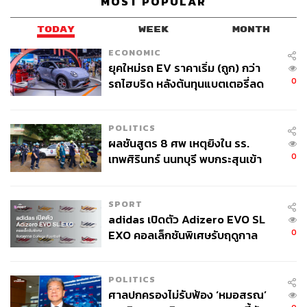
MOST POPULAR
บางคนมองความมั่งคั่งเป็นความสบายใจของครอบครัว บาง
คนมองเป็นอิสระในการเลือกใช้ชีวิต บางคนอยากเก็บรักษา
TODAY
WEEK
MONTH
สิ่งที่สร้างมาทั้งชีวิตให้มั่นคงพอจะส่งต่อได้ และบางคนอาจ
ECONOMIC
ต้องการเพียงความมั่นใจว่า โลกการเงินของตัวเองไม่ได้ถูก
ยุคใหม่รถ EV ราคาเริ่ม (ถูก) กว่า
ปล่อยให้ไหลไปตามจังหวะของตลาดเพียงอย่างเดียว
0
รถไฮบริด หลังต้นทุนแบตเตอรี่ลด
ลง - จีนแห่บุกตลาดเกิดใหม่
POLITICS
ผลชันสูตร 8 ศพ เหตุยิงใน รร.
0
เทพศิรินทร์ นนทบุรี พบกระสุนเข้า
จุดสำคัญ ‘ศีรษะ-หน้าอก’ ครูถูกยิง
4 นัด จากระยะไกล
SPORT
adidas เปิดตัว Adizero EVO SL
0
EXO คอลเล็กชันพิเศษรับฤดูกาล
College Football
POLITICS
ศาลปกครองไม่รับฟ้อง ‘หมอสรณ’