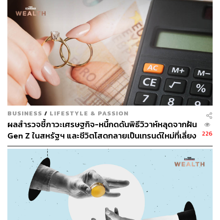
แต่หลังจากฉากแรก ฉากก็ค่อย ๆ เปลี่ยนกลับไปที่ชีวิตของคน
นั้นกับครอบครัวที่โอบกอดกันอย่างอบอุ่น แทนที่จะบอกว่า
ปลายทางของความมั่งคั่งคือการครอบครองโลกให้ได้มาก
ที่สุด หนังกลับค่อย ๆ พาคนดูกลับมาสู่โลกที่เล็กกว่า เรียบง่าย
กว่า แต่มีความหมายมากกว่า นั่นคือครอบครัว ความ
BUSINESS
/
LIFESTYLE & PASSION
สัมพันธ์ และช่วงเวลาที่อยากดูแลให้ดีที่สุด
ผลสำรวจชี้ภาวะเศรษฐกิจ-หนี้กดดันพิธีวิวาห์หลุดจากฝัน
226
Gen Z ในสหรัฐฯ และชีวิตโสดกลายเป็นเทรนด์ใหม่ที่เลี่ยง
ไม่ได้
สิ่งที่หนังโฆษณาชิ้นนี้ทำได้ดี คือการนิยาม “Wealth” ใหม่ให้
ไม่ใช่แค่การมีมากขึ้น แต่คือการรู้ว่า “โลกใบไหน” สำคัญกับ
เราจริง ๆ ภาพการเดินทาง การแสวงหา และสิ่งของมีค่าเป็น
เพียงฉากหน้า ก่อนค่อย ๆ เผยให้เห็นว่าความมั่งคั่งมีความ
หมายก็ต่อเมื่อมันช่วยให้เราดูแลสิ่งที่รักได้ดีขึ้น ไม่ว่าจะเป็น
ครอบครัว ความสัมพันธ์ หรือชีวิตในแบบที่เราเลือกเอง