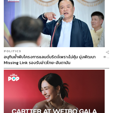
POLITICS
อนุทินย้ำพับโครงการแลนด์บริดจ์เพราะไม่คุ้ม มุ่งพัฒนา
...
Missing Link รองรับอ่าวไทย-อันดามัน
CIMB PREFERRED ขยับจากเรื่องพอร์ตไปสู่การดูแล
ที่เฉพาะตัวมากขึ้น เพราะสำหรับคนที่มีเป้าหมาย
ทางการเงินชัดเจน การบริหาร Wealth ไม่ได้จบที่
ผลิตภัณฑ์ใดผลิตภัณฑ์หนึ่ง แต่รวมถึงข้อมูล มุมมอง
โอกาสการลงทุนระดับภูมิภาค และเอกสิทธิ์ที่
สอดคล้องกับไลฟ์สไตล์ของแต่ละคน