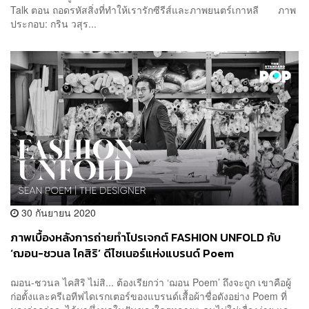
Talk ตอน ถอดรหัสสิ่งที่ทำให้เรารักซีรีส์และภาพยนตร์เกาหลี ภาพ
ประกอบ: กริน วสุร...
30 กันยายน 2020
ภาพเบื้องหลังการถ่ายทำโปรเจกต์ FASHION UNFOLD กับ
‘ฌอน-ชวนล ไคสิริ’ ดีไซเนอร์แห่งแบรนด์ Poem
ฌอน-ชวนล ไคสิริ ไม่สิ... ต้องเรียกว่า ‘ฌอน Poem’ ถึงจะถูก เขาคือผู้
ก่อตั้งและครีเอทีฟไดเรกเตอร์ของแบรนด์เสื้อผ้าชื่อดังอย่าง Poem ที่