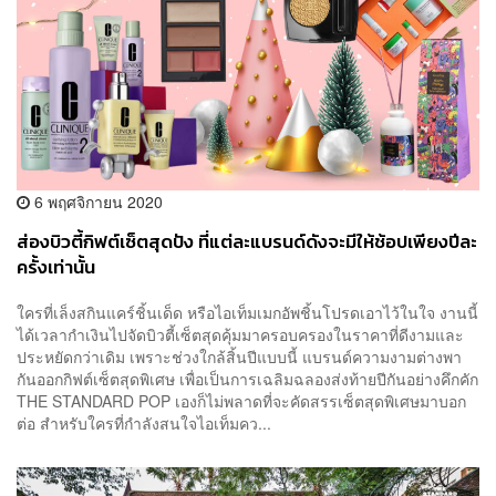
6 พฤศจิกายน 2020
ส่องบิวตี้กิฟต์เซ็ตสุดปัง ที่แต่ละแบรนด์ดังจะมีให้ช้อปเพียงปีละ
ครั้งเท่านั้น
ใครที่เล็งสกินแคร์ชิ้นเด็ด หรือไอเท็มเมกอัพชิ้นโปรดเอาไว้ในใจ งานนี้
ได้เวลากำเงินไปจัดบิวตี้เซ็ตสุดคุ้มมาครอบครองในราคาที่ดีงามและ
ประหยัดกว่าเดิม เพราะช่วงใกล้สิ้นปีแบบนี้ แบรนด์ความงามต่างพา
กันออกกิฟต์เซ็ตสุดพิเศษ เพื่อเป็นการเฉลิมฉลองส่งท้ายปีกันอย่างคึกคัก
THE STANDARD POP เองก็ไม่พลาดที่จะคัดสรรเซ็ตสุดพิเศษมาบอก
ต่อ สำหรับใครที่กำลังสนใจไอเท็มคว...