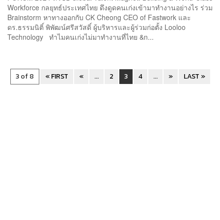
Workforce กลยุทธ์ประเทศไทย ดึงดูดคนเก่งเข้ามาทำงานอย่างไร ร่วม
Brainstorm หาทางออกกับ CK Cheong CEO of Fastwork และ
ดร.ธรรมนิติ์ พิพัฒน์ศรีสวัสดิ์ ผู้บริหารและผู้ร่วมก่อตั้ง Looloo
Technology ทำไมคนเก่งไม่มาทำงานที่ไทย &n...
3 of 8
« FIRST
«
...
2
3
4
...
»
LAST »