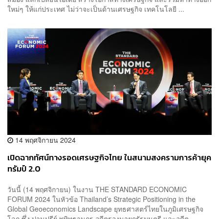
ใหม่ๆ ให้แก่ประเทศ ไม่ว่าจะเป็นด้านเศรษฐกิจ เทคโนโลยี ...
14 พฤศจิกายน 2024
เปิดฉากทัศน์ทางรอดเศรษฐกิจไทย ในสนามสงครามการค้ายุค
ทรัมป์ 2.0
วันนี้ (14 พฤศจิกายน) ในงาน THE STANDARD ECONOMIC
FORUM 2024 ในหัวข้อ Thailand’s Strategic Positioning in the
Global Geoeconomics Landscape ยุทธศาสตร์ไทยในภูมิเศรษฐกิจ
โลก ซึ่ง ปานปรีย์ พหิทธานุกร อดีตรองนายกรัฐมนตรี และอดีต