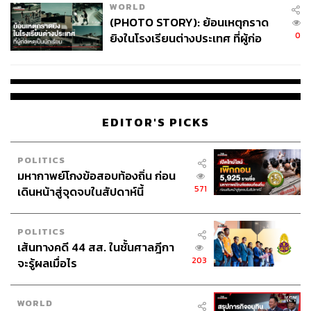
ไทยมากขึ้น เป็นเพราะ 2 สาเหตุหลักคือ สงครามการค้า
WORLD
สหรัฐฯ-จีน และสภาวะเศรษฐกิจของจีนที่เติบโตแบบชะลอตัว
(PHOTO STORY): ย้อนเหตุกราด
เราจึงเห็นธุรกิจจีนออกไปหาโอกาสการเติบโตจากต่าง
0
ยิงในโรงเรียนต่างประเทศ ที่ผู้ก่อ
ประเทศ ซึ่งเกิดขึ้นและเห็นชัดมาตั้งแต่ปี 2021
เหตุเป็นนักเรียน
“สาเหตุที่ทุนจีนมาทีไทย ไม่ไปสหรัฐฯ ไม่ไปยุโรป เพราะว่า
ประเทศไทยเป็นมิตร ความสัมพันธ์ระหว่างไทย-จีนมั่นคง
และสามารถเข้ามาได้ง่าย”
EDITOR'S PICKS
ทั้งนี้ เศรษฐกิจจีนไม่ดี และเมื่อมาถึงยุคทรัมป์ 2.0 เศรษฐกิจ
POLITICS
จีนก็จะไม่ดีมากขึ้น สาเหตุหลักมาจากจีนไม่แก้ปัญหาเรื่องอ
มหากาพย์โกงข้อสอบท้องถิ่น ก่อน
สังหา ซึ่งเป็นปัจจัยฉุดรั้งการเติบโตของเศรษฐกิจ จนทำให้
571
เดินหน้าสู่จุดจบในสัปดาห์นี้
เกิดวิกฤตการคลัง วิกฤตภาคธนาคาร และวิกฤตผู้บริโภค
POLITICS
และเมื่อมองไปข้างหน้า โอกาสของภาคธุรกิจจีนที่จะเติบโต
เส้นทางคดี 44 สส. ในชั้นศาลฎีกา
ในประเทศไม่น่าจะดีขึ้น เพราะปัญหาภาคอสังหายังไม่ได้รับ
203
จะรู้ผลเมื่อไร
การแก้ไข
ต่อคำถามที่ว่า โอกาสของไทยในประเทศจีนมีหรือไม่ โจ ฮ
WORLD