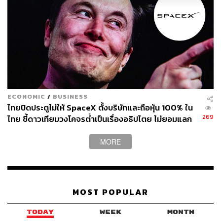
ที่สหรัฐฯ
โดยไทยจะเจอ 3 บีบ 1. จะบุกตลาดสหรัฐฯ ไม่ง่าย เพราะ
ทรัมป์ต้องการซื้อของที่ผลิตในสหรัฐฯ 2. หาส่วนแบ่งในตลาด
จีนไม่ง่าย เพราะเศรษฐกิจจีนไม่ดี 3. ตลาดทั่วโลกที่เหลืออยู่ก็
ยาก จะเป็นโอกาสสำคัญก็ยาก และหดตัวกว่าเดิม เพราะ
สินค้าจีนก็ต้องบุกตลาดโลกเช่นกัน จะกลายเป็นสถานการณ์
ที่การค้าโลกหดตัวลงและไม่ง่าย หรือเป็นส้มหล่นแบบรอบ
ECONOMIC
/
BUSINESS
แรก ที่จะได้ประโยชน์จากการที่ยักษ์และยักษ์ชนกัน
ไทยปิดประตูไม่ให้ SpaceX ตั้งบริษัทและถือหุ้น 100% ใน
269
ไทย ชี้ดาวเทียมวงโคจรต่ำเป็นเรื่องอธิปไตย ไม่ยอมแลก
ทั้งนี้ แม้ว่าตลาดทั่วโลกที่เหลืออยู่จะเป็นโอกาส แต่หดตัวกว่า
ในโต๊ะเจรจาการค้า
เดิม ขณะเดียวกันธุรกิจใดที่จะไปตลาดจีนก็ทำได้น้อยลง ทุก
MORE
คนเจ็บตัว
เพราะฉะนั้น 3 บีบที่ไทยต้องตั้งรับ หรือ ‘คลายบีบ’ อันดับแรก
ตลาดสหรัฐฯ ไทยต้องมียุทธศาสตร์ระดับชาติ ตลาดที่ 2 คือ
MOST POPULAR
ตลาดจีน ไทยต้องวางยุทธศาสตร์แพลตฟอร์มให้ดีกับจีน และ
มองหาตลาดใหม่ เช่น ตลาดที่ 3 คือตลาดตะวันออกกลาง
TODAY
WEEK
MONTH
และอินเดีย