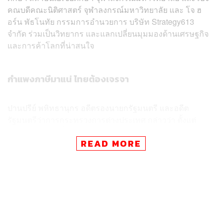
คณบดีคณะนิติศาสตร์ จุฬาลงกรณ์มหาวิทยาลัย และ โจ ฮ
อร์น พัธโนทัย กรรมการอำนวยการ บริษัท Strategy613
จำกัด ร่วมเป็นวิทยากร และแลกเปลี่ยนมุมมองด้านเศรษฐกิจ
และการค้าโลกที่น่าสนใจ
กำแพงภาษีมาแน่ ไทยต้องเจรจา
ปานปรีย์ พหิทธานุกร อดีตรองนายกรัฐมนตรี และอดีต
รัฐมนตรีว่าการกระทรวงการต่างประเทศ กล่าวว่า ตั้งแต่
ทรัมป์ชนะเลือกตั้งและมาเป็นประธานาธิบดีสหรัฐฯ ชาวโลก
READ MORE
ก็เชื่อว่าต้องดำเนินการตามนโยบายกีดกันการค้า โดยเฉพาะ
จากจีน แต่อัตราภาษีเท่าไรยังไม่ชัด แต่ก็มีการคาดการณ์กัน
ว่าน่าจะไปถึง 60%
เมื่อทรัมป์มาจะเกิดการเปลี่ยนแปลงค่อนข้างมาก ไม่ใช่แค่
ภาษีเท่านั้น เพราะอำนาจประธานาธิบดีทำได้เยอะมาก และ
เชื่อว่าทรัมป์ต้องใช้อำนาจเต็มที่ ไม่ใช่แค่ใช้กับจีนเท่านั้น แต่