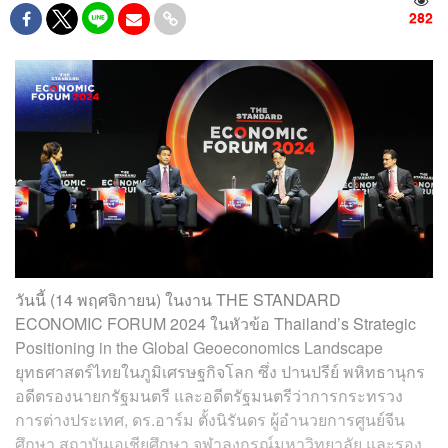
282
วันนี้ (14 พฤศจิกายน) ในงาน THE STANDARD
ECONOMIC FORUM 2024 ในหัวข้อ Thailand’s Strategic
Positioning in the Global Geoeconomics Landscape
ยุทธศาสตร์ไทยในภูมิเศรษฐกิจโลก ซึ่ง ปานปรีย์ พหิทธานุกร
อดีตรองนายกรัฐมนตรี และอดีตรัฐมนตรีว่าการกระทรวง
การต่างประเทศ, ดร.อาร์ม ตั้งนิรันดร ผู้อำนวยการศูนย์จีน
ศึกษา สถาบันเอเชียศึกษา จุฬาลงกรณ์มหาวิทยาลัย และรอง