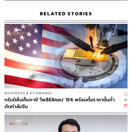
ยาวนาน 100 กว่าปี ซึ่งการเจรจาต้องมี Give and Take”
RELATED STORIES
ไทยเตรียมรับแรงกระแทกทางเศรษฐกิจ ‘2 เด้ง’
ปานปรีย์กล่าวเพิ่มว่า สำหรับผลกระทบจากสงครามการค้า
ประเทศไทยน่าจะได้รับผลกระทบ 2 เด้ง คือ 1. โดนภาษีจาก
สหรัฐฯ แต่จะมากแค่ไหนรัฐบาลก็ต้องพูดคุยมากขึ้นก่อนที่
สหรัฐฯ จะมาตั้งกำแพงภาษีกับเรา และ 2. ไทยจะเสีย
ดุลการค้ากับจีนเยอะขึ้น โดยก่อนหน้านี้จีนเข้ามาลงทุนใน
ไทยเยอะซึ่งก็เป็นเรื่องที่ดี แต่ก็ยังเสียดุลอยู่ เราต้องดูว่าเราจะ
รับมืออย่างไร
BUSINESS
/
ECONOMIC
“เราต้องมองภาพให้ออกจากบนลงล่างว่าตลาดของไทยอยู่
ทรัมป์สั่งเก็บภาษี ‘โพลีซิลิคอน’ 15% พร้อมตั้งราคาขั้นต่ำ
25
ตรงไหน ตรงไหนมีปัญหา เราควรเข้าไปค้าขายไหม แม้ไทย
ตัดกำลังจีน
จะเสี่ยงน้อยแต่ก็อยู่ที่ผู้ที่จะเข้าไปเจรจากับสหรัฐฯ และจีน”
ปานปรีย์กล่าวอีกว่า ปัจจุบันนี้ประเทศไทยวางตัวเป็นกลางทั้ง