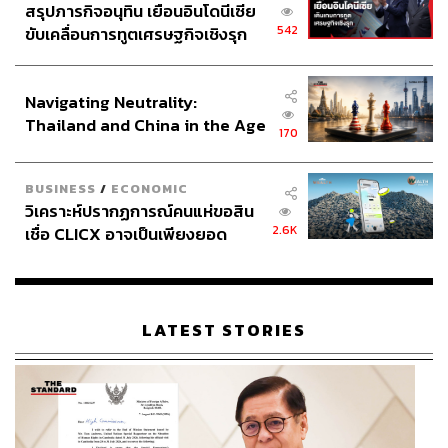
สรุปภารกิจอนุทิน เยือนอินโดนีเซีย
อร์น มองว่า ตอนนี้มองเห็นโอกาสในจีนเพราะราคาถูก และ
542
ขับเคลื่อนการทูตเศรษฐกิจเชิงรุก
นโยบายเปิดประตูยินดีต้อนรับ กฎระเบียบต่างๆ คลายขึ้นเยอะ
ประกาศหุ้นส่วนยุทธศาสตร์ไทย –
อินโดนีเซีย
จึงอยากให้มองว่าเราจะเด็ดส้มก่อนส้มหล่นอย่างไร เช่น
Navigating Neutrality:
การนำนวัตกรรมของจีนเข้ามา ยกตัวอย่าง เอาตลาดมาแลก
Thailand and China in the Age
กับเทคโนโลยี ใช้เป็นเงื่อนไขในการทำธุรกิจต่างๆ ซึ่งเชื่อว่า
170
of a New Global Order
ในระยะ 1-2 ปีข้างหน้า เป็นโอกาสของไทยที่จะทำเรื่องเหล่า
นี้ให้รอบคอบ และทำให้เกิดขึ้นได้จริง
BUSINESS
/
ECONOMIC
วิเคราะห์ปรากฏการณ์คนแห่ขอสิน
2.6K
เชื่อ CLICX อาจเป็นเพียงยอด
ภูเขาน้ำแข็ง ของปัญหาหนี้ครัว
สามารถติดตาม THE STANDARD WEALTH
เรือนไทยที่ถูกซุกไว้
ผ่านแอปพลิเคชันต่างๆ ที่คุณสะดวกหรือใช้งานอยู่แล้วได้เลย
LATEST STORIES
TAGS:
THE STANDARD ECONOMIC FORUM 2024: BRAVE
NEW WORLD เศรษฐกิจไทย ไล่กวดโลกใหม่