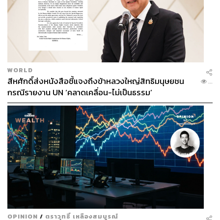
Donald Trump
เศรษฐกิจไทย
อาร์ม ตั้งนิรันดร
สงครามการค้า
THE STANDARD ECONOMIC FORUM
ปานปรีย์ พหิทธานุกร
THE STANDARD ECONOMIC FORUM 2024
WORLD
สีหศักดิ์ส่งหนังสือชี้แจงถึงข้าหลวงใหญ่สิทธิมนุษยชน
...
กรณีรายงาน UN ‘คลาดเคลื่อน-ไม่เป็นธรรม’
281
ABOUT THE AUTHOR
THE STANDARD TEAM
กองบรรณาธิการ THE STANDARD
OPINION
/
ตราวุทธิ์ เหลืองสมบูรณ์