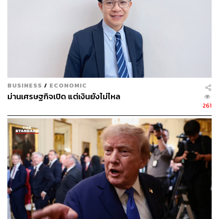
ในด้านความมั่นคงและเศรษฐกิจ เราไม่ได้อยู่ในจุดที่จะแข่ง
กับใครในเชิงเศรษฐกิจ เราต้องเตรียมความพร้อม และย้ำว่า
“ภาคเอกชนและรัฐไทยต้องทำงานอย่างใกล้ชิด เอกชนมอง
การค้าการลงทุนอย่างไร มีเป้าหมายอย่างไร อะไรที่เรามี
ความสามารถแข่งขัน หน้าที่การเจรจาก็เป็นหน้าที่ของ
รัฐบาล นโยบายก็เป็นหน้าที่ของทางการทูต”
BUSINESS
/
ECONOMIC
สงครามการค้ารอบใหม่ ไทยจะเจอ 3 บีบ
ม่านเศรษฐกิจเปิด แต่เงินยังไม่ไหล
261
ดร.อาร์ม ตั้งนิรันดร ผู้อำนวยการศูนย์จีนศึกษา สถาบันเอเชีย
ศึกษา จุฬาลงกรณ์มหาวิทยาลัย และรองคณบดีคณะ
นิติศาสตร์ จุฬาลงกรณ์มหาวิทยาลัย กล่าวว่า สงครามการค้า
รอบใหม่จะไม่เหมือนรอบเดิม ที่ผ่านมา ไทย เวียดนาม และ
อีกหลายๆ ประเทศมองว่าส้มจะหล่นเพราะการลงทุนจะมา
แต่จากนี้เราจะส่งสินค้าไปขายที่สหรัฐฯ แทนสินค้าจีน ไม่ง่าย
แบบเดิมแล้ว
เพราะหากย้อนดูช่วงหาเสียง ทรัมป์พูดชัดเจนว่าจะขึ้นภาษี