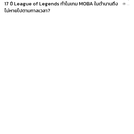
17 ปี League of Legends ทำไมเกม MOBA ในตำนานถึง
...
ไม่หายไปตามกาลเวลา?
News
Wealth
Pop
Podcast
Video
Now
Opinion
Careers
Events
Privacy
About
Contact
Policy
FOR
ADVERTISING
MEMBERSHIP