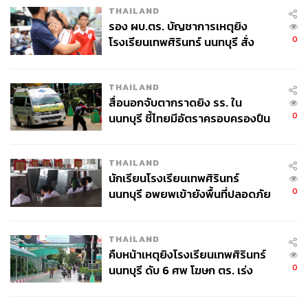
THAILAND
รอง ผบ.ตร. บัญชาการเหตุยิง
ท้ายที่สุดคือตลาดในประเทศต้องแข็งแกร่ง ทุกคนมักจะบอก
0
โรงเรียนเทพศิรินทร์ นนทบุรี สั่ง
ว่าสงครามการค้าเจ็บหมด แต่คนที่จะแย่จริงๆ คือคนที่
ค้นหา 2 รอบยืนยันไร้คนติดค้าง พบ
อ่อนแอ ไทยต้องแก้ปัญหาหนี้ครัวเรือน สังคมผู้สูงอายุ และ
ศพปู่-ย่าที่บ้านพักผู้ก่อเหตุ
ปรับโครงสร้างแรงงานที่มีทักษะ
THAILAND
สื่อนอกจับตากราดยิง รร. ใน
ดังนั้นไทยต้องเสริมสร้างความแข็งแกร่ง และเมื่อภาพใหญ่
0
นนทบุรี ชี้ไทยมีอัตราครอบครองปืน
ตลาดโลกจะยากขึ้น ไทยต้องหาช่องทางใหม่ๆ ตลอดจนการ
สูงในระดับต้นของภูมิภาค
ลงทุนที่มากกว่าการดึงการลงทุน เก็บส้มให้ได้มากที่สุด
เพราะยุคนี้เป็นยุคทะลวง หาโอกาส
THAILAND
นักเรียนโรงเรียนเทพศิรินทร์
“ไทยต้องกล้าบุกตลาดใหม่ๆ สร้างโอกาสใหม่”
0
นนทบุรี อพยพเข้ายังพื้นที่ปลอดภัย
ชั่วคราว หลังเหตุใช้อาวุธปืนภายใน
โรงเรียนคลี่คลาย
โอกาสในจีนเปิด ราคาถูก กฎระเบียบคลายตัว
THAILAND
คืบหน้าเหตุยิงโรงเรียนเทพศิรินทร์
0
นนทบุรี ดับ 6 ศพ โฆษก ตร. เร่ง
โจ ฮอร์น พัธโนทัย กรรมการอำนวยการ บริษัท Strategy613
สอบปมขโมยปืนปู่ก่อเหตุ
จำกัด กล่าวว่า ภาพรวมตอนนี้ที่เราเห็นว่าทุนจีนย้ายฐานมาที่