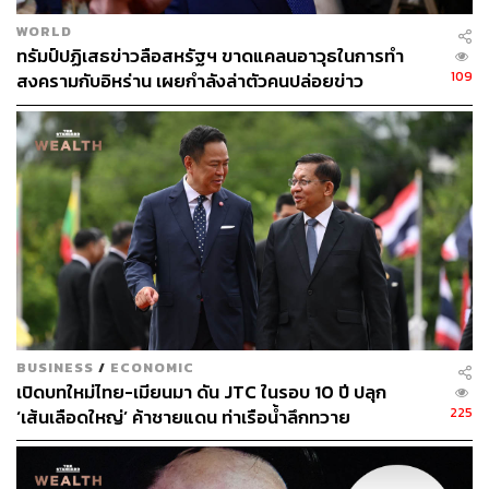
รุนแรง เร็วกว่าเดิม ทำเลยทันที และเป้าหมายไม่เหมือนเดิม
WORLD
รอบที่แล้วทรัมป์บอกเพิ่งเริ่มต้นเพราะไม่ซื้อจากจีน แต่ไปซื้อ
ทรัมป์ปฏิเสธข่าวลือสหรัฐฯ ขาดแคลนอาวุธในการทำ
เวียดนาม ไทย เม็กซิโก แทนที่จะขาดดุลกับจีนก็ไปขาด
109
สงครามกับอิหร่าน เผยกำลังล่าตัวคนปล่อยข่าว
ดุลการค้ากับประเทศเหล่านี้แทน
แต่เป้าหมายรอบนี้คือการทำให้โรงงานกลับมาที่สหรัฐฯ
สร้างงานให้ชาวอเมริกันที่เป็นฐานเสียงชนชั้นกลางให้กลับ
มา
เพราะฉะนั้นนโยบาย 3 ข้อที่ต้องจับตาคือ 1. ทรัมป์จะขึ้น
กำแพงภาษี 60% มากขึ้นถึง 2 เท่าตัว และ 4 เท่าตัวสำหรับจีน
2. ขึ้นกำแพงภาษีสินค้าทั่วโลก 10-20% และ 3. ขึ้นภาษี
เรื่อยๆ จนถึงจุดที่สมดุลการค้ากับประเทศนั้นๆ
BUSINESS
/
ECONOMIC
ดังนั้นหากบริษัทใดที่ผลิตในจีนจะเผชิญเพียง 2 ข้อแรก ต้อง
เปิดบทใหม่ไทย-เมียนมา ดัน JTC ในรอบ 10 ปี ปลุก
225
‘เส้นเลือดใหญ่’ ค้าชายแดน ท่าเรือน้ำลึกทวาย
ย้ายฐานการผลิตไปยังประเทศอื่นๆ เช่น ไทย เวียดนาม แต่ข้อ
กังวลคือข้อ 3 การขึ้นภาษีเรื่อยๆ ธุรกิจโลกหนีไม่รอดจาก
ประเด็นเหล่านี้ เพราะทรัมป์ชัดเจนว่าอยากให้โรงงานกลับมา