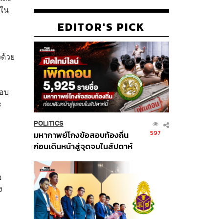
่ใน
EDITOR'S PICK
ด้วย
โอบ
ะ
POLITICS
597
มหากาพย์โกงข้อสอบท้องถิ่น
ก่อนเดินหน้าสู่จุดจบในสัปดาห์
นี้
อ
ง