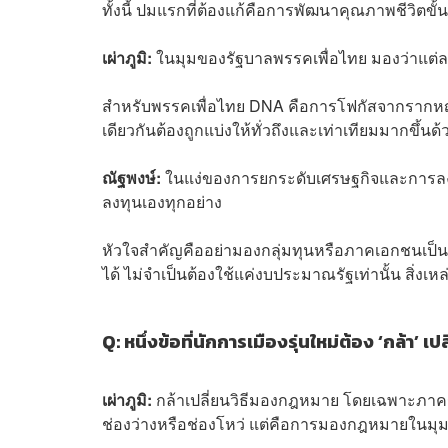
ทั้งนี้ ปมแรกที่ต้องแก้คือการพัฒนาคุณภาพชีวิต
เผ่าภูมิ:
ในมุมของรัฐบาลพรรคเพื่อไทย มองว่าแต่ล
สำหรับพรรคเพื่อไทย DNA คือการโฟกัสจากรากหญ้า
เดียวกันต้องถูกแบ่งให้ทั่วถึงและเท่าเทียมมากขึ้
ณัฐพงษ์:
ในแง่ของการยกระดับเศรษฐกิจและการลงทุน
ลงทุนเองทุกอย่าง
หัวใจสำคัญคืออย่ามองกลุ่มทุนหรือภาคเอกชนเป็นศ
ได้ ไม่จำเป็นต้องใช้แค่งบประมาณรัฐเท่านั้น สิ่ง
Q: หนึ่งข้อที่นักการเมืองรุ่นใหม่ต้อง ‘กล้า’ เปล
เผ่าภูมิ:
กล้าเปลี่ยนวิธีมองกฎหมาย โดยเฉพาะภาคราชก
ช่องว่างหรือช่องโหว่ แต่คือการมองกฎหมายในมุมก