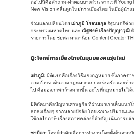
ต่อไปนี้คือคำถาม-คำตอบบางส่วน จากเวที Young L
New Vision
คลื่นลูกใหม่การเมืองไทย ในมือผู้นำ
ร่วมแลกเปลี่ยนโดย
เผ่าภูมิ โรจนสกุล
รัฐมนตรีช่ว
กระทรวงมหาดไทย และ
ณัฐพงษ์ เรืองปัญญาวุฒิ
ห
รายการโดย
ชยพล มาลานิ
ยม
Content Creator
TH
Q: โจทย์การเมืองไทยในมุมมองคนรุ่นใหม่
เผ่าภูมิ:
มิติแรกคือเรื่องวิธีมองกฎหมาย ซึ่งภาคร
ตามตัวบท เดินตามกฎหมายแบบเคร่งครัด และทำตาม
ไป คือมองภาพกว้างมากขึ้น อะไรที่กฎหมายไม่ได้เขียน
มิติถัดมาคือปัญหาเศรษฐกิจ ที่ผ่านมาเราเห็นแนวโ
ลดลงเรื่อยๆ จากหลายปัจจัย โดยเฉพาะปริมาณและคุณ
ใช้กลไกภาษี เรื่องสภาพคล่องก็สำคัญ เน้นการปล่อย
ซาบีดา:
โจทย์สำคัญคือการทำงานโดยตั้งต้นจากป