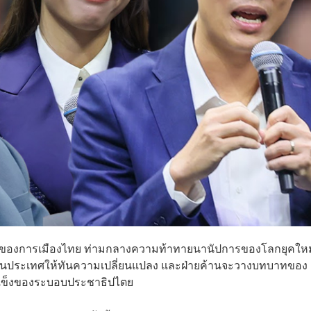
วอำนาจของการเมืองไทย ท่ามกลางความท้าทายนานัปการของโลกยุคใหม
ื่อนประเทศให้ทันความเปลี่ยนแปลง และฝ่ายค้านจะวางบทบาทของ
มแข็งของระบอบประชาธิปไตย