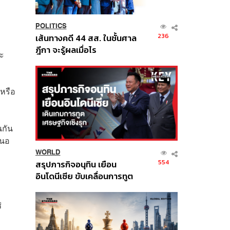
POLITICS
236
เส้นทางคดี 44 สส. ในชั้นศาล
ฎีกา จะรู้ผลเมื่อไร
ณะ
หรือ
นกัน
สนอ
WORLD
554
สรุปภารกิจอนุทิน เยือน
อินโดนีเซีย ขับเคลื่อนการทูต
เศรษฐกิจเชิงรุก ประกาศหุ้น
ส่วนยุทธศาสตร์ไทย –
่
อินโดนีเซีย