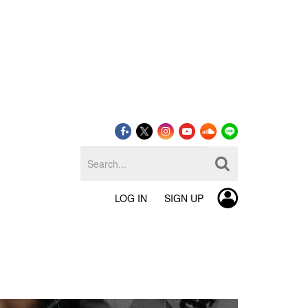
LOG IN
SIGN UP