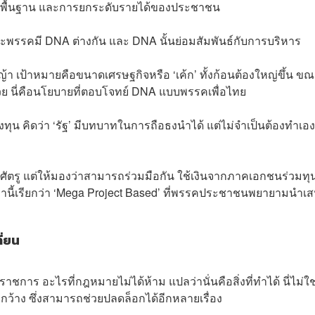
ขั้นพื้นฐาน และการยกระดับรายได้ของประชาชน
ะพรรคมี DNA ต่างกัน และ DNA นั้นย่อมสัมพันธ์กับการบริหาร
 เป้าหมายคือขนาดเศรษฐกิจหรือ ‘เค้ก’ ทั้งก้อนต้องใหญ่ขึ้น ข
นด้วย นี่คือนโยบายที่ตอบโจทย์ DNA แบบพรรคเพื่อไทย
 คิดว่า ‘รัฐ’ มีบทบาทในการถือธงนำได้ แต่ไม่จำเป็นต้องทำเอง
ัตรู แต่ให้มองว่าสามารถร่วมมือกัน ใช้เงินจากภาคเอกชนร่วมทุ
เหล่านี้เรียกว่า ‘Mega Project Based’ ที่พรรคประชาชนพยายามนำเ
ี่ยน
าร อะไรที่กฎหมายไม่ได้ห้าม แปลว่านั่นคือสิ่งที่ทำได้ นี่ไม่ใช
ว้าง ซึ่งสามารถช่วยปลดล็อกได้อีกหลายเรื่อง