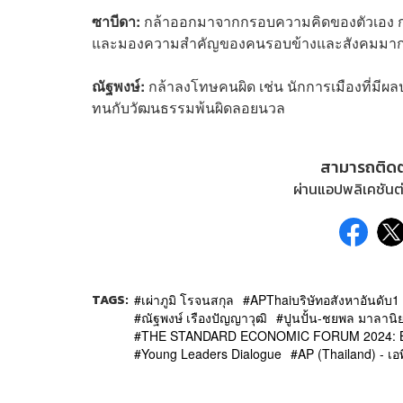
ซาบีดา:
กล้าออกมาจากกรอบความคิดของตัวเอง กล้า
และมองความสำคัญของคนรอบข้างและสังคมมาก
ณัฐพงษ์:
กล้าลงโทษคนผิด เช่น นักการเมืองที่มีผล
ทนกับวัฒนธรรมพ้นผิดลอยนวล
สามารถติด
ผ่านแอปพลิเคชันต่
TAGS:
เผ่าภูมิ โรจนสกุล
APThaiบริษัทอสังหาอันดับ1
ณัฐพงษ์ เรืองปัญญาวุฒิ
ปูนปั้น-ชยพล มาลานิ
THE STANDARD ECONOMIC FORUM 2024: BR
Young Leaders Dialogue
AP (Thailand) - เอ