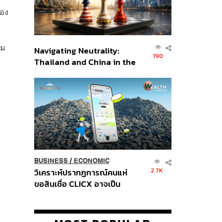
เอง
อม
Navigating Neutrality:
190
Thailand and China in the
Age of a New Global
Order
BUSINESS
/
ECONOMIC
2.7K
วิเคราะห์ปรากฏการณ์คนแห่
ขอสินเชื่อ CLICX อาจเป็น
เพียงยอดภูเขาน้ำแข็ง ของ
ปัญหาหนี้ครัวเรือนไทยที่ถูกซุก
ไว้