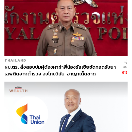
42
ABOUT THE AUTHOR
วิโรจน์ เลิศจิตต์ธรรม
Senior Content Creator กองข่าวต่างประเทศ
THE STANDARD
THAILAND
ผบ.ตร. สั่งสอบปมผู้ต้องหาฆ่าพี่น้องรัสเซียซัดทอดรับยา
615
เสพติดจากตำรวจ ลงโทษวินัย-อาญาเด็ดขาด