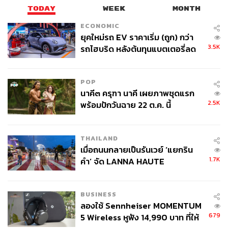
TODAY
WEEK
MONTH
ECONOMIC
ยุคใหม่รถ EV ราคาเริ่ม (ถูก) กว่า
3.5K
รถไฮบริด หลังต้นทุนแบตเตอรี่ลด
ลง - จีนแห่บุกตลาดเกิดใหม่
POP
นาคี๓ ครุฑา นาคี เผยภาพชุดแรก
2.5K
พร้อมปักวันฉาย 22 ต.ค. นี้
THAILAND
เมื่อถนนกลายเป็นรันเวย์ ‘แยกริน
1.7K
คำ’ จัด LANNA HAUTE
COUTURE กลางสายฝน
BUSINESS
ลองใช้ Sennheiser MOMENTUM
679
5 Wireless หูฟัง 14,990 บาท ที่ให้