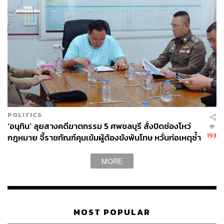
POLITICS
‘อนุทิน’ ลุยสางคดีฆาตกรรม 5 ศพชลบุรี สั่งปิดช่องโหว่
193
กฎหมาย จี้ราชทัณฑ์คุมเข้มผู้ต้องขังพ้นโทษ หวั่นก่อเหตุซ้ำ
รอย
MORE
MOST POPULAR