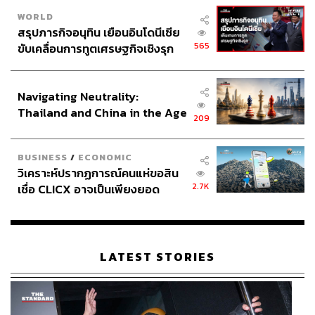
WORLD
สรุปภารกิจอนุทิน เยือนอินโดนีเซีย
565
ขับเคลื่อนการทูตเศรษฐกิจเชิงรุก
ประกาศหุ้นส่วนยุทธศาสตร์ไทย –
อินโดนีเซีย
Navigating Neutrality:
Thailand and China in the Age
209
of a New Global Order
BUSINESS
/
ECONOMIC
วิเคราะห์ปรากฏการณ์คนแห่ขอสิน
2.7K
เชื่อ CLICX อาจเป็นเพียงยอด
ภูเขาน้ำแข็ง ของปัญหาหนี้ครัว
เรือนไทยที่ถูกซุกไว้
LATEST STORIES