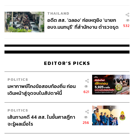
ผู้ใช้ถอดเปลี่ยนแบตเองได้ ก่อนกฎ
EU บังคับปีหน้า
THAILAND
อดีต สส. ‘ฉลอง’ ก่อเหตุยิง ‘นายก
532
อบจ.นนทบุรี’ ที่สำนักงาน ตำรวจรุด
ลงพื้นที่
EDITOR'S PICKS
POLITICS
มหากาพย์โกงข้อสอบท้องถิ่น ก่อน
621
เดินหน้าสู่จุดจบในสัปดาห์นี้
POLITICS
เส้นทางคดี 44 สส. ในชั้นศาลฎีกา
256
จะรู้ผลเมื่อไร