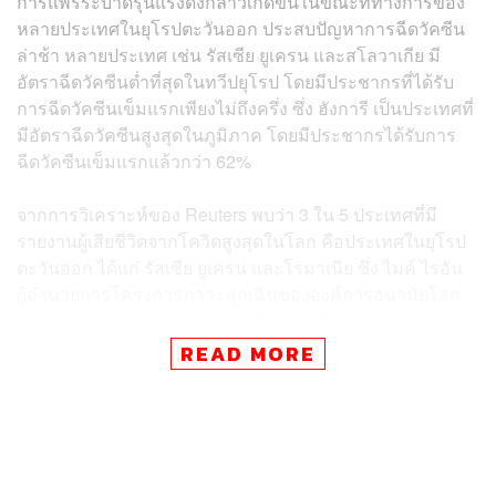
การแพร่ระบาดรุนแรงดังกล่าวเกิดขึ้นในขณะที่ทางการของ
หลายประเทศในยุโรปตะวันออก ประสบปัญหาการฉีดวัคซีน
ล่าช้า หลายประเทศ เช่น รัสเซีย ยูเครน และสโลวาเกีย มี
อัตราฉีดวัคซีนต่ำที่สุดในทวีปยุโรป โดยมีประชากรที่ได้รับ
การฉีดวัคซีนเข็มแรกเพียงไม่ถึงครึ่ง ซึ่ง ฮังการี เป็นประเทศที่
มีอัตราฉีดวัคซีนสูงสุดในภูมิภาค โดยมีประชากรได้รับการ
ฉีดวัคซีนเข็มแรกแล้วกว่า 62%
จากการวิเคราะห์ของ Reuters พบว่า 3 ใน 5 ประเทศที่มี
รายงานผู้เสียชีวิตจากโควิดสูงสุดในโลก คือประเทศในยุโรป
ตะวันออก ได้แก่ รัสเซีย ยูเครน และโรมาเนีย ซึ่ง ไมค์ ไรอัน
ผู้อำนวยการโครงการภาวะฉุกเฉินขององค์การอนามัยโลก
(WHO) ระบุว่า ปัจจัยการระบาดที่รุนแรงในยุโรปตะวันออก
มาจากการรวมตัวกันในที่ร่มและไม่รักษาระยะห่างของ
READ MORE
ประชาชน รวมถึงไม่ปฏิบัติตามมาตรการป้องกันการระบาด
อย่างจริงจัง ภายหลังทางการของหลายประเทศ ยกเลิก
มาตรการควบคุมและป้องกันที่เข้มงวด อีกทั้งยังเป็นช่วงฤดู
หนาวที่ทำให้การแพร่ระบาดเพิ่มสูงขึ้น