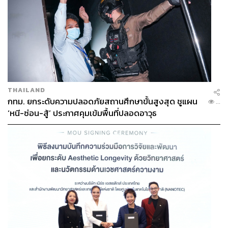
THAILAND
กทม. ยกระดับความปลอดภัยสถานศึกษาขั้นสูงสุด ชูแผน
...
‘หนี-ซ่อน-สู้’ ประกาศคุมเข้มพื้นที่ปลอดอาวุธ