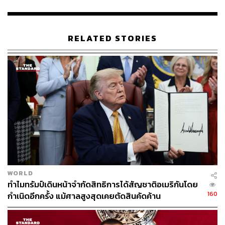
ภาพ:
Photo by Sergei Savostyanov / TASS via Getty
Images
อ้างอิง:
RELATED STORIES
https://www.aljazeera.com/news/2021/10/24/as-outbr
eak-worsens-covid-19-cases-in-eastern-europe-near
-20m
https://www.reuters.com/world/europe/outbreak-wors
ens-covid-19-cases-eastern-europe-near-20-million-
2021-10-24/
TAGS:
Russia
ผู้ป่วย
Europe
Ukraine
Romania
เชื้อไวรัสโคโรนา
ยอดผู้เสียชีวิต
COVID-19
WORLD
ทำไมทรัมป์เดินหน้าจำกัดสิทธิการได้สัญชาติอเมริกันโดย
160
กำเนิดอีกครั้ง แม้ศาลสูงสุดเคยตัดสินคัดค้าน