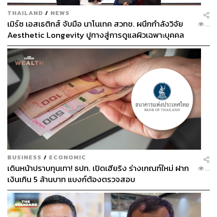
THAILAND
/
NEWS
เมิร์ซ เอสเธติกส์ จับมือ นาโนเทค สวทช. ผนึกกำลังวิจัย
...
Aesthetic Longevity ปูทางสู่การดูแลผิวเฉพาะบุคคล
[PR NEWS]
BUSINESS
/
ECONOMIC
เดินหน้าปราบทุนเทา! ธปท. เปิดเฮียริง ร่างเกณฑ์ใหม่ ฝาก
...
เงินเกิน 5 ล้านบาท แบงก์ต้องตรวจสอบ