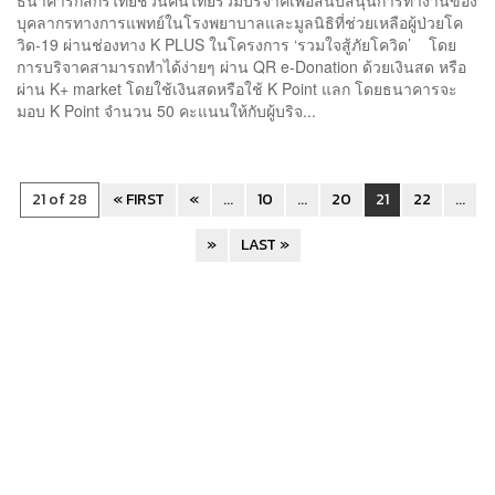
บุคลากรทางการแพทย์ในโรงพยาบาลและมูลนิธิที่ช่วยเหลือผู้ป่วยโค
วิด-19 ผ่านช่องทาง K PLUS ในโครงการ ‘รวมใจสู้ภัยโควิด’ โดย
การบริจาคสามารถทำได้ง่ายๆ ผ่าน QR e-Donation ด้วยเงินสด หรือ
ผ่าน K+ market โดยใช้เงินสดหรือใช้ K Point แลก โดยธนาคารจะ
มอบ K Point จำนวน 50 คะแนนให้กับผู้บริจ...
21 of 28
« FIRST
«
...
10
...
20
21
22
...
»
LAST »