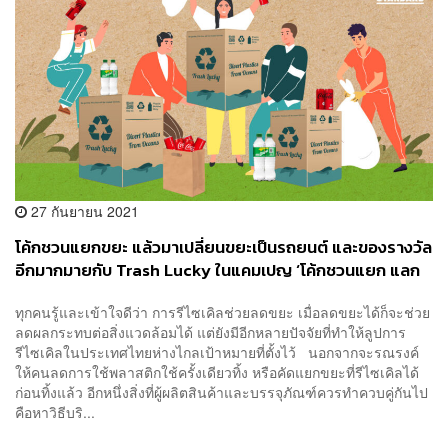
27 กันยายน 2021
โค้กชวนแยกขยะ แล้วมาเปลี่ยนขยะเป็นรถยนต์ และของรางวัล
อีกมากมายกับ Trash Lucky ในแคมเปญ ‘โค้กชวนแยก แลก
ลุ้นโชคกับ Trash Lucky’ [PR News]
ทุกคนรู้และเข้าใจดีว่า การรีไซเคิลช่วยลดขยะ เมื่อลดขยะได้ก็จะช่วย
ลดผลกระทบต่อสิ่งแวดล้อมได้ แต่ยังมีอีกหลายปัจจัยที่ทำให้ลูปการ
รีไซเคิลในประเทศไทยห่างไกลเป้าหมายที่ตั้งไว้ นอกจากจะรณรงค์
ให้คนลดการใช้พลาสติกใช้ครั้งเดียวทิ้ง หรือคัดแยกขยะที่รีไซเคิลได้
ก่อนทิ้งแล้ว อีกหนึ่งสิ่งที่ผู้ผลิตสินค้าและบรรจุภัณฑ์ควรทำควบคู่กันไป
คือหาวิธีบริ...