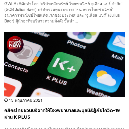
GWLR) ที่จัดทำโดย ‘บริษัทหลักทรัพย์ ไทยพาณิชย์ จูเลียส แบร์ จำกัด’
(SCB Julius Baer) บริษัทร่วมทุนระหว่าง ‘ธนาคารไทยพาณิชย์’
ธนาคารพาณิชย์ไทยแห่งแรกของประเทศ และ ‘จูเลียส แบร์’ (Julius
Baer) ผู้นำธุรกิจบริหารความมั่งคั่งชั้นนำ...
13 พฤษภาคม 2021
กสิกรไทยชวนบริจาคให้โรงพยาบาลและมูลนิธิสู้ภัยโควิด-19
ผ่าน K PLUS
ธนาคารกสิกรไทยชวนคนไทยร่วมบริจาคเพื่อสนับสนุนการทำงานของ