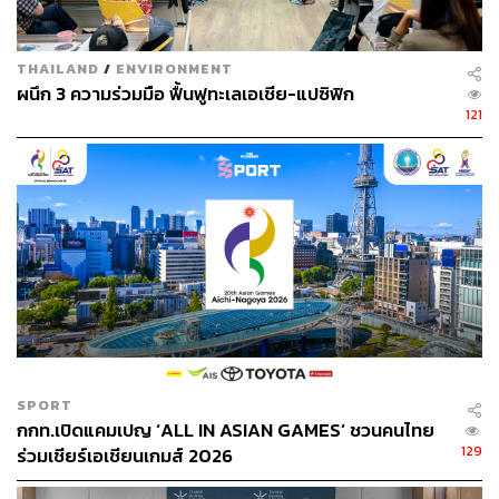
3 Madam ตัวแม่ทั้ง 3 ท่าน คอยทำหน้าที่เป็นทั้งพี่เลี้ยง
ให้คำแนะนำ คำปรึกษา และคัดเลือกผู้เป็น Sexy Mama
THAILAND
/
ENVIRONMENT
ผนึก 3 ความร่วมมือ ฟื้นฟูทะเลเอเชีย-แปซิฟิก
อันดับแรกที่เป็นความน่าสนใจอย่างมากของรายการนี้คือ
121
การคัดเลือก Mama ทั้ง 20 คนจากทุกภาคทั่วประเทศ ซึ่งมี
ความหลากหลายทั้งในด้านอายุ สถานะ อาชีพ และ
บุคลิกภาพ เช่น ด้านอาชีพนั้นมีทั้งที่เป็นเน็ตไอดอล, แม่ค้า
ออนไลน์, เจ้าของคณะเชิดสิงโต, นักข่าว, นักเพาะกายหญิง
เจ้าของค่ายมวย, อาจารย์มหาวิทยาลัย เป็น ดร., แม่บ้าน,
นางงาม, นักร้อง, นักเต้น ฯลฯ​ ส่วนด้านสถานะก็มีทั้งที่เป็น
สาวโสด แม่ม่าย คุณแม่ลูกดก และคุณแม่ที่มีลูกตั้งแต่ยังอายุ
น้อย เป็นต้น โดยในจำนวน Mama ทั้ง 20 คนนี้มีอายุตั้งแต่ 30
ขึ้นไปจนถึง 59 ปีเลยทีเดียว
ความสนุกและน่าสนใจลำดับที่สองคือ ตลอดทั้ง 13 อีพีใน
SPORT
การค้นหา Sexy Mama คนแรกของประเทศไทยนั้น เหล่า
กกท.เปิดแคมเปญ ‘ALL IN ASIAN GAMES’ ชวนคนไทย
Mama จะแข่งขันกันปฏิบัติภารกิจในแต่ละอีพีที่เรียกว่า
129
ร่วมเชียร์เอเชียนเกมส์ 2026
Quest และ Sassy Fight เพื่อที่จะแสดงศักยภาพของตนเอง
ออกมา แต่ละสัปดาห์ก็จะมีโจทย์ท้าทายทั้งในเรื่องของพละ