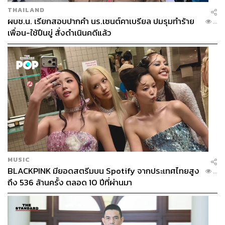
THAILAND
ผบช.น. เรียกสอบปากคำ นร.เซนต์คาเบรียล ปมรุมทำร้าย
...
เพื่อน-ใช้ปืนขู่ สั่งดำเนินคดีแล้ว
MUSIC
BLACKPINK มียอดสตรีมบน Spotify จากประเทศไทยสูง
...
ถึง 536 ล้านครั้ง ตลอด 10 ปีที่ผ่านมา