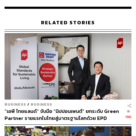
RELATED STORIES
เหล่า Mama ผู้หญิง 30+ จากทุกภาคทั่วประเทศ หลากหลาย
สถานะและอาชีพ
เข้าร่วมแข่งขันเพื่อเฟ้นหา Sexy Mama คนแรกของเมืองไทย
ผู้เข้าแข่งขันในเรียลิตี้นี้เป็นผู้หญิงอายุ 30 ปี+ คัดเลือกจากผู้
หญิงทั่วประเทศที่สมัครกันเข้ามากว่า 200 คน จนเหลืออยู่
BUSINESS
/
BUSINESS
เพียงแค่ 20 คน ซึ่งเรียกว่า ‘Mama’ และทุกคนต้องแข่งขันกัน
“เอพี ไทยแลนด์” จับมือ “นิปปอนเพนต์” ยกระดับ Green
เพื่อที่จะค้นหา Sexy Mama ตัวแทนของผู้หญิงยุคใหม่ที่มีครบ
196
Partner รายแรกในไทยสู่มาตรฐานโลกด้วย EPD
ทั้งความมั่นใจ โดดเด่นทั้งบุคลิกภาพ ภาพลักษณ์ ความคิด
International พร้อมชูแนวคิด Global Standards for
ทัศนคติ และความสามารถ เป็นแรงบันดาลใจของผู้หญิงยุค
Global Sustainable Living ส่งมอบบ้านคุณภาพ ลด