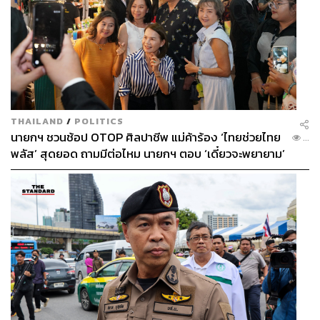
THAILAND
/
POLITICS
นายกฯ ชวนช้อป OTOP ศิลปาชีพ แม่ค้าร้อง ‘ไทยช่วยไทย
...
พลัส’ สุดยอด ถามมีต่อไหม นายกฯ ตอบ ‘เดี๋ยวจะพยายาม’