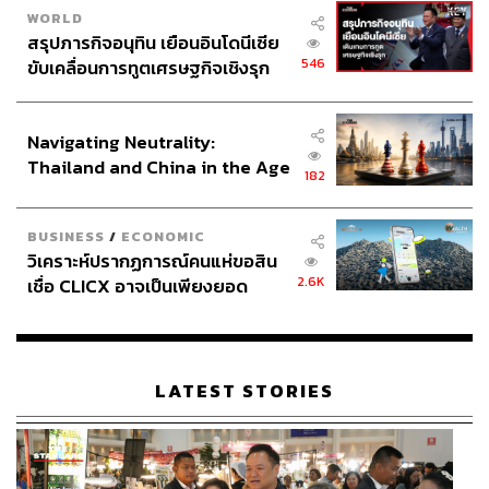
WORLD
สรุปภารกิจอนุทิน เยือนอินโดนีเซีย
546
ขับเคลื่อนการทูตเศรษฐกิจเชิงรุก
ประกาศหุ้นส่วนยุทธศาสตร์ไทย –
อินโดนีเซีย
Navigating Neutrality:
Thailand and China in the Age
182
of a New Global Order
BUSINESS
/
ECONOMIC
วิเคราะห์ปรากฏการณ์คนแห่ขอสิน
2.6K
เชื่อ CLICX อาจเป็นเพียงยอด
ภูเขาน้ำแข็ง ของปัญหาหนี้ครัว
เรือนไทยที่ถูกซุกไว้
LATEST STORIES