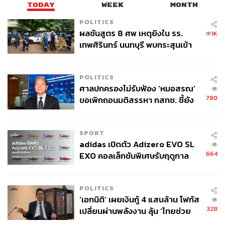
Confidence:
ความมั่นใจจากภายใน ไม่ใช่แค่ความ
TODAY
WEEK
MONTH
เฟียซ
POLITICS
Perfect:
ความสมบูรณ์แบบ ซึ่งหมายถึงพอดีในแบบ
ผลชันสูตร 8 ศพ เหตุยิงใน รร.
1K
ฉบับของตัวเอง เหมาะสมและคู่ควร
เทพศิรินทร์ นนทบุรี พบกระสุนเข้า
จุดสำคัญ ‘ศีรษะ-หน้าอก’ ครูถูกยิง
4 นัด จากระยะไกล
เรียลิตี้น้ำดีที่ Empower ผู้หญิง
POLITICS
ศาลปกครองไม่รับฟ้อง ‘หมอสรณ’
780
ขอเพิกถอนมติสรรหา กสทช. ชี้ยัง
ไม่ใช่ผู้เดือดร้อนเสียหาย
SPORT
adidas เปิดตัว Adizero EVO SL
664
EXO คอลเล็กชันพิเศษรับฤดูกาล
College Football
POLITICS
‘เอกนิติ’ เผยเงินกู้ 4 แสนล้าน โฟกัส
328
เปลี่ยนผ่านพลังงาน ลุ้น ‘ไทยช่วย
ไทยพลัส’ เฟส 2 รอประเมินความ