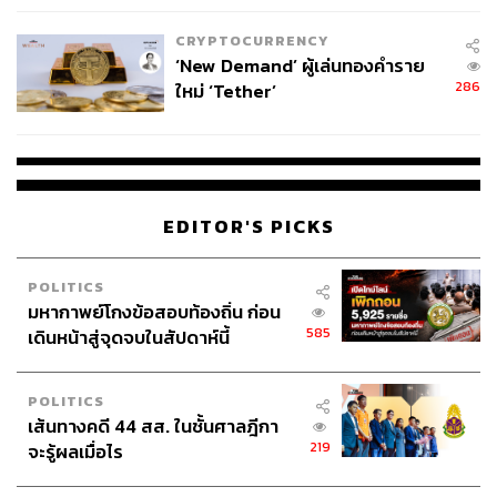
เหมาะสม
CRYPTOCURRENCY
‘New Demand’ ผู้เล่นทองคำราย
286
ใหม่ ‘Tether’
EDITOR'S PICKS
POLITICS
มหากาพย์โกงข้อสอบท้องถิ่น ก่อน
585
เดินหน้าสู่จุดจบในสัปดาห์นี้
POLITICS
เส้นทางคดี 44 สส. ในชั้นศาลฎีกา
219
จะรู้ผลเมื่อไร