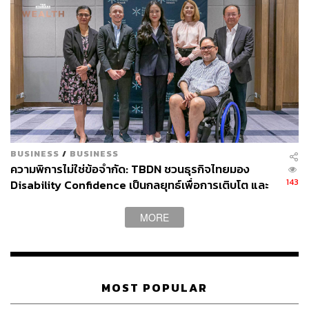
กำลัง ความคิดสร้างสรรค์ ความกล้าแสดงออก ความมั่นใจ
สติปัญญา และไหวพริบ ดึงให้แสดงออกถึงพลังใจและความ
สามารถของผู้หญิง เช่น การแข่งไตรกีฬา, ออกแบบ Sassy
Meal อาหารสุขภาพ, แข่งขันจัดบ้าน, จัดจานผลไม้ พิสูจน์
ความเป็นแม่บ้านแม่เรือน, ออกแบบโชว์ทำการแสดง, เล่น
กายกรรมห่วง Aerial Hoop, Debate, เล่นเกม Beat Saber
พิสูจน์ความฟิต และโต้วาที ฯลฯ มีทั้งการแข่งขันเดี่ยวและ
แข่งกันเป็นทีม ซึ่งจะมีการตัดผู้เข้าแข่งขันออกไปในแต่ละ
สัปดาห์ จนได้ผู้ชนะเลิศในอีพีสุดท้าย โดยสิ่งที่เรียลิตี้นี้มองหา
BUSINESS
/
BUSINESS
ในการเป็นไอคอนตัวแม่ Sexy Mama คนแรกของ
ความพิการไม่ใช่ข้อจำกัด: TBDN ชวนธุรกิจไทยมอง
ประเทศไทยนั้นต้องมีคุณสมบัติครบถ้วนดังนี้
143
Disability Confidence เป็นกลยุทธ์เพื่อการเติบโต และ
อนาคตแรงงานไทย
Sexy:
เซ็กซี่ มีเสน่ห์ ที่ไม่ใช่แค่การแต่งตัวเซ็กซี่ แต่เป็น
MORE
ความมั่นใจ ความเป็นตัวของตัวเอง ที่โดดเด่นทั้ง
ภายในและภายนอก
Glamorous:
ความโก้หรู ที่ไม่ใช่แค่ดูแพง แต่คือการ
วางตัว ความเคารพตัวเองจากภายในที่จะทำให้ดูดี ดู
MOST POPULAR
แพง ทั้งความคิด ทัศนคติ และบุคลิกภายนอก