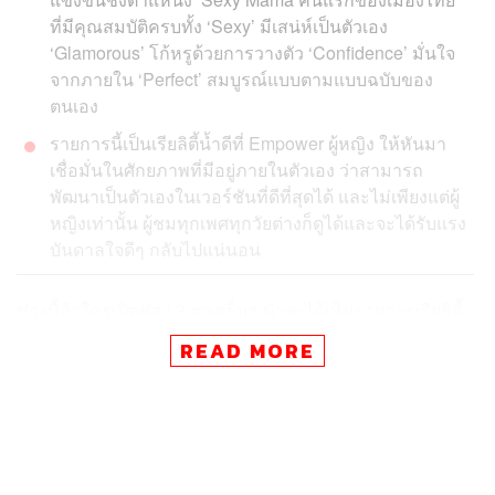
ที่มีคุณสมบัติครบทั้ง ‘Sexy’ มีเสน่ห์เป็นตัวเอง
‘Glamorous’ โก้หรูด้วยการวางตัว ‘Confidence’ มั่นใจ
จากภายใน ‘Perfect’ สมบูรณ์แบบตามแบบฉบับของ
ตนเอง
รายการนี้เป็นเรียลิตี้น้ำดีที่ Empower ผู้หญิง ให้หันมา
เชื่อมั่นในศักยภาพที่มีอยู่ภายในตัวเอง ว่าสามารถ
พัฒนาเป็นตัวเองในเวอร์ชันที่ดีที่สุดได้ และไม่เพียงแต่ผู้
หญิงเท่านั้น ผู้ชมทุกเพศทุกวัยต่างก็ดูได้และจะได้รับแรง
บันดาลใจดีๆ กลับไปแน่นอน
ช่วงนี้ถ้าใครเปิดช่อง 3 ช่วงเย็นๆ น่าจะได้เห็นรายการเรียลิตี้
โชว์รูปแบบแปลกใหม่ที่ชื่อ
Sexy Mama
ซึ่งนำผู้หญิงอายุ 30+
READ MORE
ขึ้นไป จำนวน 20 คนจากทั่วประเทศ มาแข่งขันกันเพื่อเป็น
‘ไอคอนตัวแม่’ เจ้าของตำแหน่ง Sexy Mama คนแรกของ
ประเทศไทย ซึ่ง THE STANDARD คิดว่ารายการนี้น่าสนใจ
ตรงความโดดเด่นที่เป็น ‘เรียลิตี้น้ำดี’ ที่นอกจากจะ
Empower
ผู้หญิงแล้ว ยังรับชมได้ทุกเพศทุกวัยอีกด้วย ทำไมถึงกล่าวเช่น