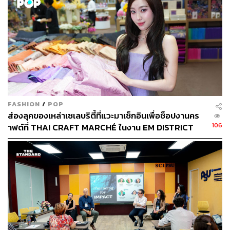
ใหม่ โดยมีเหล่า Madam ตัวแม่แห่งวงการบันเทิง 3 ท่าน คอย
ผลกระทบต่อสิ่งแวดล้อม พร้อมปั้นนักออกแบบที่ใส่ใจโลก
ทำหน้าที่เป็นทั้งพี่เลี้ยง ให้คำแนะนำ คำปรึกษา และคัดเลือก
ผู้ที่เหมาะสมเป็น Sexy Mama โดย Madam ที่อยู่ร่วมใน
รายการมาตั้งแต่ต้น ได้แก่ แคทรียา อิงลิช, ฮาน่า ทัศนาวลัย
และ แพนเค้ก เขมนิจ แถมในแต่ละอีพีก็ยังมี Expert ตัวจริง
จากทุกวงการที่จะมาร่วมรายการด้วย
FASHION
/
POP
ส่องลุคของเหล่าเซเลบริตี้ที่แวะมาเช็กอินเพื่อช็อปงานคร
106
าฟต์ที่ THAI CRAFT MARCHÉ ในงาน EM DISTRICT
SENSE OF THAI 2026 [PR NEWS]