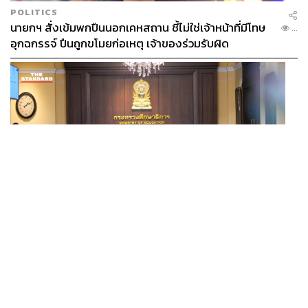
POLITICS
นายกฯ สั่งเข้มพกปืนนอกเคหสถาน ชี้ไม่ใช่เจ้าหน้าที่มีโทษ
...
อุกฉกรรจ์ ปืนถูกขโมยก่อเหตุ เจ้าของร่วมรับผิด
POLITICS
ยศชนัน เคาะแผนความปลอดภัยในรั้วโรงเรียน 90 วัน ส่ง
...
นักสุขภาพจิตดูแล-คุมเข้มคัดกรองสิ่งผิดกฎหมาย