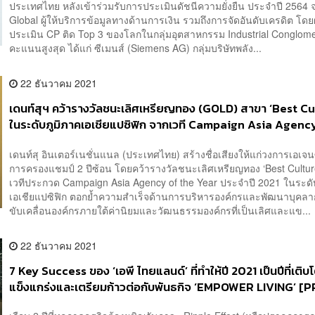
ประเทศไทย หลังเข้าร่วมรับการประเมินดัชนีความยั่งยืน ประจำปี 2564
Global ผู้ให้บริการข้อมูลทางด้านการเงิน รวมถึงการจัดอันดับเครดิต โ
ประเมิน CP ติด Top 3 ของโลกในกลุ่มอุตสาหกรรม Industrial Conglom
คะแนนสูงสุด ได้แก่ ซีเมนส์ (Siemens AG) กลุ่มบริษัทพลัง...
22 ธันวาคม 2021
เดนท์สุฯ คว้ารางวัลชนะเลิศเหรียญทอง (GOLD) สาขา ‘Best Cu
ในระดับภูมิภาคเอเชียแปซิฟิก จากเวที Campaign Asia Agenc
Year 2021 [PR NEWS]
เดนท์สุ อินเตอร์เนชั่นแนล (ประเทศไทย) สร้างชื่อเสียงให้แก่วงการเอเจ
การครองแชมป์ 2 ปีซ้อน โดยคว้ารางวัลชนะเลิศเหรียญทอง ‘Best Cultur
เวทีประกวด Campaign Asia Agency of the Year ประจำปี 2021 ในระดั
เอเชียแปซิฟิก ตอกย้ำความสำเร็จด้านการบริหารองค์กรและพัฒนาบุคลา
ขับเคลื่อนองค์กรภายใต้ค่านิยมและวัฒนธรรมองค์กรที่เป็นเลิศและแข...
22 ธันวาคม 2021
7 Key Success ของ ‘เอพี ไทยแลนด์’ ที่ทำให้ปี 2021 เป็นปีที่เติบ
แข็งแกร่งและเตรียมก้าวต่อกับพันธกิจ ‘EMPOWER LIVING’ [P
NEWS]