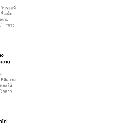
ท ในรอบที่
ื้อเต็ม
รงตาม
กัน’ “การ
าง
วมงาน
ง
ที่มีความ
 และให้
งกล่าว
าไก่’