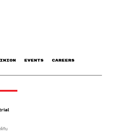
INION
EVENTS
CAREERS
trial
ห้กับ