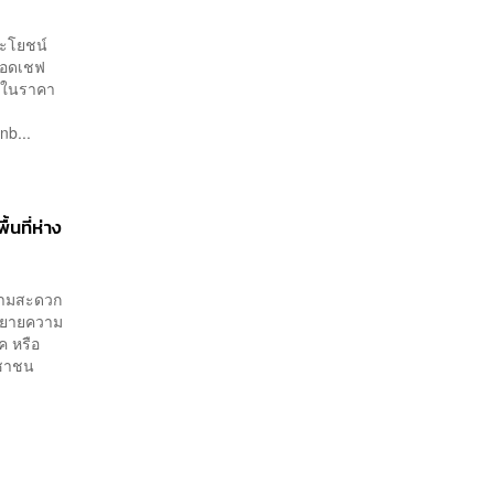
ระโยชน์
ดยอดเชฟ
ยมในราคา
l
nb...
นที่ห่าง
ความสะดวก
รขยายความ
ค หรือ
ะชาชน