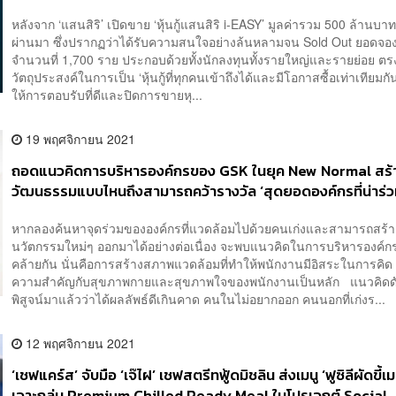
NEWS]
หลังจาก ‘แสนสิริ’ เปิดขาย ‘หุ้นกู้แสนสิริ i-EASY’ มูลค่ารวม 500 ล้านบา
ผ่านมา ซึ่งปรากฏว่าได้รับความสนใจอย่างล้นหลามจน Sold Out ยอดจองซ
จำนวนที่ 1,700 ราย ประกอบด้วยทั้งนักลงทุนทั้งรายใหญ่และรายย่อย ต
วัตถุประสงค์ในการเป็น ‘หุ้นกู้ที่ทุกคนเข้าถึงได้และมีโอกาสซื้อเท่าเทียม
ให้การตอบรับที่ดีและปิดการขายหุ...
19 พฤศจิกายน 2021
ถอดแนวคิดการบริหารองค์กรของ GSK ในยุค New Normal สร้
วัฒนธรรมแบบไหนถึงสามารถคว้ารางวัล ‘สุดยอดองค์กรที่น่าร่
ด้วยมากที่สุดในเอเชีย’ ไปครอง [PR News]
หากลองค้นหาจุดร่วมขององค์กรที่แวดล้อมไปด้วยคนเก่งและสามารถสร้า
นวัตกรรมใหม่ๆ ออกมาได้อย่างต่อเนื่อง จะพบแนวคิดในการบริหารองค์กร
คล้ายกัน นั่นคือการสร้างสภาพแวดล้อมที่ทำให้พนักงานมีอิสระในการคิด
ความสำคัญกับสุขภาพกายและสุขภาพใจของพนักงานเป็นหลัก แนวคิดดั
พิสูจน์มาแล้วว่าได้ผลลัพธ์ดีเกินคาด คนในไม่อยากออก คนนอกที่เก่งร...
12 พฤศจิกายน 2021
‘เชฟแคร์ส’ จับมือ ‘เจ๊ไฝ’ เชฟสตรีทฟู้ดมิชลิน ส่งเมนู ‘ฟูซิลีผัดขี้เม
เจาะกลุ่ม Premium Chilled Ready Meal ในโปรเจกต์ Social