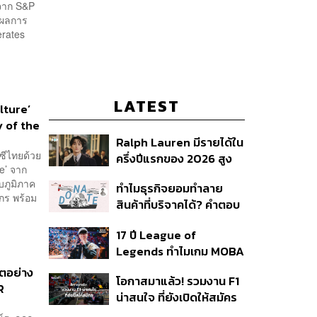
 จาก S&P
ดยผลการ
erates
LATEST
lture’
y of the
Ralph Lauren มีรายได้ใน
นซีไทยด้วย
ครึ่งปีแรกของ 2026 สูง
e’ จาก
ขึ้นถึง 14%
บภูมิภาค
ทำไมธุรกิจยอมทำลาย
กร พร้อม
สินค้าที่บริจาคได้? คำตอบ
อาจไม่ได้อยู่ที่จริยธรรมแต่
17 ปี League of
อยู่ที่ระบบภาษี
Legends ทำไมเกม MOBA
ในตำนานถึงไม่หายไปตาม
โตอย่าง
โอกาสมาแล้ว! รวมงาน F1
กาลเวลา?
R
น่าสนใจ ที่ยังเปิดให้สมัคร