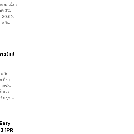
ต่อเนื่อง
ที่ 3%
่ +20.6%
ประกัน
กาสใหม่
ามคิด
เที่ยว
เอกชน
ป็นจุด
ับธุร...
B Easy
นี้ [PR