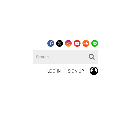
LOG IN
SIGN UP