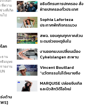
รณ์ระลอก
อธิบดีกรมการปกครอง สั่ง
 ที่ความ
ฝ่ายปกครองทั่วประเทศ
วงที่เกิด
เฝ้าระวังเหตุรุนแรง คุมเข้ม
ปลี่ยนไป
Sophia Laforteza
อาวุธปืน-ยาเสพติด
ประกาศพักกิจกรรมวง
KATSEYE ชั่วคราว เพื่อไป
สพฉ. ขอบคุณทุกภาคส่วน
ดูแลสุขภาพจิต
ระดมช่วยเหตุยิงใน
บโลก
โรงเรียนเทพศิรินทร์ ย้ำ
งานออกแบบเปลี่ยนเมือง
ดูแลสิทธิ UCEP ผู้บาดเจ็บ
ประธาน
Cykelslangen สะพาน
ทธิมนุษย
จักรยานลอยฟ้าใน
ยรายงาน
Vincent Bouillard
โคเปนเฮเกน ทางสัญจร
 UN
“นวัตกรรมไม่ได้หมายถึง
ของเมืองที่น่าอยู่
การคิดของใหม่เสมอไป”
MARQUISE ปล่อยซิงเกิล
และมิวสิกวิดีโอใหม่
IRONIC ที่เสียดสีความ
ร่งด้าน
สัมพันธ์สุด Toxic
NEWS]