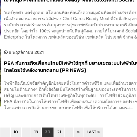
Enterprise กำไร 100% นำกลับคืนสู่สังคม [PR NEWS]
‘แคร์ทุกคำ แคร์ทุกคน’ สโลแกนที่สะท้อนถึงความมุ่งมั่นที่จะสร้างสรรค์ป
เพื่อสังคมผ่านอาหารรสเลิศของ Chef Cares Ready Meal ที่จับมือกับสุ
ระดับประเทศสร้างสรรค์เมนูอาหารสุขภาพพร้อมรับประทานกลุ่มพรีเมี
ประหยัด โดยกำไร 100% จะถูกนำกลับคืนสู่สังคม ภายใต้โปรเจกต์ Socia
Enterprise ในโครงการเชฟแคร์สของบริษัท เชฟแคร์ส โปรเจกต์ จำกัด &
9 พฤศจิกายน 2021
PEA กับภารกิจเพื่อคนไทยมีไฟฟ้าใช้ทุกที่ ขยายเขตระบบไฟฟ้าในพื้
ไกลโดยใช้พลังงานทดแทน [PR NEWS]
ไฟฟ้าถือเป็นปัจจัยสำคัญอีกปัจจัยหนึ่งในการดำรงชีวิต และเพื่ออำนวย
สบายในด้านต่างๆ อีกทั้งยังถือเป็นโครงสร้างพื้นฐานของประเทศในกา
เจริญ และขยายการเติบโตทางเศษฐกิจในทุกระดับ การไฟฟ้าส่วนภูมิภา
PEA มีภารกิจในการให้บริการไฟฟ้าเพื่อตอบสนองความต้องการของปร
โดยเฉพาะภารกิจด้านการขยายระบบไฟฟ้าเพื่อให้บริการได้อย่างครอ...
...
10
...
19
20
21
...
»
LAST »