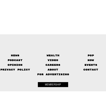
News
Wealth
Pop
Podcast
Video
Now
Opinion
Careers
Events
Privacy Policy
About
Contact
FOR ADVERTISING
MEMBERSHIP