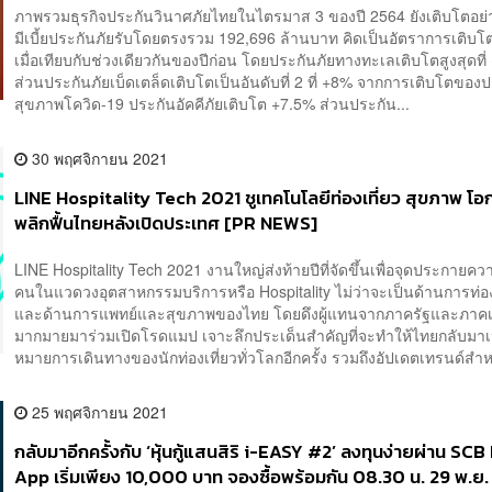
ภาพรวมธุรกิจประกันวินาศภัยไทยในไตรมาส 3 ของปี 2564 ยังเติบโตอย่าง
มีเบี้ยประกันภัยรับโดยตรงรวม 192,696 ล้านบาท คิดเป็นอัตราการเติบโต
เมื่อเทียบกับช่วงเดียวกันของปีก่อน โดยประกันภัยทางทะเลเติบโตสูงสุดที
ส่วนประกันภัยเบ็ดเตล็ดเติบโตเป็นอันดับที่ 2 ที่ +8% จากการเติบโตของ
สุขภาพโควิด-19 ประกันอัคคีภัยเติบโต +7.5% ส่วนประกัน...
30 พฤศจิกายน 2021
LINE Hospitality Tech 2021 ชูเทคโนโลยีท่องเที่ยว สุขภาพ โอ
พลิกฟื้นไทยหลังเปิดประเทศ [PR NEWS]
LINE Hospitality Tech 2021 งานใหญ่ส่งท้ายปีที่จัดขึ้นเพื่อจุดประกายคว
คนในแวดวงอุตสาหกรรมบริการหรือ Hospitality ไม่ว่าจะเป็นด้านการท่อง
และด้านการแพทย์และสุขภาพของไทย โดยดึงผู้แทนจากภาครัฐและภาค
มากมายมาร่วมเปิดโรดแมป เจาะลึกประเด็นสำคัญที่จะทำให้ไทยกลับมาเ
หมายการเดินทางของนักท่องเที่ยวทั่วโลกอีกครั้ง รวมถึงอัปเดตเทรนด์สำหร
25 พฤศจิกายน 2021
กลับมาอีกครั้งกับ ‘หุ้นกู้แสนสิริ i-EASY #2’ ลงทุนง่ายผ่าน SC
App เริ่มเพียง 10,000 บาท จองซื้อพร้อมกัน 08.30 น. 29 พ.ย. 