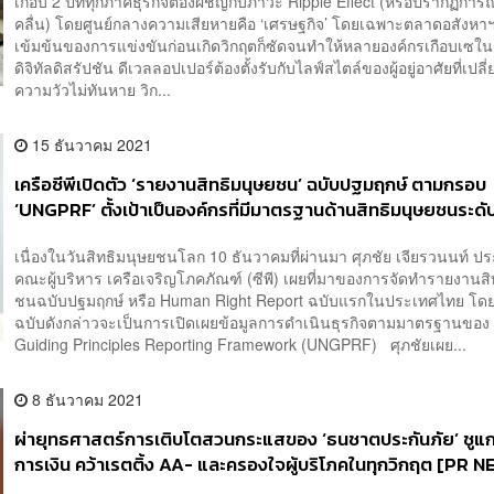
เกือบ 2 ปีที่ทุกภาคธุรกิจต้องผชิญกับภาวะ Ripple Effect (หรือปรากฏกา
คลื่น) โดยศูนย์กลางความเสียหายคือ ‘เศรษฐกิจ’ โดยเฉพาะตลาดอสังหาฯ
เข้มข้นของการแข่งขันก่อนเกิดวิกฤตก็ซัดจนทำให้หลายองค์กรเกือบเซในช่
ดิจิทัลดิสรัปชัน ดีเวลลอปเปอร์ต้องตั้งรับกับไลฟ์สไตล์ของผู้อยู่อาศัยที่เ
ความวัวไม่ทันหาย วิก...
15 ธันวาคม 2021
เครือซีพีเปิดตัว ‘รายงานสิทธิมนุษยชน’ ฉบับปฐมฤกษ์ ตามกรอบ
‘UNGPRF’ ตั้งเป้าเป็นองค์กรที่มีมาตรฐานด้านสิทธิมนุษยชนระดั
[PR NEWS]
เนื่องในวันสิทธิมนุษยชนโลก 10 ธันวาคมที่ผ่านมา ศุภชัย เจียรวนนท์ 
คณะผู้บริหาร เครือเจริญโภคภัณฑ์ (ซีพี) เผยที่มาของการจัดทำรายงานสิ
ชนฉบับปฐมฤกษ์ หรือ Human Right Report ฉบับแรกในประเทศไทย โด
ฉบับดังกล่าวจะเป็นการเปิดเผยข้อมูลการดำเนินธุรกิจตามมาตรฐานของ
Guiding Principles Reporting Framework (UNGPRF) ศุภชัยเผย...
8 ธันวาคม 2021
ผ่ายุทธศาสตร์การเติบโตสวนกระแสของ ‘ธนชาตประกันภัย’ ชูแก
การเงิน คว้าเรตติ้ง AA- และครองใจผู้บริโภคในทุกวิกฤต [PR 