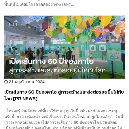
พื้นที่ที่ไม่เคยมีใครคาดคิดอย่างทะเลทร...
21 พฤศจิกายน 2024
เปิดเส้นทาง 60 ปีของคาโอ สู่การสร้างและส่งต่อรอยยิ้มให้กับ
โลก [PR NEWS]
ใครจะรู้ว่าผลิตภัณฑ์ที่เราใช้กันอยู่ทุกวันนี้ เช่น ผงซักฟอก แชมพู
หรือน้ำยาล้างห้องน้ำ จะมีเรื่องราวที่น่าสนใจซ่อนอยู่เบื้องหลัง? วันนี้
เราจะพาคุณย้อนเวลาไปสำรวจเส้นทาง 60 ปีของคาโอ บริษัทที่อยู่
เบื้องหลังรอยยิ้มของคนไทย ผ่านผลิตภัณฑ์ที่เข้ามามีบทบาทสำคัญใน