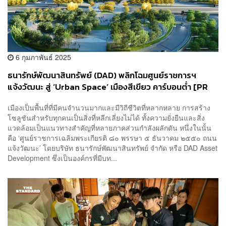
6 กุมภาพันธ์ 2025
ธนารักษ์พัฒนาสินทรัพย์ (DAD) พลิกโฉมศูนย์ราชการฯ
แจ้งวัฒนะ สู่ ‘Urban Space’ เมืองสีเขียว คาร์บอนต่ำ [PR
NEWS]
เมืองเป็นพื้นที่ที่มีคนจำนวนมากและมีวิถีชีวิตที่หลากหลาย การสร้าง
โซลูชันสำหรับทุกคนเป็นสิ่งที่หลีกเลี่ยงไม่ได้ ทั้งความยั่งยืนและสิ่ง
แวดล้อมเป็นแนวทางสำคัญที่หลายภาคส่วนกำลังผลักดัน หนึ่งในนั้น
คือ ‘ศูนย์ราชการเฉลิมพระเกียรติ ๘๐ พรรษา ๕ ธันวาคม ๒๕๕๐ ถนน
แจ้งวัฒนะ’ โดยบริษัท ธนารักษ์พัฒนาสินทรัพย์ จำกัด หรือ DAD Asset
Development ซึ่งเป็นองค์กรที่มีบท...