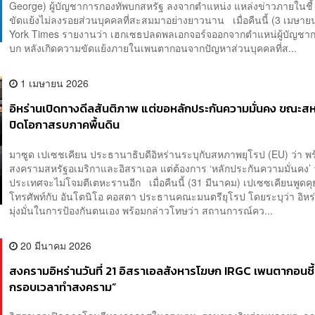
George) ผู้บัญชาการกองทัพบกสหรัฐ ลงจากตำแหน่ง แหล่งข่าวภายในชี้
ขัดแย้งไม่ลงรอยส่วนบุคคลที่สะสมมาอย่างยาวนาน เมื่อคืนนี้ (3 เมษา
York Times รายงานว่า เฮกเซธปลดพลเอกจอร์จออกจากตำแหน่ผู้บัญชา
บก หลังเกิดความขัดแย้งภายในเพนตากอนจากปัญหาส่วนบุคคลที่ส...
1 เมษายน 2026
อิหร่านเปิดทางดีลสันติภาพ แต่ขอหลักประกันความมั่นคง ขณะสหร
ปิดโอกาสรบภาคพื้นดิน
มาซูด เปเซชเคียน ประธานาธิบดีอิหร่านระบุกับสหภาพยุโรป (EU) ว่า พร้
สงครามสหรัฐอเมริกาและอิสราเอล แต่ต้องการ ‘หลักประกันความมั่นคง’ ว
ประเทศจะไม่โจมตีเตหะรานอีก เมื่อคืนนี้ (31 มีนาคม) เปเซซเคียนพูดค
โทรศัพท์กับ อันโตนิโอ คอสตา ประธานคณะมนตรียุโรป โดยระบุว่า อิหร
มุ่งมั่นในการป้องกันตนเอง พร้อมกล่าวโทษว่า สถานการณ์คว...
20 มีนาคม 2026
สงครามอิหร่านวันที่ 21 อิสราเอลสังหารโฆษก IRGC เพนตากอนชี้ 
กรอบเวลาทำสงคราม”