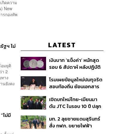
 เกิดความ
ยน) New
การกองทัพ
LATEST
ัฐฯ ไม่
เงินบาท ‘แข็งค่า’ หนักสุด
อมยุติ
รอบ 6 สัปดาห์ หลังปฏิบัติ
่า 2
การแทรกแซงเยนของ
ุยทาง
โรมเผยข้อมูลใหม่ปมทุจริต
สหรัฐฯ-ญี่ปุ่น Standard
่านยังคง
สอบท้องถิ่น ย้อนเอกสาร
Chartered เปิดเป้าสิ้นปีนี้
ประชุมปี 2567 พบชื่อ
จ่อแข็งต่อแตะ 32.50 บาท
เปิดบทใหม่ไทย-เมียนมา
อนุทิน จ่อสอบต่อเอี่ยว
ต่อดอลลาร์
ดัน JTC ในรอบ 10 ปี ปลุก
ตัดตอน ม.บูรพา หรือไม่
‘เส้นเลือดใหญ่’ ค้า
“ไม่มี
มท. 2 ลุยชายแดนสุรินทร์
ชายแดน ท่าเรือน้ำลึก
สั่ง กฟภ. ขยายไฟฟ้า
ทวาย
‘ปราสาทตาควาย–เนิน