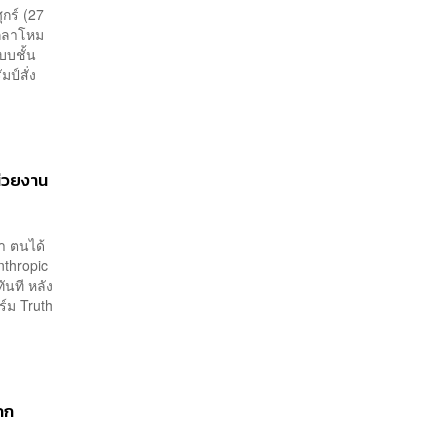
กร์ (27
งกลาโหม
บบชั้น
มป์สั่ง
น่วยงาน
่า ตนได้
nthropic
ันที หลัง
์ม Truth
ถก