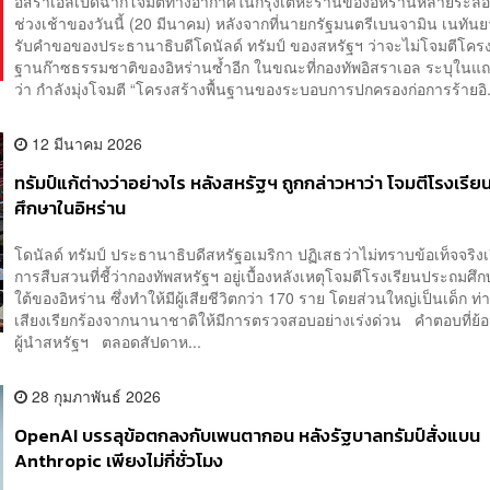
อิสราเอลเปิดฉากโจมตีทางอากาศในกรุงเตหะรานของอิหร่านหลายระลอก 
ช่วงเช้าของวันนี้ (20 มีนาคม) หลังจากที่นายกรัฐมนตรีเบนจามิน เนทันย
รับคำขอของประธานาธิบดีโดนัลด์ ทรัมป์ ของสหรัฐฯ ว่าจะไม่โจมตีโครงส
ฐานก๊าซธรรมชาติของอิหร่านซ้ำอีก ในขณะที่กองทัพอิสราเอล ระบุในแ
ว่า กำลังมุ่งโจมตี “โครงสร้างพื้นฐานของระบอบการปกครองก่อการร้ายอิ.
12 มีนาคม 2026
ทรัมป์แก้ต่างว่าอย่างไร หลังสหรัฐฯ ถูกกล่าวหาว่า โจมตีโรงเรี
ศึกษาในอิหร่าน
โดนัลด์ ทรัมป์ ประธานาธิบดีสหรัฐอเมริกา ปฏิเสธว่าไม่ทราบข้อเท็จจริงเ
การสืบสวนที่ชี้ว่ากองทัพสหรัฐฯ อยู่เบื้องหลังเหตุโจมตีโรงเรียนประถมศ
ใต้ของอิหร่าน ซึ่งทำให้มีผู้เสียชีวิตกว่า 170 ราย โดยส่วนใหญ่เป็นเด็ก ท
เสียงเรียกร้องจากนานาชาติให้มีการตรวจสอบอย่างเร่งด่วน คำตอบที่ย้
ผู้นำสหรัฐฯ ตลอดสัปดาห...
28 กุมภาพันธ์ 2026
OpenAI บรรลุข้อตกลงกับเพนตากอน หลังรัฐบาลทรัมป์สั่งแบน
Anthropic เพียงไม่กี่ชั่วโมง