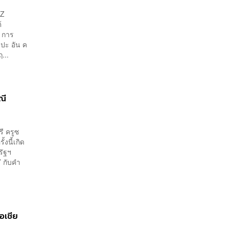
MZ
้
 การ
บปะ อัน ค
...
ณี
ี ครูซ
งนี้เกิด
รัฐฯ
’ กับคำ
อเชีย