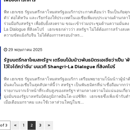
พีท เฮกเซธ รัฐมนตรีกลาโหมสหรัฐอเมริกาประกาศเตือนว่า จีนเป็นภัยคุก
ตัว’ ต่อไต้หวัน และเรียกร้องให้ประเทศในเอเชียเพิ่มงบประมาณด้านกลา
ร่วมมือกับสหรัฐฯ เพื่อยับยั้งสงคราม ขณะเข้าร่วมประชุมด้านความมั่นคง
La Dialogue ที่สิงคโปร์ เฮกเซธกล่าวว่า สหรัฐฯ ไม่ได้ต้องการสร้างสง
ความขัดแย้งกับจีน ไม่ได้ต้องการครอบงำหร...
29 พฤษภาคม 2025
รัฐมนตรีกลาโหมสหรัฐฯ เตรียมโน้มน้าวพันธมิตรเอเชียว่าเป็น ‘พั
ไว้ใจได้กว่าจีน’ บนเวที Shangri-La Dialogue ที่สิงคโปร์
พีท เฮกเซธ รัฐมนตรีกลาโหมสหรัฐอเมริกา เตรียมพยายามโน้มน้าวผู้นำ
มั่นคงในเอเชียในสุดสัปดาห์นี้ว่า สหรัฐฯ เป็นพันธมิตรที่น่าเชื่อถือมากกว
รายงานจากเจ้าหน้าที่ระดับสูงของสหรัฐฯ ท่ามกลางความไม่แน่นอนเกี่ย
มุ่งมั่นของรัฐบาลทรัมป์ต่อภูมิภาคอินโด-แปซิฟิก เฮกเซธซึ่งเพิ่งเข้ารับ
เมื่อเดือนมกราคม และใช้เวลาส่วนใหญ่ในช...
 of 3
«
1
2
3
»