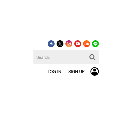
LOG IN
SIGN UP