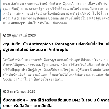
แซม อัลต์แมน ประธานเจ้าหน้าที่บริหาร OpenAI ประกาศเมื่อช่วงดึกวันศุ
กุมภาพันธ์) ตามเวลาสหรัฐฯ ว่า บริษัทได้ลงนามในข้อตกลงกับกระทรว
สหรัฐฯ (เพนตากอน) เพื่อนำเครื่องมือปัญญาประดิษฐ์ (AI) เข้าไปใช้ในระ
ความลับ (classified systems) ของกองทัพ เพียงไม่กี่ชั่วโมง หลังรัฐบาลทรั
แบน Anthropic เพียงไม่กี่ชั่วโมง ข้อตกลงกั...
28 กุมภาพันธ์ 2026
สรุปปมขัดแย้ง Anthropic vs. Pentagon: หลังทรัมป์สั่งห้ามห
รัฐใช้เทคโนโลยีทั้งหมดจาก Anthropic
โดนัลด์ ทรัมป์ ประธานาธิบดีสหรัฐฯ แถลงเมื่อวันศุกร์ที่ผ่านมา โดยระบุว
สั่งการให้ทุกหน่วยงานของรัฐบาลกลาง ยุติการใช้เทคโนโลยีจากบริษัท A
บริษัทปัญญาประดิษฐ์สัญชาติอเมริกันรายใหญ่ และผู้พัฒนา Claude โดยท
เกิดปมขัดแย้งด้านความมั่นคง โดยทรัมป์ได้โพสต์ข้อความผ่านแพลตฟอร
Social ว่า "เราไม่จำเป็นต้องใช้ เราไม่ต้...
3 พฤศจิกายน 2025
จับตาสหรัฐฯ – เกาหลีใต้ เตรียมเยือนเขต DMZ ในรอบ 8 ปี คาด
บทบาทรับมือจีน – เกาหลีเหนือ