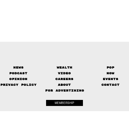
News
Wealth
Pop
Podcast
Video
Now
Opinion
Careers
Events
Privacy Policy
About
Contact
FOR ADVERTISING
MEMBERSHIP