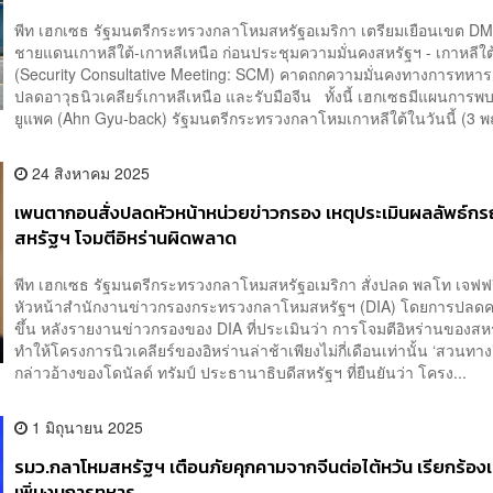
พีท เฮกเซธ รัฐมนตรีกระทรวงกลาโหมสหรัฐอเมริกา เตรียมเยือนเขต D
ชายแดนเกาหลีใต้-เกาหลีเหนือ ก่อนประชุมความมั่นคงสหรัฐฯ - เกาหลีใต
(Security Consultative Meeting: SCM) คาดถกความมั่นคงทางการทหาร
ปลดอาวุธนิวเคลียร์เกาหลีเหนือ และรับมือจีน ทั้งนี้ เฮกเซธมีแผนการพ
ยูแพค (Ahn Gyu-back) รัฐมนตรีกระทรวงกลาโหมเกาหลีใต้ในวันนี้ (3 พฤ
24 สิงหาคม 2025
เพนตากอนสั่งปลดหัวหน้าหน่วยข่าวกรอง เหตุประเมินผลลัพธ์กร
สหรัฐฯ โจมตีอิหร่านผิดพลาด
พีท เฮกเซธ รัฐมนตรีกระทรวงกลาโหมสหรัฐอเมริกา สั่งปลด พลโท เจฟฟร
หัวหน้าสำนักงานข่าวกรองกระทรวงกลาโหมสหรัฐฯ (DIA) โดยการปลดครั้
ขึ้น หลังรายงานข่าวกรองของ DIA ที่ประเมินว่า การโจมตีอิหร่านของสห
ทำให้โครงการนิวเคลียร์ของอิหร่านล่าช้าเพียงไม่กี่เดือนเท่านั้น ‘สวนทาง
กล่าวอ้างของโดนัลด์ ทรัมป์ ประธานาธิบดีสหรัฐฯ ที่ยืนยันว่า โครง...
1 มิถุนายน 2025
รมว.กลาโหมสหรัฐฯ เตือนภัยคุกคามจากจีนต่อไต้หวัน เรียกร้องเ
เพิ่มงบการทหาร