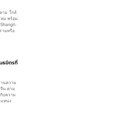
คาม ‘ใกล้
โหม พร้อม
 Shangri-
ครามหรือ
นธมิตรที่
ด้านความ
่าจีน ตาม
วกับความ
ตำแหน่ง