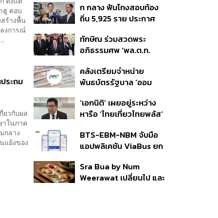
ตั้งแต่
ก กลาง ฟันโกงสอบท้อง
350’ เสริมความมั่นคง
าฮู ตอบ
ถิ่น 5,925 ราย ประกาศ
ชายแดน
ร้างพื้น
บัญชีใหม่ 7 ส.ค. ส่วน 97
ถลงการณ์
ทักษิณ ร่วมสวดพระ
..
ราย รอ ป.ป.ช. ขีดเส้นแล้ว
อภิธรรมศพ ‘พล.ต.ท.
เสร็จ 31 ส.ค.
ผ่อน’ บิดา ‘พักตร์พิไล ทวี
คลังเตรียมจำหน่าย
สิน’ สิริอายุ 103 ปี แกนนำ
ยนประถม
พันธบัตรรัฐบาล ‘ออม
เพื่อไทย-บุคคลหลาก
พลัส’ รอบถัดไป เร็วสุด 4
วงการร่วมอาลัย
‘เอกนิติ’ เผยอยู่ระหว่าง
ก.ย.นี้ อาจเพิ่มสัดส่วนการ
กี่ยวกับผล
หารือ ‘ไทยเที่ยวไทยพลัส’
ขายแบบ Small Lot First
ึกษาในภาค
มีสิทธิใช้งบจากเงินกู้ 4
มากขึ้น
่ามกลาง
BTS-EBM-NBM จับมือ
แสนล้าน มั่นใจงบต่อ ‘ไทย
อนแย้งของ
แอปพลิเคชัน ViaBus ยก
ช่วยไทย พลัส’ เฟส 2 มี
ระดับการติดตามตำแหน่ง
เพียงพอ
Sra Bua by Num
รถไฟฟ้า 3 สายแบบเรียล
Weerawat เปลี่ยนไป และ
ไทม์
นี่คือเหตุผลที่เราควรกลับ
ไปอีกครั้ง