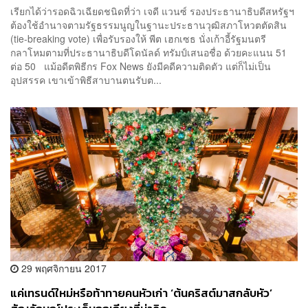
เรียกได้ว่ารอดฉิวเฉียดชนิดที่ว่า เจดี แวนซ์ รองประธานาธิบดีสหรัฐฯ
ต้องใช้อำนาจตามรัฐธรรมนูญในฐานะประธานวุฒิสภาโหวตตัดสิน
(tie-breaking vote) เพื่อรับรองให้ พีต เฮกเซธ นั่งเก้าอี้รัฐมนตรี
กลาโหมตามที่ประธานาธิบดีโดนัลด์ ทรัมป์เสนอชื่อ ด้วยคะแนน 51
ต่อ 50 แม้อดีตพิธีกร Fox News ยังมีคดีความติดตัว แต่ก็ไม่เป็น
อุปสรรค เขาเข้าพิธีสาบานตนรับต...
29 พฤศจิกายน 2017
แค่เทรนด์ใหม่หรือท้าทายคนหัวเก่า ‘ต้นคริสต์มาสกลับหัว’