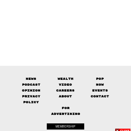
News
Wealth
Pop
Podcast
Video
Now
Opinion
Careers
Events
Privacy
About
Contact
Policy
FOR
ADVERTISING
MEMBERSHIP