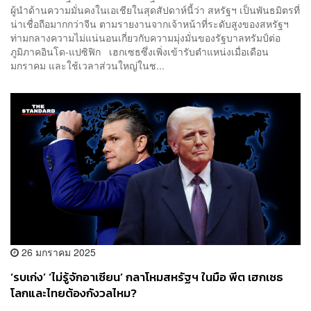
ผู้นำด้านความมั่นคงในเอเชียในสุดสัปดาห์นี้ว่า สหรัฐฯ เป็นพันธมิตรที่
น่าเชื่อถือมากกว่าจีน ตามรายงานจากเจ้าหน้าที่ระดับสูงของสหรัฐฯ
ท่ามกลางความไม่แน่นอนเกี่ยวกับความมุ่งมั่นของรัฐบาลทรัมป์ต่อ
ภูมิภาคอินโด-แปซิฟิก เฮกเซธซึ่งเพิ่งเข้ารับตำแหน่งเมื่อเดือน
มกราคม และใช้เวลาส่วนใหญ่ในช...
26 มกราคม 2025
‘รบเก่ง’ ‘ไม่รู้จักอาเซียน’ กลาโหมสหรัฐฯ ในมือ พีต เฮกเซธ
โลกและไทยต้องกังวลไหม?