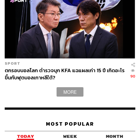
ภาพ:
Edgar Su / Reuters
อ้างอิง:
https://www.dw.com/en/shangri-la-dialogue-hegseth-
says-no-state-including-china-must-dominate-asia/a-
77353001
https://www.channelnewsasia.com/asia/pete-hegset
h-us-defense-secretary-shangri-la-dialogue-2026-61
SPORT
50881
ตกรอบบอลโลก ตำรวจบุก KFA แฉแผลเก่า 15 ปี เกิดอะไร
https://asia.nikkei.com/politics/defense/us-seeks-stab
90
ขึ้นกับฟุตบอลเกาหลีใต้?
le-equilibrium-against-china-hegemony-hegseth-say
s
MORE
TAGS:
USA
China
Taiwan
Pete Hegseth
Asia
กระทรวงกลาโหมสหรัฐฯ
ช่องแคบไต้หวัน
MOST POPULAR
Donald Trump
TODAY
WEEK
MONTH