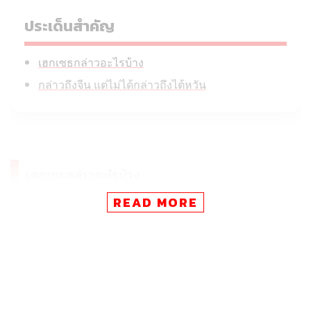
ประเด็นสำคัญ
เฮกเซธกล่าวอะไรบ้าง
กล่าวถึงจีน แต่ไม่ได้กล่าวถึงไต้หวัน
เฮกเซธกล่าวอะไรบ้าง
READ MORE
วันนี้ (30 พฤษภาคม) รัฐมนตรีกระทรวงกลาโหมสหรัฐฯ เข้า
ร่วมการประชุมความมั่นคงแชงกรีลา จัดโดยสถาบันระหว่าง
ประเทศเพื่อการศึกษาเชิงกลยุทธ์แห่งลอนดอน (
International
Institute for Strategic Studies
: IISS) โดยเริ่มเปิดประเด็นไปที่
การผลักดันให้ชาติพันธมิตรเพิ่มการใช้จ่ายป้องกันตนเองมาก
ขึ้น