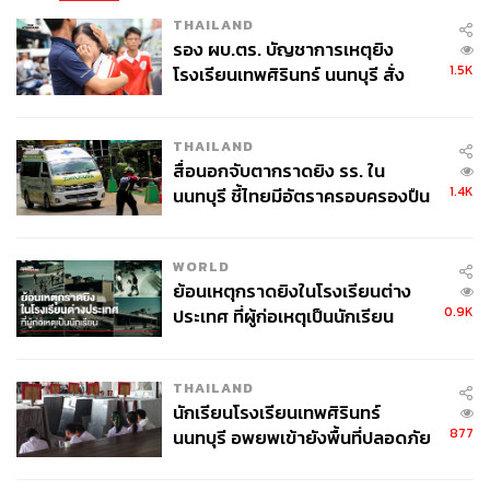
THAILAND
รอง ผบ.ตร. บัญชาการเหตุยิง
1.5K
โรงเรียนเทพศิรินทร์ นนทบุรี สั่ง
ค้นหา 2 รอบยืนยันไร้คนติดค้าง พบ
ศพปู่-ย่าที่บ้านพักผู้ก่อเหตุ
THAILAND
117
สื่อนอกจับตากราดยิง รร. ใน
1.4K
นนทบุรี ชี้ไทยมีอัตราครอบครองปืน
สูงในระดับต้นของภูมิภาค
ABOUT THE AUTHOR
WORLD
อัยย์ลดา แซ่โค้ว
ย้อนเหตุกราดยิงในโรงเรียนต่าง
Content Creator กองบรรณาธิการข่าวต่าง
ประเทศ THE STANDARD
0.9K
ประเทศ ที่ผู้ก่อเหตุเป็นนักเรียน
THAILAND
นักเรียนโรงเรียนเทพศิรินทร์
877
นนทบุรี อพยพเข้ายังพื้นที่ปลอดภัย
ชั่วคราว หลังเหตุใช้อาวุธปืนภายใน
โรงเรียนคลี่คลาย