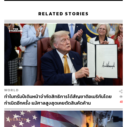
ความเสี่ยง”
RELATED STORIES
เฮกเซธยังกล่าวชื่นชมพันธมิตรและหุ้นส่วนในเอเชีย-แปซิฟิก
อย่างเกาหลีใต้ ฟิลิปปินส์ ออสเตรเลีย สิงคโปร์ มาเลเซีย และ
ไทย ส่วนญี่ปุ่นกำลังดำเนินการเพื่อเสริมสร้างการป้องกัน
ประเทศ โดยสหรัฐฯ มุ่งมั่นรักษาสภาพแวดล้อมที่รับประกัน
สันติภาพ และความรุ่งเรืองในภูมิภาค ในฐานะมหาอำนาจที่
ทำงานเพื่อรักษาสมดุล ไม่ใช่มหาอำนาจที่สร้างความปั่นป่วน
เขาย้ำต่อว่า รัฐบาลสหรัฐฯ ให้ความสำคัญกับขีดความ
สามารถในการทำลายล้าง ขณะที่ยังดำเนินยุทธศาสตร์การ
ป้องปรามแบบสกัดกั้นตามหมู่เกาะในมหาสมุทรแปซิฟิก
WORLD
นอกจากนี้ เฮกเซธยังประกาศจุดยืนตรงไปตรงมาว่า สหรัฐฯ
ทำไมทรัมป์เดินหน้าจำกัดสิทธิการได้สัญชาติอเมริกันโดย
และประเทศหุ้นส่วนในเอเชีย-แปซิฟิก มีเป้าหมายสำคัญคือ
41
กำเนิดอีกครั้ง แม้ศาลสูงสุดเคยตัดสินคัดค้าน
การสกัดกั้นไม่ให้จีนใช้ความก้าวร้าวทางทหาร โดยเฉพาะ
ต่อไต้หวัน