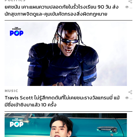
ยศชนัน เคาะแผนความปลอดภัยในรั้วโรงเรียน 90 วัน ส่ง
...
นักสุขภาพจิตดูแล-คุมเข้มคัดกรองสิ่งผิดกฎหมาย
MUSIC
Travis Scott ไม่รู้สึกกดดันที่ไม่เคยชนะรางวัลแกรมมี่ แม้
...
มีชื่อเข้าชิงมาแล้ว 10 ครั้ง