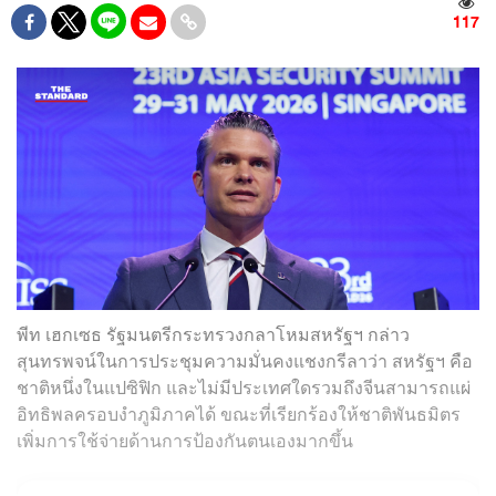
117
พีท เฮกเซธ รัฐมนตรีกระทรวงกลาโหมสหรัฐฯ กล่าว
สุนทรพจน์ในการประชุมความมั่นคงแชงกรีลาว่า สหรัฐฯ คือ
ชาติหนึ่งในแปซิฟิก และไม่มีประเทศใดรวมถึงจีนสามารถแผ่
อิทธิพลครอบงำภูมิภาคได้ ขณะที่เรียกร้องให้ชาติพันธมิตร
เพิ่มการใช้จ่ายด้านการป้องกันตนเองมากขึ้น