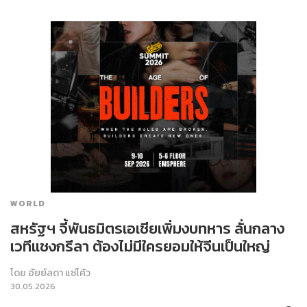
WORLD
สหรัฐฯ จี้พันธมิตรเอเชียเพิ่มงบทหาร ลั่นกลาง
เวทีแชงกรีลา ต้องไม่มีใครยอมให้จีนเป็นใหญ่
โดย
อัยย์ลดา แซ่โค้ว
30.05.2026