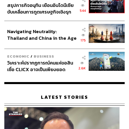
สรุปภารกิจอนุทิน เยือนอินโดนีเซีย
544
ขับเคลื่อนการทูตเศรษฐกิจเชิงรุก
ประกาศหุ้นส่วนยุทธศาสตร์ไทย –
อินโดนีเซีย
Navigating Neutrality:
Thailand and China in the Age
175
of a New Global Order
ECONOMIC
/
BUSINESS
วิเคราะห์ปรากฏการณ์คนแห่ขอสิน
2.6K
เชื่อ CLICX อาจเป็นเพียงยอด
ภูเขาน้ำแข็ง ของปัญหาหนี้ครัว
เรือนไทยที่ถูกซุกไว้
LATEST STORIES