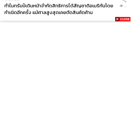
ทำไมทรัมป์เดินหน้าจำกัดสิทธิการได้สัญชาติอเมริกันโดย
...
กำเนิดอีกครั้ง แม้ศาลสูงสุดเคยตัดสินคัดค้าน
News
Wealth
Pop
Podcast
Video
Now
Opinion
Careers
Events
Privacy
About
Contact
Policy
FOR
ADVERTISING
MEMBERSHIP