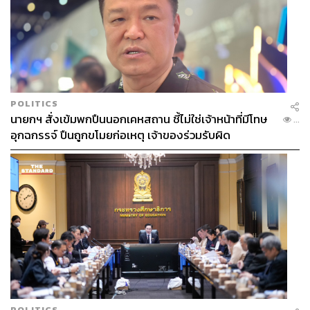
POLITICS
นายกฯ สั่งเข้มพกปืนนอกเคหสถาน ชี้ไม่ใช่เจ้าหน้าที่มีโทษ
...
อุกฉกรรจ์ ปืนถูกขโมยก่อเหตุ เจ้าของร่วมรับผิด
POLITICS