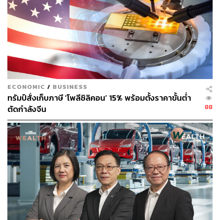
“อย่าเข้าใจผิด เพราะอเมริกาคือชาติแห่งแปซิฟิก เรายืนกราน
ให้จีนเคารพจุดยืนที่มีมาอย่างยาวนานของเราในภูมิภาคนี้”
รัฐมนตรีกระทรวงกลาโหมสหรัฐฯ ยังตั้งข้อสังเกตถึงการหาย
ไปของ ต่ง จวิน รัฐมนตรีว่าการกระทรวงกลาโหมจีน ซึ่งเป็น
คู่เจรจาของสหรัฐฯ เมื่อปีที่แล้ว เพราะปีนี้ จีนส่งผู้แทนระดับ
ล่างจากมหาวิทยาลัยป้องกันประเทศเข้าร่วมเท่านั้น
ECONOMIC
/
BUSINESS
ทรัมป์สั่งเก็บภาษี ‘โพลีซิลิคอน’ 15% พร้อมตั้งราคาขั้นต่ำ
88
ตัดกำลังจีน
กล่าวถึงจีน แต่ไม่ได้กล่าวถึงไต้หวัน
อย่างไรก็ตาม เฮกเซธย้ำว่า ความสัมพันธ์ระหว่างจีนกับ
สหรัฐฯ ดีกว่าที่เคยเป็นในรอบหลายสิบปี โดยมีการติดต่อ
สื่อสารระหว่างกองทัพมากขึ้น ขณะที่สหรัฐฯ ก็พยายาม
พบปะกับทางการจีน และรักษาช่องทางสื่อสารตลอด
“เกี่ยวกับการขายอาวุธให้ไต้หวัน ผมอยากจะแยกเรื่องอิหร่าน
กับไต้หวันออกจากกันให้ชัดเจน” เฮกเซธย้ำว่า สหรัฐฯ รู้สึก