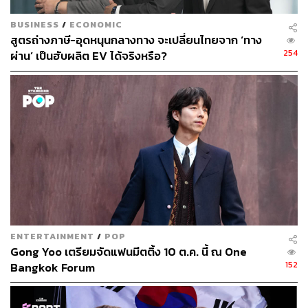
พอใจกับคลังอาวุธที่มีอยู่ และพร้อมที่จะกลับมาต่อสู้กับ
BUSINESS
/
ECONOMIC
อิหร่านหากจำเป็น
สูตรถ่างภาษี-อุดหนุนกลางทาง จะเปลี่ยนไทยจาก ‘ทาง
254
ผ่าน’ เป็นฮับผลิต EV ได้จริงหรือ?
ทั้งนี้ ริชาร์ด วอล์กเกอร์ (Richard Walker) บรรณาธิการ
บริหารข่าวต่างประเทศของ DW ตั้งข้อสังเกตว่า เฮกเซธไม่
ได้กล่าวถึงไต้หวันเลยแม้แต่ครั้งเดียวในสุนทรพจน์ของเขา
และเมื่อถูกถามเกี่ยวกับการระงับการขายอาวุธให้ไต้หวัน
เขาก็ตอบว่า เรื่องนี้ขึ้นอยู่กับประธานาธิบดี โดนัลด์ ทรัมป์
เท่านั้น
ขณะที่ จอร์จ แมตเทส (Georg Mattes) หัวหน้าสำนักข่าว DW
ประจำภูมิภาคเอเชียแปซิฟิกวิเคราะห์ว่า ประเด็นสำคัญใน
สุนทรพจน์ของเฮกเซธคือการส่งสัญญาณว่า เวทีแชงกรีลามี
ความจำเป็นน้อยลง แต่สิ่งที่จำเป็นมากขึ้นคือการสั่งสมกำลัง
ENTERTAINMENT
/
POP
ทหารและการป้องปราม
Gong Yoo เตรียมจัดแฟนมีตติ้ง 10 ต.ค. นี้ ณ One
152
Bangkok Forum
“ผมคิดว่า นั่นเป็นสถานการณ์ที่น่าหนักใจเล็กน้อยสำหรับ
เอเชียตะวันออกเฉียงใต้” เขาประมวลเหตุการณ์