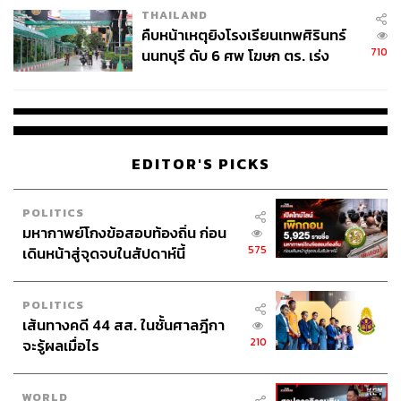
THAILAND
คืบหน้าเหตุยิงโรงเรียนเทพศิรินทร์
710
นนทบุรี ดับ 6 ศพ โฆษก ตร. เร่ง
สอบปมขโมยปืนปู่ก่อเหตุ
EDITOR'S PICKS
POLITICS
มหากาพย์โกงข้อสอบท้องถิ่น ก่อน
575
เดินหน้าสู่จุดจบในสัปดาห์นี้
POLITICS
เส้นทางคดี 44 สส. ในชั้นศาลฎีกา
210
จะรู้ผลเมื่อไร
WORLD