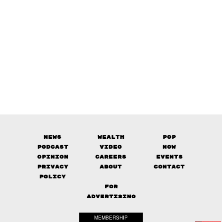
News
Wealth
Pop
Podcast
Video
Now
Opinion
Careers
Events
Privacy
About
Contact
Policy
FOR
ADVERTISING
MEMBERSHIP