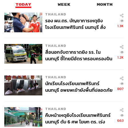
TODAY
WEEK
MONTH
THAILAND
รอง ผบ.ตร. บัญชาการเหตุยิง
1.3K
โรงเรียนเทพศิรินทร์ นนทบุรี สั่ง
ค้นหา 2 รอบยืนยันไร้คนติดค้าง พบ
ศพปู่-ย่าที่บ้านพักผู้ก่อเหตุ
THAILAND
สื่อนอกจับตากราดยิง รร. ใน
1.2K
นนทบุรี ชี้ไทยมีอัตราครอบครองปืน
สูงในระดับต้นของภูมิภาค
THAILAND
นักเรียนโรงเรียนเทพศิรินทร์
807
นนทบุรี อพยพเข้ายังพื้นที่ปลอดภัย
ชั่วคราว หลังเหตุใช้อาวุธปืนภายใน
โรงเรียนคลี่คลาย
THAILAND
คืบหน้าเหตุยิงโรงเรียนเทพศิรินทร์
663
นนทบุรี ดับ 6 ศพ โฆษก ตร. เร่ง