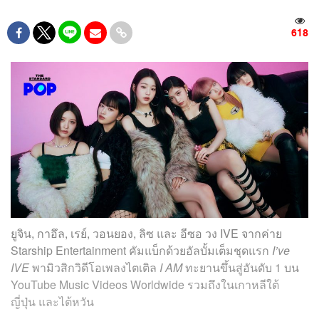
618
ยูจิน, กาอึล, เรย์, วอนยอง, ลิซ และ อีซอ วง IVE จากค่าย
Starship Entertainment คัมแบ็กด้วยอัลบั้มเต็มชุดแรก
I’ve
IVE
พามิวสิกวิดีโอเพลงไตเติล
I AM
ทะยานขึ้นสู่อันดับ 1 บน
YouTube Music Videos Worldwide รวมถึงในเกาหลีใต้
ญี่ปุ่น และไต้หวัน