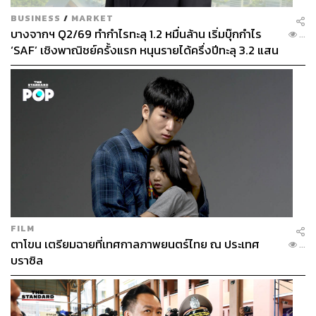
BUSINESS
/
MARKET
บางจากฯ Q2/69 ทำกำไรทะลุ 1.2 หมื่นล้าน เริ่มบุ๊กกำไร
...
‘SAF’ เชิงพาณิชย์ครั้งแรก หนุนรายได้ครึ่งปีทะลุ 3.2 แสน
ล้าน
FILM
ตาโขน เตรียมฉายที่เทศกาลภาพยนตร์ไทย ณ ประเทศ
...
บราซิล