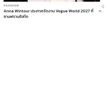
FASHION
Anna Wintour ประกาศจัดงาน Vogue World 2027 ที่
...
ซานฟรานซิสโก
News
Wealth
Pop
Podcast
Video
Now
Opinion
Careers
Events
Privacy
About
Contact
Policy
FOR
ADVERTISING
MEMBERSHIP