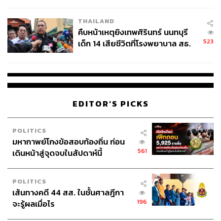
สอบปมขโมยปืนปู่ก่อเหตุ
THAILAND
คืบหน้าเหตุยิงเทพศิรินทร์ นนทบุรี
523
เด็ก 14 เสียชีวิตที่โรงพยาบาล สธ.
ยืนยันครูเสียชีวิต 5 ราย เจ็บ 22
ราย
EDITOR'S PICKS
POLITICS
มหากาพย์โกงข้อสอบท้องถิ่น ก่อน
561
เดินหน้าสู่จุดจบในสัปดาห์นี้
POLITICS
เส้นทางคดี 44 สส. ในชั้นศาลฎีกา
196
จะรู้ผลเมื่อไร