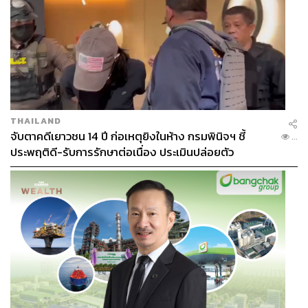
THAILAND
จับตาคดีเยาวชน 14 ปี ก่อเหตุยิงในห้าง กรมพินิจฯ ชี้
...
ประพฤติดี-รับการรักษาต่อเนื่อง ประเมินปล่อยตัว