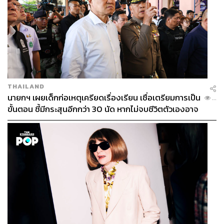
THAILAND
นายกฯ เผยเด็กก่อเหตุเครียดเรื่องเรียน เชื่อเตรียมการเป็น
...
ขั้นตอน ชี้มีกระสุนอีกกว่า 30 นัด หากไม่จบชีวิตตัวเองอาจ
สูญเสียเพิ่ม