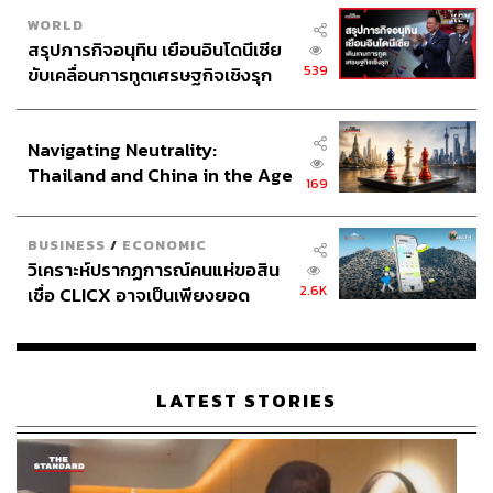
WORLD
สรุปภารกิจอนุทิน เยือนอินโดนีเซีย
539
ขับเคลื่อนการทูตเศรษฐกิจเชิงรุก
ประกาศหุ้นส่วนยุทธศาสตร์ไทย –
อินโดนีเซีย
Navigating Neutrality:
Thailand and China in the Age
169
of a New Global Order
BUSINESS
/
ECONOMIC
วิเคราะห์ปรากฏการณ์คนแห่ขอสิน
2.6K
เชื่อ CLICX อาจเป็นเพียงยอด
ภูเขาน้ำแข็ง ของปัญหาหนี้ครัว
เรือนไทยที่ถูกซุกไว้
LATEST STORIES