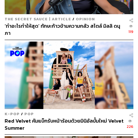
618
THE SECRET SAUCE | ARTICLE
/
OPINION
ABOUT THE AUTHOR
‘ทำอะไรทำให้สุด’ ทักษะก้าวข้ามความกลัว สไตล์ มิลลิ ดนุ
119
ภา
หทัยธาร ฉัตรเลิศมงคล
นักศึกษาเอกภาษาศาสตร์ สนใจภาษา
วัฒนธรรม และชีวิตขับเคลื่อนด้วยการติ่ง
เสมอมา
K-POP
/
POP
Red Velvet คัมแบ็กรับหน้าร้อนด้วยมินิอัลบั้มใหม่ Velvet
226
Summer