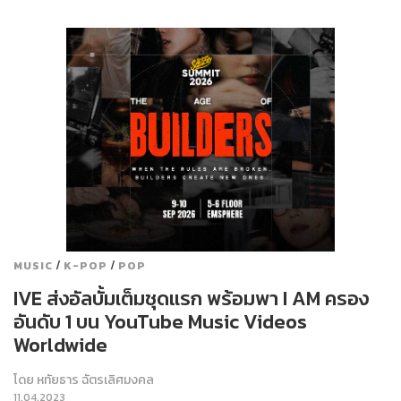
/
/
MUSIC
K-POP
POP
IVE ส่งอัลบั้มเต็มชุดแรก พร้อมพา I AM ครอง
อันดับ 1 บน YouTube Music Videos
Worldwide
โดย
หทัยธาร ฉัตรเลิศมงคล
11.04.2023