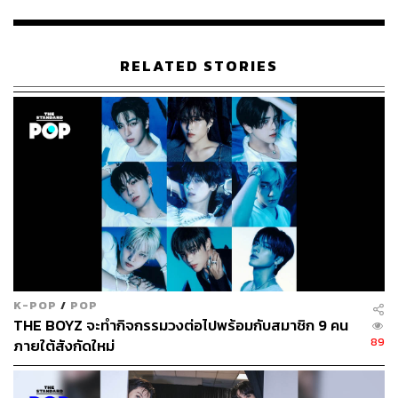
คิมอีนา และโปรดิวเซอร์ Ryan Jhun มาพร้อมกับเอ็มวี
อลังการและข้อความที่ว่า ‘มาค้นพบตัวฉันที่แตกต่างไปจาก
เมื่อวานกันเถอะ’ ตอกย้ำความมั่นใจในตัวเองและความเป็น
RELATED STORIES
อิสระของ IVE อีกครั้ง
ผลงานก่อนหน้านี้ ไม่ว่าจะเป็น
ELEVEN
,
LOVE DIVE
และ
After LIKE
ต่างสร้างปรากฏการณ์ให้กับวงการ K-Pop มา
ตลอดทุกเพลง และพาให้พวกเธอคว้ารางวัลมากมายมาครอง
เช่น Song of the Year (Digital Daesang) จากเวที Golden
Disc Awards ครั้งที่ 37 ที่เพิ่งจัดขึ้นในประเทศไทยเมื่อต้นปีที่
ผ่านมา
รับชมมิวสิกวิดีโอได้ที่นี่:
K-POP
/
POP
THE BOYZ จะทำกิจกรรมวงต่อไปพร้อมกับสมาชิก 9 คน
89
ภายใต้สังกัดใหม่