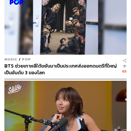
ภาพ: Starship Entertainment
อ้างอิง:
https://kworb.net/youtube/trending.html
MUSIC
/
POP
BTS ช่วยเกาหลีใต้ขยับมาเป็นประเทศส่งออกดนตรีที่ใหญ่
65
เป็นอันดับ 3 ของโลก
TAGS:
IVE
k-pop
Starship Entertainment
ดนตรี
YouTube Music