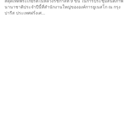
สดุดีเทิดพระเกียรติในหลวงรัชกาลที่ 9 ขึ้น ในการประชุมสันติภาพ
นานาชาติประจำปีนี้ที่สำนักงานใหญ่ขององค์การยูเนสโก ณ กรุง
ปารีส ประเทศฝรั่งเศ...