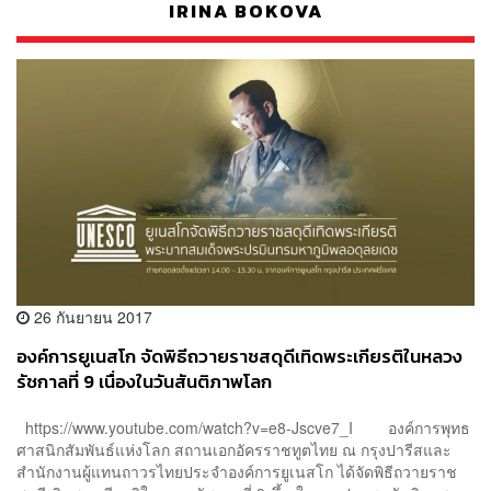
IRINA BOKOVA
26 กันยายน 2017
องค์การยูเนสโก จัดพิธีถวายราชสดุดีเทิดพระเกียรติในหลวง
รัชกาลที่ 9 เนื่องในวันสันติภาพโลก
https://www.youtube.com/watch?v=e8-Jscve7_I องค์การพุทธ
ศาสนิกสัมพันธ์แห่งโลก สถานเอกอัครราชทูตไทย ณ กรุงปารีสและ
สำนักงานผู้แทนถาวรไทยประจำองค์การยูเนสโก ได้จัดพิธีถวายราช