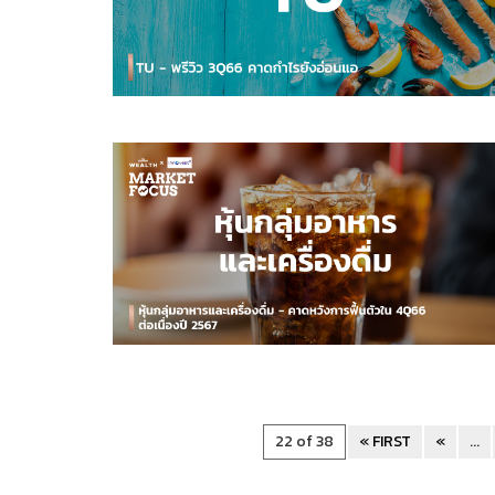
22 of 38
« FIRST
«
...