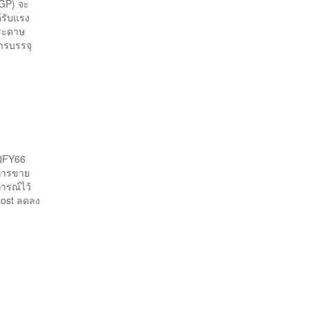
CGP) จะ
้รับแรง
กระดาษ
ารบรรจุ
2QFY66
กการขาย
ดการณ์ไว้
Cost ลดลง