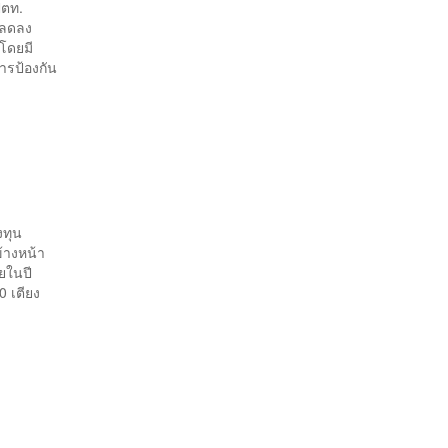
ปตท.
ะลดลง
 โดยมี
ารป้องกัน
งทุน
้างหน้า
ายในปี
0 เตียง