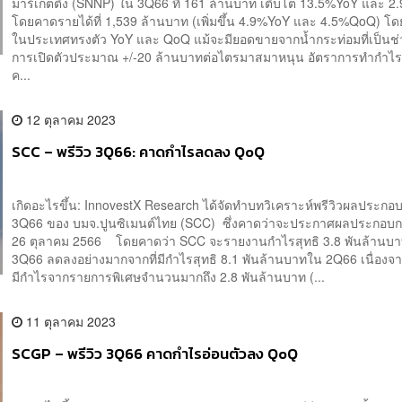
มาร์เก็ตติ้ง (SNNP) ใน 3Q66 ที่ 161 ล้านบาท เติบโต 13.5%YoY และ 
โดยคาดรายได้ที่ 1,539 ล้านบาท (เพิ่มขึ้น 4.9%YoY และ 4.5%QoQ) 
ในประเทศทรงตัว YoY และ QoQ แม้จะมียอดขายจากน้ำกระท่อมที่เป็นช
การเปิดตัวประมาณ +/-20 ล้านบาทต่อไตรมาสมาหนุน อัตราการทำกำไรข
ค...
12 ตุลาคม 2023
SCC – พรีวิว 3Q66: คาดกำไรลดลง QoQ
เกิดอะไรขึ้น: InnovestX Research ได้จัดทำบทวิเคราะห์พรีวิวผลประกอ
3Q66 ของ บมจ.ปูนซิเมนต์ไทย (SCC) ซึ่งคาดว่าจะประกาศผลประกอบกา
26 ตุลาคม 2566 โดยคาดว่า SCC จะรายงานกำไรสุทธิ 3.8 พันล้านบ
3Q66 ลดลงอย่างมากจากที่มีกำไรสุทธิ 8.1 พันล้านบาทใน 2Q66 เนื่องจ
มีกำไรจากรายการพิเศษจำนวนมากถึง 2.8 พันล้านบาท (...
11 ตุลาคม 2023
SCGP – พรีวิว 3Q66 คาดกำไรอ่อนตัวลง QoQ