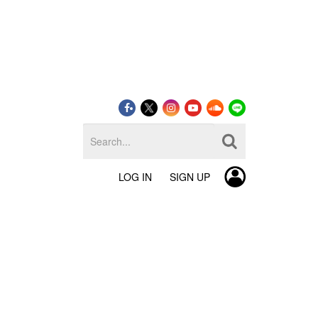
LOG IN
SIGN UP