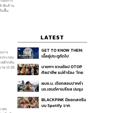
ระกอบการ
6 พันล้าน
่นพื้น
LATEST
GET TO KNOW THEM:
อบการ
เนื้อคู่ประตูถัดไป
ผลประกอบ
ะพลิกกลับ
นายกฯ ชวนช้อป OTOP
บาท (0.36
ศิลปาชีพ แม่ค้าร้อง ‘ไทย
ช่วยไทย พลัส’ สุดยอด
ผบช.น. เรียกสอบปากคำ
ถามมีต่อไหม นายกฯ ตอบ
นร.เซนต์คาเบรียล ปมรุม
‘เดี๋ยวจะพยายาม’
ทำร้ายเพื่อน-ใช้ปืนขู่ สั่ง
BLACKPINK มียอดสตรีม
ดำเนินคดีแล้ว
บน Spotify จาก
านาพร
ประเทศไทยสูงถึง 536 ล้าน