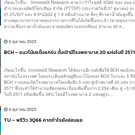
เกิดอะไรขึ้น: InnovestX Research คาดว่า กำไรสุทธิ 3Q66 ของ บมจ.
สำรวจและผลิตปิโตรเลียม จำกัด (PTTEP) (ประกาศวันที่ 27 ตุลาคม) จ
21.2%YoY และ 9.5%QoQ สู่ 1.9 หมื่นล้านบาท ทั้งๆ ที่ราคาน้ำมันสูงขึ้น
สาเหตุมาจากการขาดทุนจากรายการที่ไม่ได้เกิดขึ้นประจำ (ขาดทุนจากก
ความเสี่ยงราคาน้ำมันและขาดทุนอัตราแลกเปลี่ยน) จำนวน 30 ล...
5 ตุลาคม 2023
BCH – แนวโน้มแข็งแกร่ง ตั้งเป้ามีโรงพยาบาล 20 แห่งในปี 2571
เกิดอะไรขึ้น: InnovestX Research ได้จัดงานอีเวนต์เพื่อให้ BCH พบนักล
สถาบันในประเทศ โดยประเด็นหลักอยู่ที่แนวโน้มของ BCH ในระยะ 5 ปีข
BCH วางแผนเปิดโรงพยาบาลใหม่เพิ่มอีก 5 แห่ง สู่เป้าหมายที่ 20 แห่ง ภ
2571 ซึ่งจะทำให้จำนวนเตียงจดทะเบียนเพิ่มขึ้นจาก 2,254 เตียง สู่ ~3,10
ในปี 2571 หรือเพิ่มขึ้น 38% โดยมีโรงพยาบาล 2 แห่งอยู่ระ...
4 ตุลาคม 2023
TU – พรีวิว 3Q66 คาดกำไรยังอ่อนแอ