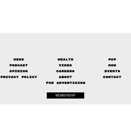
News
Wealth
Pop
Podcast
Video
Now
Opinion
Careers
Events
Privacy Policy
About
Contact
FOR ADVERTISING
MEMBERSHIP
© 2017-
2026
The Standard. All rights reserved.