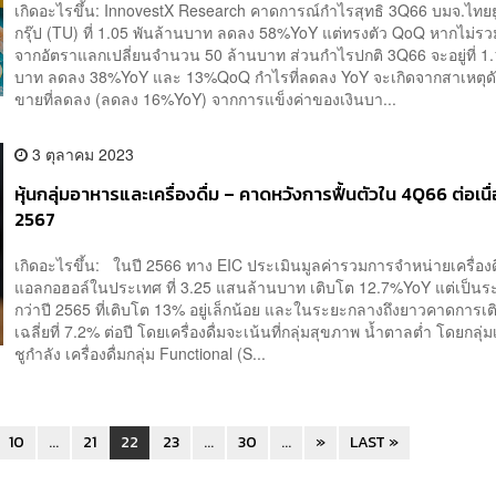
เกิดอะไรขึ้น: InnovestX Research คาดการณ์กำไรสุทธิ 3Q66 บมจ.ไทยยู
กรุ๊ป (TU) ที่ 1.05 พันล้านบาท ลดลง 58%YoY แต่ทรงตัว QoQ หากไม่ร
จากอัตราแลกเปลี่ยนจำนวน 50 ล้านบาท ส่วนกำไรปกติ 3Q66 จะอยู่ที่ 1.
บาท ลดลง 38%YoY และ 13%QoQ กำไรที่ลดลง YoY จะเกิดจากสาเหตุดั
ขายที่ลดลง (ลดลง 16%YoY) จากการแข็งค่าของเงินบา...
3 ตุลาคม 2023
หุ้นกลุ่มอาหารและเครื่องดื่ม – คาดหวังการฟื้นตัวใน 4Q66 ต่อเนื่
2567
เกิดอะไรขึ้น: ในปี 2566 ทาง EIC ประเมินมูลค่ารวมการจำหน่ายเครื่องดื่ม
แอลกอฮอล์ในประเทศ ที่ 3.25 แสนล้านบาท เติบโต 12.7%YoY แต่เป็นระ
กว่าปี 2565 ที่เติบโต 13% อยู่เล็กน้อย และในระยะกลางถึงยาวคาดการเ
เฉลี่ยที่ 7.2% ต่อปี โดยเครื่องดื่มจะเน้นที่กลุ่มสุขภาพ น้ำตาลต่ำ โดยกลุ่มเ
ชูกำลัง เครื่องดื่มกลุ่ม Functional (S...
10
...
21
22
23
...
30
...
»
LAST »