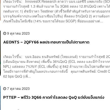
เกิดอะไรขึ้น: InnovestX Research คาดว่า บมจ.เอสซีจี แพคเกจจิ้ง (S
รายงานกำไรสุทธิ 1.3 พันล้านบาท ใน 3Q66 ลดลง 12.8%QoQ เพราะได
กดดันจาก: 1) ดัชนีราคา Testliner (ตัวชี้วัดที่สำคัญสำหรับราคาส่งออก
บรรจุภัณฑ์จากประเทศในอาเซียนไปจีน) ที่ลดลง 5%QoQ 2) ความต้องก
ภัณฑ์ในอินโดนีเซีย (14% ของรายได้ของ SCGP) ที่อ่อนแออย่างต่...
9 ตุลาคม 2023
AEONTS – 2QFY66 ผลประกอบการเป็นไปตามคาด
เกิดอะไรขึ้น: บมจ.อิออน ธนสินทรัพย์ (ไทยแลนด์) รายงานกำไรสุทธิ 
(เดือนมิถุนายน-สิงหาคม) เพิ่มขึ้น 36%QoQ (ECL ลดลง และมีกำไรจา
NPL) แต่ลดลง 7%YoY (ECL เพิ่มขึ้น) สู่ 842 ล้านบาท เป็นไปตามที่คา
โดยมีรายการที่สำคัญในผลประกอบการดังนี้ คุณภาพสินทรัพย์: Credit 
62 bps QoQ (เพิ่...
7 ตุลาคม 2023
PTTEP – พรีวิว 3Q66 คาดกำไรลดลง QoQ แต่ยังแข็งแกร่ง