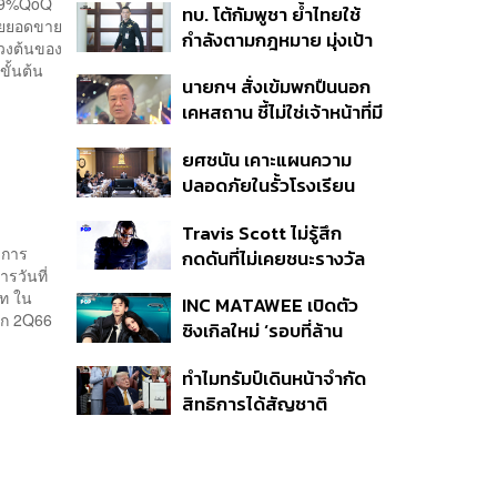
2.9%QoQ
ทบ. โต้กัมพูชา ย้ำไทยใช้
ครั้ง ตลอด 10 ปีที่ผ่านมา
โดยยอดขาย
กำลังตามกฎหมาย มุ่งเป้า
่วงต้นของ
หมายทางทหาร ชี้ความเสีย
ั้นต้น
นายกฯ สั่งเข้มพกปืนนอก
หายไทยไม่อาจลบด้วย
เคหสถาน ชี้ไม่ใช่เจ้าหน้าที่มี
ข้อมูลบิดเบือน
โทษอุกฉกรรจ์ ปืนถูกขโมย
ยศชนัน เคาะแผนความ
ก่อเหตุ เจ้าของร่วมรับผิด
ปลอดภัยในรั้วโรงเรียน
90 วัน ส่งนักสุขภาพจิต
Travis Scott ไม่รู้สึก
ดูแล-คุมเข้มคัดกรองสิ่ง
บการ
กดดันที่ไม่เคยชนะรางวัล
ผิดกฎหมาย
รวันที่
แกรมมี่ แม้มีชื่อเข้าชิงมา
าท ใน
INC MATAWEE เปิดตัว
แล้ว 10 ครั้ง
าก 2Q66
ซิงเกิลใหม่ ‘รอบที่ล้าน
(Loop)’ ที่ได้ เน PERSES
ทำไมทรัมป์เดินหน้าจำกัด
มาแสดงในมิวสิกวิดีโอ
สิทธิการได้สัญชาติ
อเมริกันโดยกำเนิดอีกครั้ง
แม้ศาลสูงสุดเคยตัดสิน
คัดค้าน