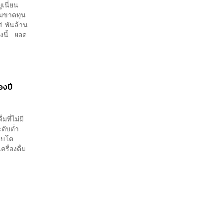
เนี่ยน
วมขาดทุน
1 พันล้าน
งนี้ ยอด
องปี
ที่ไม่มี
ดับต่ำ
ติบโต
ครื่องดื่ม