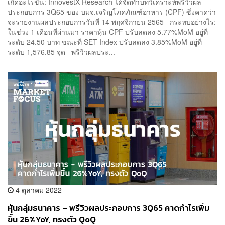
เกิดอะไรขึ้น: InnovestX Research ได้จัดทำบทวิเคราะห์พรีวิวผล
ประกอบการ 3Q65 ของ บมจ.เจริญโภคภัณฑ์อาหาร (CPF) ซึ่งคาดว่า
จะรายงานผลประกอบการวันที่ 14 พฤศจิกายน 2565 กระทบอย่างไร:
ในช่วง 1 เดือนที่ผ่านมา ราคาหุ้น CPF ปรับลดลง 5.77%MoM อยู่ที่
ระดับ 24.50 บาท ขณะที่ SET Index ปรับลดลง 3.85%MoM อยู่ที่
ระดับ 1,576.85 จุด พรีวิวผลประ...
4 ตุลาคม 2022
หุ้นกลุ่มธนาคาร – พรีวิวผลประกอบการ 3Q65 คาดกำไรเพิ่ม
ขึ้น 26%YoY, ทรงตัว QoQ