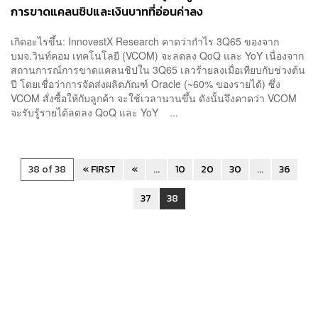
การขาดแคลนชิปและเงินบาทที่อ่อนค่าลง
เกิดอะไรขึ้น: InnovestX Research คาดว่ากำไร 3Q65 ของจาก
บมจ.วินท์คอม เทคโนโลยี (VCOM) จะลดลง QoQ และ YoY เนื่องจาก
สถานการณ์การขาดแคลนชิปใน 3Q65 เลวร้ายลงเมื่อเทียบกับช่วงต้น
ปี โดยเชื่อว่าการจัดส่งผลิตภัณฑ์ Oracle (~60% ของรายได้) ซึ่ง
VCOM สั่งซื้อให้กับลูกค้า จะใช้เวลานานขึ้น ดังนั้นจึงคาดว่า VCOM
จะรับรู้รายได้ลดลง QoQ และ YoY ...
38 of 38
« FIRST
«
...
10
20
30
...
36
37
38