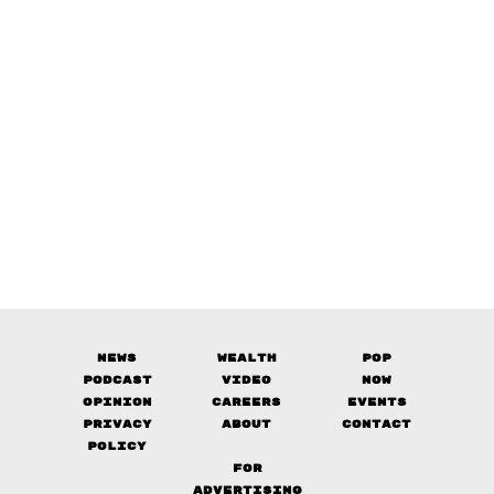
News
Wealth
Pop
Podcast
Video
Now
Opinion
Careers
Events
Privacy
About
Contact
Policy
FOR
ADVERTISING