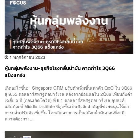
1 พฤศจิกายน 2023
หุ้นกลุ่มพลังงาน-ธุรกิจโรงกลั่นน้ำมัน คาดกำไร 3Q66
แข็งแกร่ง
เกิดอะไรขึ้น: Singapore GRM ปรับตัวเพิ่มขึ้นเท่าตัว QoQ ใน 3Q66
สู่ 9.55 ดอลลาร์สหรัฐต่อบาร์เรล หลังจากอ่อนแอใน 2Q66 เทียบกับค่า
เฉลี่ย 5 ปี (ก่อนเกิดโควิด) ที่ 6.1 ดอลลาร์สหรัฐต่อบาร์เรล อุปสงค์
ผลิตภัณฑ์ Middle Distillate ที่สูงขึ้นเป็นปัจจัยสำคัญที่ช่วยหนุนให้ค่า
การกลั่นปรับตัวเพิ่มขึ้น โดยเกิดจากการเก็บสต๊อกน้ำมันก่อนที่จะมี
ความต้องการ...