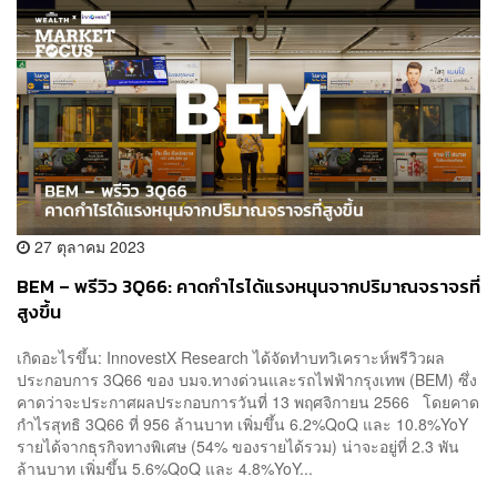
27 ตุลาคม 2023
BEM – พรีวิว 3Q66: คาดกำไรได้แรงหนุนจากปริมาณจราจรที่
สูงขึ้น
เกิดอะไรขึ้น: InnovestX Research ได้จัดทำบทวิเคราะห์พรีวิวผล
ประกอบการ 3Q66 ของ บมจ.ทางด่วนและรถไฟฟ้ากรุงเทพ (BEM) ซึ่ง
คาดว่าจะประกาศผลประกอบการวันที่ 13 พฤศจิกายน 2566 โดยคาด
กำไรสุทธิ 3Q66 ที่ 956 ล้านบาท เพิ่มขึ้น 6.2%QoQ และ 10.8%YoY
รายได้จากธุรกิจทางพิเศษ (54% ของรายได้รวม) น่าจะอยู่ที่ 2.3 พัน
ล้านบาท เพิ่มขึ้น 5.6%QoQ และ 4.8%YoY...