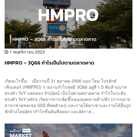
1 พฤศจิกายน 2023
HMPRO – 3Q66 กำไรเป็นไปตามตลาดคาด
เกิดอะไรขึ้น: เมื่อวานนี้ 31 ตุลาคม 2566 บมจ.โฮม โปรดักส์
เซ็นเตอร์ (HMPRO) รายงานกำไรสุทธิ 3Q66 อยู่ที่ 1.5 พันล้านบาท
ทรงตัว YoY แต่ลดลง 5%QoQ เป็นไปตามตลาดคาด กำไรในระดับ
ทรงตัว YoY หลักๆ เกิดจากการเพิ่มขึ้นของยอดขายค้าปลีก (การขยาย
สาขาช่วยชดเชย SSS ที่หดตัวลง) และรายได้ค่าเช่าและรายได้อื่นถูก
หักล้างโดยอัตรากำไรขั้นต้นที่ลดลง และอัตราส...