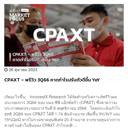
26 ตุลาคม 2023
CPAXT – พรีวิว 3Q66 คาดกำไรปรับตัวดีขึ้น YoY
เกิดอะไรขึ้น: InnovestX Research ได้จัดทำบทวิเคราะห์พรีวิวผล
ประกอบการ 3Q66 ของ บมจ.ซีพี แอ็กซ์ตร้า (CPAXT) ซึ่งคาดว่าจะ
ประกาศผลประกอบการวันที่ 8 พฤศจิกายน 2566 โดยประเมินกำไร
สุทธิ 3Q66 ของ CPAXT ได้ที่ 1.74 พันล้านบาท เพิ่มขึ้น 9%YoY และ
15%QoQ หากไม่รวมขาดทุนพิเศษ 20 ล้านบาท จากขาดทุนจากการ
ขายร้านค้าในจีนของ CPAXT กำไรปกติ ...