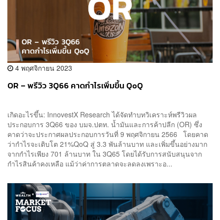
4 พฤศจิกายน 2023
OR – พรีวิว 3Q66 คาดกำไรเพิ่มขึ้น QoQ
เกิดอะไรขึ้น: InnovestX Research ได้จัดทำบทวิเคราะห์พรีวิวผล
ประกอบการ 3Q66 ของ บมจ.ปตท. น้ำมันและการค้าปลีก (OR) ซึ่ง
คาดว่าจะประกาศผลประกอบการวันที่ 9 พฤศจิกายน 2566 โดยคาด
ว่ากำไรจะเติบโต 21%QoQ สู่ 3.3 พันล้านบาท และเพิ่มขึ้นอย่างมาก
จากกำไรเพียง 701 ล้านบาท ใน 3Q65 โดยได้รับการสนับสนุนจาก
กำไรสินค้าคงเหลือ แม้ว่าค่าการตลาดจะลดลงเพราะอ...