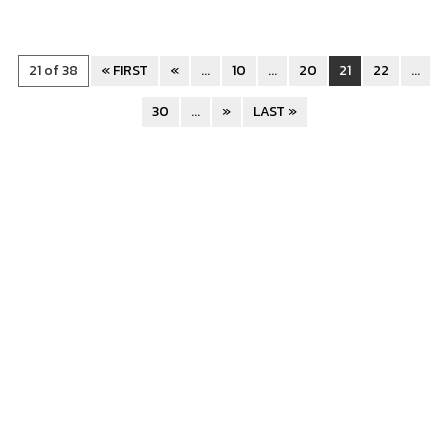
21 of 38
« FIRST
«
...
10
...
20
21
22
...
30
...
»
LAST »