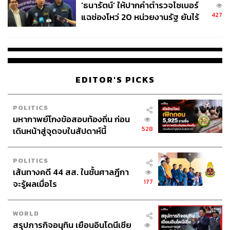
‘ธนารัตน์’ ให้ปากคำตำรวจไซเบอร์
427
แฉช่องโหว่ 20 หน่วยงานรัฐ ยันไร้
นัยทางการเมือง
EDITOR'S PICKS
POLITICS
มหากาพย์โกงข้อสอบท้องถิ่น ก่อน
528
เดินหน้าสู่จุดจบในสัปดาห์นี้
POLITICS
เส้นทางคดี 44 สส. ในชั้นศาลฎีกา
177
จะรู้ผลเมื่อไร
WORLD
สรุปภารกิจอนุทิน เยือนอินโดนีเซีย