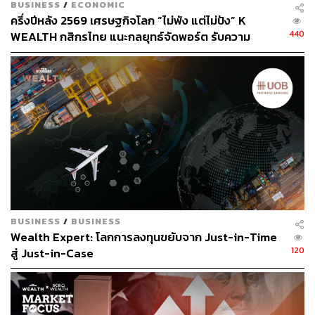
BUSINESS
/
ECONOMIC
ราคาเป้าหมาย 71 บาทต่อหุ้น อ้างอิง PBV 1 เท่า (ปี 2567)
ครึ่งปีหลัง 2569 เศรษฐกิจโลก “ไม่พัง แต่ไม่ปัง” K
ซึ่งต่ำกว่าค่าเฉลี่ย 5 ปีเล็กน้อย และคิดเป็น EV / EBITDA ที่
440
WEALTH กสิกรไทย แนะกลยุทธ์จัดพอร์ต รับความ
8.6 เท่า ซึ่งราคาหุ้น TOP ในปัจจุบันคิดเป็น PBV ที่ 0.6 เท่า
เปลี่ยนแปลงกติกาใหม่ของโลก
(-1.6 SD) ซึ่งสูงกว่าระดับ 0.5 เท่าในปีที่เกิดสถานการณ์โควิด
อยู่เล็กน้อย
ปัจจัยเสี่ยงสำคัญที่ต้องติดตามคือ ราคาน้ำมันและ GRM
ผันผวน ราคาน้ำมันที่ลดลงจะทำให้เกิดการขาดทุนสินค้าคง
เหลือและอุปสงค์ผลิตภัณฑ์อะโรเมติกส์ที่อ่อนแอลง ปัจจัยเสี่ย
งอื่นๆ คือ การเปลี่ยนแปลงกฎหมายเกี่ยวกับการปล่อยก๊าซ
เรือนกระจก
BUSINESS
/
BUSINESS
สามารถติดตาม THE STANDARD WEALTH
Wealth Expert: โลกการลงทุนขยับจาก Just-in-Time
ผ่านแอปพลิเคชันต่างๆ ที่คุณสะดวกหรือใช้งานอยู่แล้วได้เลย
120
สู่ Just-in-Case