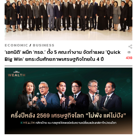
ใน 4Q66 คาดการณ์กำไรปกติว่าจะลดลง เพราะ GRM เฉลี่ย
ใน 4Q66TD ลดลง 59%QoQ สืบเนื่องมาจากความกังวลของ
ตลาดเกี่ยวกับโควตาส่งออกมากขึ้นของจีนและอุปสงค์น้ำมัน
เบนซินที่ลดลงหลังสิ้นสุดฤดูร้อน InnovestX Research คาด
ว่า GRM จะฟื้นตัวอย่างค่อยเป็นค่อยไปในช่วงที่เหลือของปีนี้
โดยได้แรงหนุนจากอุปสงค์ผลิตภัณฑ์ Middle Distillates ที่สูง
ECONOMIC
/
BUSINESS
ขึ้น และการฟื้นตัวของ Crack Spread น้ำมันเบนซินภายหลัง
‘เอกนิติ’ ผนึก ‘กรอ.’ ตั้ง 5 คณะทำงาน จัดทำแผน ‘Quick
มีข้อบ่งชี้ว่า รัฐบาลจีนจะไม่ออกโควตาใหม่สำหรับการส่ง
438
Big Win’ ยกระดับศักยภาพเศรษฐกิจไทยใน 4 ปี
ออกผลิตภัณฑ์น้ำมันสะอาดและการนำเข้าน้ำมันดิบในปีนี้
ปัจจัยเสี่ยงต่อกำไร 4Q66 คือ ราคาน้ำมันที่ผันผวน ซึ่งอาจ
ทำให้เกิดการขาดทุนสต๊อกน้ำมัน
แม้จะคาดว่าผลประกอบการจะอ่อนตัวลง QoQ โดยมีสาเหตุ
มาจาก GRM ที่อ่อนแอลงและผลกระทบที่ลดลงจากกำไร /
ขาดทุนสต๊อก แต่เชื่อว่ากำไรปี 2566 ยังมีแนวโน้ม Upside
อยู่บ้าง โดยยังคงประมาณการกำไรสุทธิปี 2566 ไว้ที่ 1.7
หมื่นล้านบาท ลดลง 50%YoY
กลยุทธ์การลงทุนยังคงเรตติ้ง Outperform สำหรับ TOP ด้วย