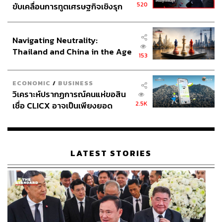
520
ขับเคลื่อนการทูตเศรษฐกิจเชิงรุก
ประกาศหุ้นส่วนยุทธศาสตร์ไทย –
อินโดนีเซีย
Navigating Neutrality:
Thailand and China in the Age
153
of a New Global Order
ECONOMIC
/
BUSINESS
วิเคราะห์ปรากฏการณ์คนแห่ขอสิน
2.5K
เชื่อ CLICX อาจเป็นเพียงยอด
ภูเขาน้ำแข็ง ของปัญหาหนี้ครัว
เรือนไทยที่ถูกซุกไว้
LATEST STORIES