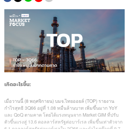
เกิดอะไรขึ้น:
เมื่อวานนี้ (8 พฤศจิกายน) บมจ.ไทยออยล์ (TOP) รายงาน
กำไรสุทธิ 3Q66 อยู่ที่ 1.08 หมื่นล้านบาท เพิ่มขึ้นมาก YoY
และ QoQ ตามคาด โดยได้แรงหนุนจาก Market GIM ที่ปรับ
ตัวขึ้นแรงสู่ 13.6 ดอลลาร์สหรัฐต่อบาร์เรล เพิ่มขึ้นเท่าตัวจาก
6.1 ดอลลาร์สหรัฐต่อบาร์เรลใน 2Q66 และกำไรสต๊อกที่ 9.7