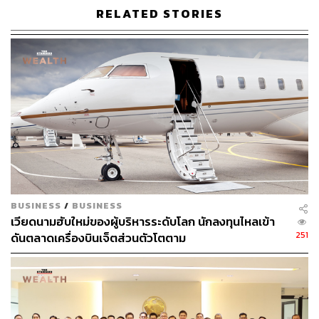
3Q66 เพราะส่วนต่างราคา PX และน้ำมันหล่อลื่นพื้นฐานลด
RELATED STORIES
ลง โดยมีสาเหตุมาจากต้นทุนวัตถุดิบที่สูงขึ้น
ส่วนธุรกิจโอเลฟินส์ยังคงมีผลขาดทุนใน 3Q66 โดยมีสาเหตุ
มาจากส่วนต่างราคาผลิตภัณฑ์ที่อ่อนแอ QoQ และไม่
สามารถครอบคลุมค่าใช้จ่ายในการดำเนินงานของบริษัท
ย่อยในอินโดนีเซียได้
กระทบอย่างไร:
วันที่ 9 พฤศจิกายน 2566 ณ 12.30 ราคาหุ้น TOP ทรงตัวไม่
BUSINESS
/
BUSINESS
เปลี่ยนแปลง DoD อยู่ที่ระดับ 47.25 บาท ขณะที่ SET Index
เวียดนามฮับใหม่ของผู้บริหารระดับโลก นักลงทุนไหลเข้า
251
ปรับลง 1.29%DoD สู่ระดับ 1,393.56 จุด
ดันตลาดเครื่องบินเจ็ตส่วนตัวโตตาม
แนวโน้มผลประกอบการปี 2566: