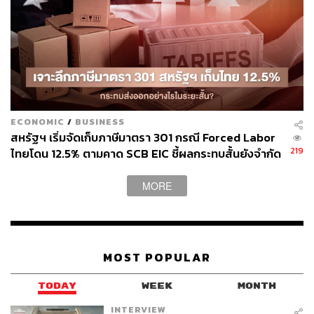
TAGS:
บมจ.ไทยออยล์ (TOP)
InnovestX Research
การลงทุน
ตลาดหุ้นไทย
หุ้นไทย
Market Focus
ECONOMIC
/
BUSINESS
สหรัฐฯ เริ่มจัดเก็บภาษีมาตรา 301 กรณี Forced Labor
219
ไทยโดน 12.5% ตามคาด SCB EIC ชี้ผลกระทบสั้นยังจำกัด
50
แม้ส่งออก มิ.ย. โตแรง 20.8% แต่นำเข้าพุ่งดันดุลการค้า
ขาดดุลหนัก
MORE
ABOUT THE AUTHOR
THE STANDARD WEALTH
สำนักข่าวเศรษฐกิจ ธุรกิจ และการลงทุน โดย
MOST POPULAR
ทีมข่าว THE STANDARD
TODAY
WEEK
MONTH
INTERVIEW