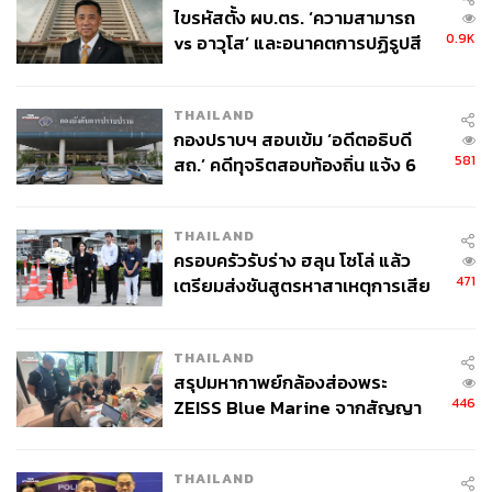
ไขรหัสตั้ง ผบ.ตร. ‘ความสามารถ
0.9K
vs อาวุโส’ และอนาคตการปฏิรูปสี
กากี กับ พล.ต.อ. เอก อังสนานนท์
THAILAND
กองปราบฯ สอบเข้ม ‘อดีตอธิบดี
581
สถ.’ คดีทุจริตสอบท้องถิ่น แจ้ง 6
ข้อหาหนัก จ่อชง ป.ป.ช. 12 ส.ค. นี้
THAILAND
ครอบครัวรับร่าง ฮลุน โซโล่ แล้ว
471
เตรียมส่งชันสูตรหาสาเหตุการเสีย
ชีวิต
THAILAND
สรุปมหากาพย์กล้องส่องพระ
446
ZEISS Blue Marine จากสัญญา
ผลิต 8.3 ล้าน สู่ข้อพิพาท ‘มา
เวลล์ฯ’ ฟ้อง ‘โทน บางแค’ ผิดนัด
THAILAND
จ่ายหนี้-แอบระบุแบรนด์