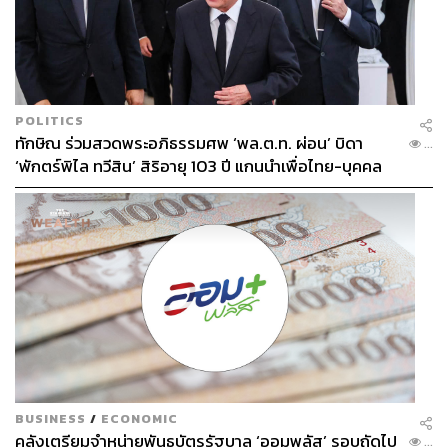
POLITICS
ทักษิณ ร่วมสวดพระอภิธรรมศพ ‘พล.ต.ท. ผ่อน’ บิดา
...
‘พักตร์พิไล ทวีสิน’ สิริอายุ 103 ปี แกนนำเพื่อไทย-บุคคล
หลากวงการร่วมอาลัย
BUSINESS
/
ECONOMIC
คลังเตรียมจำหน่ายพันธบัตรรัฐบาล ‘ออมพลัส’ รอบถัดไป
...