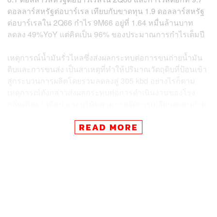
ดอลลาร์สหรัฐต่อบาร์เรล เทียบกับขาดทุน 1.9 ดอลลาร์สหรัฐ
ต่อบาร์เรลใน 2Q66 กำไร 9M66 อยู่ที่ 1.64 หมื่นล้านบาท
ลดลง 49%YoY แต่คิดเป็น 96% ของประมาณการกำไรเต็มปี
เหตุการณ์น้ำมันรั่วไหลซึ่งส่งผลกระทบต่อการขนถ่ายน้ำมัน
ดิบและการขนส่ง เป็นสาเหตุที่ทำให้ปริมาณวัตถุดิบที่ป้อนเข้า
สู่กระบวนการผลิตโดยรวมลดลงสู่ 305 kbd อย่างไรก็ตาม
เหตุการณ์ดังกล่าวส่งผลกระทบต่อการดำเนินงานของโรง
กลั่นเพียง 1 เดือน และบริษัทสามารถจัดการเปลี่ยนจุดขนถ่าย
น้ำมันดิบไปยังจุดอื่นที่มีอยู่ได้อย่างค่อนข้างราบรื่น
READ MORE
ในขณะเดียวกันผลกระทบต่อค่าใช้จ่ายในการดำเนินงานยัง
อยู่ในระดับที่สามารถบริหารจัดการได้ โดยมี OPEX ที่ 2.1
ดอลลาร์สหรัฐต่อบาร์เรล ซึ่งรวมถึงค่าใช้จ่ายในการทำความ
สะอาดและการตั้งสำรองสำหรับการจ่ายเงินชดเชยให้กับ
ชุมชนที่ได้รับผลกระทบจำนวน 155 ล้านบาท
อัตราการผลิตสารอะโรเมติกส์เพิ่มขึ้นจาก 71% ใน 2Q66 สู่