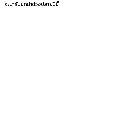
จะมารับบทนำช่วงปลายปีนี้
News
Wealth
Pop
Podcast
Video
Now
Opinion
Careers
Events
Privacy
About
Contact
Policy
FOR
ADVERTISING
MEMBERSHIP