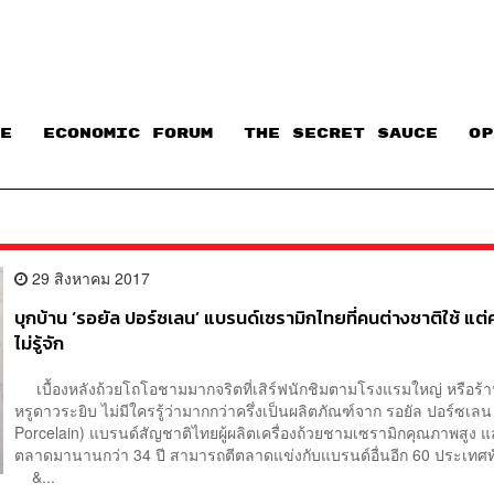
E
ECONOMIC FORUM
THE SECRET SAUCE​
OP
29 สิงหาคม 2017
บุกบ้าน ‘รอยัล ปอร์ซเลน’ แบรนด์เซรามิกไทยที่คนต่างชาติใช้ แต
ไม่รู้จัก
เบื้องหลังถ้วยโถโอชามมากจริตที่เสิร์ฟนักชิมตามโรงแรมใหญ่ หรือร
หรูดาวระยิบ ไม่มีใครรู้ว่ามากกว่าครึ่งเป็นผลิตภัณฑ์จาก รอยัล ปอร์ซเลน
Porcelain) แบรนด์สัญชาติไทยผู้ผลิตเครื่องถ้วยชามเซรามิกคุณภาพสูง และ
ตลาดมานานกว่า 34 ปี สามารถตีตลาดแข่งกับแบรนด์อื่นอีก 60 ประเท
&...