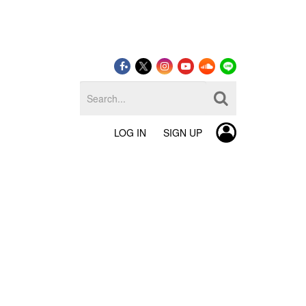
LOG IN
SIGN UP