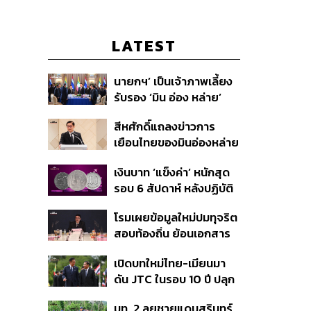
LATEST
นายกฯ’ เป็นเจ้าภาพเลี้ยง
รับรอง ‘มิน อ่อง หล่าย’
พร้อมเชิญบิ๊กธุรกิจไทย
สีหศักดิ์แถลงข่าวการ
ร่วมงาน
เยือนไทยของมินอ่องหล่าย
ชี้หารือทวิภาคี ครอบคลุม
เงินบาท ‘แข็งค่า’ หนักสุด
สร้างสรรค์ ตรงไปตรงมา
รอบ 6 สัปดาห์ หลังปฏิบัติ
ย้ำต้องการให้เมียนมากลับ
การแทรกแซงเยนของ
สู่อาเซียน
โรมเผยข้อมูลใหม่ปมทุจริต
สหรัฐฯ-ญี่ปุ่น Standard
สอบท้องถิ่น ย้อนเอกสาร
Chartered เปิดเป้าสิ้นปีนี้
ประชุมปี 2567 พบชื่อ
จ่อแข็งต่อแตะ 32.50 บาท
เปิดบทใหม่ไทย-เมียนมา
อนุทิน จ่อสอบต่อเอี่ยว
ต่อดอลลาร์
ดัน JTC ในรอบ 10 ปี ปลุก
ตัดตอน ม.บูรพา หรือไม่
‘เส้นเลือดใหญ่’ ค้า
มท. 2 ลุยชายแดนสุรินทร์