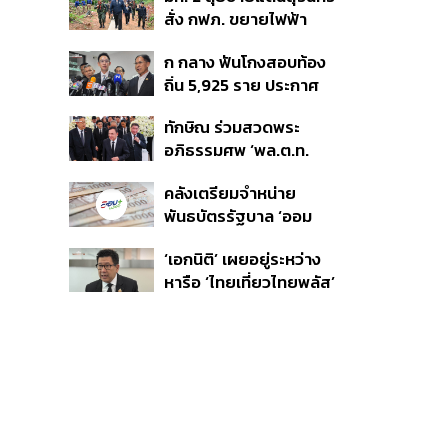
ชายแดน ท่าเรือน้ำลึก
สั่ง กฟภ. ขยายไฟฟ้า
ทวาย
‘ปราสาทตาควาย–เนิน
ก กลาง ฟันโกงสอบท้อง
350’ เสริมความมั่นคง
ถิ่น 5,925 ราย ประกาศ
ชายแดน
บัญชีใหม่ 7 ส.ค. ส่วน 97
ทักษิณ ร่วมสวดพระ
ราย รอ ป.ป.ช. ขีดเส้นแล้ว
อภิธรรมศพ ‘พล.ต.ท.
เสร็จ 31 ส.ค.
ผ่อน’ บิดา ‘พักตร์พิไล ทวี
คลังเตรียมจำหน่าย
สิน’ สิริอายุ 103 ปี แกนนำ
พันธบัตรรัฐบาล ‘ออม
เพื่อไทย-บุคคลหลาก
พลัส’ รอบถัดไป เร็วสุด 4
วงการร่วมอาลัย
‘เอกนิติ’ เผยอยู่ระหว่าง
ก.ย.นี้ อาจเพิ่มสัดส่วนการ
หารือ ‘ไทยเที่ยวไทยพลัส’
ขายแบบ Small Lot First
มีสิทธิใช้งบจากเงินกู้ 4
มากขึ้น
แสนล้าน มั่นใจงบต่อ ‘ไทย
ช่วยไทย พลัส’ เฟส 2 มี
เพียงพอ