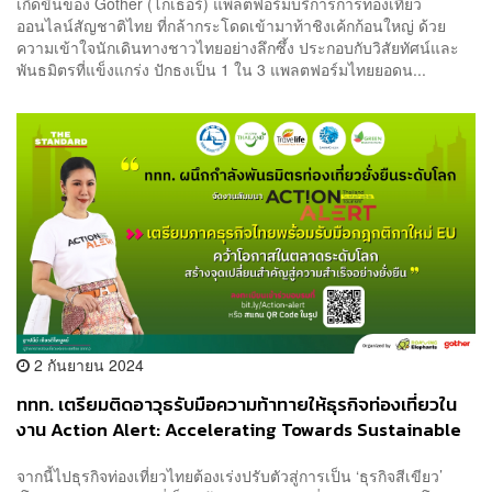
เกิดขึ้นของ Gother (โกเธอร์) แพลตฟอร์มบริการการท่องเที่ยว
ออนไลน์สัญชาติไทย ที่กล้ากระโดดเข้ามาท้าชิงเค้กก้อนใหญ่ ด้วย
ความเข้าใจนักเดินทางชาวไทยอย่างลึกซึ้ง ประกอบกับวิสัยทัศน์และ
พันธมิตรที่แข็งแกร่ง ปักธงเป็น 1 ใน 3 แพลตฟอร์มไทยยอดน...
2 กันยายน 2024
ททท. เตรียมติดอาวุธรับมือความท้าทายให้ธุรกิจท่องเที่ยวใน
งาน Action Alert: Accelerating Towards Sustainable
Tourism in Thailand ร่วมงานฟรี 26 ก.ย. 67
จากนี้ไปธุรกิจท่องเที่ยวไทยต้องเร่งปรับตัวสู่การเป็น ‘ธุรกิจสีเขียว’
[ADVERTORIAL]