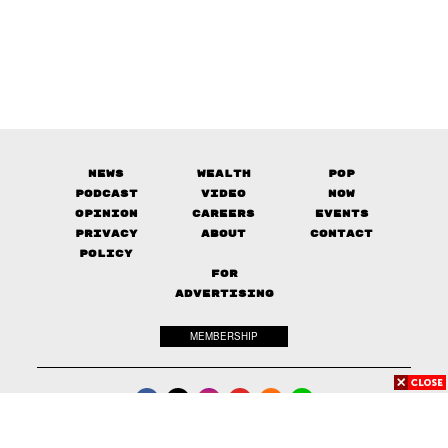
News
Wealth
Pop
Podcast
Video
Now
Opinion
Careers
Events
Privacy
About
Contact
Policy
FOR
ADVERTISING
MEMBERSHIP
© 2017-
2026
The Standard. All rights reserved.