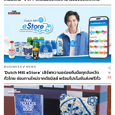
Alert!
ย้ำเตือนผู้ประกอบการไทยให้เล็งเห็นความจำเป็นเร่ง
ด่วนในการเตรียมตัวรับมือกับกฎกติกาใหม่ของโลก
แชร์ข้อมูลเพื่อให้ผู้ประกอบการ
Action
อย่างมีกลยุทธ์ด้วย
ความพร้อมสูงสุดที่จะรับมือกับทุกความท้าทายของ
‘
ตลาดสี
เขียว
’
BUSINESS
/
NEWS
‘Dutch Mill eStore’ เสิร์ฟความอร่อยถึงมือทุกจังหวัด
53
ทั่วไทย ช่องทางใหม่จากดัชมิลล์ พร้อมโปรโมชันส่งฟรีทั่ว
ประเทศ ส่งไว สั่งก่อนเที่ยง ได้ของวันถัดไป ส่งสินค้าแบบ
เย็นตรงจากโรงงาน [ADVERTORIAL]