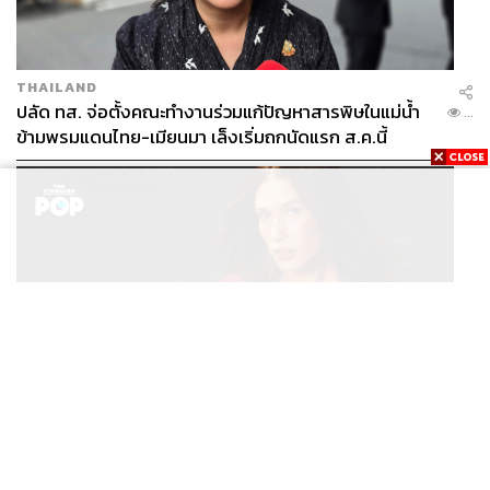
THAILAND
ปลัด ทส. จ่อตั้งคณะทำงานร่วมแก้ปัญหาสารพิษในแม่น้ำ
...
ข้ามพรมแดนไทย-เมียนมา เล็งเริ่มถกนัดแรก ส.ค.นี้
BEAUTY & GROOMING
/
FASHION
Rhode ทำยอดขายสูงถึง 893 ล้านบาทภายใน 1 วันกับ
...
ซัมเมอร์คอลเล็กชันล่าสุด