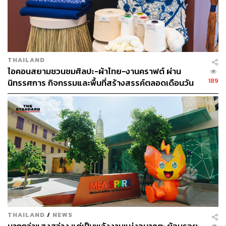
ด้าน
ผศ.ดร. จุฑามาศ วิศาลสิงห์
ผู้ก่อตั้ง
Roaming Elephants
แพลตฟอร์มขับเคลื่อนการท่องเที่ยวยั่งยืนของไทย ในฐานะผู้
อำนวยการจัดงาน
Action Alert: Accelerating Towards
Sustainable Tourism in Thailand มองว่า แรงกดดันต่อจากนี้
THAILAND
จะเป็นความท้าทายอย่างมาก
ของผู้ประกอบการขนาดกลาง
ไอคอนสยามชวนชมศิลปะ-ผ้าไทย-งานคราฟต์ ผ่าน
และเล็ก ทั้งขั้นตอนการจัดการมาตรฐานความยั่งยืนที่มีความ
189
นิทรรศการ กิจกรรมและพื้นที่สร้างสรรค์ตลอดเดือนวัน
ยุ่งยากและซับซ้อน ความไม่มั่นใจในความคุ้มค่าต่อการ
แม่ [ADVERTORIAL]
ลงทุน รวมไปถึงความต้องการข้อมูลสิทธิประโยชน์จากภาค
รัฐและการสนับสนุนจากภาครัฐ
งานสัมมนานี้จะรวบรวมเรื่องสำคัญที่ผู้ประกอบการธุรกิจ
ท่องเที่ยวไทยต้องรู้จากผู้เชี่ยวชาญระดับโลกด้านการท่อง
เที่ยวอย่างยั่งยืน อาทิ
EarthCheck, Travelife, Green
Destinations
พร้อมฟังแนวทางในการปรับตัวและจัดการให้
สอดคล้องกับมาตรฐานความยั่งยืนในระดับสากล
นอกจากเวทีสัมมนายังมีกิจกรรม
‘Sustainable Travel Story
THAILAND
/
NEWS