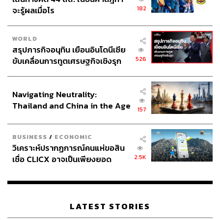
182
จะรู้ผลเมื่อไร
WORLD
สรุปภารกิจอนุทิน เยือนอินโดนีเซีย
526
ขับเคลื่อนการทูตเศรษฐกิจเชิงรุก
ประกาศหุ้นส่วนยุทธศาสตร์ไทย –
อินโดนีเซีย
Navigating Neutrality:
Thailand and China in the Age
157
of a New Global Order
BUSINESS
/
ECONOMIC
วิเคราะห์ปรากฏการณ์คนแห่ขอสิน
2.5K
เชื่อ CLICX อาจเป็นเพียงยอด
ภูเขาน้ำแข็ง ของปัญหาหนี้ครัว
เรือนไทยที่ถูกซุกไว้
LATEST STORIES