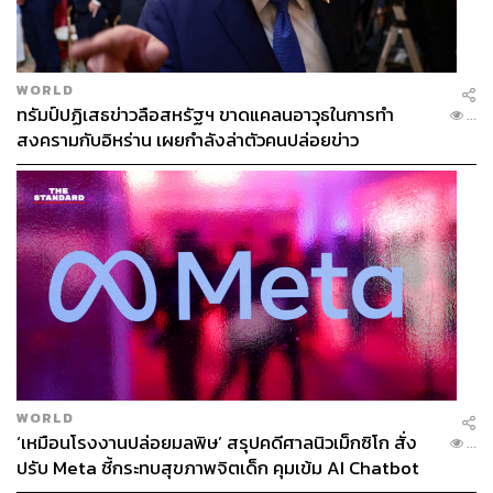
WORLD
ทรัมป์ปฏิเสธข่าวลือสหรัฐฯ ขาดแคลนอาวุธในการทำ
...
สงครามกับอิหร่าน เผยกำลังล่าตัวคนปล่อยข่าว
WORLD
‘เหมือนโรงงานปล่อยมลพิษ’ สรุปคดีศาลนิวเม็กซิโก สั่ง
...
ปรับ Meta ชี้กระทบสุขภาพจิตเด็ก คุมเข้ม AI Chatbot