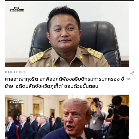
POLITICS
ศาลอาญาทุจริต ยกฟ้องคดีฟ้องอธิบดีกรมการปกครอง ชี้
...
ย้าย ‘อดีตปลัดจังหวัดภูเก็ต’ ชอบด้วยขั้นตอน