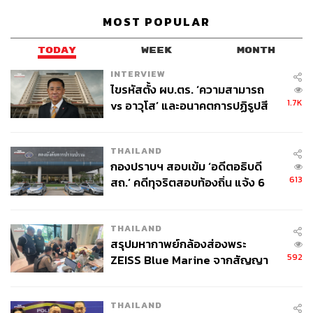
MOST POPULAR
TODAY
WEEK
MONTH
INTERVIEW
ไขรหัสตั้ง ผบ.ตร. ‘ความสามารถ
1.7K
vs อาวุโส’ และอนาคตการปฏิรูปสี
กากี กับ พล.ต.อ. เอก อังสนานนท์
THAILAND
กองปราบฯ สอบเข้ม ‘อดีตอธิบดี
ด้าน
อนุพงษ์ เกรียงไกรลิปิกร ผู้ก่อตั้ง
Gother.com
กล่าวว่า
613
สถ.’ คดีทุจริตสอบท้องถิ่น แจ้ง 6
“
นักท่องเที่ยวปัจจุบันมองการท่องเที่ยวยั่งยืนเป็นการสร้าง
ข้อหาหนัก จ่อชง ป.ป.ช. 12 ส.ค. นี้
อนาคตที่ดีขึ้น ผู้ประกอบการที่ได้รับรองมาตรฐานความยั่งยืน
จึงมีโอกาสทางการตลาดมากกว่า เพราะเป็นตัวเลือกแรก
THAILAND
ของนักเดินทาง การจัดการด้านความยั่งยืนจึงเป็นสิ่งจำเป็น
”
สรุปมหากาพย์กล้องส่องพระ
592
ZEISS Blue Marine จากสัญญา
งาน
Action Alert: Accelerating Towards Sustainable
ผลิต 8.3 ล้าน สู่ข้อพิพาท ‘มา
Tourism in Thailand
จะจัดขึ้นวันที่ 26 กันยายน 2567 เวลา
เวลล์ฯ’ ฟ้อง ‘โทน บางแค’ ผิดนัด
09:00 – 17:00 น.
ที่ โรงแรม อวานี พลัส ริเวอร์ไซด์ กรุงเทพฯ
THAILAND
จ่ายหนี้-แอบระบุแบรนด์