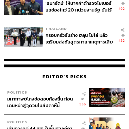
‘ธนารัตน์’ ให้ปากคำตำรวจไซเบอร์
ลงทะเบียนเพื่อเข้าร่วมงานฟรีที่
https://bit.ly/Action-alert
492
แฉช่องโหว่ 20 หน่วยงานรัฐ ยันไร้
นัยทางการเมือง
TAGS:
การท่องเที่ยวแห่งประเทศไทย (ททท.)
Advertorial
การท่องเที่ยว
ฐาปนีย์ เกียรติไพบูลย์
ธุรกิจท่องเที่ยว
THAILAND
จุฑามาศ วิศาลสิงห์
อนุพงษ์ เกรียงไกรลิปิกร
ครอบครัวรับร่าง ฮลุน โซโล่ แล้ว
Gother.com
Roaming Elephant
482
เตรียมส่งชันสูตรหาสาเหตุการเสีย
ชีวิต
EDITOR'S PICKS
811
POLITICS
มหากาพย์โกงข้อสอบท้องถิ่น ก่อน
536
เดินหน้าสู่จุดจบในสัปดาห์นี้
ABOUT THE AUTHOR
THE STANDARD TEAM
POLITICS
เส้นทางคดี 44 สส. ในชั้นศาลฎีกา
กองบรรณาธิการ THE STANDARD