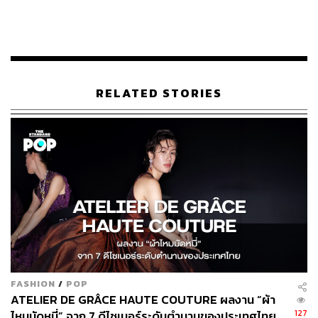
RELATED STORIES
ททท. จึงผนึกกำลังพันธมิตรด้านการท่องเที่ยวอย่างยั่งยืน
ระดับโลก จัดงานสัมมนา
‘Action Alert ! Accelerating
Towards Sustainable Tourism in Thailand’
เตรียมภาค
ธุรกิจไทยให้ปรับตัวเพื่อรับข้อบังคับใหม่ด้านสิ่งแวดล้อมของ
สหภาพยุโรป คว้าโอกาสในตลาดระดับโลก และสร้างจุด
เปลี่ยนสำคัญที่จะนำธุรกิจสู่ความสำเร็จอย่างยั่งยืน
FASHION
/
POP
นับเป็นครั้งแรกของไทยที่มีผู้ทรงคุณวุฒิจากทั่วโลกที่อยู่ใน
ATELIER DE GRÂCE HAUTE COUTURE ผลงาน “ผ้า
127
ไหมมัดหมี่” จาก 7 ดีไซเนอร์ระดับตำนานของประเทศไทย
Ecosystem
ของอุตสาหกรรม
Sustainable Tourism
มาร่วม