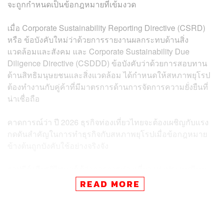
จะถูกกำหนดเป็นข้อกฎหมายที่เข้มงวด
เมื่อ Corporate Sustainability Reporting Directive (CSRD)
หรือ
ข้อบังคับใหม่ว่าด้วยการรายงานผลกระทบด้านสิ่ง
แวดล้อมและสังคม
และ Corporate Sustainability Due
Diligence Directive (CSDDD)
ข้อบังคับว่าด้วยการสอบทาน
ด้านสิทธิมนุษยชนและสิ่งแวดล้อม
ได้กำหนดให้สหภาพยุโรป
ต้องทำงานกับคู่ค้าที่มีมาตรการด้านการจัดการความยั่งยืนที่
น่าเชื่อถือ
คาดการณ์ว่า ปี
2026
ธุรกิจท่องเที่ยวไทยจะต้องเผชิญกับแรง
กดดันสำคัญในการทำธุรกิจกับสหภาพยุโรปเมื่อข้อกฎหมาย
ข้างต้นถูกบังคับใช้อย่างจริงจัง
ฐาปนีย์ เกียรติไพบูลย์ ผู้ว่าการการท่องเที่ยวแห่งประเทศไทย
(ททท.)
มองว่า
หากผู้ประกอบการไทยยังไม่มีแนวทางการ
READ MORE
จัดการด้านความยั่งยืน อาจเป็นอุปสรรคในการเป็นคู่ค้ากับ
บริษัทท่องเที่ยวจากสหภาพยุโรปและสหรัฐอเมริกา และลด
โอกาสในการเข้าถึงตลาดที่มีขนาดใหญ่และกำลังซื้อสูง