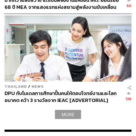
มากกว่าแสงสว่าง แต่เป็นพลังงานแห่งอนาคต: ย้อนรอย
Curator workshop’ จัดอมรม
เชิงปฏิบัติการเรื่อง
60
68 ปี MEA จากแสงแรกแห่งสยามสู่พลังงานขับเคลื่อน
‘Sustainable Travel Story Telling
สื่อสารการท่องเที่ยวอย่าง
เมือง ผ่าน MEA SPARK
ยั่งยืน
’
โดย
Alison Burgh
ผู้เชี่ยวชาญการสื่อสารความยั่งยืน
ระดับโลกจาก
Sustainable Tourism Institutional and Market
Intelligence Expert มา
เวิร์กชอปเทคนิคการเล่าเรื่องแบบ
Sustainable Travel Story
ให้กับคอนเทนต์ครีเอเตอร์ เพื่อยก
ระดับทักษะการสื่อสารให้ทรงพลัง ดึงดูดใจนักเดินทางสาย
ยั่งยืน
“การเล่าเรื่องอย่าง
มีประสิทธิภาพจะสะท้อนให้เห็นถึงความ
มุ่งมั่นต่อความยั่งยืนของผู้เล่า และหากต้องการสร้างแรง
บันดาลใจให้นักเดินทาง จำเป็นต้องสอดแทรกเรื่องราวของ
THAILAND
/
NEWS
ความยั่งยืนผ่านทุกประสบการณ์ของนักเดินทาง เพื่อสร้าง
DPU กับโมเดลการศึกษาปั้นคนให้ตอบโจทย์งานและโลก
ความเชื่อมโยงที่ลึกซึ้งและมีความหมายมากขึ้น”
Alison
139
อนาคต คว้า 3 รางวัลจาก IEAC [ADVERTORIAL]
Burgh กล่าว
MORE